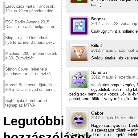
dal =)
Eurovíziós Fiatal Táncosok:
Június 19-én pénteken döntő
a sör fővárosából!
Bogesz
ESC Radio Awards 2015:
2012. április 22. vasárnap
Olasz, orosz és belga siker,
a svédek kimaradtak
Csakúgy ,mint a holland,e
Blog: Trijntje Oosterhuis
nyerte az idei Barbara Dex
Kitkat
díjat
2012. május 5. szombat a
Majdnem 200 millióan nézték
a 60. Eurovíziót
Svédül énekel, és kellem
Simon Cowell lehetne a
Sandra7
csodaszer a brit eurovízós
2012. május 9. szerda at 
kudarcok ellen
Marcel Bezençon díjátadó
sajnálatos,hogy szegény 
2015: Olasz, svéd és norvég
egyedüleik,akik mindig kit
győzelem
pedig sok bennünk a közös…ők is évrő
pontot sem tőlük-.- vagy mégis,1et,de
Sajtótájékoztatót tartott
tegnap az MTVA
Gábor
Legutóbbi
2012. május 16. szerda at
Nagyon aranyos dal. Évek 
a szavazatot tőlünk – min
hozzászólások
vérrokonok, de a sok emlegetés lélek