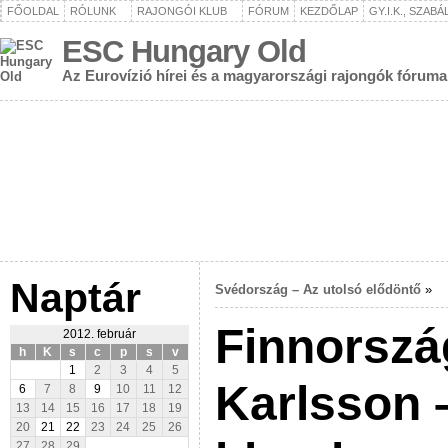
FŐOLDAL
RÓLUNK
RAJONGÓI KLUB
FÓRUM
KEZDŐLAP
GY.I.K., SZAB
ESC Hungary Old
Az Eurovízió hírei és a magyarországi rajongók fóruma
Naptár
Svédország – Az utolsó elődöntő
»
Finnország
2012. február
h
K
s
c
p
s
v
1
2
3
4
5
Karlsson 
6
7
8
9
10
11
12
13
14
15
16
17
18
19
20
21
22
23
24
25
26
27
28
29