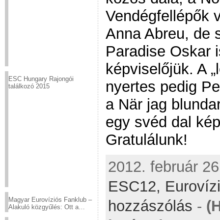
Vendégfellépők 
Anna Abreu, de s
Paradise Oskar is
képviselőjük. A „l
ESC Hungary Rajongói
nyertes pedig Per
találkozó 2015
a När jag blunda
egy svéd dal képv
Gratulálunk!
2012. február 26
ESC12,
Eurovíz
Magyar Eurovíziós Fanklub –
hozzászólás
-
(
Alakuló közgyűlés: Ott a
helyed!