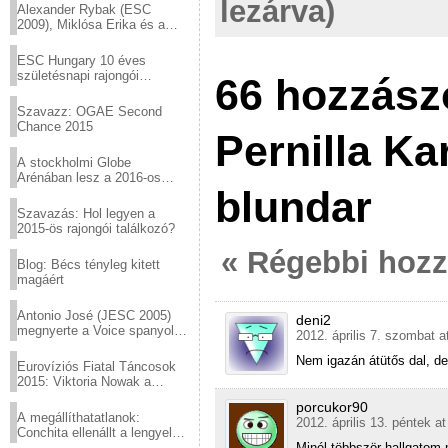
lezárva)
Alexander Rybak (ESC
2009), Miklósa Erika és a
Virtuózok tehetségkutató
sztárjai a Margitszigeten
ESC Hungary 10 éves
születésnapi rajongói
66 hozzász
találkozó
Szavazz: OGAE Second
Chance 2015
Pernilla Ka
A stockholmi Globe
Arénában lesz a 2016-os
blundar
Eurovízió
Szavazás: Hol legyen a
2015-ös rajongói találkozó?
« Régebbi hoz
Blog: Bécs tényleg kitett
magáért
Antonio José (JESC 2005)
deni2
megnyerte a Voice spanyol
2012. április 7. szombat a
verzióját
Nem igazán átütős dal, de 
Eurovíziós Fiatal Táncosok
2015: Viktoria Nowak a
győztes Lengyelországból
porcukor90
A megállíthatatlanok:
2012. április 13. péntek a
Conchita ellenállt a lengyel
konzervatív nyomásnak
Minél többször hallgatom 