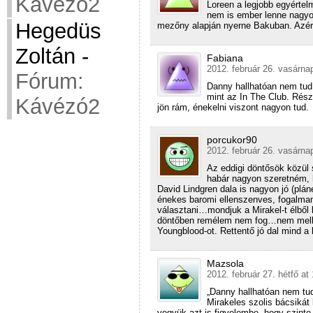
Kávézó2
Loreen a legjobb egyérte
nem is ember lenne nagyon 
Hegedüs
mezőny alapján nyerne Bakuban. Azért
Zoltán
-
Fabiana
2012. február 26. vasárna
Fórum:
Danny hallhatóan nem tud 
mint az In The Club. Rész
Kávézó2
jön rám, énekelni viszont nagyon tud.
porcukor90
2012. február 26. vasárna
Az eddigi döntősök közül
habár nagyon szeretném, 
David Lindgren dala is nagyon jó (plá
énekes baromi ellenszenves, fogalma
választani…mondjuk a Mirakel-t élből 
döntőben remélem nem fog…nem mellék
Youngblood-ot. Rettentő jó dal mind a 
Mazsola
2012. február 27. hétfő at
„Danny hallhatóan nem tu
Mirakeles szolis bácsikát
vegyük azt is figyelembe, hogy szinte