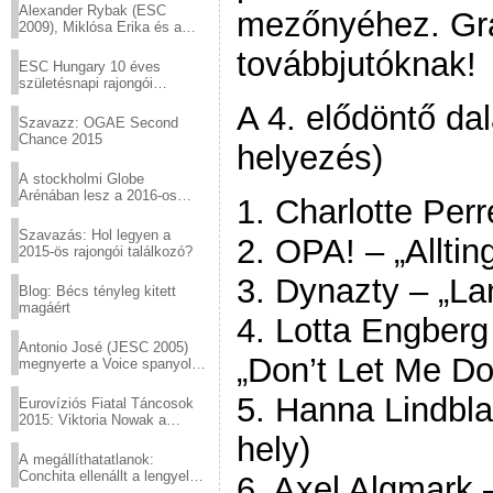
Alexander Rybak (ESC
mezőnyéhez. Gra
2009), Miklósa Erika és a
Virtuózok tehetségkutató
továbbjutóknak!
sztárjai a Margitszigeten
ESC Hungary 10 éves
születésnapi rajongói
találkozó
A 4. elődöntő dal
Szavazz: OGAE Second
Chance 2015
helyezés)
A stockholmi Globe
Arénában lesz a 2016-os
1. Charlotte Perre
Eurovízió
Szavazás: Hol legyen a
2. OPA! – „Allting
2015-ös rajongói találkozó?
3. Dynazty – „L
Blog: Bécs tényleg kitett
magáért
4. Lotta Engberg
Antonio José (JESC 2005)
„Don’t Let Me D
megnyerte a Voice spanyol
verzióját
5. Hanna Lindbl
Eurovíziós Fiatal Táncosok
2015: Viktoria Nowak a
győztes Lengyelországból
hely)
A megállíthatatlanok:
Conchita ellenállt a lengyel
6. Axel Algmark –
konzervatív nyomásnak