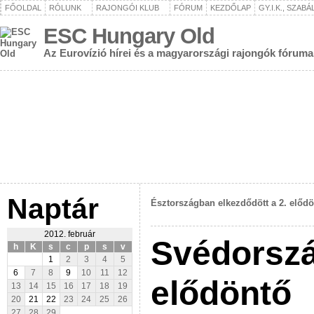
FŐOLDAL
RÓLUNK
RAJONGÓI KLUB
FÓRUM
KEZDŐLAP
GY.I.K., SZAB
ESC Hungary Old
Az Eurovízió hírei és a magyarországi rajongók fóruma
Naptár
Észtországban elkezdődött a 2. előd
2012. február
Svédorszá
h
K
s
c
p
s
v
1
2
3
4
5
6
7
8
9
10
11
12
elődöntő
13
14
15
16
17
18
19
20
21
22
23
24
25
26
27
28
29