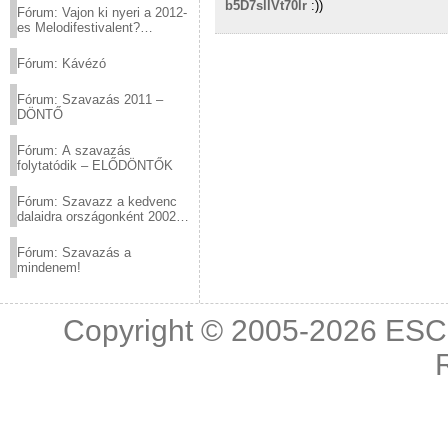
b5D7sllVt70lr
:))
Fórum: Vajon ki nyeri a 2012-
es Melodifestivalent?
(2012.03.10. 12:00-ig)
Fórum: Kávézó
Fórum: Szavazás 2011 –
DÖNTŐ
Fórum: A szavazás
folytatódik – ELŐDÖNTŐK
Fórum: Szavazz a kedvenc
dalaidra országonként 2002
és 2011 között!
Fórum: Szavazás a
mindenem!
Copyright © 2005-2026
ESC