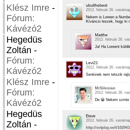
Klész Imre
-
ubulthebest
2012. február 26. vasárna
Fórum:
Nekem is Loreen a Number
Kíváncsi leszek, hogy ki 
Kávézó2
Matthe
Hegedüs
2012. február 26. va
Ja! Ha Loreent küldi
Zoltán
-
Fórum:
Levi21
2012. február 26. vasárna
Kávézó2
Senkinek nem tetszik raj
Klész Imre
-
MrSilesian
Fórum:
2012. február 26. va
De 😀 Nekem szinte i
Kávézó2
Hegedüs
Đave
2012. február 26. vasárna
Zoltán
-
http://svtplay.se/t/10294