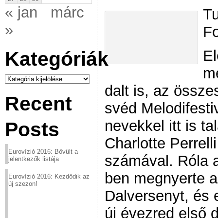
« jan
márc
Tu
»
Fo
El
Kategóriák
me
Kategóriák
dalt is, az össze
Recent
svéd Melodifesti
nevekkel itt is t
Posts
Charlotte Perrelli
Eurovízió 2016: Bővült a
számával. Róla a
jelentkezők listája
ben megnyerte a
Eurovízió 2016: Kezdődik az
új szezon!
Dalversenyt, és e
új évezred első d