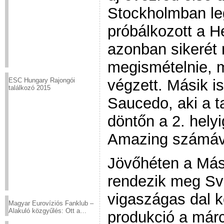
Stockholmban le
próbálkozott a H
azonban sikerét 
megismételnie, 
végzett. Másik 
ESC Hungary Rajongói
találkozó 2015
Saucedo, aki a t
döntőn a 2. helyi
Amazing számával
Jövőhéten a Más
rendezik meg Sv
vigaszágas dal k
Magyar Eurovíziós Fanklub –
Alakuló közgyűlés: Ott a
produkció a márc
helyed!