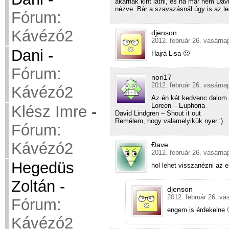
akarnak kint látni, és ha már nem Dav
nézve. Bár a szavazásnál úgy is az l
Fórum:
Kávézó2
djenson
2012. február 26. vasárna
Dani
-
Hajrá Lisa 🙂
Fórum:
nori17
2012. február 26. vasárna
Kávézó2
Az én két kedvenc dalom 
Loreen – Euphoria
Klész Imre
-
David Lindgren – Shout it out
Remélem, hogy valamelyikük nyer.:)
Fórum:
Kávézó2
Đave
2012. február 26. vasárna
Hegedüs
hol lehet visszanézni az 
Zoltán
-
djenson
2012. február 26. va
Fórum:
engem is érdekelne 
Kávézó2