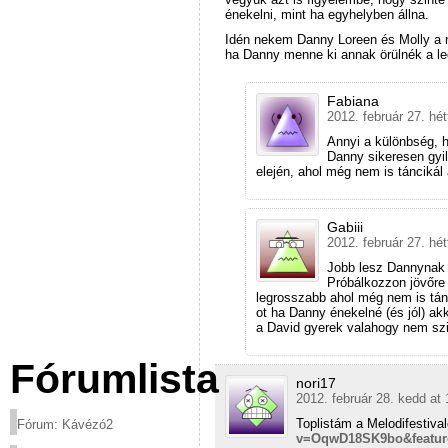
énekelni, mint ha egyhelyben állna.
Idén nekem Danny Loreen és Molly a 
ha Danny menne ki annak örülnék a leg
Fabiana
2012. február 27. hét
Annyi a különbség, 
Danny sikeresen gyil
elején, ahol még nem is táncikál
Gabiii
2012. február 27. hét
Jobb lesz Dannynak i
Próbálkozzon jövőre 
legrosszabb ahol még nem is tánco
ot ha Danny énekelné (és jól) a
a David gyerek valahogy nem szi
Fórumlista
nori17
2012. február 28. kedd at 
Toplistám a Melodifestival
Fórum: Kávézó2
v=OqwD18SK9bo&featur