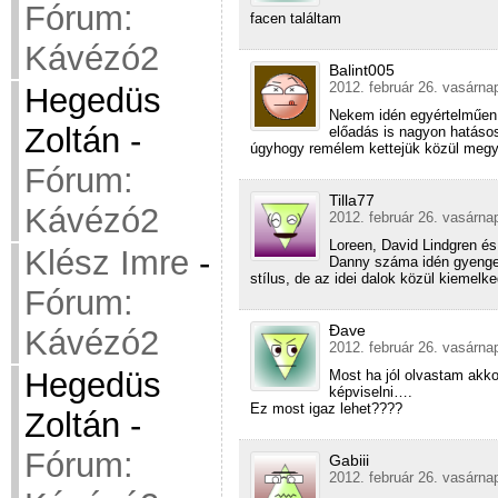
Fórum:
facen találtam
Kávézó2
Balint005
2012. február 26. vasárna
Hegedüs
Nekem idén egyértelműen 
Zoltán
-
előadás is nagyon hatásos
úgyhogy remélem kettejük közül megy 
Fórum:
Tilla77
Kávézó2
2012. február 26. vasárna
Loreen, David Lindgren és
Klész Imre
-
Danny száma idén gyenge,
stílus, de az idei dalok közül kieme
Fórum:
Đave
Kávézó2
2012. február 26. vasárna
Hegedüs
Most ha jól olvastam akkor
képviselni….
Ez most igaz lehet????
Zoltán
-
Fórum:
Gabiii
2012. február 26. vasárna