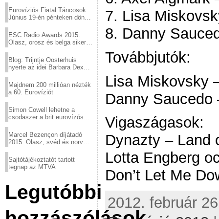
Eurovíziós Fiatal Táncosok:
7. Lisa Miskovsk
Június 19-én pénteken döntő
a sör fővárosából!
8. Danny Sauced
ESC Radio Awards 2015:
Olasz, orosz és belga siker,
a svédek kimaradtak
Továbbjutók:
Blog: Trijntje Oosterhuis
nyerte az idei Barbara Dex
díjat
Lisa Miskovsky –
Majdnem 200 millióan nézték
a 60. Eurovíziót
Danny Saucedo 
Simon Cowell lehetne a
csodaszer a brit eurovízós
Vigaszágasok:
kudarcok ellen
Marcel Bezençon díjátadó
Dynazty – Land 
2015: Olasz, svéd és norvég
győzelem
Lotta Engberg oc
Sajtótájékoztatót tartott
tegnap az MTVA
Don’t Let Me Do
Legutóbbi
2012. február 26
hozzászólások