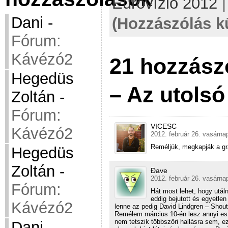
Eurovízió 2012
Dani
-
(Hozzászólás k
Fórum:
Kávézó2
21 hozzász
Hegedüs
– Az utolsó
Zoltán
-
Fórum:
VICESC
Kávézó2
2012. február 26. vasárna
Reméljük, megkapják a gra
Hegedüs
Zoltán
-
Đave
2012. február 26. vasárna
Fórum:
Hát most lehet, hogy utál
eddig bejutott és egyetlen
Kávézó2
lenne az pedig David Lindgren – Shout 
Remélem március 10-én lesz annyi es
nem tetszik többszöri hallásra sem, ez
Dani
-