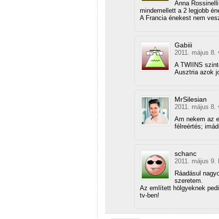
Anna Rossinelli
mindemellett a 2 legjobb 
A Francia énekest nem vesz
Gabiii
2011. május 8. 
A TWIINS szinte
Ausztria azok 
MrSilesian
2011. május 8. 
Am nekem az eg
félreértés; imá
schanc
2011. május 9. 
Ráadásul nagyon
szeretem.
Az említett hölgyeknek pedi
tv-ben!