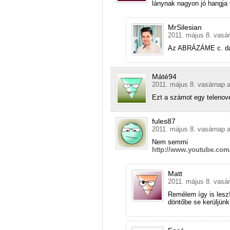
lánynak nagyon jó hangja 
MrSilesian
2011. május 8. vasár
Az ABRÁZÁME c. dal 
Máté94
2011. május 8. vasárnap a
Ezt a számot egy telenove
fules87
2011. május 8. vasárnap a
Nem semmi
http://www.youtube.com
Matt
2011. május 8. vasár
Remélem így is lesz
döntőbe se kerüljünk