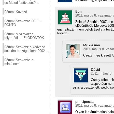
es Melodifestivalent?
(2012.03.10. 12:00-ig)
Ben
Fórum: Kávézó
2011. május 8. vasárnap a
Fórum: Szavazás 2011 –
Zolecs! Szerbia 2007-ben 
DÖNTŐ
elődöntőből, Moldova 2009-
egy rajtszám nem befolyásolja a tovább
tovább..
Fórum: A szavazás
folytatódik – ELŐDÖNTŐK
MrSilesian
Fórum: Szavazz a kedvenc
2011. május 8. vasár
dalaidra országonként 2002
és 2011 között!
Csézy meg kiesett 
Fórum: Szavazás a
mindenem!
Dávid
2011. május 8. 
Csézy több sebb
alapvetően nem 
ez is a veszte lett, pedig 
principessa
2011. május 8. vasárnap a
Olyan kis ártalmatlan dal