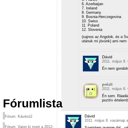
6. Azerbaijan
7. Ireland
8. Germany
9. Bosnia-Herczegovina
10. Swiss
11. Poland
12. Slovenia
(sajnos az Angolok, és a S
utánuk mi jövünk) ami nem e
Dávid
2011. május 8. 
Én nem gondol
prézli
2011. május 8. 
Én sem. Ráadás
Fórumlista
pozitív értelem
Dávid
Fórum: Kávézó2
2011. május 8. vasárnap a
Fórum: Vajon ki nyeri a 2012-
Szerintem gyenge dal…vég