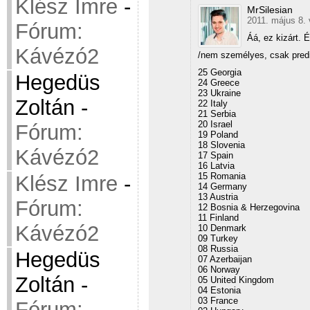
Klész Imre
-
MrSilesian
2011. május 8. 
Fórum:
Áá, ez kizárt. É
Kávézó2
/nem személyes, csak predikc
25 Georgia
Hegedüs
24 Greece
23 Ukraine
Zoltán
-
22 Italy
21 Serbia
20 Israel
Fórum:
19 Poland
18 Slovenia
Kávézó2
17 Spain
16 Latvia
15 Romania
Klész Imre
-
14 Germany
13 Austria
Fórum:
12 Bosnia & Herzegovina
11 Finland
Kávézó2
10 Denmark
09 Turkey
08 Russia
Hegedüs
07 Azerbaijan
06 Norway
Zoltán
-
05 United Kingdom
04 Estonia
03 France
Fórum: