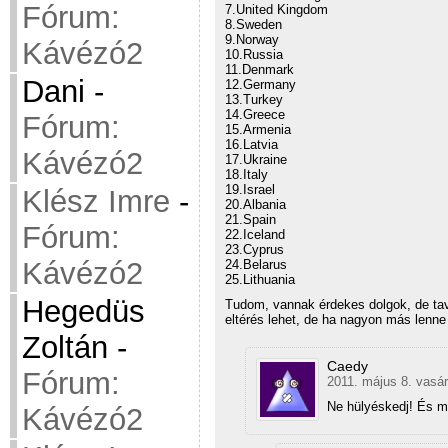
Fórum:
7.United Kingdom
8.Sweden
9.Norway
Kávézó2
10.Russia
11.Denmark
Dani
-
12.Germany
13.Turkey
14.Greece
Fórum:
15.Armenia
16.Latvia
Kávézó2
17.Ukraine
18.Italy
19.Israel
Klész Imre
-
20.Albania
21.Spain
Fórum:
22.Iceland
23.Cyprus
Kávézó2
24.Belarus
25.Lithuania
Hegedüs
Tudom, vannak érdekes dolgok, de ta
eltérés lehet, de ha nagyon más lenn
Zoltán
-
Caedy
Fórum:
2011. május 8. vasár
Ne hülyéskedj! És m
Kávézó2