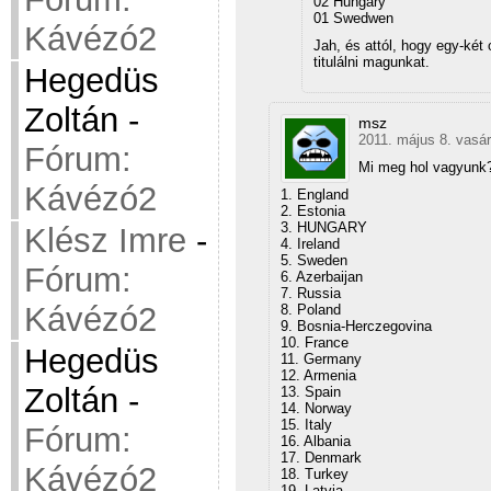
02 Hungary
01 Swedwen
Kávézó2
Jah, és attól, hogy egy-két 
titulálni magunkat.
Hegedüs
Zoltán
-
msz
2011. május 8. vasár
Fórum:
Mi meg hol vagyunk?
Kávézó2
1. England
2. Estonia
3. HUNGARY
Klész Imre
-
4. Ireland
5. Sweden
Fórum:
6. Azerbaijan
7. Russia
Kávézó2
8. Poland
9. Bosnia-Herczegovina
10. France
Hegedüs
11. Germany
12. Armenia
Zoltán
-
13. Spain
14. Norway
15. Italy
Fórum:
16. Albania
17. Denmark
Kávézó2
18. Turkey
19. Latvia