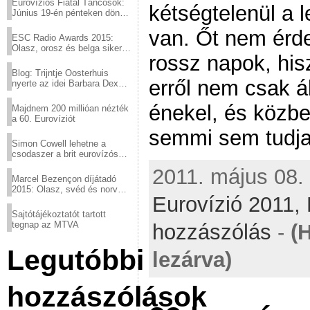
Eurovíziós Fiatal Táncosok:
kétségtelenül a 
Június 19-én pénteken döntő
a sör fővárosából!
van. Őt nem érde
ESC Radio Awards 2015:
Olasz, orosz és belga siker,
rossz napok, his
a svédek kimaradtak
Blog: Trijntje Oosterhuis
erről nem csak 
nyerte az idei Barbara Dex
díjat
énekel, és közben
Majdnem 200 millióan nézték
a 60. Eurovíziót
semmi sem tudja
Simon Cowell lehetne a
csodaszer a brit eurovízós
kudarcok ellen
2011. május 08. 
Marcel Bezençon díjátadó
2015: Olasz, svéd és norvég
Eurovízió 2011,
győzelem
Sajtótájékoztatót tartott
tegnap az MTVA
hozzászólás
-
(
Legutóbbi
lezárva)
hozzászólások