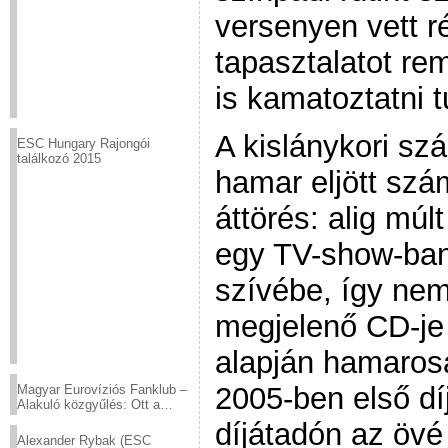
versenyen vett rés
tapasztalatot re
is kamatoztatni t
A kislánykori sz
ESC Hungary Rajongói
találkozó 2015
hamar eljött szá
áttörés: alig múl
egy TV-show-ban.
szívébe, így ne
megjelenő CD-je 
alapján hamarosa
2005-ben első díj
Magyar Eurovíziós Fanklub –
Alakuló közgyűlés: Ott a
helyed!
díjátadón az övé
Alexander Rybak (ESC