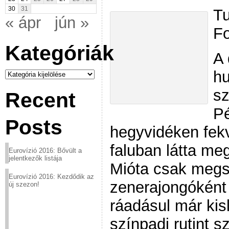
30
31
Tu
« ápr
jún »
Fo
Kategóriák
A
Kategóriák
hu
sz
Recent
Pé
Posts
hegyvidéken fek
faluban látta me
Eurovízió 2016: Bővült a
jelentkezők listája
Mióta csak megsz
Eurovízió 2016: Kezdődik az
zenerajongóként 
új szezon!
ráadásul már ki
színpadi rutint 