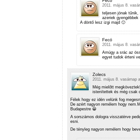
Fecó
2011. május 8. vasár
teljesen jónak tűnik
azeriek gyengébbek 
A döntő lesz izgi majd 🙂
Fecó
2011. május 8. vasár
Amúgy a srác az öss
egyet tudok érteni ve
Zolecs
2011. május 8. vasárnap a
Még mielőtt megköveztek!
istenítettek és még csak 
Félek hogy ez idén velünk fog megesn
De azért nagyon remélem hogy nem.Mer
Budapestre 😀
A sorszámos dologra visszatérve pedi
esni.
De tényleg nagyon remélem hogy beve