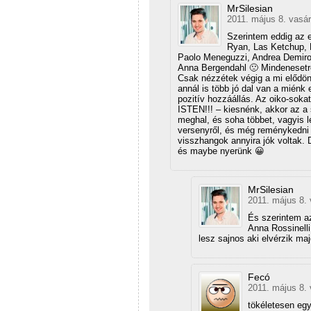
MrSilesian
2011. május 8. vasár
Szerintem eddig az e
Ryan, Las Ketchup, D
Paolo Meneguzzi, Andrea Demirov
Anna Bergendahl 🙁 Mindenesetr
Csak nézzétek végig a mi elődönt
annál is több jó dal van a miénk
pozitív hozzáállás. Az oiko-soka
ISTEN!!! – kiesnénk, akkor az a 
meghal, és soha többet, vagyis l
versenyről, és még reménykedni 
visszhangok annyira jók voltak. D
és maybe nyerünk 😀
MrSilesian
2011. május 8. 
És szerintem az
Anna Rossinelli
lesz sajnos aki elvérzik maj
Fecó
2011. május 8. 
tökéletesen egy