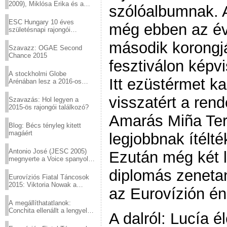
2009), Miklósa Erika és a
szólóalbumnak. A 
Virtuózok tehetségkutató
sztárjai a Margitszigeten
ESC Hungary 10 éves
még ebben az év
születésnapi rajongói
találkozó
második korongját
Szavazz: OGAE Second
Chance 2015
fesztiválon képv
A stockholmi Globe
Itt ezüstérmet k
Arénában lesz a 2016-os
Eurovízió
visszatért a re
Szavazás: Hol legyen a
2015-ös rajongói találkozó?
Amarás Miña Terr
Blog: Bécs tényleg kitett
magáért
legjobbnak ítélt
Antonio José (JESC 2005)
Ezután még két 
megnyerte a Voice spanyol
verzióját
diplomás zeneta
Eurovíziós Fiatal Táncosok
2015: Viktoria Nowak a
az Eurovízión én
győztes Lengyelországból
A megállíthatatlanok:
Conchita ellenállt a lengyel
A dalról: Lucía é
konzervatív nyomásnak