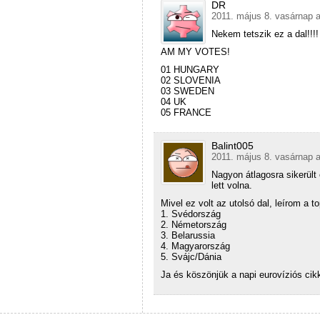
DR
2011. május 8. vasárnap a
Nekem tetszik ez a dal!!!!
AM MY VOTES!
01 HUNGARY
02 SLOVENIA
03 SWEDEN
04 UK
05 FRANCE
Balint005
2011. május 8. vasárnap a
Nagyon átlagosra sikerült
lett volna.
Mivel ez volt az utolsó dal, leírom a t
1. Svédország
2. Németország
3. Belarussia
4. Magyarország
5. Svájc/Dánia
Ja és köszönjük a napi eurovíziós cikk