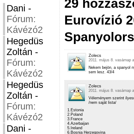
29 hozzász
Dani
-
Eurovízió 2
Fórum:
Kávézó2
Spanyolor
Hegedüs
Zoltán
-
Zolecs
Fórum:
2011. május 8. vasárnap a
Nekem bejön, a spanyol n
Kávézó2
sem lesz. 43/4
Hegedüs
Zolecs
2011. május 8. vasárnap a
Zoltán
-
Véleményem szerint ilyes
/nem saját lista/
Fórum:
1.Estonia
Kávézó2
2.Poland
3.France
4.Azerbaijan
Dani
-
5.Ireland
6.Bosnia Herzegovina