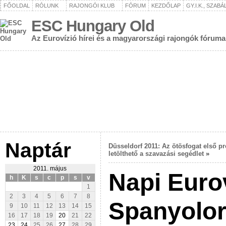
FŐOLDAL
RÓLUNK
RAJONGÓI KLUB
FÓRUM
KEZDŐLAP
GY.I.K., SZAB
ESC Hungary Old
Az Eurovízió hírei és a magyarországi rajongók fóruma
Naptár
Düsseldorf 2011: Az ötösfogat első pr
letölthető a szavazási segédlet
»
2011. május
Napi Eurov
h
K
s
c
p
s
v
1
2
3
4
5
6
7
8
Spanyolo
9
10
11
12
13
14
15
16
17
18
19
20
21
22
23
24
25
26
27
28
29