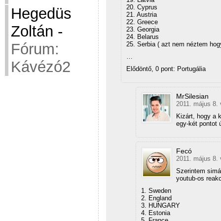
20. Cyprus
Hegedüs
21. Austria
22. Greece
Zoltán
-
23. Georgia
24. Belarus
25. Serbia ( azt nem néztem hogy
Fórum:
…
Kávézó2
Elődöntő, 0 pont: Portugália
MrSilesian
2011. május 8. 
Kizárt, hogy a
egy-két pontot 
Fecó
2011. május 8. 
Szerintem simán
youtub-os reak
1. Sweden
2. England
3. HUNGARY
4. Estonia
5. France