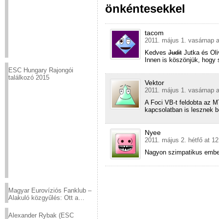
önkéntesekkel
tacom
2011. május 1. vasárnap a
Kedves
Judit
Jutka és Oli
Innen is köszönjük, hogy 
ESC Hungary Rajongói
találkozó 2015
Vektor
2011. május 1. vasárnap a
A Foci VB-t feldobta az M
kapcsolatban is lesznek b
Nyee
2011. május 2. hétfő at 12
Nagyon szimpatikus embe
Magyar Eurovíziós Fanklub –
Alakuló közgyűlés: Ott a
helyed!
Alexander Rybak (ESC