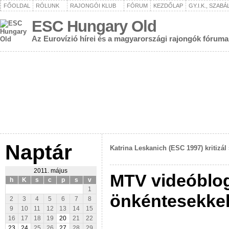
FŐOLDAL
RÓLUNK
RAJONGÓI KLUB
FÓRUM
KEZDŐLAP
GY.I.K., SZAB
ESC Hungary Old
Az Eurovízió hírei és a magyarországi rajongók fóruma
Naptár
Katrina Leskanich (ESC 1997) kritizál
2011. május
MTV videóblo
h
K
s
c
p
s
v
1
önkéntesekke
2
3
4
5
6
7
8
9
10
11
12
13
14
15
16
17
18
19
20
21
22
23
24
25
26
27
28
29