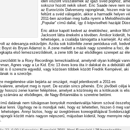
idén viszont visszatérnek az igazi svéd pophoz, am
sokszor hozott nekik sikert. Eric Saade neve nem is
az Eurovíziós Dalverseny rajongóinak, hiszen már ta
feltűnt a svéd válogatón, akkor a harmadik helyen vé
2011-ben azonban meg tudta nyerni a Melodifestivale
„Popular” című dallal, így ő képviselheti hazáját Düs
Eric akkor kapott kedvet az énekléshez, amikor Mic
Jacksont látta énekelni a tévében. Amikor kiderült, 
tehetséges, a családja támogatta a karrierjét. Az els
olt az édesanyja esküvőjén. Azóta sok különféle zenei periódusa volt, kedvel
 Boyst és Bryan Adamst is. A zene mellett a másik nagy szerelme a foci, de
kapta első lemezszerződését, a zene tölti be az elsődleges szerepet az éle
zerződött le a Roxy Recordings lemezkiadóval, amelynél olyan kollégái vann
man, Agnes vagy a Le Kid. Eric 13 éves kora óta ír dalokat és a debütáló a
át is ő szerezte egyedül, vagy közösen többek között Fredrik Kempével, aki 
ának is a szerzője.
e megjelenése után bejárta az országot, majd jelentkezett a 2011-es
ivalenre, amelyet meg is nyert. De ezután sincs pihenés. Eric jövőbeli céljai 
gy hosszú zenei karrier felépítése, amelyet a közönség és a kritikusok is eli
 számára az elsődleges, de Nagy-Britanniába is szeretne betörni.
című dalának nem túlságosan bonyolult mondanivalója három szóval összefog
kar lenni. Úgyhogy ne is mondjuk neki, hogy ez lehetetlen, hiszen ő meg v
y lehetséges. Annyi biztos, hogy az üvegtöréses koreográfiájával Svédország
rajongói között máris nagyon népszerű, májusban kiderül, hogy mennyire nép
.