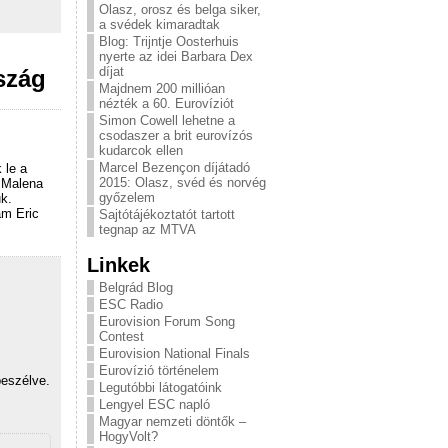
Olasz, orosz és belga siker,
a svédek kimaradtak
Blog: Trijntje Oosterhuis
nyerte az idei Barbara Dex
díjat
szág
Majdnem 200 millióan
nézték a 60. Eurovíziót
Simon Cowell lehetne a
csodaszer a brit eurovízós
kudarcok ellen
Marcel Bezençon díjátadó
 le a
2015: Olasz, svéd és norvég
 Malena
győzelem
uk.
am Eric
Sajtótájékoztatót tartott
tegnap az MTVA
Linkek
Belgrád Blog
ESC Radio
Eurovision Forum Song
Contest
Eurovision National Finals
Eurovízió történelem
beszélve.
Legutóbbi látogatóink
Lengyel ESC napló
Magyar nemzeti döntők –
HogyVolt?