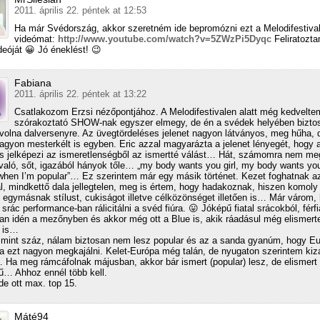
2011. április 22. péntek at 12:53
Ha már Svédország, akkor szeretném ide bepromózni ezt a Melodifestiva
videómat:
http://www.youtube.com/watch?v=5ZWzPi5Dyqc
Feliratozt
deóját 😀 Jó éneklést! 😉
Fabiana
2011. április 22. péntek at 13:22
Csatlakozom Erzsi nézőpontjához. A Melodifestivalen alatt még kedvelte
szórakoztató SHOW-nak egyszer elmegy, de én a svédek helyében bizt
volna dalversenyre. Az üvegtördeléses jelenet nagyon látványos, meg hűha, 
gyon mesterkélt is egyben. Eric azzal magyarázta a jelenet lényegét, hogy 
s jelképezi az ismeretlenségből az ismertté válást… Hát, számomra nem m
aló, sőt, igazából hányok tőle… „my body wants you girl, my body wants you gi
when I’m popular”… Ez szerintem már egy másik történet. Kezet foghatnak a
l, mindkettő dala jellegtelen, meg is értem, hogy hadakoznak, hiszen komoly
ei egymásnak stílust, cukiságot illetve célközönséget illetően is… Már várom,
srác performance-ban rálicitálni a svéd fiúra. 😛 Jóképű fiatal srácokból, férfi
an idén a mezőnyben és akkor még ott a Blue is, akik ráadásul még elismert
k is…
mint száz, nálam biztosan nem lesz popular és az a sanda gyanúm, hogy E
a ezt nagyon megkajálni. Kelet-Európa még talán, de nyugaton szerintem kizá
… Ha meg rámcáfolnak májusban, akkor bár ismert (popular) lesz, de elismer
ű… Ahhoz ennél több kell.
de ott max. top 15.
Máté94