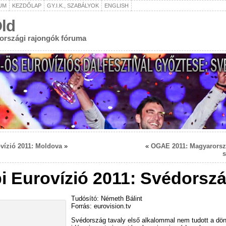
UM
KEZDŐLAP
GY.I.K., SZABÁLYOK
ENGLISH
ld
rországi rajongók fóruma
vízió 2011: Moldova
»
«
OGAE 2011: Magyarorsz
s
i Eurovízió 2011: Svédorsz
Tudósító: Németh Bálint
Forrás: eurovision.tv
Svédország tavaly első alkalommal nem tudott a dönt