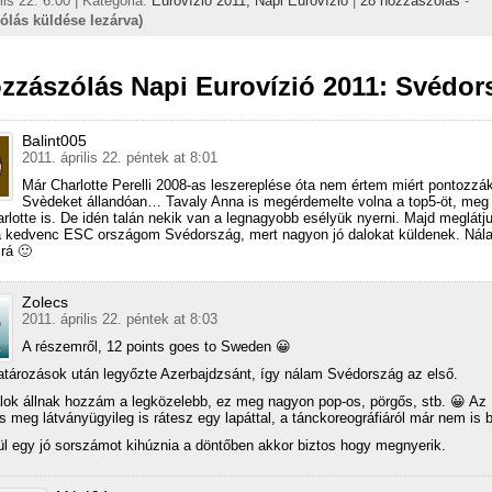
lis 22. 6:00 | Kategória:
Eurovízió 2011,
Napi Eurovízió
|
28 hozzászólás
-
ólás küldése lezárva)
zzászólás Napi Eurovízió 2011: Svédor
Balint005
2011. április 22. péntek at 8:01
Már Charlotte Perelli 2008-as leszereplése óta nem értem miért pontozzák
Svèdeket állandóan… Tavaly Anna is megérdemelte volna a top5-öt, meg
arlotte is. De idén talán nekik van a legnagyobb esélyük nyerni. Majd meglátj
 kedvenc ESC országom Svédország, mert nagyon jó dalokat küldenek. Nál
jrá 🙂
Zolecs
2011. április 22. péntek at 8:03
A részemről, 12 points goes to Sweden 😀
tározások után legyőzte Azerbajdzsánt, így nálam Svédország az első.
lok állnak hozzám a legközelebb, ez meg nagyon pop-os, pörgős, stb. 😀 Az
s meg látványügyileg is rátesz egy lapáttal, a tánckoreográfiáról már nem is 
ül egy jó sorszámot kihúznia a döntőben akkor biztos hogy megnyerik.