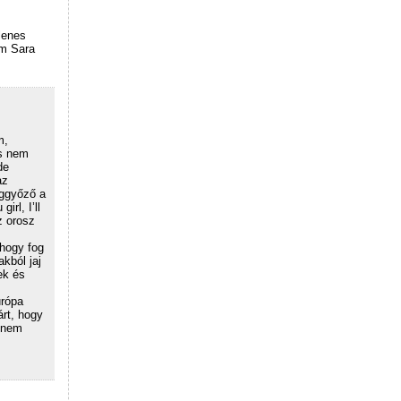
lenes
am Sara
m,
os nem
de
az
eggyőző a
rl, I’ll
z orosz
 hogy fog
akból jaj
ek és
urópa
rt, hogy
t nem