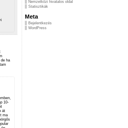
Nemzetközi hivatalos oldal
Statisztikák
Meta
i
Bejelentkezés
WordPress
t
am
 de ha
ktam
jemben,
op 10-
nt
 át
st ma
 pörgős
pular
 én