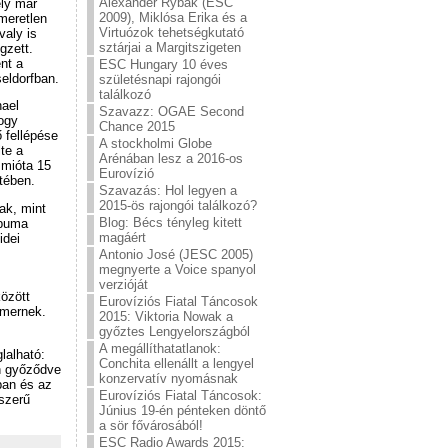
Alexander Rybak (ESC
ely már
2009), Miklósa Erika és a
meretlen
Virtuózok tehetségkutató
valy is
sztárjai a Margitszigeten
gzett.
nt a
ESC Hungary 10 éves
seldorfban.
születésnapi rajongói
találkozó
hael
Szavazz: OGAE Second
hogy
Chance 2015
ő fellépése
A stockholmi Globe
te a
Arénában lesz a 2016-os
 mióta 15
Eurovízió
tében.
Szavazás: Hol legyen a
2015-ös rajongói találkozó?
ak, mint
Blog: Bécs tényleg kitett
lbuma
magáért
idei
Antonio José (JESC 2005)
megnyerte a Voice spanyol
verzióját
között
Eurovíziós Fiatal Táncosok
smernek.
2015: Viktoria Nowak a
győztes Lengyelországból
A megállíthatatlanok:
lalható:
Conchita ellenállt a lengyel
an győződve
konzervatív nyomásnak
ban és az
Eurovíziós Fiatal Táncosok:
szerű
Június 19-én pénteken döntő
a sör fővárosából!
ESC Radio Awards 2015: