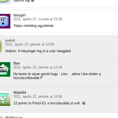
Semmi baj 😀
fairygirl
2011. április 27. szerda at 21:50
Teljes mértékig egyetértek.
prézli
2011. április 22. péntek at 10:09
Utálom. A hányinger fog el a srác hangjától.
Ben
2011. április 22. péntek at 12:44
Ha lenne itt olyan gomb hogy : Like …akkor Like-olnám a
hozzászólásodat:P
Máté94
2011. április 22. péntek at 14:06
12 points to Prézli.Ez a hozzászólás jó volt. 😀
MrSilesian