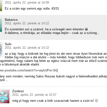
2011. április 22. péntek at 14:09
Ez a szám egy semmi,egy nulla. 43/31
Bakancs
2011. április 22. péntek at 14:22
Én szeretném ezt a számot, ha a szövegét nem érteném 😀
A dallama, a ritmikája, az előadás maga bejön – csak az a szöveg…
Sulo
2011. április 22. péntek at 14:22
az a baj, hogy a tiniknek be fog jönni és aki nem olvas ilyen fórumokat a
fülébe fog mászni a dal elsőre – más kérdéd, hogy többedszer már nem o
egyértelmű, hogy valami baj lehet az egész sráccal mert már az előző számát
b a látvánnyal akarták eladni:
www.youtube.com/watch?v=aipUJFm-5iQ
vány sem minden, nemrég Sakis Rouvas bukott nagyot a felemelkedést jelké
nyel…
Zsolesz
2011. április 22. péntek at 15:57
még jó hogy nem csak a tinik szavaznak hanem a zsüri is! 🙂