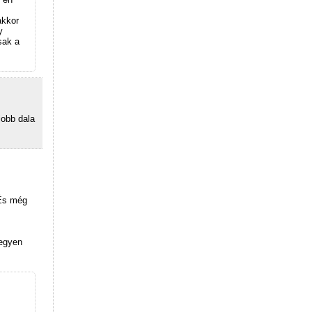
akkor
y
sak a
jobb dala
 És még
legyen