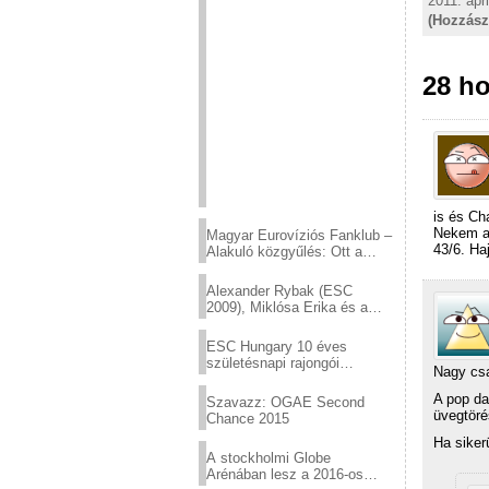
2011. ápri
(Hozzász
28 ho
is és Ch
Nekem a
Magyar Eurovíziós Fanklub –
43/6. Ha
Alakuló közgyűlés: Ott a
helyed!
Alexander Rybak (ESC
2009), Miklósa Erika és a
Virtuózok tehetségkutató
sztárjai a Margitszigeten
ESC Hungary 10 éves
születésnapi rajongói
Nagy csa
találkozó
A pop da
Szavazz: OGAE Second
üvegtöré
Chance 2015
Ha siker
A stockholmi Globe
Arénában lesz a 2016-os