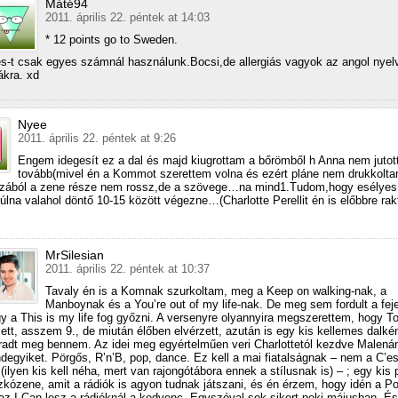
Máté94
2011. április 22. péntek at 14:03
* 12 points go to Sweden.
s-t csak egyes számnál használunk.Bocsi,de allergiás vagyok az angol nyelv
ákra. xd
Nyee
2011. április 22. péntek at 9:26
Engem idegesít ez a dal és majd kiugrottam a bőrömből h Anna nem jutot
tovább(mivel én a Kommot szerettem volna és ezért pláne nem drukkolt
azából a zene része nem rossz,de a szövege…na mind1.Tudom,hogy esélyes
úlna valahol döntő 10-15 között végezne…(Charlotte Perellit én is előbbre ra
MrSilesian
2011. április 22. péntek at 10:37
Tavaly én is a Komnak szurkoltam, meg a Keep on walking-nak, a
Manboynak és a You’re out of my life-nak. De meg sem fordult a fe
y a This is my life fog győzni. A versenyre olyannyira megszerettem, hogy T
lett, asszem 9., de miután élőben elvérzett, azután is egy kis kellemes dalké
adt meg bennem. Az idei meg egyértelműen veri Charlottetól kezdve Malenán
degyiket. Pörgős, R’n’B, pop, dance. Ez kell a mai fiatalságnak – nem a C’e
 (ilyen kis kell néha, mert van rajongótábora ennek a stílusnak is) – ; egy kis
zkózene, amit a rádiók is agyon tudnak játszani, és én érzem, hogy idén a Po
az I Can lesz a rádióknál a kedvenc. Egyszóval sok sikert neki májusban. És