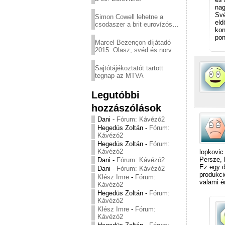
nag
Své
Simon Cowell lehetne a
eld
csodaszer a brit eurovízós
kon
kudarcok ellen
pon
Marcel Bezençon díjátadó
2015: Olasz, svéd és norvég
győzelem
Sajtótájékoztatót tartott
tegnap az MTVA
Legutóbbi
hozzászólások
Dani
-
Fórum: Kávézó2
Hegedüs Zoltán
-
Fórum:
Kávézó2
Hegedüs Zoltán
-
Fórum:
Kávézó2
lopkovic 
Persze, 
Dani
-
Fórum: Kávézó2
Ez egy d
Dani
-
Fórum: Kávézó2
produkci
Klész Imre
-
Fórum:
valami é
Kávézó2
Hegedüs Zoltán
-
Fórum:
Kávézó2
Klész Imre
-
Fórum:
Kávézó2