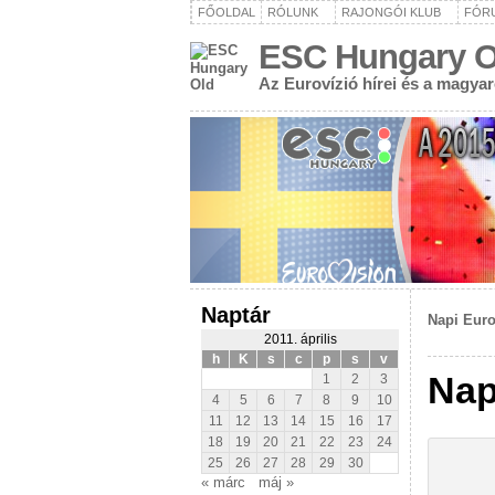
FŐOLDAL
RÓLUNK
RAJONGÓI KLUB
FÓR
ESC Hungary O
Az Eurovízió hírei és a magya
Naptár
Napi Euro
2011. április
h
K
s
c
p
s
v
Nap
1
2
3
4
5
6
7
8
9
10
11
12
13
14
15
16
17
18
19
20
21
22
23
24
25
26
27
28
29
30
« márc
máj »