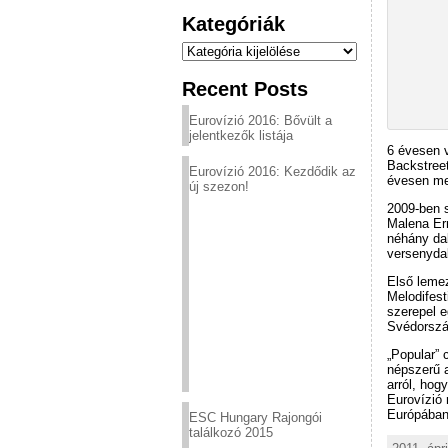
Kategóriák
Kategóriák
Recent Posts
Eurovízió 2016: Bővült a
jelentkezők listája
6 évesen v
Backstreet
Eurovízió 2016: Kezdődik az
évesen meg
új szezon!
2009-ben s
Malena Ern
néhány dal
versenydal
Első lemez
Melodifest
szerepel e
Svédország
„Popular” 
népszerű a
arról, hog
Eurovízió 
Európában
ESC Hungary Rajongói
találkozó 2015