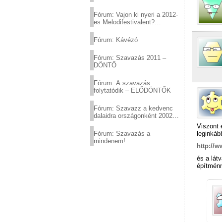
Fórum: Vajon ki nyeri a 2012-
es Melodifestivalent?
(2012.03.10. 12:00-ig)
Fórum: Kávézó
Fórum: Szavazás 2011 –
DÖNTŐ
Fórum: A szavazás
folytatódik – ELŐDÖNTŐK
Fórum: Szavazz a kedvenc
dalaidra országonként 2002
és 2011 között!
Viszont 
leginkáb
Fórum: Szavazás a
mindenem!
http://
és a lát
építmén