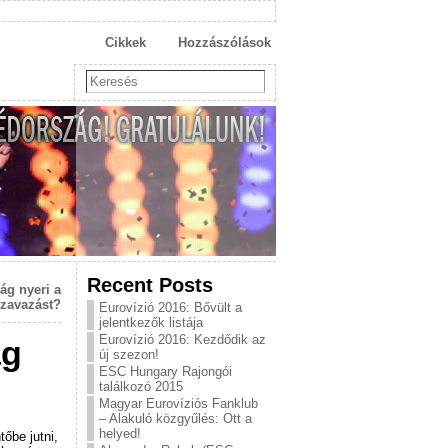
Cikkek
Hozzászólások
Recent Posts
ág nyeri a
zavazást?
Eurovízió 2016: Bővült a
jelentkezők listája
Eurovízió 2016: Kezdődik az
ág
új szezon!
ESC Hungary Rajongói
találkozó 2015
Magyar Eurovíziós Fanklub
– Alakuló közgyűlés: Ott a
helyed!
őbe jutni,