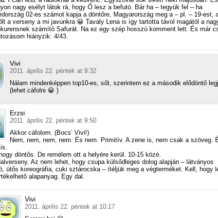
yon nagy esélyt látok rá, hogy Ő lesz a befutó. Bár ha – tegyük fel – ha
dország 02-es számot kapja a döntőre, Magyarország meg a – pl. – 19-est, 
őlt a verseny a mi javunkra 😀 Tavaly Lena is így tartotta távol magától a nag
kurensnek számító Safurát. Na ez egy szép hosszú komment lett. És már c
tozásom hiányzik: 4/43.
Vivi
2011. április 22. péntek at 9:32
Nálam mindenképpen top10-es, sőt, szerintem ez a második elődöntő leg
(lehet cáfolni 😀 )
Erzsi
2011. április 22. péntek at 9:50
Akkor cáfolom. (Bocs’ Vivi!)
Nem, nem, nem, nem. És nem. Primitív. A zene is, nem csak a szöveg.
is.
hogy döntős. De remélem ott a helyére kerül. 10-15 közé.
alverseny. Az nem lehet, hogy csupa külsődleges dolog alapján – látványos
ó, ütős koreográfia, cuki sztárocska – ítéljük meg a végterméket. Kell, hogy 
rtékelhető alapanyag. Egy dal.
Vivi
2011. április 22. péntek at 10:17