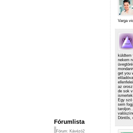
Varga vi
küldtem 
nekem na
üvegtöré
mondaniv
get you 
előadóva
ellenfel
az orosz 
de sok v
ismerte
Egy szó 
sem fogj
taroljon
valószín
Döntős, 
Fórumlista
Fórum: Kávézó2