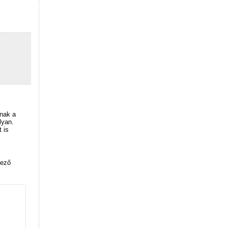
nnak a
lyan.
 is
pező