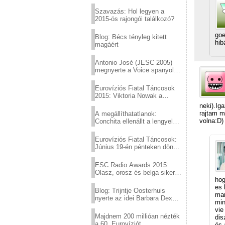
Eurovízió
Szavazás: Hol legyen a
2015-ös rajongói találkozó?
goe
Blog: Bécs tényleg kitett
hib
magáért
Antonio José (JESC 2005)
megnyerte a Voice spanyol
verzióját
Eurovíziós Fiatal Táncosok
2015: Viktoria Nowak a
győztes Lengyelországból
neki).Ig
rajtam m
A megállíthatatlanok:
volna:D)
Conchita ellenállt a lengyel
konzervatív nyomásnak
Eurovíziós Fiatal Táncosok:
Június 19-én pénteken döntő
a sör fővárosából!
ESC Radio Awards 2015:
Olasz, orosz és belga siker,
hog
a svédek kimaradtak
es 
Blog: Trijntje Oosterhuis
mar
nyerte az idei Barbara Dex
min
díjat
vie
Majdnem 200 millióan nézték
dis
a 60. Eurovíziót
és 