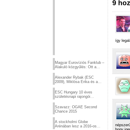
9 hoz
így lega
Magyar Eurovíziós Fanklub –
Alakuló közgyűlés: Ott a
helyed!
Alexander Rybak (ESC
2009), Miklósa Erika és a
Virtuózok tehetségkutató
sztárjai a Margitszigeten
ESC Hungary 10 éves
születésnapi rajongói
találkozó
Szavazz: OGAE Second
Chance 2015
A stockholmi Globe
népszerű
Arénában lesz a 2016-os
hogy ige