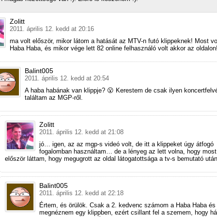
Zolitt
2011. április 12. kedd at 20:16
ma volt először, mikor látom a hatását az MTV-n futó klippeknek! Most vo
Haba Haba, és mikor vége lett 82 online felhasználó volt akkor az oldalon
Balint005
2011. április 12. kedd at 20:54
A haba habának van klippje? 😮 Kerestem de csak ilyen koncertfelvé
találtam az MGP-ről.
Zolitt
2011. április 12. kedd at 21:08
jó… igen, az az mgp-s videó volt, de itt a klippeket úgy átfogó
fogalomban használtam… de a lényeg az lett volna, hogy most
először láttam, hogy megugrott az oldal látogatottsága a tv-s bemutató után
Balint005
2011. április 12. kedd at 22:18
Értem, és örülök. Csak a 2. kedvenc számom a Haba Haba és
megnéznem egy klippben, ezért csillant fel a szemem, hogy há