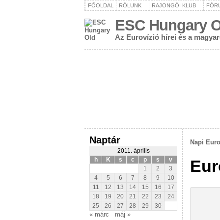
FŐOLDAL
RÓLUNK
RAJONGÓI KLUB
FÓR
ESC Hungary O
Az Eurovízió hírei és a magya
Naptár
Napi Euro
2011. április
h
K
s
c
p
s
v
Eur
1
2
3
4
5
6
7
8
9
10
11
12
13
14
15
16
17
18
19
20
21
22
23
24
25
26
27
28
29
30
« márc
máj »