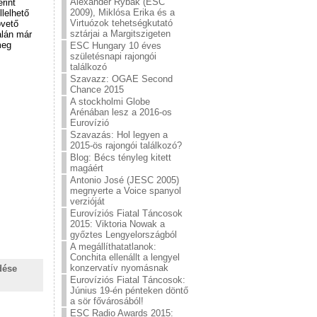
Alexander Rybak (ESC
rint
2009), Miklósa Erika és a
llelhető
Virtuózok tehetségkutató
övető
sztárjai a Margitszigeten
alán már
meg
ESC Hungary 10 éves
születésnapi rajongói
találkozó
Szavazz: OGAE Second
Chance 2015
A stockholmi Globe
Arénában lesz a 2016-os
Eurovízió
Szavazás: Hol legyen a
2015-ös rajongói találkozó?
Blog: Bécs tényleg kitett
magáért
Antonio José (JESC 2005)
megnyerte a Voice spanyol
verzióját
Eurovíziós Fiatal Táncosok
2015: Viktoria Nowak a
győztes Lengyelországból
A megállíthatatlanok:
Conchita ellenállt a lengyel
konzervatív nyomásnak
dése
Eurovíziós Fiatal Táncosok:
Június 19-én pénteken döntő
a sör fővárosából!
ESC Radio Awards 2015: