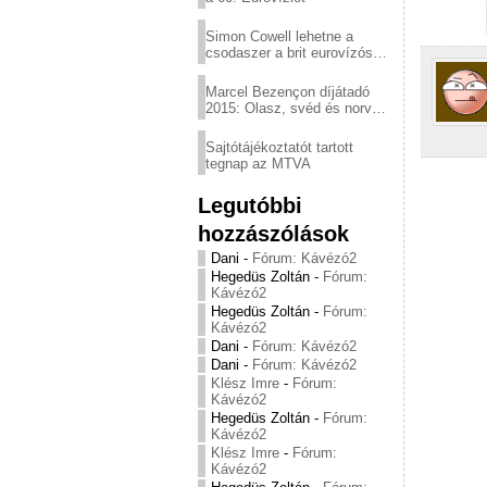
Simon Cowell lehetne a
csodaszer a brit eurovízós
kudarcok ellen
Marcel Bezençon díjátadó
2015: Olasz, svéd és norvég
győzelem
Sajtótájékoztatót tartott
tegnap az MTVA
Legutóbbi
hozzászólások
Dani
-
Fórum: Kávézó2
Hegedüs Zoltán
-
Fórum:
Kávézó2
Hegedüs Zoltán
-
Fórum:
Kávézó2
Dani
-
Fórum: Kávézó2
Dani
-
Fórum: Kávézó2
Klész Imre
-
Fórum:
Kávézó2
Hegedüs Zoltán
-
Fórum:
Kávézó2
Klész Imre
-
Fórum:
Kávézó2