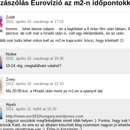
zászólás Eurovízió az m2-n időpontokk
Zolitt
2011. április 10. vasárnap at 17:52
hmmm… lehet benne valami… én a legtöbbet a 8 órási film után láttam, 9
perckor. de volt már a híradó után is, volt egy reklámblokk, és az után.
lább már tudni lehet mikor kell az m2-re kapcsolni. köszi, hogy kitetted! 🙂
Nolee
2011. április 10. vasárnap at 19:36
10-14.-éig ,megtalálható valahol?
Zoey
2011. április 10. vasárnap at 22:10
Ma 20:05-kor, a Híradó után ment az m1-en a spanyol dal.
Atysh
2011. április 11. hétfő at 16:20
http://www.esc2011hungary.wordpress.com
Légyszi osszátok meg/linkeljétek minél több helyen :). Fontos, hogy sok 
sítsük Katit, és erre ez az általam készített blog szerintem nagyon jó lehetős
n magas nézettsége van :). Előre is köszönöm :).