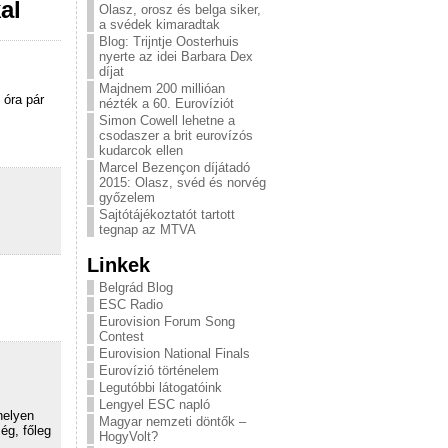
al
Olasz, orosz és belga siker,
a svédek kimaradtak
Blog: Trijntje Oosterhuis
nyerte az idei Barbara Dex
díjat
Majdnem 200 millióan
 óra pár
nézték a 60. Eurovíziót
Simon Cowell lehetne a
csodaszer a brit eurovízós
kudarcok ellen
Marcel Bezençon díjátadó
2015: Olasz, svéd és norvég
győzelem
Sajtótájékoztatót tartott
tegnap az MTVA
Linkek
Belgrád Blog
ESC Radio
Eurovision Forum Song
Contest
Eurovision National Finals
Eurovízió történelem
Legutóbbi látogatóink
Lengyel ESC napló
helyen
Magyar nemzeti döntők –
ég, főleg
HogyVolt?