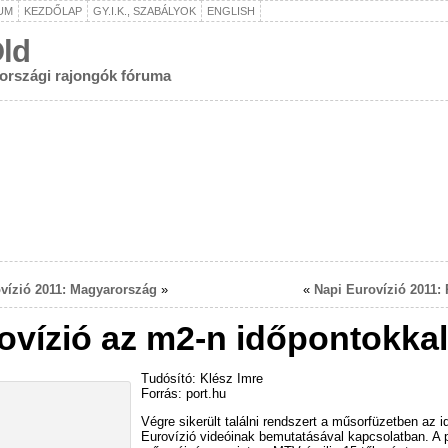
UM
KEZDŐLAP
GY.I.K., SZABÁLYOK
ENGLISH
ld
rországi rajongók fóruma
vízió 2011: Magyarország
»
«
Napi Eurovízió 2011: 
ovízió az m2-n időpontokkal
Tudósító: Klész Imre
Forrás: port.hu
Végre sikerült találni rendszert a műsorfüzetben az i
Eurovízió videóinak bemutatásával kapcsolatban. A p