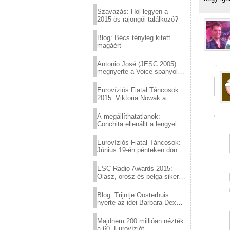
Eurovízió
Szavazás: Hol legyen a
2015-ös rajongói találkozó?
Blog: Bécs tényleg kitett
magáért
Antonio José (JESC 2005)
megnyerte a Voice spanyol
verzióját
Eurovíziós Fiatal Táncosok
2015: Viktoria Nowak a
győztes Lengyelországból
A megállíthatatlanok:
Conchita ellenállt a lengyel
konzervatív nyomásnak
Eurovíziós Fiatal Táncosok:
Június 19-én pénteken döntő
a sör fővárosából!
ESC Radio Awards 2015:
Olasz, orosz és belga siker,
a svédek kimaradtak
Blog: Trijntje Oosterhuis
nyerte az idei Barbara Dex
díjat
Majdnem 200 millióan nézték
a 60. Eurovíziót