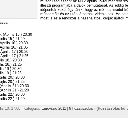
műsorújság szerint az MTV április 15-től már terv sze
illeszti programjába a dalok bemutatását. Az eddig fe
időpontok közül úgy tűnik, hogy az m2-n a híradót k
műsor előtt és az után láthatóak videóklipek. Ha net
most is ez a rendszer a használatos, kérjük írjátok 
ásban!
 (Április 15.) 20:30
rilis 15.) 21:20
prilis 16.) 20:30
prilis 16.) 21:05
Április 17.) 20:30
Április 17.) 21:25
lis 18.) 20:30
lis 18.) 21:25
lis 19.) 20:30
lis 19.) 21:25
rilis 20.) 20:30
rilis 20.) 21:25
(Április 21.) 20:30
(Április 21.) 21:20
rilis 22.) 20:30
rilis 22.) 21:20
lis 10. 17:00 | Kategória:
Eurovízió 2011
|
9 hozzászólás
-
(Hozzászólás kül