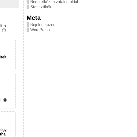
Nemzetközi hivatalos oldal
Statisztikák
Meta
Bejelentkezés
lt a
WordPress
! 🙂
telt
! 😛
 úgy
tha