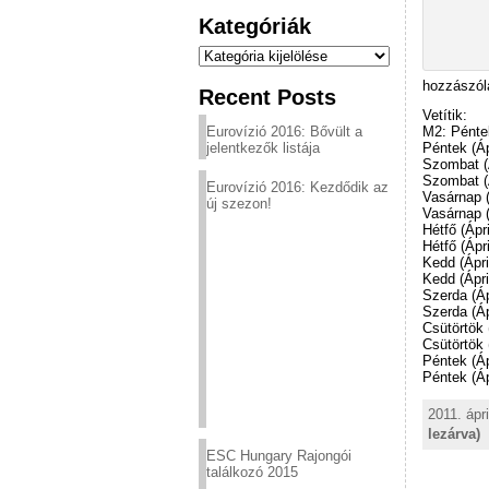
Kategóriák
Kategóriák
hozzászól
Recent Posts
Vetítik:
Eurovízió 2016: Bővült a
M2: Péntek
jelentkezők listája
Péntek (Áp
Szombat (Á
Szombat (Á
Eurovízió 2016: Kezdődik az
Vasárnap (
új szezon!
Vasárnap (
Hétfő (Ápri
Hétfő (Ápri
Kedd (Ápri
Kedd (Ápri
Szerda (Áp
Szerda (Áp
Csütörtök 
Csütörtök 
Péntek (Áp
Péntek (Áp
2011. ápri
lezárva)
ESC Hungary Rajongói
találkozó 2015