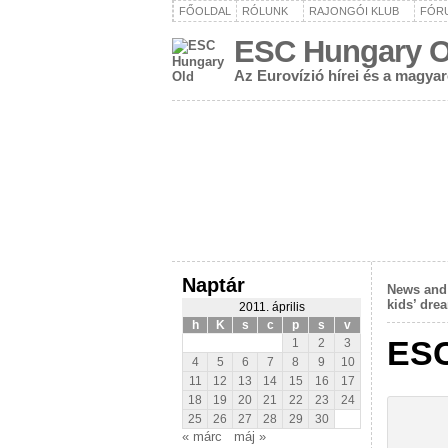
FŐOLDAL
RÓLUNK
RAJONGÓI KLUB
FÓR
ESC Hungary O
Az Eurovízió hírei és a magya
Naptár
News and 
kids’ dre
2011. április
h
K
s
c
p
s
v
ESC
1
2
3
4
5
6
7
8
9
10
11
12
13
14
15
16
17
18
19
20
21
22
23
24
25
26
27
28
29
30
« márc
máj »