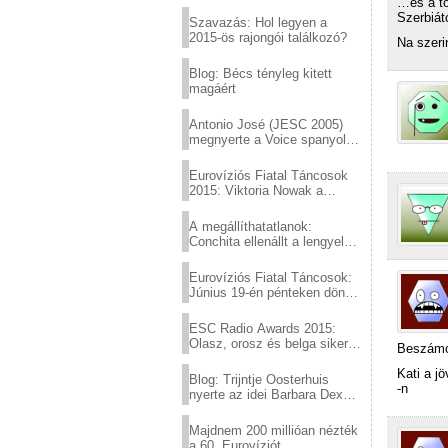
Eurovízió
…és a t
Szerbiá
Szavazás: Hol legyen a
2015-ös rajongói találkozó?
Na szeri
Blog: Bécs tényleg kitett
magáért
Antonio José (JESC 2005)
megnyerte a Voice spanyol
verzióját
Eurovíziós Fiatal Táncosok
2015: Viktoria Nowak a
győztes Lengyelországból
A megállíthatatlanok:
Conchita ellenállt a lengyel
konzervatív nyomásnak
Eurovíziós Fiatal Táncosok:
Június 19-én pénteken döntő
a sör fővárosából!
ESC Radio Awards 2015:
Olasz, orosz és belga siker,
Beszámol
a svédek kimaradtak
Kati a j
Blog: Trijntje Oosterhuis
-n
nyerte az idei Barbara Dex
díjat
Majdnem 200 millióan nézték
a 60. Eurovíziót