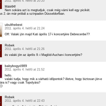
2011. április 4. hétfő at 20:20
Máté94!
Nem sokára azt is megtudjuk, csak még várni kell egy picikét.
us 2.-án már próbál a színpadon Düsseldorfban.
ubulthebest
2011. április 4. hétfő at 21:24
Off: Valaki jön majd Kati április 17-i koncertjére Debrecenbe??
Robek
2011. április 4. hétfő at 21:26
és valaki jön az április 9.-i Maglód-Auchan-i koncertjére?
babybogyó989
2011. április 4. hétfő at 21:52
hello.
valaki tudja, hogy mik a várható időpontok? illetve, hogy biztosan jön-e
ra is? vagy csak Topolyára?
🙂
Robek
2011. április 4. hétfő at 22:43