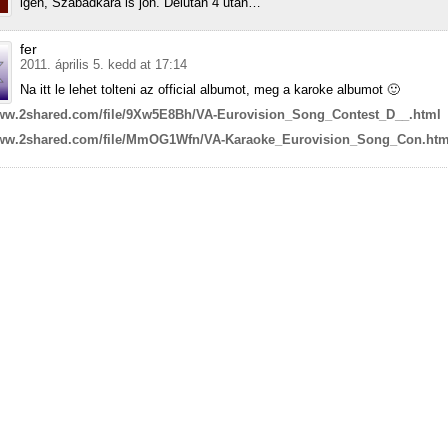
igen, Szabadkára is jön. Délután 4 után…
fer
2011. április 5. kedd at 17:14
Na itt le lehet tolteni az official albumot, meg a karoke albumot 🙂
www.2shared.com/file/9Xw5E8Bh/VA-Eurovision_Song_Contest_D__.html
www.2shared.com/file/MmOG1Wfn/VA-Karaoke_Eurovision_Song_Con.htm