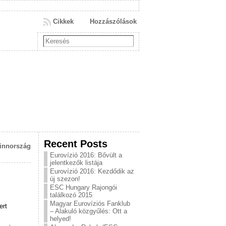
Cikkek
Hozzászólások
Recent Posts
Finnország
Eurovízió 2016: Bővült a
jelentkezők listája
Eurovízió 2016: Kezdődik az
új szezon!
ESC Hungary Rajongói
találkozó 2015
Magyar Eurovíziós Fanklub
ert
– Alakuló közgyűlés: Ott a
helyed!