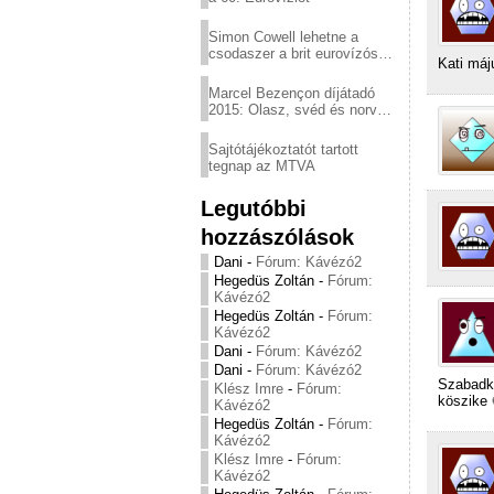
Simon Cowell lehetne a
csodaszer a brit eurovízós
Kati máj
kudarcok ellen
Marcel Bezençon díjátadó
2015: Olasz, svéd és norvég
győzelem
Sajtótájékoztatót tartott
tegnap az MTVA
Legutóbbi
hozzászólások
Dani
-
Fórum: Kávézó2
Hegedüs Zoltán
-
Fórum:
Kávézó2
Hegedüs Zoltán
-
Fórum:
Kávézó2
Dani
-
Fórum: Kávézó2
Dani
-
Fórum: Kávézó2
Szabadká
Klész Imre
-
Fórum:
köszike 
Kávézó2
Hegedüs Zoltán
-
Fórum:
Kávézó2
Klész Imre
-
Fórum:
Kávézó2