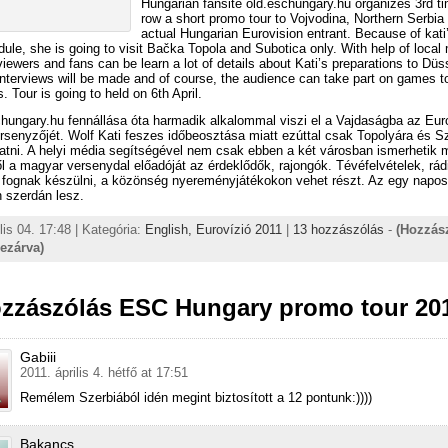
Hungarian fansite old.eschungary.hu organizes 3rd ti
row a short promo tour to Vojvodina, Northern Serbia 
actual Hungarian Eurovision entrant. Because of kati
edule, she is going to visit Bačka Topola and Subotica only. With help of local
 viewers and fans can be learn a lot of details about Kati’s preparations to Düs
interviews will be made and of course, the audience can take part on games t
. Tour is going to held on 6th April.
hungary.hu fennállása óta harmadik alkalommal viszi el a Vajdaságba az Eur
senyzőjét. Wolf Kati feszes időbeosztása miatt ezúttal csak Topolyára és 
gatni. A helyi média segítségével nem csak ebben a két városban ismerhetik
l a magyar versenydal előadóját az érdeklődők, rajongók. Tévéfelvételek, rád
k fognak készülni, a közönség nyereményjátékokon vehet részt. Az egy napos
án szerdán lesz.
lis 04. 17:48 | Kategória:
English,
Eurovízió 2011
|
13 hozzászólás
-
(Hozzás
lezárva)
ozzászólás ESC Hungary promo tour 20
Gabiii
2011. április 4. hétfő at 17:51
Remélem Szerbiából idén megint biztosított a 12 pontunk:))))
Bakancs