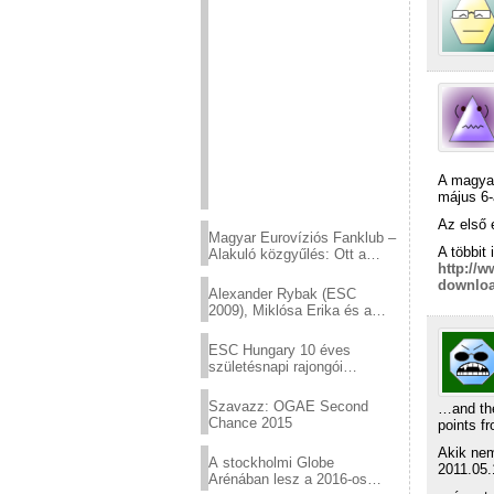
A magyar
május 6-
Az első 
Magyar Eurovíziós Fanklub –
A többit 
Alakuló közgyűlés: Ott a
http://w
helyed!
downloa
Alexander Rybak (ESC
2009), Miklósa Erika és a
Virtuózok tehetségkutató
sztárjai a Margitszigeten
ESC Hungary 10 éves
születésnapi rajongói
találkozó
Szavazz: OGAE Second
…and the
Chance 2015
points 
Akik nem
A stockholmi Globe
2011.05.
Arénában lesz a 2016-os