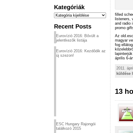
Kategóriák
Kategóriák
filled sch
listeners,
and radio 
Recent Posts
promo gifts
Eurovízió 2016: Bővült a
Az old.esc
jelentkezők listája
magyar ver
fog elláto
közelebbrő
Eurovízió 2016: Kezdődik az
lapinterjú
új szezon!
április 6-
2011. ápri
küldése 
13 h
ESC Hungary Rajongói
találkozó 2015