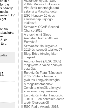
Alexander Rybak (ESC
me in a
2009), Miklósa Erika és a
for the
Virtuózok tehetségkutató
’s heavily
sztárjai a Margitszigeten
 media,
seldorf. TV
ESC Hungary 10 éves
o get
születésnapi rajongói
találkozó
Szavazz: OGAE Second
ovízió
Chance 2015
Szabadkára
A stockholmi Globe
 meg
Arénában lesz a 2016-os
ió- és
Eurovízió
 túra
Szavazás: Hol legyen a
2015-ös rajongói találkozó?
Blog: Bécs tényleg kitett
zólás
magáért
Antonio José (JESC 2005)
megnyerte a Voice spanyol
verzióját
Eurovíziós Fiatal Táncosok
11
2015: Viktoria Nowak a
győztes Lengyelországból
A megállíthatatlanok:
Conchita ellenállt a lengyel
konzervatív nyomásnak
Eurovíziós Fiatal Táncosok:
Június 19-én pénteken döntő
a sör fővárosából!
ESC Radio Awards 2015: