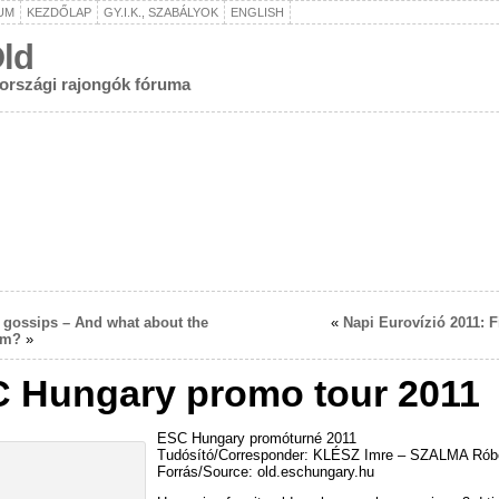
UM
KEZDŐLAP
GY.I.K., SZABÁLYOK
ENGLISH
ld
rországi rajongók fóruma
gossips – And what about the
«
Napi Eurovízió 2011: 
am?
»
 Hungary promo tour 2011
ESC Hungary promóturné 2011
Tudósító/Corresponder: KLÉSZ Imre – SZALMA Rób
Forrás/Source: old.eschungary.hu