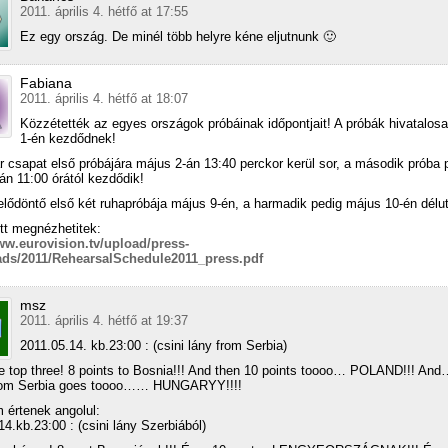
2011. április 4. hétfő at 17:55
Ez egy ország. De minél több helyre kéne eljutnunk 🙂
Fabiana
2011. április 4. hétfő at 18:07
Közzétették az egyes országok próbáinak időpontjait! A próbák hivatalos
1-én kezdődnek!
 csapat első próbájára május 2-án 13:40 perckor kerül sor, a második próba 
án 11:00 órától kezdődik!
elődöntő első két ruhapróbája május 9-én, a harmadik pedig május 10-én délut
itt megnézhetitek:
ww.eurovision.tv/upload/press-
ds/2011/RehearsalSchedule2011_press.pdf
msz
2011. április 4. hétfő at 19:37
2011.05.14. kb.23:00 : (csini lány from Serbia)
 top three! 8 points to Bosnia!!! And then 10 points toooo… POLAND!!! And
from Serbia goes toooo…… HUNGARYY!!!!
 értenek angolul:
14.kb.23:00 : (csini lány Szerbiából)