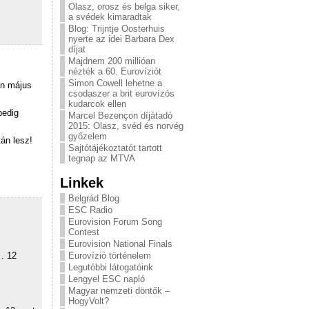
Olasz, orosz és belga siker,
a svédek kimaradtak
Blog: Trijntje Oosterhuis
nyerte az idei Barbara Dex
díjat
Majdnem 200 millióan
nézték a 60. Eurovíziót
Simon Cowell lehetne a
an május
csodaszer a brit eurovízós
kudarcok ellen
pedig
Marcel Bezençon díjátadó
2015: Olasz, svéd és norvég
győzelem
án lesz!
Sajtótájékoztatót tartott
tegnap az MTVA
Linkek
Belgrád Blog
ESC Radio
Eurovision Forum Song
Contest
Eurovision National Finals
Eurovízió történelem
… 12
Legutóbbi látogatóink
Lengyel ESC napló
Magyar nemzeti döntők –
HogyVolt?