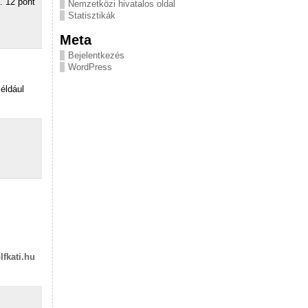
 12 pont
Nemzetközi hivatalos oldal
Statisztikák
Meta
Bejelentkezés
WordPress
éldául
lfkati.hu