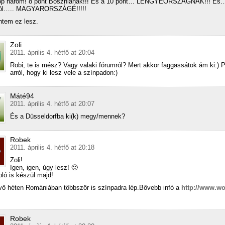
op három! 8 pont Boszniának!!! És a 10 pont… LENGYEORSZÁGNAK!!! És…
tól….. MAGYARORSZÁGÉ!!!!!
ntem ez lesz.
Zoli
2011. április 4. hétfő at 20:04
Robi, te is mész? Vagy valaki fórumról? Mert akkor faggassátok ám ki:) P
arról, hogy ki lesz vele a színpadon:)
Máté94
2011. április 4. hétfő at 20:07
És a Düsseldorfba ki(k) megy/mennek?
Robek
2011. április 4. hétfő at 20:18
Zoli!
Igen, igen, úgy lesz! 🙂
ó is készül majd!
övő héten Romániában többször is színpadra lép.Bővebb infó a
http://www.wo
Robek