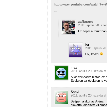
http://www.youtube.com/watch?v=
…
zaffarano
2011. április 20. sze
Off topik a fórumba
fer
2011. április 20
Ok, koszi
msz
2011. április 20. szerda at
A kisszínpadra biztos az
Ezekben az években is vo
Sanyi
2011. április 20. szerda at
Szépen alakul az Aréna….
plakáttal díszített villam