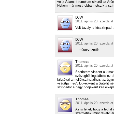
volt).Valamint remélem sikerül az Aré
Nekem már most jobban tetszik a szí
DJW
2011. április 20. szerda at
Volt tavaly is kisszínpad,
DJW
2011. április 20. szerda at
…műsorvezetők.
Thomas
2011. április 20. szerda at
Szerintem viszont a kisszí
szövegből legalábbis ez de
kifutóval a mellékszínpadhoz, az úgyne
világítja meg”. Egyébként a Satellit né
színpadot a nagy hodjaként kell elképz
Thomas
2011. április 20. szerda at
Az is lehet, hogy a ledfal
szétnyitják, mint tavaly, a