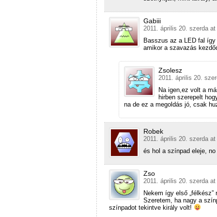
Gabiii
2011. április 20. szerda at
Basszus az a LED fal így
amikor a szavazás kezdődi
Zsolesz
2011. április 20. sze
Na igen,ez volt a m
hirben szerepelt ho
na de ez a megoldás jó, csak hu
Robek
2011. április 20. szerda at
és hol a színpad eleje,
Zso
2011. április 20. szerda at
Nekem így első „félkész” 
Szeretem, ha nagy a szín
színpadot tekintve király volt!