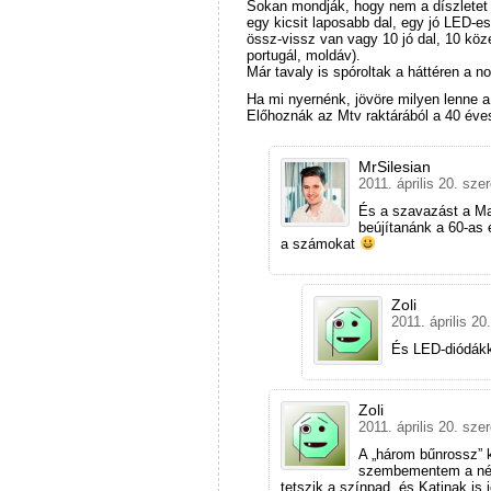
Sokan mondják, hogy nem a díszletet k
egy kicsit laposabb dal, egy jó LED-es 
össz-vissz van vagy 10 jó dal, 10 köz
portugál, moldáv).
Már tavaly is spóroltak a háttéren a
Ha mi nyernénk, jövöre milyen lenne a
Előhoznák az Mtv raktárából a 40 éves
MrSilesian
2011. április 20. sze
És a szavazást a Mat
beújítanánk a 60-as
a számokat
Zoli
2011. április 20
És LED-diódákk
Zoli
2011. április 20. sze
A „három bűnrossz” k
szembementem a nép
tetszik a színpad, és Katinak is 