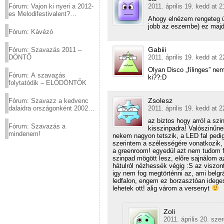
2011. április 19. kedd at 2
Fórum: Vajon ki nyeri a 2012-
es Melodifestivalent?
Ahogy elnézem rengeteg ú
(2012.03.10. 12:00-ig)
jobb az eszembe) ez majd 
Fórum: Kávézó
Gabiii
Fórum: Szavazás 2011 –
2011. április 19. kedd at 2
DÖNTŐ
Olyan Disco „fílinges” ne
Fórum: A szavazás
ki??:D
folytatódik – ELŐDÖNTŐK
Zsolesz
Fórum: Szavazz a kedvenc
2011. április 19. kedd at 2
dalaidra országonként 2002
és 2011 között!
az biztos hogy arról a sz
Fórum: Szavazás a
kisszinpadra! Valószinűnek
mindenem!
nekem nagyon tetszik, a LED fal pedi
szerintem a szélességére vonatkozik, s
a greenroom! egyedül azt nem tudom f
szinpad mögött lesz, előre sajnálom a
hátulról nézhessék végig :S az viszont 
igy nem fog megtörténni az, ami belgr
ledfalon, engem ez borzasztóan ideges
lehetek ott! alig várom a versenyt
Zoli
2011. április 20. sze