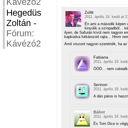
Kávézó2
Hegedüs
Zolitt
2011. április 19. kedd at 2
Zoltán
-
Én ami a második képen v
kinyúlik a színpadból… ké
Fórum:
ilyen, de Safurán kívül nem nagyon e
kapkodva futkározott rajta… Hmm n
Kávézó2
Amit viszont nagyon szeretnék, ha a
Fabiana
2011. április 19. ked
ÖÖÖ… nem catwalk-na
Serinon
2011. április 19. ked
A dán páros is haszn
Bálint
2011. április 19. ked
És Tom Dice is végig