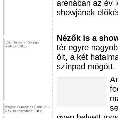
arénában az év 
showjának előkés
Nézők is a sho
ESC Hungary Rajongói
tér egyre nagyob
találkozó 2015
ölt, a két hatalm
színpad mögött.
Ar
fo
m
se
Magyar Eurovíziós Fanklub –
Alakuló közgyűlés: Ott a
gyep helyett mo
helyed!