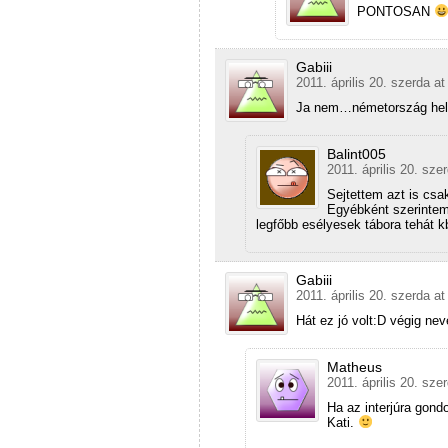
PONTOSAN
Gabiii
2011. április 20. szerda at
Ja nem…németország hely
Balint005
2011. április 20. sze
Sejtettem azt is cs
Egyébként szerintem
legfőbb esélyesek tábora tehát k
Gabiii
2011. április 20. szerda at
Hát ez jó volt:D végig nev
Matheus
2011. április 20. sze
Ha az interjúra gond
Kati.