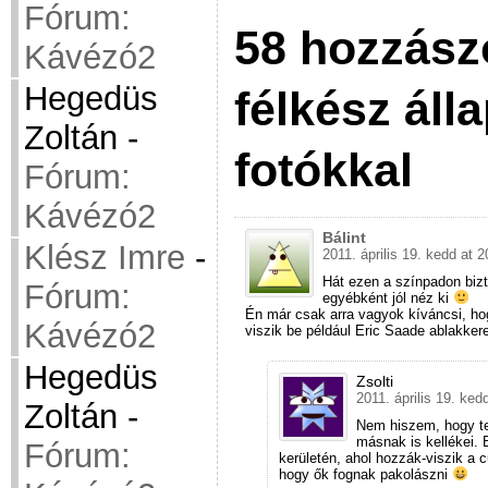
Fórum:
58 hozzász
Kávézó2
Hegedüs
félkész áll
Zoltán
-
fotókkal
Fórum:
Kávézó2
Bálint
Klész Imre
-
2011. április 19. kedd at 2
Hát ezen a színpadon bizt
Fórum:
egyébként jól néz ki
Én már csak arra vagyok kíváncsi, ho
Kávézó2
viszik be például Eric Saade ablakker
Hegedüs
Zsolti
2011. április 19. ked
Zoltán
-
Nem hiszem, hogy te
másnak is kellékei. 
Fórum:
kerületén, ahol hozzák-viszik a 
hogy ők fognak pakolászni