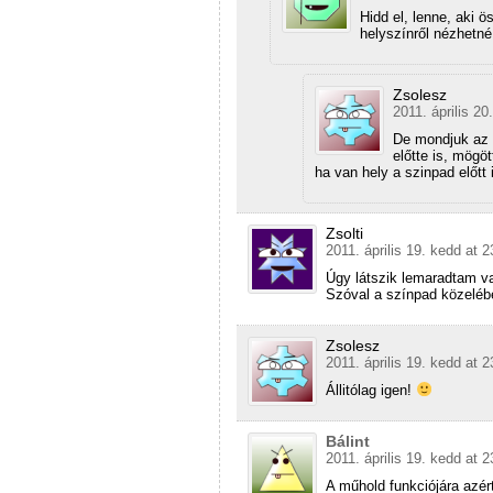
Hidd el, lenne, aki ö
helyszínről nézhetn
Zsolesz
2011. április 20
De mondjuk az e
előtte is, mögöt
ha van hely a szinpad előt
Zsolti
2011. április 19. kedd at 2
Úgy látszik lemaradtam va
Szóval a színpad közelébe
Zsolesz
2011. április 19. kedd at 2
Állitólag igen!
Bálint
2011. április 19. kedd at 2
A műhold funkciójára azé