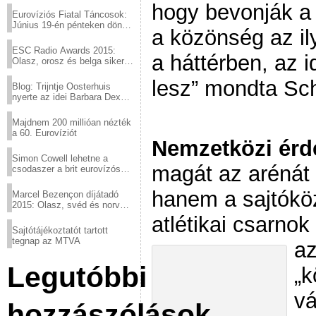
hogy bevonják a 
Eurovíziós Fiatal Táncosok:
Június 19-én pénteken döntő
a közönség az il
a sör fővárosából!
ESC Radio Awards 2015:
a háttérben, az 
Olasz, orosz és belga siker,
a svédek kimaradtak
lesz” mondta Sch
Blog: Trijntje Oosterhuis
nyerte az idei Barbara Dex
díjat
Majdnem 200 millióan nézték
a 60. Eurovíziót
Nemzetközi érd
Simon Cowell lehetne a
magát az arénát 
csodaszer a brit eurovízós
kudarcok ellen
hanem a sajtókö
Marcel Bezençon díjátadó
2015: Olasz, svéd és norvég
győzelem
atlétikai csarnok
Sajtótájékoztatót tartott
tegnap az MTVA
az
Legutóbbi
„k
vá
hozzászólások