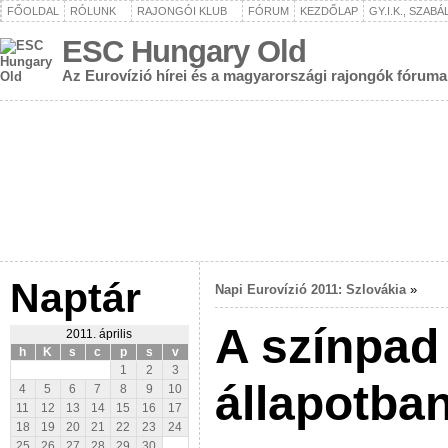
FŐOLDAL
RÓLUNK
RAJONGÓI KLUB
FÓRUM
KEZDŐLAP
GY.I.K., SZAB
ESC Hungary Old
Az Eurovízió hírei és a magyarországi rajongók fóruma
Naptár
Napi Eurovízió 2011: Szlovákia
»
A színpad
2011. április
h
K
s
c
p
s
v
1
2
3
állapotban
4
5
6
7
8
9
10
11
12
13
14
15
16
17
18
19
20
21
22
23
24
25
26
27
28
29
30