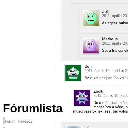
Zoli
2011. április 20
Az egész műsor
Matheus
2011. április 20
Sőt a francia e
Ben
2011. április 19. kedd at 2
Az a kis szinpad fog vals
Zsolti
2011. április 19. ked
De a műholdat miért
Fórumlista
magasítva a vége, p
műsorvezetőknek lesz, bár való
Fórum: Kávézó2
cic