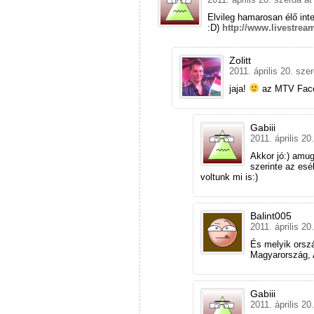
Elvileg hamarosan élő int
:D)
http://www.livestre
Zolitt
2011. április 20. sze
jaja!
az MTV Faceb
Gabiii
2011. április 20
Akkor jó:) amug
szerinte az esé
voltunk mi is:)
Balint005
2011. április 20
És melyik orsz
Magyarország, 
Gabiii
2011. április 20