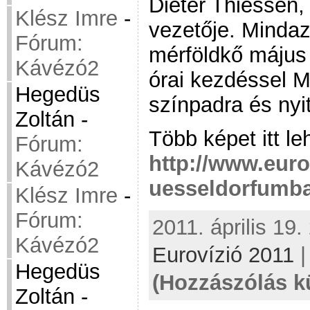
Dieter Thiessen
Klész Imre
-
vezetője. Mindaz
Fórum:
mérföldkő május 1
Kávézó2
órai kezdéssel M
Hegedüs
színpadra és nyi
Zoltán
-
Több képet itt leh
Fórum:
http://www.eur
Kávézó2
uesseldorfumb
Klész Imre
-
Fórum:
2011. április 19.
Kávézó2
Eurovízió 2011
Hegedüs
(Hozzászólás k
Zoltán
-