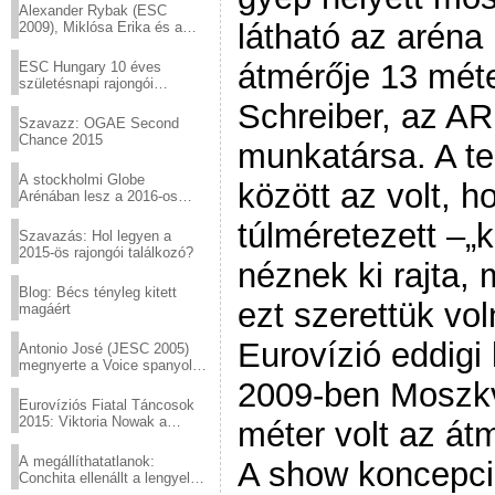
Alexander Rybak (ESC
látható az aréna
2009), Miklósa Erika és a
Virtuózok tehetségkutató
sztárjai a Margitszigeten
átmérője 13 mét
ESC Hungary 10 éves
születésnapi rajongói
találkozó
Schreiber, az AR
Szavazz: OGAE Second
Chance 2015
munkatársa. A te
A stockholmi Globe
között az volt, 
Arénában lesz a 2016-os
Eurovízió
túlméretezett –„
Szavazás: Hol legyen a
2015-ös rajongói találkozó?
néznek ki rajta, 
Blog: Bécs tényleg kitett
ezt szerettük vo
magáért
Eurovízió eddigi
Antonio José (JESC 2005)
megnyerte a Voice spanyol
verzióját
2009-ben Moszkv
Eurovíziós Fiatal Táncosok
2015: Viktoria Nowak a
méter volt az át
győztes Lengyelországból
A megállíthatatlanok:
A show koncepci
Conchita ellenállt a lengyel
konzervatív nyomásnak