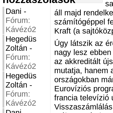
sa
Dani
-
áll majd rendelk
Fórum:
számítógéppel fel
Kávézó2
Kraft (a sajtóköz
Hegedüs
Úgy látszik az é
Zoltán
-
nagy lesz ebben
Fórum:
az akkreditált ú
Kávézó2
mutatja, hanem 
Hegedüs
országokban már 
Zoltán
-
Eurovíziós progr
Fórum:
francia televízió
Kávézó2
Visszaszámlálás
Dani
-