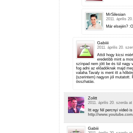
MrSilesian
2011. április 20
Már elsején? 
Gabiiii
2011. április 20. sze
Attól hogy kicsi mié
eredetibb mint a mos
színpad nem jött be és túl nagy
fog adni az előadóknak majd meg
valaha.Tavaly is ment itt a hőbö
(szerintem) nagyon jól mutatott. P
összhatás.
Zolitt
2011. április 20. szerda at
Itt egy fél percnyi videó i
http://www.youtube.co
Gabiii
2011. április 20. szerda at