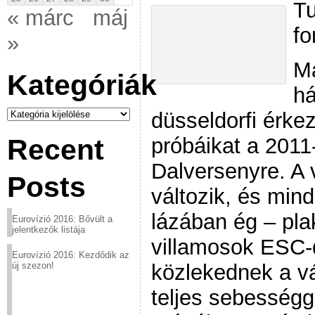
Tu
« márc
máj
fo
»
Má
Kategóriák
há
Kategóriák
düsseldorfi érk
próbáikat a 2011
Recent
Dalversenyre. A 
Posts
változik, és mi
lázában ég – pla
Eurovízió 2016: Bővült a
jelentkezők listája
villamosok ESC-
Eurovízió 2016: Kezdődik az
közlekednek a v
új szezon!
teljes sebességg