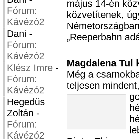
május 14-én közv
Fórum:
közvetítenek, úg
Kávézó2
Németországban 
Dani
-
„Reeperbahn adá
Fórum:
Kávézó2
Magdalena Tul 
Klész Imre
-
Még a csarnokban
Fórum:
teljesen mindent
Kávézó2
go
Hegedüs
hé
Zoltán
-
hé
Fórum:
le
Kávézó2