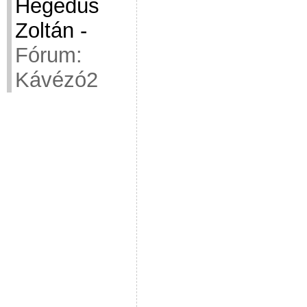
Hegedüs
Zoltán
-
Fórum:
Kávézó2