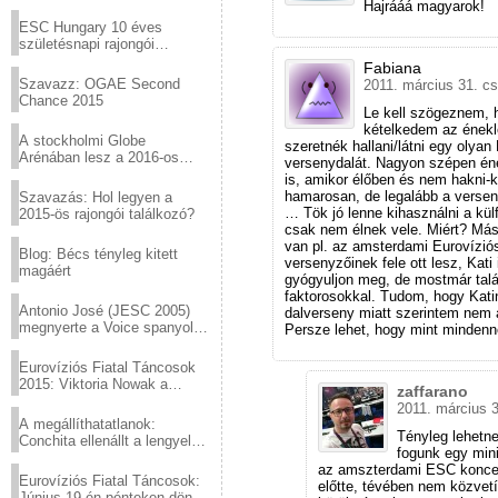
Virtuózok tehetségkutató
Hajrááá magyarok!
sztárjai a Margitszigeten
ESC Hungary 10 éves
születésnapi rajongói
találkozó
Fabiana
Szavazz: OGAE Second
2011. március 31. cs
Chance 2015
Le kell szögeznem, 
kételkedem az énekl
A stockholmi Globe
szeretnék hallani/látni egy olya
Arénában lesz a 2016-os
versenydalát. Nagyon szépen éne
Eurovízió
is, amikor élőben és nem hakni-
hamarosan, de legalább a verseny
Szavazás: Hol legyen a
… Tök jó lenne kihasználni a külf
2015-ös rajongói találkozó?
csak nem élnek vele. Miért? Más 
van pl. az amsterdami Eurovíziós
Blog: Bécs tényleg kitett
versenyzőinek fele ott lesz, Ka
magáért
gyógyuljon meg, de mostmár talá
faktorosokkal. Tudom, hogy Katin
Antonio José (JESC 2005)
dalverseny miatt szerintem nem ár
megnyerte a Voice spanyol
Persze lehet, hogy mint mindenne
verzióját
Eurovíziós Fiatal Táncosok
2015: Viktoria Nowak a
zaffarano
győztes Lengyelországból
2011. március 3
A megállíthatatlanok:
Tényleg lehetne
Conchita ellenállt a lengyel
fogunk egy mini
konzervatív nyomásnak
az amszterdami ESC koncert
Eurovíziós Fiatal Táncosok:
előtte, tévében nem közvetí
Június 19-én pénteken döntő