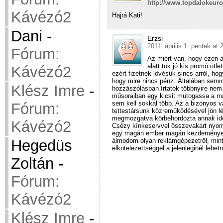
http://www.topdalokeurov
Kávézó2
Hajrá Kati!
Dani
-
Erzsi
2011. április 1. péntek at 
Fórum:
Az miért van, hogy ezen 
alatt tök jó kis promó öt
Kávézó2
ezért fizetnek lövésük sincs arról, ho
hogy mire nincs pénz. Általában semmir
Klész Imre
-
hozzászólásban írtatok többnyire ne
műsoraiban egy kicsit mutogassa a ma
sem kell sokkal több. Az a bizonyos v
Fórum:
tettestársunk közreműködésével jön lét
megmozgatva körbehordozta annak idej
Kávézó2
Csézy kínkeservvel összevakart nyomo
egy magán ember magán kezdeményezé
álmodom olyan reklámgépezetről, mint 
Hegedüs
elkötelezettséggel a jelenleginél lehetn
Zoltán
-
Fórum:
Kávézó2
Klész Imre
-