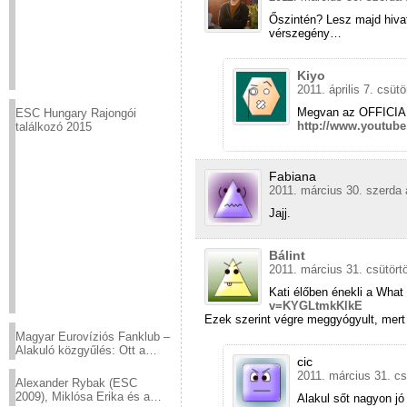
Őszintén? Lesz majd hivat
vérszegény…
Kiyo
2011. április 7. csüt
Megvan az OFFICIAL
ESC Hungary Rajongói
http://www.youtub
találkozó 2015
Fabiana
2011. március 30. szerda 
Jajj.
Bálint
2011. március 31. csütört
Kati élőben énekli a Wha
v=KYGLtmkKlkE
Ezek szerint végre meggyógyult, mert 
Magyar Eurovíziós Fanklub –
Alakuló közgyűlés: Ott a
cic
helyed!
2011. március 31. cs
Alexander Rybak (ESC
2009), Miklósa Erika és a
Alakul sőt nagyon jó 