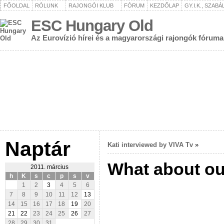
FŐOLDAL
RÓLUNK
RAJONGÓI KLUB
FÓRUM
KEZDŐLAP
GY.I.K., SZAB
ESC Hungary Old
Az Eurovízió hírei és a magyarországi rajongók fóruma
Naptár
Kati interviewed by VIVA Tv
»
What about ou
2011. március
h
K
s
c
p
s
v
1
2
3
4
5
6
7
8
9
10
11
12
13
14
15
16
17
18
19
20
21
22
23
24
25
26
27
28
29
30
31