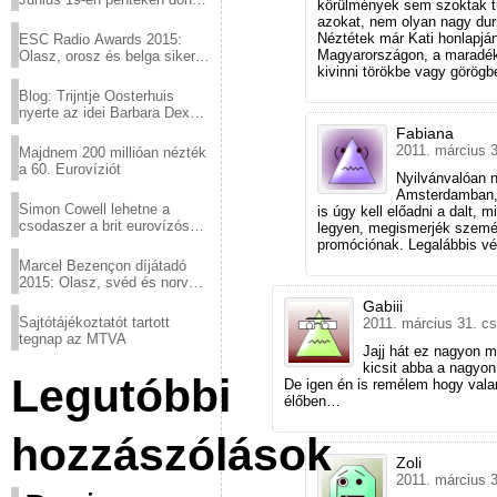
körülmények sem szoktak túl
a sör fővárosából!
azokat, nem olyan nagy du
Néztétek már Kati honlapjá
ESC Radio Awards 2015:
Magyarországon, a maradék 
Olasz, orosz és belga siker,
kivinni törökbe vagy görög
a svédek kimaradtak
Blog: Trijntje Oosterhuis
nyerte az idei Barbara Dex
díjat
Fabiana
2011. március 3
Majdnem 200 millióan nézték
a 60. Eurovíziót
Nyilvánvalóan n
Amsterdamban, 
Simon Cowell lehetne a
is úgy kell előadni a dalt, 
csodaszer a brit eurovízós
legyen, megismerjék szemé
kudarcok ellen
promóciónak. Legalábbis v
Marcel Bezençon díjátadó
2015: Olasz, svéd és norvég
győzelem
Gabiii
Sajtótájékoztatót tartott
2011. március 31. cs
tegnap az MTVA
Jajj hát ez nagyon 
kicsit abba a nagyon
Legutóbbi
De igen én is remélem hogy valam
élőben…
hozzászólások
Zoli
2011. március 3