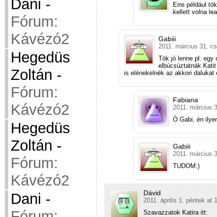
Dani
-
Erre például tö
kellett volna le
Fórum:
Kávézó2
Gabiii
2011. március 31. cs
Hegedüs
Tök jó lenne pl. egy
elbúcsúztatnák Kati
Zoltán
-
is elénekelnék az akkori dalukat 
Fórum:
Fabiana
Kávézó2
2011. március 3
Ó Gabi, én ily
Hegedüs
Zoltán
-
Gabiii
2011. március 3
Fórum:
TUDOM:)
Kávézó2
Dávid
Dani
-
2011. április 1. péntek at 
Fórum:
Szavazzatok Katira itt: