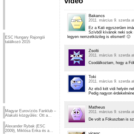
videó
Bakancs
2011. március 9. szerda a
Ez a Kati egyszerűen imá
Szívből kívánok neki sok s
legyen nemzetközileg is elismert! 🙂
ESC Hungary Rajongói
találkozó 2015
Zsolti
2011. március 9. szerda a
Csodálkoztam, hogy a Fók
Toki
2011. március 9. szerda a
Az első két vidi helyén n
Pedig nagyon érdekelnéne
Matheus
Magyar Eurovíziós Fanklub –
2011. március 9. szerda a
Alakuló közgyűlés: Ott a
De volt a Fókuszban is szó
helyed!
Alexander Rybak (ESC
2009), Miklósa Erika és a
vicesc