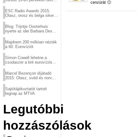
cenzúrát 🙁
a sör fővárosából!
ESC Radio Awards 2015:
Olasz, orosz és belga siker,
a svédek kimaradtak
Blog: Trijntje Oosterhuis
nyerte az idei Barbara Dex
díjat
Majdnem 200 millióan nézték
a 60. Eurovíziót
Simon Cowell lehetne a
csodaszer a brit eurovízós
kudarcok ellen
Marcel Bezençon díjátadó
2015: Olasz, svéd és norvég
győzelem
Sajtótájékoztatót tartott
tegnap az MTVA
Legutóbbi
hozzászólások