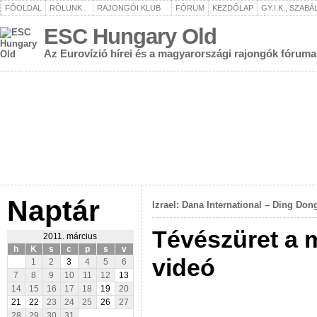
FŐOLDAL
RÓLUNK
RAJONGÓI KLUB
FÓRUM
KEZDŐLAP
GY.I.K., SZAB
ESC Hungary Old
Az Eurovízió hírei és a magyarországi rajongók fóruma
Naptár
Izrael: Dana International – Ding Don
Tévészüret a 
2011. március
h
K
s
c
p
s
v
videó
1
2
3
4
5
6
7
8
9
10
11
12
13
14
15
16
17
18
19
20
21
22
23
24
25
26
27
28
29
30
31