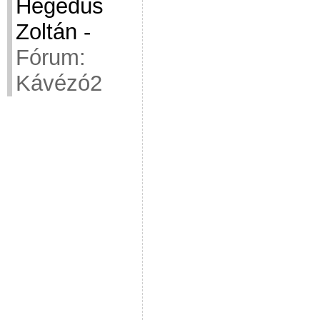
Hegedüs
Zoltán
-
Fórum:
Kávézó2