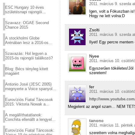
Virtuózok tehetségkutató
2011. március 9. szerda a
sztárjai a Margitszigeten
ESC Hungary 10 éves
Igen, volt a Fókuszban is
születésnapi rajongói
Hogy ne lett volna:D
találkozó
Szavazz: OGAE Second
Chance 2015
Zsolti
2011. március 9. szerda a
A stockholmi Globe
Ilyet! Egy percre mentem 
Arénában lesz a 2016-os
Eurovízió
Szavazás: Hol legyen a
Nyee
2015-ös rajongói találkozó?
2011. március 10. csütört
Egyszerűen tökéletes!Jól 
Blog: Bécs tényleg kitett
szeretem!
magáért
Antonio José (JESC 2005)
fer
megnyerte a Voice spanyol
2011. március 10. csütört
verzióját
http://www.youtube.co
Eurovíziós Fiatal Táncosok
2015: Viktoria Nowak a
Megjelent az angol szam… NEM TETS
győztes Lengyelországból
A megállíthatatlanok:
Conchita ellenállt a lengyel
tanonc
konzervatív nyomásnak
2011. március 11. péntek 
Eurovíziós Fiatal Táncosok:
szerettem volna meghallgat
Június 19-én pénteken döntő