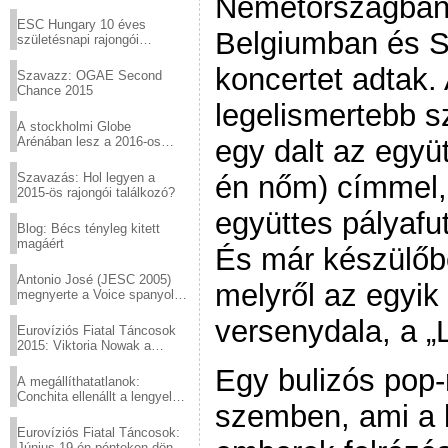
Németországban,
Virtuózok tehetségkutató
sztárjai a Margitszigeten
ESC Hungary 10 éves
Belgiumban és S
születésnapi rajongói
találkozó
koncertet adtak.
Szavazz: OGAE Second
Chance 2015
legelismertebb s
A stockholmi Globe
Arénában lesz a 2016-os
egy dalt az együ
Eurovízió
Szavazás: Hol legyen a
én nőm) címmel, 
2015-ös rajongói találkozó?
együttes pályafu
Blog: Bécs tényleg kitett
magáért
És már készülőb
Antonio José (JESC 2005)
melyről az egyik 
megnyerte a Voice spanyol
verzióját
versenydala, a „L
Eurovíziós Fiatal Táncosok
2015: Viktoria Nowak a
győztes Lengyelországból
Egy bulizós pop-r
A megállíthatatlanok:
Conchita ellenállt a lengyel
szemben, ami a 
konzervatív nyomásnak
Eurovíziós Fiatal Táncosok:
Június 19-én pénteken döntő