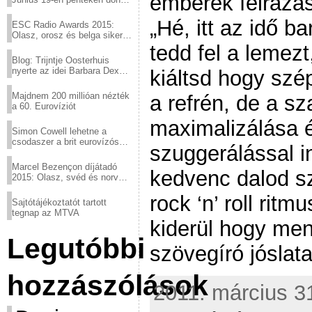
emberek felrázás
a sör fővárosából!
„Hé, itt az idő b
ESC Radio Awards 2015:
Olasz, orosz és belga siker,
a svédek kimaradtak
tedd fel a lemez
Blog: Trijntje Oosterhuis
nyerte az idei Barbara Dex
kiáltsd hogy szép
díjat
Majdnem 200 millióan nézték
a refrén, de a s
a 60. Eurovíziót
maximalizálása 
Simon Cowell lehetne a
csodaszer a brit eurovízós
szuggerálással i
kudarcok ellen
Marcel Bezençon díjátadó
kedvenc dalod sz
2015: Olasz, svéd és norvég
győzelem
rock ‘n’ roll rit
Sajtótájékoztatót tartott
tegnap az MTVA
kiderül hogy men
Legutóbbi
szövegíró jóslata
hozzászólások
2011. március 31