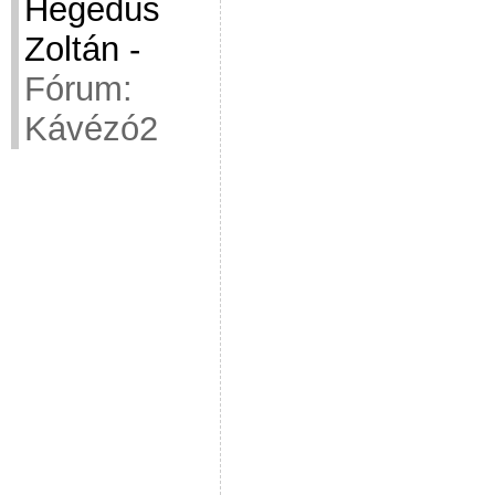
Hegedüs
Zoltán
-
Fórum:
Kávézó2