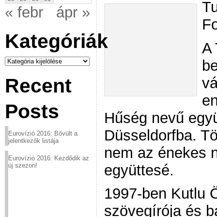
Tu
« febr
ápr »
Fo
Kategóriák
A 
Kategóriák
be
vá
Recent
e
Posts
Hűség nevű együt
Düsseldorfba. T
Eurovízió 2016: Bővült a
jelentkezők listája
nem az énekes 
Eurovízió 2016: Kezdődik az
együttesé.
új szezon!
1997-ben Kutlu 
szövegírója és b