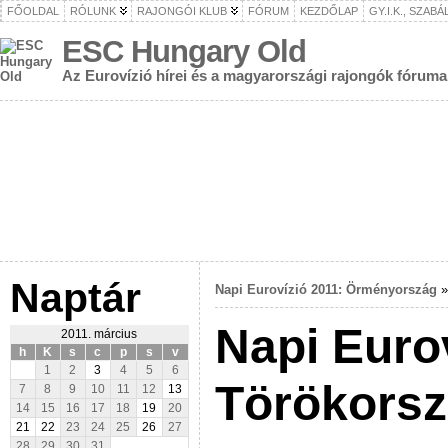
FŐOLDAL
RÓLUNK
RAJONGÓI KLUB
FÓRUM
KEZDŐLAP
GY.I.K., SZAB
ESC Hungary Old
Az Eurovízió hírei és a magyarországi rajongók fóruma
Naptár
Napi Eurovízió 2011: Örményország
Napi Eurov
2011. március
h
K
s
c
p
s
v
1
2
3
4
5
6
Törökors
7
8
9
10
11
12
13
14
15
16
17
18
19
20
21
22
23
24
25
26
27
28
29
30
31