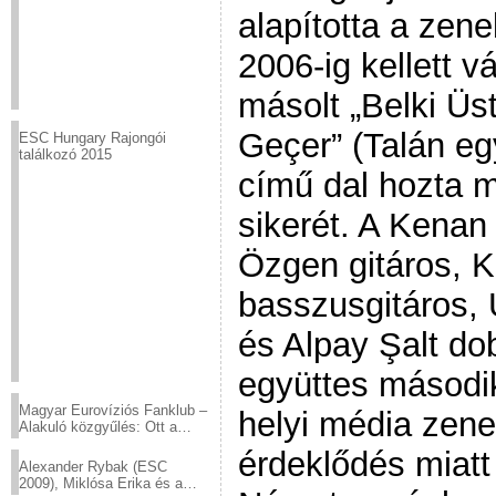
alapította a zen
2006-ig kellett v
másolt „Belki Ü
Geçer” (Talán eg
ESC Hungary Rajongói
találkozó 2015
című dal hozta m
sikerét. A Kenan
Özgen gitáros, 
basszusgitáros, 
és Alpay Şalt dob
együttes második
Magyar Eurovíziós Fanklub –
helyi média zenei
Alakuló közgyűlés: Ott a
helyed!
érdeklődés miatt
Alexander Rybak (ESC
2009), Miklósa Erika és a