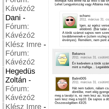
Mondjuk fura lenne ha az első 5 dal t
Lehet Lengyelország vagy Albánia még
Kávézó2
Dani
-
schanc
2011. március 31. cs
Fórum:
Igen, az egész vers
elődöntő. (Bár talán 
A török számot sajnos nem szere
Kávézó2
továbbmennek-e (sztem vszleg i
érvényes). Remélem, nem pont a 
Klész Imre
-
Fórum:
Bakancs
2011. március 31. csütört
Kávézó2
Én kedvelem a török számo
mint a maNga… Legalábbi
Hegedüs
Zoltán
-
Balint005
2011. március 31. csütört
Fórum:
Hát nem tudom, nálam csa
döntőbe, mert elég gyenge 
Kávézó2
meg a tavalyi is, ez nem lesz az, ki
sem lesz meg a top10. De sajnos a d
Összességében 43/25
Klész Imre
-