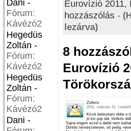
Dani
-
Eurovízió 2011,
Fórum:
hozzászólás
-
(
Kávézó2
lezárva)
Hegedüs
Zoltán
-
8 hozzászó
Fórum:
Eurovízió 2
Kávézó2
Hegedüs
Törökorsz
Zoltán
-
Fórum:
Zolecs
Kávézó2
2011. március 31. csütört
Kicsit beleuntam ebbe a tö
Dani
-
jó kis pop dal, törökös da
Sajna engem ezzel a dallal nem tudnak 
Döntős természetesen, ott pedig -rem
Fórum: