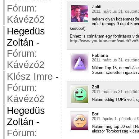
Fórum:
Zolitt
2011. március 31. csütört
Kávézó2
nekem olyan középmezőny!
erős! (amúgy 9 óra 4-5 per
Hegedüs
később!)
Ehhez is csináltam egy fordításos vide
Zoltán
-
http://www.youtube.com/watch?v=
Fórum:
Fabiana
2011. március 31. csütört
Kávézó2
Nálam Top 15, de próbálko
Sosem szerettem igazán a 
Klész Imre
-
Fórum:
Zoli
2011. március 31. csütört
Kávézó2
Nálam eddig TOP5 volt, 
Hegedüs
Boti
2011. április 1. péntek at 
Zoltán
-
Nalam meg top 30 sem.Na
Fórum:
eloszor Torokorszag kicsu