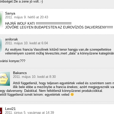
önbséget.De a zene jó volt.:-)
Sanya
2011. május 9. hétfő at 20:43
HAJRÁ WOLF KATI !!!!!!!!!!!!!!!!!!!!!!!!!!!!!!!!!!!
JÖVŐRE LEGYEN BUDAPESTEN AZ EUROVÍZIÓS DALVERSENY!!!!!!
anilorak
2011. május 10. kedd at 6:04
Az esélyes francia Vassilinek kitűnő tenor hangja van,de szerepeltetése
véleményem szerint műfaj tévesztés,mert „dala” a könnyűzene kategóriát
várisi konyec???
Bakancs
2011. május 10. kedd at 8:30
Attól függetlenül, hogy teljesen egyetértek veled és szerintem sem
illik bele ebbe a mezőnybe a francia énekes; azért megjegyeznék va
egy dalverseny. Dalokkal. Nem feltétlenül könnyűzenei produkciókkal.
ettől függetlenül ismét leírom: egyetértek veled
Levi21
2011. június 5. vasárnap at 14:39