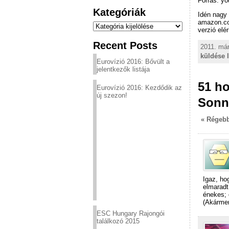
Forrás: y
Kategóriák
Idén nagy 
amazon.com
Kategóriák
verzió elé
Recent Posts
2011. már
küldése 
Eurovízió 2016: Bővült a
jelentkezők listája
51 ho
Eurovízió 2016: Kezdődik az
új szezon!
Sonn
« Régebb
Igaz, ho
elmaradt
énekes; 
(Akármen
ESC Hungary Rajongói
találkozó 2015