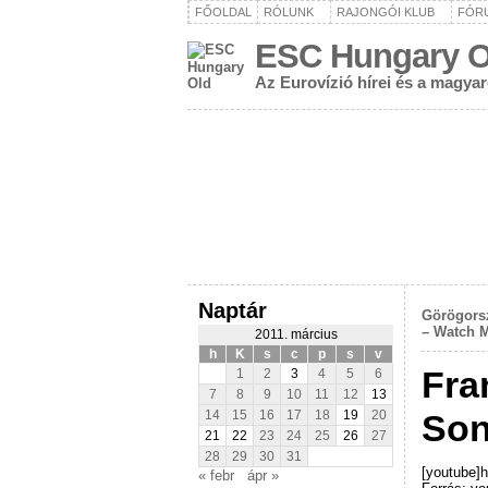
FŐOLDAL
RÓLUNK
RAJONGÓI KLUB
FÓR
ESC Hungary O
Az Eurovízió hírei és a magya
Naptár
Görögorsz
– Watch 
2011. március
h
K
s
c
p
s
v
Fra
1
2
3
4
5
6
7
8
9
10
11
12
13
Son
14
15
16
17
18
19
20
21
22
23
24
25
26
27
28
29
30
31
[youtube]
« febr
ápr »