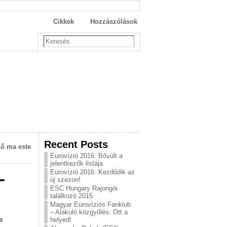
Cikkek
Hozzászólások
Recent Posts
ző ma este
Eurovízió 2016: Bővült a
jelentkezők listája
Eurovízió 2016: Kezdődik az
–
új szezon!
ESC Hungary Rajongói
találkozó 2015
Magyar Eurovíziós Fanklub
– Alakuló közgyűlés: Ott a
e
helyed!