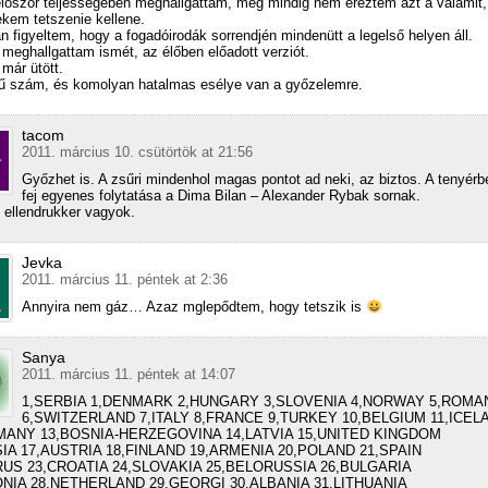
lőször teljességében meghallgattam, még mindig nem éreztem azt a valamit,
kem tetszenie kellene.
n figyeltem, hogy a fogadóirodák sorrendjén mindenütt a legelső helyen áll.
meghallgattam ismét, az élőben előadott verziót.
már ütött.
ű szám, és komolyan hatalmas esélye van a győzelemre.
tacom
2011. március 10. csütörtök at 21:56
Győzhet is. A zsűri mindenhol magas pontot ad neki, az biztos. A tenyé
fej egyenes folytatása a Dima Bilan – Alexander Rybak sornak.
 ellendrukker vagyok.
Jevka
2011. március 11. péntek at 2:36
Annyira nem gáz… Azaz mglepődtem, hogy tetszik is
Sanya
2011. március 11. péntek at 14:07
1,SERBIA 1,DENMARK 2,HUNGARY 3,SLOVENIA 4,NORWAY 5,ROMA
6,SWITZERLAND 7,ITALY 8,FRANCE 9,TURKEY 10,BELGIUM 11,ICEL
MANY 13,BOSNIA-HERZEGOVINA 14,LATVIA 15,UNITED KINGDOM
IA 17,AUSTRIA 18,FINLAND 19,ARMENIA 20,POLAND 21,SPAIN
RUS 23,CROATIA 24,SLOVAKIA 25,BELORUSSIA 26,BULGARIA
ONIA 28,NETHERLAND 29,GEORGI 30,ALBANIA 31,LITHUANIA