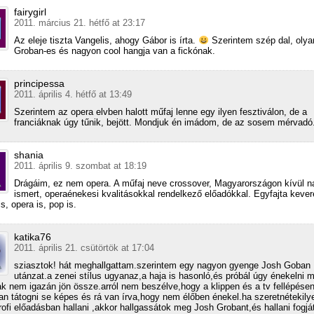
fairygirl
2011. március 21. hétfő at 23:17
Az eleje tiszta Vangelis, ahogy Gábor is írta.
Szerintem szép dal, olya
Groban-es és nagyon cool hangja van a fickónak.
principessa
2011. április 4. hétfő at 13:49
Szerintem az opera elvben halott műfaj lenne egy ilyen fesztiválon, de a
franciáknak úgy tűnik, bejött. Mondjuk én imádom, de az sosem mérvadó
shania
2011. április 9. szombat at 18:19
Drágáim, ez nem opera. A műfaj neve crossover, Magyarországon kívül 
ismert, operaénekesi kvalitásokkal rendelkező előadókkal. Egyfajta kever
s, opera is, pop is.
katika76
2011. április 21. csütörtök at 17:04
sziasztok! hát meghallgattam.szerintem egy nagyon gyenge Josh Goban
utánzat.a zenei stílus ugyanaz,a haja is hasonló,és próbál úgy énekelni m
k nem igazán jön össze.arról nem beszélve,hogy a klippen és a tv fellépése
an tátogni se képes és rá van írva,hogy nem élőben énekel.ha szeretnétekily
rofi előadásban hallani ,akkor hallgassátok meg Josh Grobant,és hallani fogjá