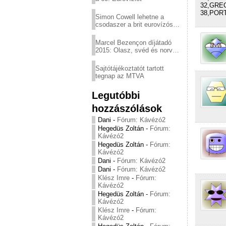
32,GRE
38,POR
Simon Cowell lehetne a
csodaszer a brit eurovízós
kudarcok ellen
Marcel Bezençon díjátadó
2015: Olasz, svéd és norvég
győzelem
Sajtótájékoztatót tartott
tegnap az MTVA
Legutóbbi
hozzászólások
Dani
-
Fórum: Kávézó2
Hegedüs Zoltán
-
Fórum:
Kávézó2
Hegedüs Zoltán
-
Fórum:
Kávézó2
Dani
-
Fórum: Kávézó2
Dani
-
Fórum: Kávézó2
Klész Imre
-
Fórum:
Kávézó2
Hegedüs Zoltán
-
Fórum:
Kávézó2
Klész Imre
-
Fórum:
Kávézó2