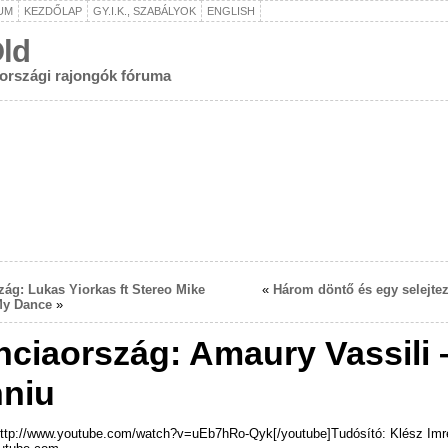
UM
KEZDŐLAP
GY.I.K., SZABÁLYOK
ENGLISH
ld
rországi rajongók fóruma
ág: Lukas Yiorkas ft Stereo Mike
«
Három döntő és egy selejte
My Dance
»
nciaország: Amaury Vassili 
niu
http://www.youtube.com/watch?v=uEb7hRo-Qyk[/youtube]Tudósító: Klész Imr