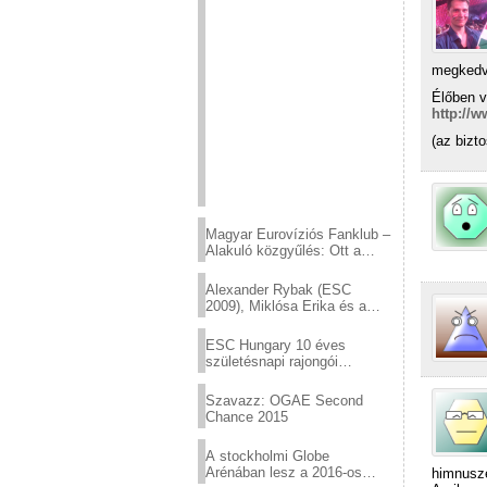
megkedv
Élőben v
http://
(az bizt
Magyar Eurovíziós Fanklub –
Alakuló közgyűlés: Ott a
helyed!
Alexander Rybak (ESC
2009), Miklósa Erika és a
Virtuózok tehetségkutató
sztárjai a Margitszigeten
ESC Hungary 10 éves
születésnapi rajongói
találkozó
Szavazz: OGAE Second
Chance 2015
A stockholmi Globe
Arénában lesz a 2016-os
himnuszé