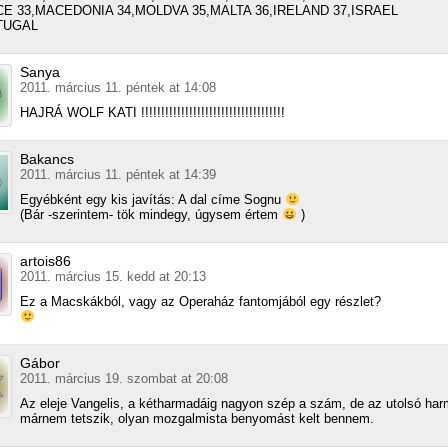
CE 33,MACEDONIA 34,MOLDVA 35,MALTA 36,IRELAND 37,ISRAEL
TUGAL
Sanya
2011. március 11. péntek at 14:08
HAJRÁ WOLF KATI !!!!!!!!!!!!!!!!!!!!!!!!!!!!!!!!!!!!
Bakancs
2011. március 11. péntek at 14:39
Egyébként egy kis javítás: A dal címe Sognu
(Bár -szerintem- tök mindegy, úgysem értem
)
artois86
2011. március 15. kedd at 20:13
Ez a Macskákból, vagy az Operaház fantomjából egy részlet?
Gábor
2011. március 19. szombat at 20:08
Az eleje Vangelis, a kétharmadáig nagyon szép a szám, de az utolsó ha
márnem tetszik, olyan mozgalmista benyomást kelt bennem.