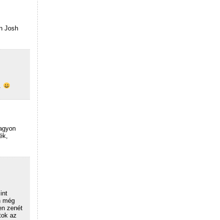
n Josh
.
nagyon
ék,
int
n még
en zenét
tok az