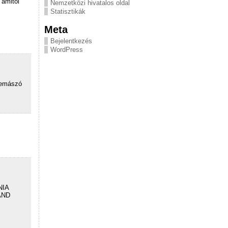
 amitől
Nemzetközi hivatalos oldal
Statisztikák
Meta
Bejelentkezés
WordPress
rbemászó
NIA
AND