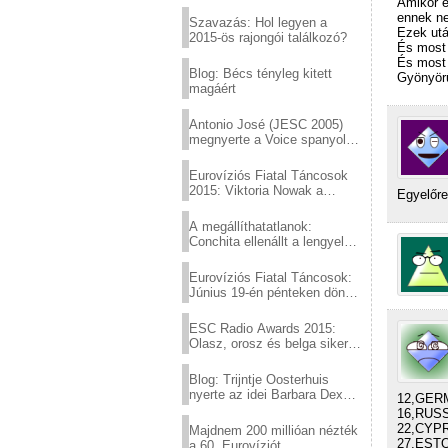
Eurovízió
Amikor e
ennek ne
Szavazás: Hol legyen a
Ezek utá
2015-ös rajongói találkozó?
És most 
És most 
Blog: Bécs tényleg kitett
Gyönyör
magáért
Antonio José (JESC 2005)
megnyerte a Voice spanyol
verzióját
Eurovíziós Fiatal Táncosok
2015: Viktoria Nowak a
Egyelőre
győztes Lengyelországból
A megállíthatatlanok:
Conchita ellenállt a lengyel
konzervatív nyomásnak
Eurovíziós Fiatal Táncosok:
Június 19-én pénteken döntő
a sör fővárosából!
ESC Radio Awards 2015:
Olasz, orosz és belga siker,
a svédek kimaradtak
Blog: Trijntje Oosterhuis
nyerte az idei Barbara Dex
12,GER
díjat
16,RUSS
22,CYP
Majdnem 200 millióan nézték
27,EST
a 60. Eurovíziót