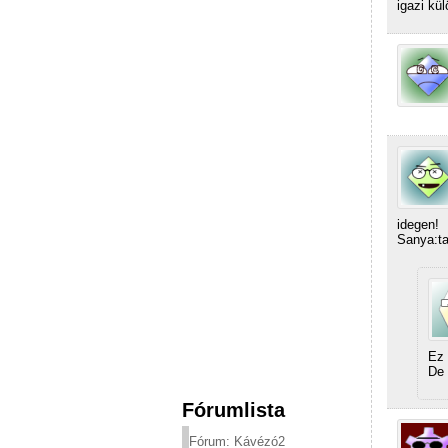
igazi kül
idegen!
Sanya:ta
Ez 
De 
Fórumlista
Fórum: Kávézó2