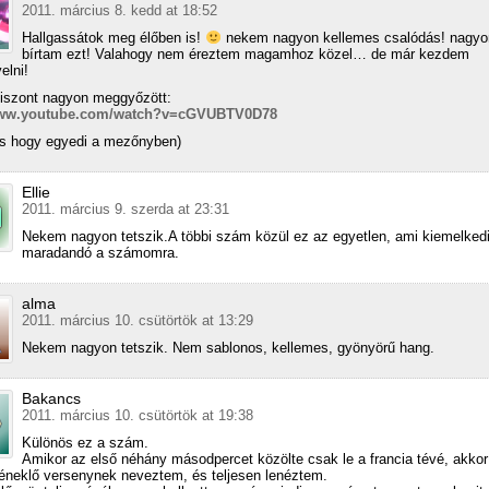
2011. március 8. kedd at 18:52
Hallgassátok meg élőben is!
nekem nagyon kellemes csalódás! nagy
bírtam ezt! Valahogy nem éreztem magamhoz közel… de már kezdem
elni!
iszont nagyon meggyőzött:
www.youtube.com/watch?v=cGVUBTV0D78
os hogy egyedi a mezőnyben)
Ellie
2011. március 9. szerda at 23:31
Nekem nagyon tetszik.A többi szám közül ez az egyetlen, ami kiemelkedi
maradandó a számomra.
alma
2011. március 10. csütörtök at 13:29
Nekem nagyon tetszik. Nem sablonos, kellemes, gyönyörű hang.
Bakancs
2011. március 10. csütörtök at 19:38
Különös ez a szám.
Amikor az első néhány másodpercet közölte csak le a francia tévé, akkor
neklő versenynek neveztem, és teljesen lenéztem.