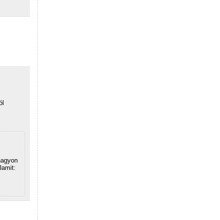
ól
 nagyon
lamit: