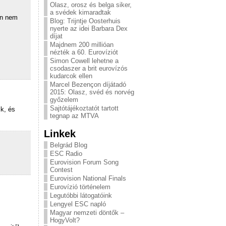
Olasz, orosz és belga siker,
a svédek kimaradtak
on nem
Blog: Trijntje Oosterhuis
nyerte az idei Barbara Dex
díjat
Majdnem 200 millióan
nézték a 60. Eurovíziót
Simon Cowell lehetne a
csodaszer a brit eurovízós
kudarcok ellen
Marcel Bezençon díjátadó
2015: Olasz, svéd és norvég
győzelem
Sajtótájékoztatót tartott
k, és
tegnap az MTVA
Linkek
Belgrád Blog
ESC Radio
Eurovision Forum Song
Contest
Eurovision National Finals
Eurovízió történelem
Legutóbbi látogatóink
Lengyel ESC napló
Magyar nemzeti döntők –
HogyVolt?