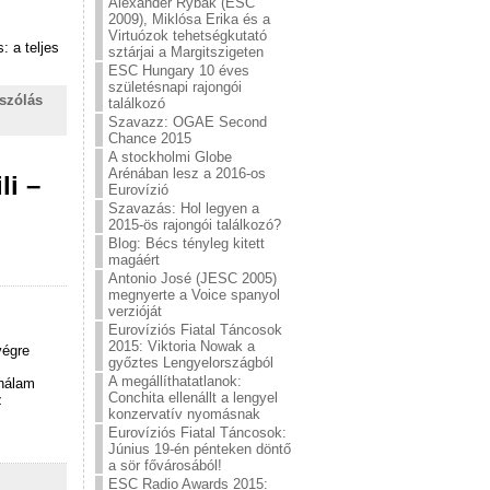
Alexander Rybak (ESC
2009), Miklósa Erika és a
Virtuózok tehetségkutató
: a teljes
sztárjai a Margitszigeten
ESC Hungary 10 éves
születésnapi rajongói
szólás
találkozó
Szavazz: OGAE Second
Chance 2015
A stockholmi Globe
Arénában lesz a 2016-os
li –
Eurovízió
Szavazás: Hol legyen a
2015-ös rajongói találkozó?
Blog: Bécs tényleg kitett
magáért
Antonio José (JESC 2005)
megnyerte a Voice spanyol
verzióját
Eurovíziós Fiatal Táncosok
2015: Viktoria Nowak a
végre
győztes Lengyelországból
A megállíthatatlanok:
 nálam
Conchita ellenállt a lengyel
z
konzervatív nyomásnak
Eurovíziós Fiatal Táncosok:
Június 19-én pénteken döntő
a sör fővárosából!
ESC Radio Awards 2015: