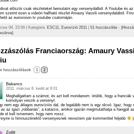
outube.com
divat először csak részleteket bemutatni egy versenydalból. A Youtube és az
 szerint ezen a videón hallható részlet Amaury Vassili versenydalából. Friss
rhető az eurovision.tv youtube csatornáján.
cius 04. 23:00 | Kategória:
ESC11,
Eurovízió 2011
|
51 hozzászólás
-
(Hozzá
lezárva)
zzászólás Franciaország: Amaury Vassi
iu
i hozzászólások
1
2
Bakancs
2011. március 8. kedd at 8:01
Meghallgattam a számot, és azt kell mondanom: örülök, hogy a franciák 
komolyan veszik a versenyt.
gy nem egy átlagos eurovíziós dal, de legalább nem is egy olcsó. Igaz, hogy
 az az igazi „robbanás”, a katarzis, amikor igazán megmutathatja a hangját a
de el kell ismernem, hogy nem rossz.
nyire is himnuszéneklő versenyesnek neveztem pár kommenttel feljebb
)
Zolitt