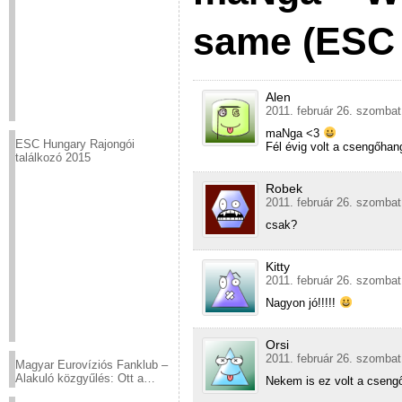
same (ESC 
Alen
2011. február 26. szombat
maNga <3
ESC Hungary Rajongói
Fél évig volt a csengőha
találkozó 2015
Robek
2011. február 26. szombat
csak?
Kitty
2011. február 26. szombat
Nagyon jó!!!!!
Orsi
2011. február 26. szombat
Magyar Eurovíziós Fanklub –
Alakuló közgyűlés: Ott a
Nekem is ez volt a csengő
helyed!