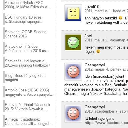
Alexander Rybak (ESC
zozoli10
2009), Miklósa Erika és a
2011. március 1. kedd at 
Virtuózok tehetségkutató
sztárjai a Margitszigeten
ESC Hungary 10 éves
áhh nagyon tetszik!
lá
születésnapi rajongói
nekem októberig volt a 
találkozó
Szavazz: OGAE Second
Jaci
Chance 2015
2011. május 1. vasárnap a
A stockholmi Globe
nekem meg még most is a
Arénában lesz a 2016-os
régen.
Eurovízió
Szavazás: Hol legyen a
Csengettyű
2015-ös rajongói találkozó?
2012. május 4. péntek at 
Blog: Bécs tényleg kitett
Idén (márciusban) jelent 
magáért
akusztikus változatával, p
abszolút kedvenc róla a Beni Benimle 
már egyenesen „libabőr” kategória. 
Antonio José (JESC 2005)
Ötesire, meg a Yüksek Sadakatra, ha m
megnyerte a Voice spanyol
verzióját
Eurovíziós Fiatal Táncosok
Csengettyű
2015: Viktoria Nowak a
2013. szeptember 7. szom
győztes Lengyelországból
Itt lehet rajongani:
A megállíthatatlanok:
https://www.facebook.c
Conchita ellenállt a lengyel
konzervatív nyomásnak