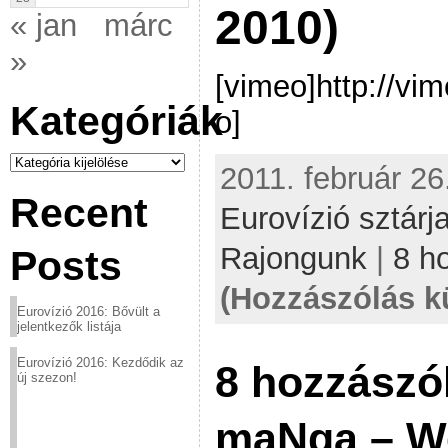
2010)
« jan
márc
»
[vimeo]http://v
Kategóriák
o]
Kategóriák
2011. február 26
Recent
Eurovízió sztárj
Rajongunk
|
8 h
Posts
(Hozzászólás k
Eurovízió 2016: Bővült a
jelentkezők listája
Eurovízió 2016: Kezdődik az
8 hozzászó
új szezon!
maNga – We