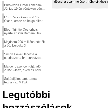
(Bocsi a spammelésért, több cikkhez 
Eurovíziós Fiatal Táncosok:
Június 19-én pénteken döntő
a sör fővárosából!
ESC Radio Awards 2015:
Olasz, orosz és belga siker,
a svédek kimaradtak
Blog: Trijntje Oosterhuis
nyerte az idei Barbara Dex
díjat
Majdnem 200 millióan nézték
a 60. Eurovíziót
Simon Cowell lehetne a
csodaszer a brit eurovízós
kudarcok ellen
Marcel Bezençon díjátadó
2015: Olasz, svéd és norvég
győzelem
Sajtótájékoztatót tartott
tegnap az MTVA
Legutóbbi
hozzászólások