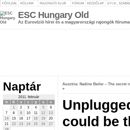
FŐOLDAL
RÓLUNK
RAJONGÓI KLUB
FÓRUM
KEZDŐLAP
GY.I.K., SZAB
ESC Hungary Old
Az Eurovízió hírei és a magyarországi rajongók fóruma
Naptár
Ausztria: Nadine Beiler – The secret i
»
2011. február
Unplugge
h
K
s
c
p
s
v
1
2
3
4
5
6
7
8
9
10
11
12
13
could be 
14
15
16
17
18
19
20
21
22
23
24
25
26
27
28