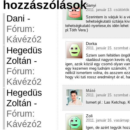
hozzászólások
Sanyi
2011. január 13. csütörtök
Dani
-
Szerintem is várjuk ki a v
tehetségkutató sztárja ki
tehetségkutató nyertese,és idén lehet 
Fórum:
pl.Tóth Vera:)
Kávézó2
Dorka
Hegedüs
2011. január 15. szombat 
Sztem sem feltétlen öngó
Zoltán
-
ráadásul nagyon kevés oly
igen, azok közül egy csomó olyan van, 
egy kezemen meg tudnám számolni, ho
Fórum:
nélkül ismertem volna, és asszem e
hogy vki tuti rossz eredményt ér el,
Kávézó2
Hegedüs
Máté
2011. január 15. szombat 
Zoltán
-
Ismert pl.: Las Ketchup,
Fórum:
Zoli
2011. január 16. vasárnap
Kávézó2
Igen, de azért tegyük hoz