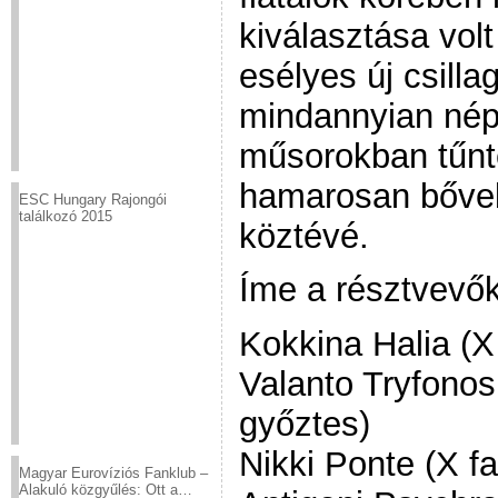
kiválasztása volt
esélyes új csilla
mindannyian nép
műsorokban tűnte
hamarosan bővebb
ESC Hungary Rajongói
találkozó 2015
köztévé.
Íme a résztvevők 
Kokkina Halia (X 
Valanto Tryfonos
győztes)
Nikki Ponte (X f
Magyar Eurovíziós Fanklub –
Alakuló közgyűlés: Ott a