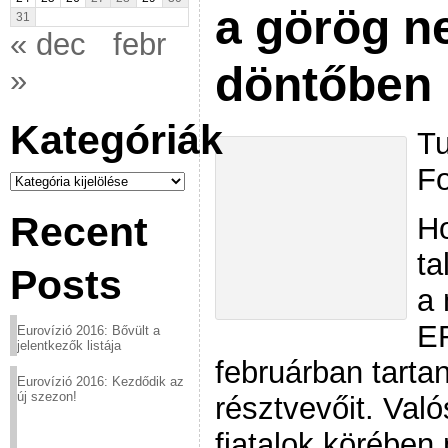
a görög n
31
« dec
febr
döntőben
»
Kategóriák
Tu
Fo
Kategóriák
Recent
H
ta
Posts
a 
ER
Eurovízió 2016: Bővült a
jelentkezők listája
februárban tarta
Eurovízió 2016: Kezdődik az
új szezon!
résztvevőit. Való
fiatalok körében