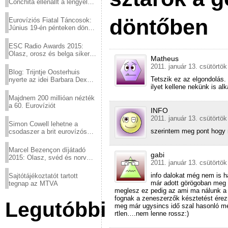
Conchita ellenállt a lengyel
konzervatív nyomásnak
döntőben
Eurovíziós Fiatal Táncosok:
Június 19-én pénteken döntő
a sör fővárosából!
ESC Radio Awards 2015:
Olasz, orosz és belga siker,
Matheus
a svédek kimaradtak
2011. január 13. csütörtök
Blog: Trijntje Oosterhuis
Tetszik ez az elgondolás.
nyerte az idei Barbara Dex
ilyet kellene nekünk is al
díjat
Majdnem 200 millióan nézték
a 60. Eurovíziót
INFO
2011. január 13. csütörtök
Simon Cowell lehetne a
szerintem meg pont hogy n
csodaszer a brit eurovízós
kudarcok ellen
Marcel Bezençon díjátadó
gabi
2015: Olasz, svéd és norvég
2011. január 13. csütörtök
győzelem
info dalokat még nem is h
Sajtótájékoztatót tartott
már adott görögoban meg b
tegnap az MTVA
meglesz ez pedig az ami ma nálunk a 
fognak a zeneszerzők késztetést érezni
Legutóbbi
meg már ugysincs idő szal hasonló m
rtlen….nem lenne rossz:)