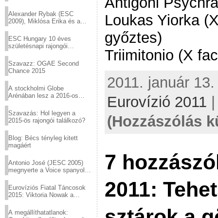
Antigoni Psychra
helyed!
Alexander Rybak (ESC
Loukas Yiorka (X
2009), Miklósa Erika és a
Virtuózok tehetségkutató
győztes)
sztárjai a Margitszigeten
ESC Hungary 10 éves
születésnapi rajongói
Triimitonio (X fa
találkozó
Szavazz: OGAE Second
Chance 2015
2011. január 13.
A stockholmi Globe
Arénában lesz a 2016-os
Eurovízió 2011
Eurovízió
Szavazás: Hol legyen a
(Hozzászólás k
2015-ös rajongói találkozó?
Blog: Bécs tényleg kitett
magáért
7 hozzászó
Antonio José (JESC 2005)
megnyerte a Voice spanyol
verzióját
2011: Tehe
Eurovíziós Fiatal Táncosok
2015: Viktoria Nowak a
győztes Lengyelországból
sztárok a 
A megállíthatatlanok: