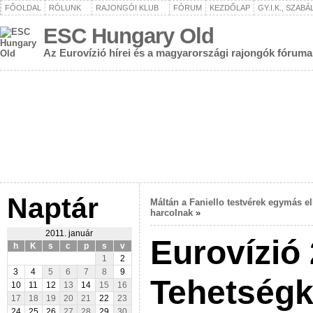
FŐOLDAL
RÓLUNK
RAJONGÓI KLUB
FÓRUM
KEZDŐLAP
GY.I.K., SZAB
ESC Hungary Old
Az Eurovízió hírei és a magyarországi rajongók fóruma
Naptár
Máltán a Faniello testvérek egymás el
harcolnak
»
2011. január
Eurovízió 
h
K
s
c
p
s
v
1
2
3
4
5
6
7
8
9
Tehetségk
10
11
12
13
14
15
16
17
18
19
20
21
22
23
24
25
26
27
28
29
30