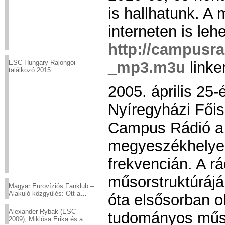
is hallhatunk. A
interneten is lehe
http://campusra
_mp3.m3u
linke
ESC Hungary Rajongói
találkozó 2015
2005. április 25
Nyíregyházi Főisk
Campus Rádió a 
megyeszékhelyen
frekvencián. A r
műsorstruktúráj
Magyar Eurovíziós Fanklub –
Alakuló közgyűlés: Ott a
óta elsősorban ok
helyed!
Alexander Rybak (ESC
tudományos műso
2009), Miklósa Erika és a