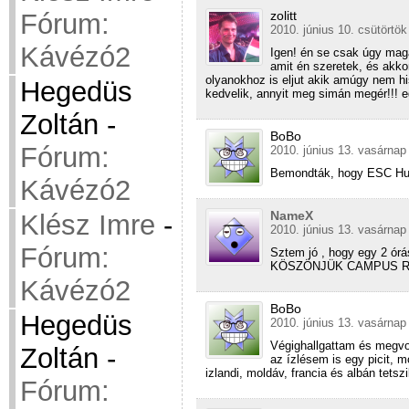
Fórum:
zolitt
2010. június 10. csütörtök
Kávézó2
Igen! én se csak úgy ma
amit én szeretek, és akk
olyanokhoz is eljut akik amúgy nem hi
Hegedüs
kedvelik, annyit meg simán megér!!! 
Zoltán
-
BoBo
Fórum:
2010. június 13. vasárnap
Bemondták, hogy ESC Hu
Kávézó2
NameX
Klész Imre
-
2010. június 13. vasárnap
Fórum:
Sztem jó , hogy egy 2 órá
KÖSZÖNJÜK CAMPUS RÁD
Kávézó2
BoBo
Hegedüs
2010. június 13. vasárnap
Végighallgattam és megvo
Zoltán
-
az ízlésem is egy picit, 
izlandi, moldáv, francia és albán tetsz
Fórum: