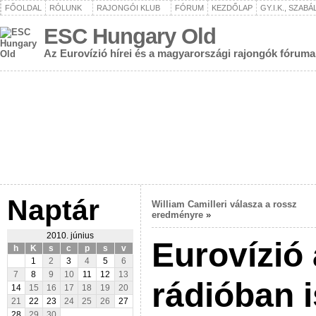
FŐOLDAL
RÓLUNK
RAJONGÓI KLUB
FÓRUM
KEZDŐLAP
GY.I.K., SZAB
ESC Hungary Old
Az Eurovízió hírei és a magyarországi rajongók fóruma
Naptár
William Camilleri válasza a rossz
eredményre
»
2010. június
Eurovízió
h
K
s
c
p
s
v
1
2
3
4
5
6
7
8
9
10
11
12
13
rádióban i
14
15
16
17
18
19
20
21
22
23
24
25
26
27
28
29
30