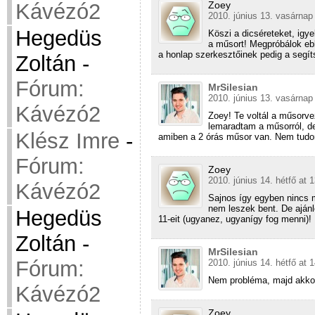
Kávézó2
Zoey
2010. június 13. vasárnap
Hegedüs
Köszi a dicséreteket, ig
a műsort! Megpróbálok ebb
a honlap szerkesztőinek pedig a segít
Zoltán
-
Fórum:
MrSilesian
2010. június 13. vasárnap
Kávézó2
Zoey! Te voltál a műsorv
lemaradtam a műsorról, de 
Klész Imre
-
amiben a 2 órás műsor van. Nem tudom
Fórum:
Zoey
2010. június 14. hétfő at 
Kávézó2
Sajnos így egyben nincs 
nem leszek bent. De ajánlo
Hegedüs
11-eit (ugyanez, ugyanígy fog menni)!
Zoltán
-
MrSilesian
Fórum:
2010. június 14. hétfő at 
Nem probléma, majd akko
Kávézó2
Zoey