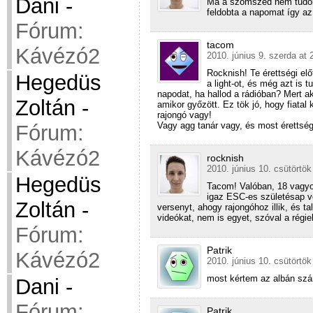
Dani
-
Ma a szomszéd nem tudom 
feldobta a napomat így az 
Fórum:
tacom
Kávézó2
2010. június 9. szerda at 
Rocknish! Te érettségi elő
Hegedüs
a light-ot, és még azt is 
napodat, ha hallod a rádióban? Mert a
Zoltán
-
amikor győzött. Ez tök jó, hogy fiatal 
rajongó vagy!
Vagy agg tanár vagy, és most érettség
Fórum:
Kávézó2
rocknish
2010. június 10. csütörtök
Hegedüs
Tacom! Valóban, 18 vagyok
igaz ESC-es születésap v
Zoltán
-
versenyt, ahogy rajongóhoz illik, és ta
videókat, nem is egyet, szóval a régi
Fórum:
Patrik
Kávézó2
2010. június 10. csütörtök
most kértem az albán szá
Dani
-
Fórum:
Patrik