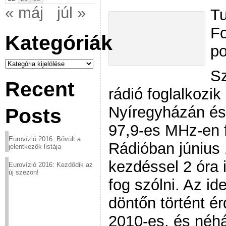
« máj
júl »
Tu
Fo
Kategóriák
po
Kategóriák
Sz
Recent
rádió foglalkozik
Nyíregyházán és
Posts
97,9-es MHz-en
Eurovízió 2016: Bővült a
Rádióban június
jelentkezők listája
kezdéssel 2 óra 
Eurovízió 2016: Kezdődik az
új szezon!
fog szólni. Az id
döntőn történt é
2010-es, és néhá