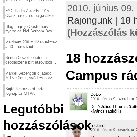
a sör fővárosából!
2010. június 09.
ESC Radio Awards 2015:
Olasz, orosz és belga siker,
Rajongunk
|
18 
a svédek kimaradtak
Blog: Trijntje Oosterhuis
(Hozzászólás k
nyerte az idei Barbara Dex
díjat
Majdnem 200 millióan nézték
a 60. Eurovíziót
18 hozzász
Simon Cowell lehetne a
csodaszer a brit eurovízós
kudarcok ellen
Campus rád
Marcel Bezençon díjátadó
2015: Olasz, svéd és norvég
győzelem
Sajtótájékoztatót tartott
tegnap az MTVA
BoBo
2010. június 9. szerda at 
Legutóbbi
De jó Július 11.-én szüle
kíváncsiságból is.
hozzászólások
rocknish
2010. június 9. szerda at 