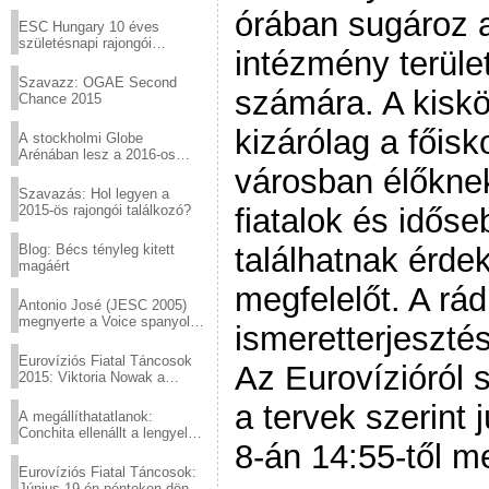
Virtuózok tehetségkutató
órában sugároz a
sztárjai a Margitszigeten
ESC Hungary 10 éves
születésnapi rajongói
intézmény terüle
találkozó
Szavazz: OGAE Second
számára. A kisk
Chance 2015
kizárólag a főis
A stockholmi Globe
Arénában lesz a 2016-os
Eurovízió
városban élőknek
Szavazás: Hol legyen a
2015-ös rajongói találkozó?
fiatalok és idős
Blog: Bécs tényleg kitett
találhatnak érde
magáért
megfelelőt. A rád
Antonio José (JESC 2005)
megnyerte a Voice spanyol
ismeretterjeszté
verzióját
Eurovíziós Fiatal Táncosok
Az Eurovízióról s
2015: Viktoria Nowak a
győztes Lengyelországból
a tervek szerint 
A megállíthatatlanok:
Conchita ellenállt a lengyel
8-án 14:55-től m
konzervatív nyomásnak
Eurovíziós Fiatal Táncosok:
Június 19-én pénteken döntő