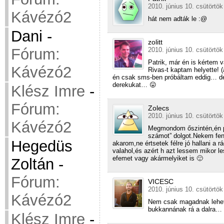
2010. június 10. csütörtök
Kávézó2
hát nem adták le :@
Dani
-
zolitt
Fórum:
2010. június 10. csütörtök
Patrik, már én is kértem
Kávézó2
Rivas-t kaptam helyette!
én csak sms-ben próbáltam eddig… de 
derekukat… 😛
Klész Imre
-
Fórum:
Zolecs
2010. június 10. csütörtök
Kávézó2
Megmondom őszintén,én pé
számot” dolgot.Nekem fe
Hegedüs
akarom,ne értsetek félre jó hallani a 
valahol,és azért h azt lessem mikor 
efemet vagy akármelyiket is 🙂
Zoltán
-
Fórum:
VICESC
2010. június 10. csütörtök
Kávézó2
Nem csak magadnak lehet
bukkannának rá a dalra…
Klész Imre
-