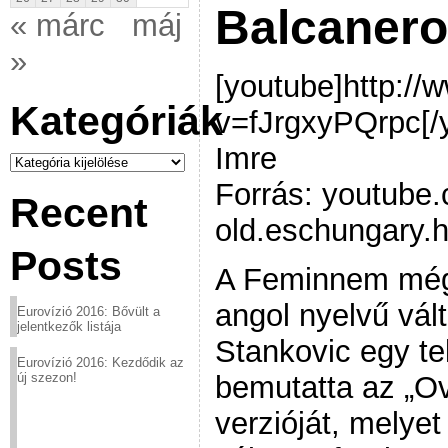
Balcaner
« márc
máj
»
[youtube]http:/
Kategóriák
v=fJrgxyPQrpc[/
Imre
Kategóriák
Forrás: youtube
Recent
old.eschungary.
Posts
A Feminnem még
angol nyelvű vál
Eurovízió 2016: Bővült a
jelentkezők listája
Stankovic egy t
Eurovízió 2016: Kezdődik az
bemutatta az „Ov
új szezon!
verzióját, melye