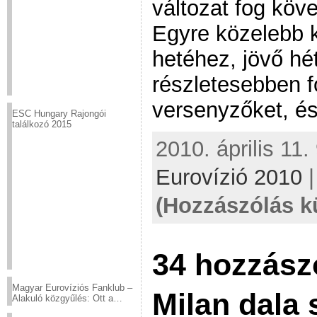
változat fog köve
Egyre közelebb k
hetéhez, jövő hé
részletesebben f
versenyzőket, és
ESC Hungary Rajongói
találkozó 2015
2010. április 11.
Eurovízió 2010
(Hozzászólás k
34 hozzász
Magyar Eurovíziós Fanklub –
Milan dala 
Alakuló közgyűlés: Ott a
helyed!