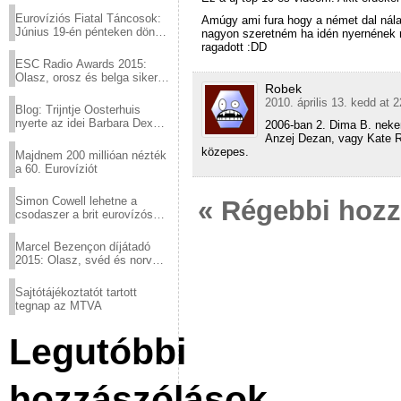
Eurovíziós Fiatal Táncosok:
Amúgy ami fura hogy a német dal nála
Június 19-én pénteken döntő
nagyon szeretném ha idén nyernének
a sör fővárosából!
ragadott :DD
ESC Radio Awards 2015:
Olasz, orosz és belga siker,
Robek
a svédek kimaradtak
2010. április 13. kedd at 
Blog: Trijntje Oosterhuis
nyerte az idei Barbara Dex
2006-ban 2. Dima B. nek
díjat
Anzej Dezan, vagy Kate R
közepes.
Majdnem 200 millióan nézték
a 60. Eurovíziót
Simon Cowell lehetne a
« Régebbi hoz
csodaszer a brit eurovízós
kudarcok ellen
Marcel Bezençon díjátadó
2015: Olasz, svéd és norvég
győzelem
Sajtótájékoztatót tartott
tegnap az MTVA
Legutóbbi
hozzászólások