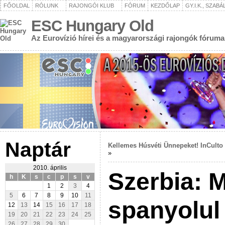
FŐOLDAL
RÓLUNK
RAJONGÓI KLUB
FÓRUM
KEZDŐLAP
GY.I.K., SZAB
ESC Hungary Old
Az Eurovízió hírei és a magyarországi rajongók fóruma
Naptár
Kellemes Húsvéti Ünnepeket! InCult
»
2010. április
Szerbia: M
h
K
s
c
p
s
v
1
2
3
4
5
6
7
8
9
10
11
spanyolul
12
13
14
15
16
17
18
19
20
21
22
23
24
25
26
27
28
29
30