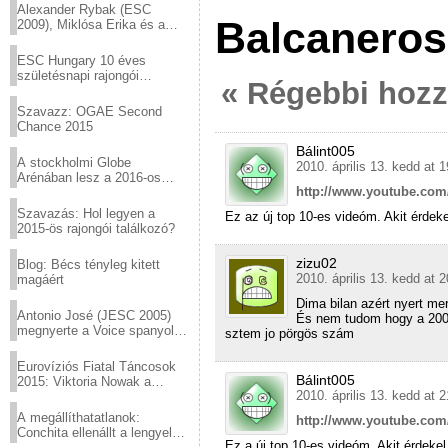
Alexander Rybak (ESC
Balcaneros
2009), Miklósa Erika és a
Virtuózok tehetségkutató
sztárjai a Margitszigeten
ESC Hungary 10 éves
születésnapi rajongói
« Régebbi hoz
találkozó
Szavazz: OGAE Second
Chance 2015
Bálint005
A stockholmi Globe
2010. április 13. kedd at 
Arénában lesz a 2016-os
http://www.youtube.co
Eurovízió
Szavazás: Hol legyen a
Ez az új top 10-es videóm. Akit érdekel
2015-ös rajongói találkozó?
zizu02
Blog: Bécs tényleg kitett
2010. április 13. kedd at 
magáért
Dima bilan azért nyert mer
Antonio José (JESC 2005)
És nem tudom hogy a 200
megnyerte a Voice spanyol
sztem jo pörgös szám
verzióját
Eurovíziós Fiatal Táncosok
Bálint005
2015: Viktoria Nowak a
2010. április 13. kedd at 
győztes Lengyelországból
A megállíthatatlanok:
http://www.youtube.co
Conchita ellenállt a lengyel
Ez a új top 10-es videóm. Akit érdekel
konzervatív nyomásnak