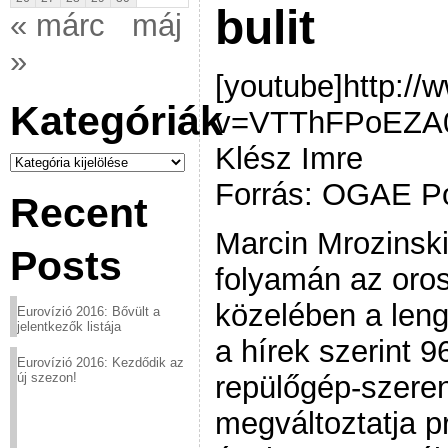
bulit
« márc
máj
»
[youtube]http:/
Kategóriák
v=VTThFPoEZA0[
Klész Imre
Kategóriák
Forrás: OGAE Po
Recent
Marcin Mrozinski
Posts
folyamán az oro
közelében a leng
Eurovízió 2016: Bővült a
jelentkezők listája
a hírek szerint 96
Eurovízió 2016: Kezdődik az
repülőgép-szeren
új szezon!
megváltoztatja p