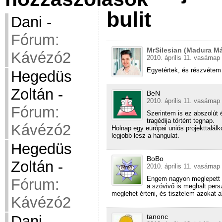
bulit
Dani
-
Fórum:
MrSilesian (Madura Má
Kávézó2
2010. április 11. vasárnap
Egyetértek, és részvétem
Hegedüs
Zoltán
-
BeN
2010. április 11. vasárnap
Fórum:
Szerintem is ez abszolút 
tragédija történt tegnap.
Kávézó2
Holnap egy európai uniós projekttalálk
legjobb lesz a hangulat.
Hegedüs
BoBo
Zoltán
-
2010. április 11. vasárnap
Engem nagyon meglepett a
Fórum:
a szóvivő is meghalt per
meglehet érteni, és tisztelem azokat 
Kávézó2
Dani
-
tanonc