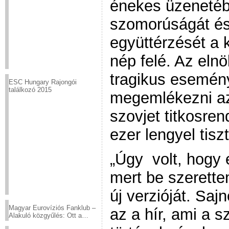
énekes üzenetéb
szomorúságát é
együttérzését a 
nép felé. Az eln
tragikus esemény
ESC Hungary Rajongói
találkozó 2015
megemlékezni az
szovjet titkosre
ezer lengyel tiszt
„Úgy volt, hogy 
mert be szerette
új verzióját. Saj
Magyar Eurovíziós Fanklub –
az a hír, ami a 
Alakuló közgyűlés: Ott a
helyed!