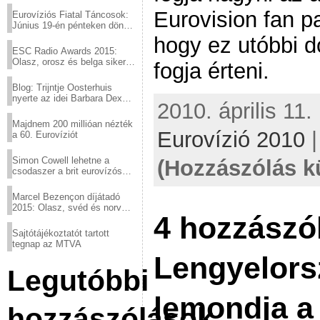
Eurovision fan pa
Eurovíziós Fiatal Táncosok:
Június 19-én pénteken döntő
a sör fővárosából!
hogy ez utóbbi 
ESC Radio Awards 2015:
Olasz, orosz és belga siker,
fogja érteni.
a svédek kimaradtak
Blog: Trijntje Oosterhuis
nyerte az idei Barbara Dex
2010. április 11.
díjat
Majdnem 200 millióan nézték
Eurovízió 2010
a 60. Eurovíziót
Simon Cowell lehetne a
(Hozzászólás k
csodaszer a brit eurovízós
kudarcok ellen
Marcel Bezençon díjátadó
2015: Olasz, svéd és norvég
4 hozzászó
győzelem
Sajtótájékoztatót tartott
tegnap az MTVA
Lengyelors
Legutóbbi
lemondja a 
hozzászólások