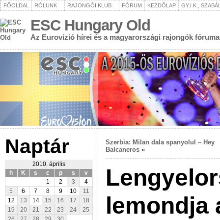
FŐOLDAL
RÓLUNK
RAJONGÓI KLUB
FÓRUM
KEZDŐLAP
GY.I.K., SZAB
ESC Hungary Old
Az Eurovízió hírei és a magyarországi rajongók fóruma
Naptár
Szerbia: Milan dala spanyolul – Hey
Balcaneros
»
2010. április
Lengyelor
h
K
s
c
p
s
v
1
2
3
4
5
6
7
8
9
10
11
lemondja a
12
13
14
15
16
17
18
19
20
21
22
23
24
25
26
27
28
29
30