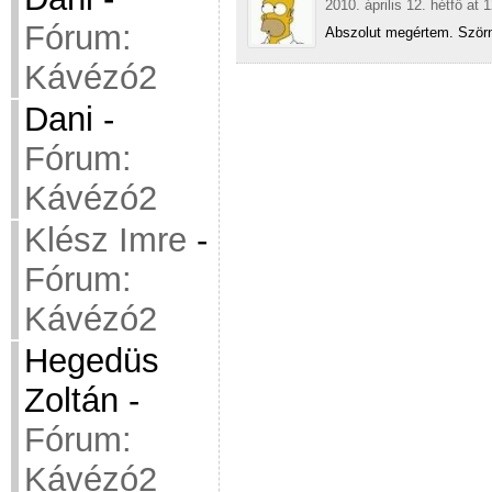
2010. április 12. hétfő at 
Fórum:
Abszolut megértem. Szörn
Kávézó2
Dani
-
Fórum:
Kávézó2
Klész Imre
-
Fórum:
Kávézó2
Hegedüs
Zoltán
-
Fórum:
Kávézó2