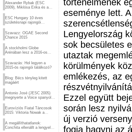
történelmének eg
Alexander Rybak (ESC
2009), Miklósa Erika és a
eseménye lett. A
Virtuózok tehetségkutató
sztárjai a Margitszigeten
ESC Hungary 10 éves
szerencsétlenség
születésnapi rajongói
találkozó
Lengyelország k
Szavazz: OGAE Second
Chance 2015
sok becsületes e
A stockholmi Globe
Arénában lesz a 2016-os
utaztak megemlé
Eurovízió
Szavazás: Hol legyen a
körülmények köz
2015-ös rajongói találkozó?
emlékezés, az e
Blog: Bécs tényleg kitett
magáért
részvétnyilvání
Antonio José (JESC 2005)
Ezzel együtt beje
megnyerte a Voice spanyol
verzióját
során lesz nyil
Eurovíziós Fiatal Táncosok
2015: Viktoria Nowak a
új verzió verseny
győztes Lengyelországból
A megállíthatatlanok:
fogja hagyni az á
Conchita ellenállt a lengyel
konzervatív nyomásnak