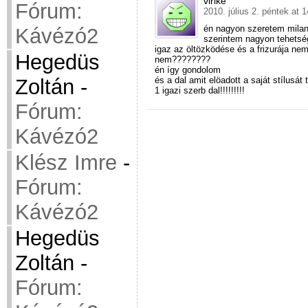
virike
Fórum:
2010. július 2. péntek at 
én nagyon szeretem milan
Kávézó2
szerintem nagyon tehetsé
igaz az öltözködése és a frizurája nem
Hegedüs
nem????????
én így gondolom
és a dal amit elöadott a saját stílusát t
Zoltán
-
1 igazi szerb dal!!!!!!!!!
Fórum:
Kávézó2
Klész Imre
-
Fórum:
Kávézó2
Hegedüs
Zoltán
-
Fórum: