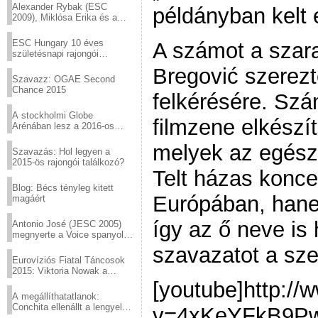
Alexander Rybak (ESC
példányban kelt e
2009), Miklósa Erika és a
Virtuózok tehetségkutató
sztárjai a Margitszigeten
ESC Hungary 10 éves
A számot a szar
születésnapi rajongói
találkozó
Bregović szerezt
Szavazz: OGAE Second
Chance 2015
felkérésére. Szá
A stockholmi Globe
filmzene elkészí
Arénában lesz a 2016-os
Eurovízió
melyek az egész 
Szavazás: Hol legyen a
2015-ös rajongói találkozó?
Telt házas konce
Blog: Bécs tényleg kitett
Európában, hane
magáért
így az ő neve is
Antonio José (JESC 2005)
megnyerte a Voice spanyol
verzióját
szavazatot a sze
Eurovíziós Fiatal Táncosok
2015: Viktoria Nowak a
győztes Lengyelországból
[youtube]http:/
A megállíthatatlanok:
Conchita ellenállt a lengyel
v=4xKeYFkB9Pw[/
konzervatív nyomásnak