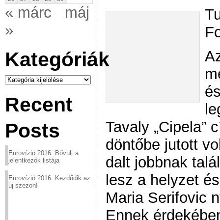
« márc
máj
Tu
»
Fo
Az
Kategóriák
me
Kategóriák
és
Recent
le
Tavaly „Cipela” 
Posts
döntőbe jutott vo
Eurovízió 2016: Bővült a
dalt jobbnak talá
jelentkezők listája
lesz a helyzet és
Eurovízió 2016: Kezdődik az
új szezon!
Maria Serifovic 
Ennek érdekében