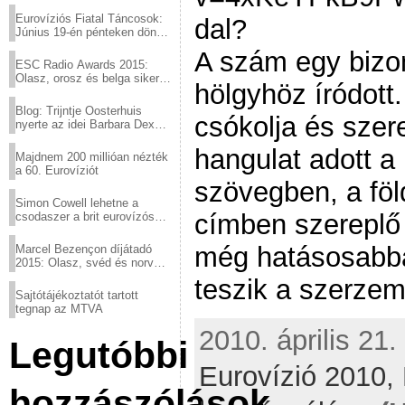
Eurovíziós Fiatal Táncosok:
dal?
Június 19-én pénteken döntő
a sör fővárosából!
A szám egy bizo
ESC Radio Awards 2015:
Olasz, orosz és belga siker,
hölgyhöz íródott.
a svédek kimaradtak
Blog: Trijntje Oosterhuis
csókolja és szer
nyerte az idei Barbara Dex
díjat
hangulat adott a
Majdnem 200 millióan nézték
a 60. Eurovíziót
szövegben, a föl
Simon Cowell lehetne a
címben szereplő 
csodaszer a brit eurovízós
kudarcok ellen
még hatásosabbá
Marcel Bezençon díjátadó
2015: Olasz, svéd és norvég
győzelem
teszik a szerzem
Sajtótájékoztatót tartott
tegnap az MTVA
2010. április 21.
Legutóbbi
Eurovízió 2010,
hozzászólások