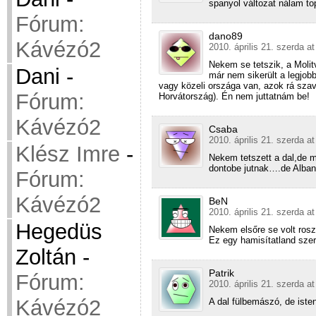
spanyol változat nálam top
Fórum:
dano89
Kávézó2
2010. április 21. szerda a
Nekem se tetszik, a Molitv
Dani
-
már nem sikerült a legjo
vagy közeli országa van, azok rá sza
Fórum:
Horvátország). Én nem juttatnám be!
Kávézó2
Csaba
2010. április 21. szerda a
Klész Imre
-
Nekem tetszett a dal,de 
dontobe jutnak….de Alban
Fórum:
Kávézó2
BeN
2010. április 21. szerda a
Hegedüs
Nekem elsőre se volt rosz,
Ez egy hamisítatland szer
Zoltán
-
Patrik
Fórum:
2010. április 21. szerda a
Kávézó2
A dal fülbemászó, de ist