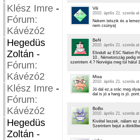
Klész Imre
-
Vili
2010. április 21. szerda a
Fórum:
Nekem tetszik és a lemez
nem csúnya)
Kávézó2
Hegedüs
BeN
2010. április 21. szerda a
Zoltán
-
Elindult az ESC Nation Pol
10., Németország pedig ma
szerintem 4.? Norvégia meg túl hátul 
Fórum:
Kávézó2
Misa
2010. április 21. szerda a
Klész Imre
-
Jó dal ez,a srác meg oly
dal is jó a hang is jó. pont.
Fórum:
Kávézó2
BoBo
2010. április 21. szerda a
Hegedüs
Kivétel leszek, nálam ez 
Szerintem bejut a döntőbe
Zoltán
-