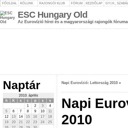
FŐOLDAL
RÓLUNK
RAJONGÓI KLUB
FÓRUM
KEZDŐLAP
GY.I.K., SZAB
ESC Hungary Old
Az Eurovízió hírei és a magyarországi rajongók fóruma
Naptár
Napi Eurovízió: Lettország 2010
»
2010. április
Napi Eurov
h
K
s
c
p
s
v
1
2
3
4
5
6
7
8
9
10
11
2010
12
13
14
15
16
17
18
19
20
21
22
23
24
25
26
27
28
29
30