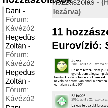
hozzászólás
-
(
Dani
-
lezárva)
Fórum:
Kávézó2
11 hozzász
Hegedüs
Eurovízió: 
Zoltán
-
Fórum:
Zolecs
Kávézó2
2010. április 21. szerda at
Ez nem tetszik.Nem jó.A 
Hegedüs
gyerek sem a legszimpibb
bejutniuk a döntőbe,de attól nem kel
Zoltán
-
re való de sztem van ennél a számná
ez nálam csak:39/34
Fórum:
Bálint005
Kávézó2
2010. április 21. szerda at
Dani
-
Ez egy furcsa dal furcsa 