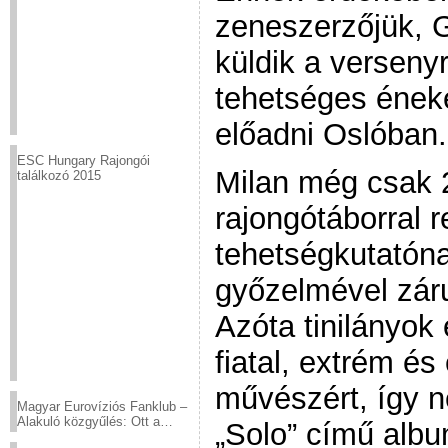
zeneszerzőjük, 
küldik a versenyr
tehetséges éneke
előadni Oslóban.
ESC Hungary Rajongói
Milan még csak 
találkozó 2015
rajongótáborral 
tehetségkutatóna
győzelmével záru
Azóta tinilányok
fiatal, extrém és
művészért, így 
Magyar Eurovíziós Fanklub –
Alakuló közgyűlés: Ott a
„Solo” című alb
helyed!