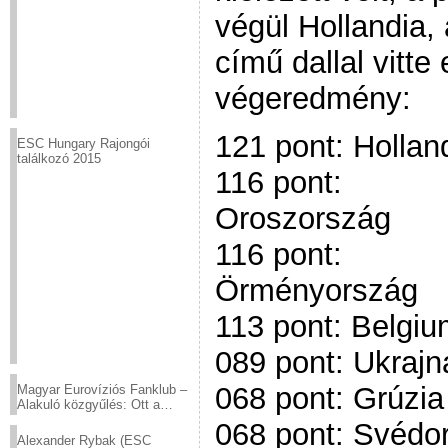
végül Hollandia, 
című dallal vitte
végeredmény:
121 pont: Hollan
ESC Hungary Rajongói
találkozó 2015
116 pont:
Oroszország
116 pont:
Örményország
113 pont: Belgi
089 pont: Ukrajn
068 pont: Grúzia
Magyar Eurovíziós Fanklub –
Alakuló közgyűlés: Ott a
helyed!
068 pont: Svédo
Alexander Rybak (ESC