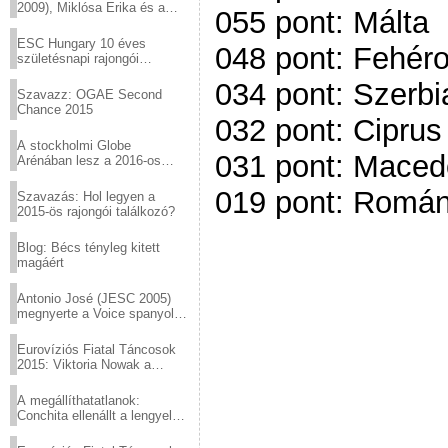
2009), Miklósa Erika és a
055 pont: Málta
Virtuózok tehetségkutató
sztárjai a Margitszigeten
ESC Hungary 10 éves
048 pont: Fehér
születésnapi rajongói
találkozó
034 pont: Szerbi
Szavazz: OGAE Second
Chance 2015
032 pont: Ciprus
A stockholmi Globe
031 pont: Maced
Arénában lesz a 2016-os
Eurovízió
019 pont: Román
Szavazás: Hol legyen a
2015-ös rajongói találkozó?
Blog: Bécs tényleg kitett
magáért
Antonio José (JESC 2005)
megnyerte a Voice spanyol
verzióját
Eurovíziós Fiatal Táncosok
2015: Viktoria Nowak a
győztes Lengyelországból
A megállíthatatlanok:
Conchita ellenállt a lengyel
konzervatív nyomásnak