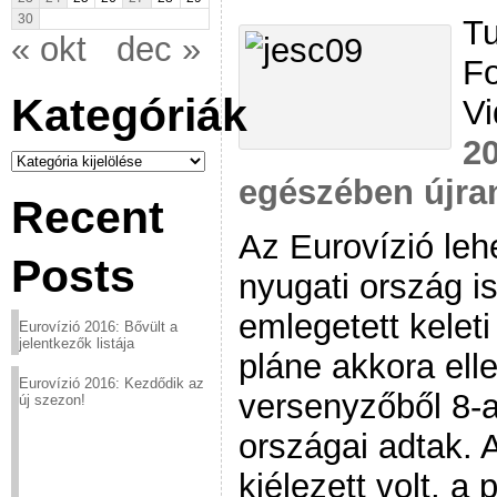
30
Tu
« okt
dec »
F
Kategóriák
V
20
Kategóriák
egészében újra
Recent
Az Eurovízió lehe
Posts
nyugati ország i
emlegetett kelet
Eurovízió 2016: Bővült a
jelentkezők listája
pláne akkora ell
Eurovízió 2016: Kezdődik az
versenyzőből 8-at
új szezon!
országai adtak. 
kiélezett volt, 