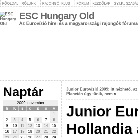
FŐOLDAL
RÓLUNK
RAJONGÓI KLUB
FÓRUM
KEZDŐLAP
GY.I.K., SZAB
ESC Hungary Old
Az Eurovízió hírei és a magyarországi rajongók fóruma
Naptár
Junior Eurovízió 2009: itt nézhető, a
Planetán úgy tűnik, nem
»
2009. november
Junior Eur
h
K
s
c
p
s
v
1
2
3
4
5
6
7
8
Hollandia
9
10
11
12
13
14
15
16
17
18
19
20
21
22
23
24
25
26
27
28
29