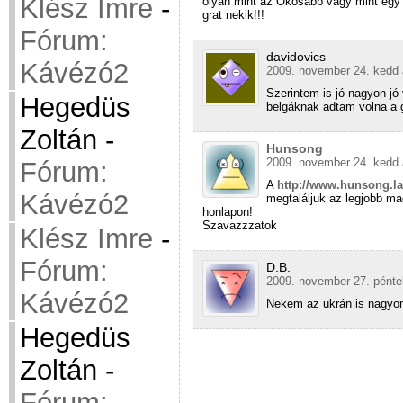
Klész Imre
-
olyan mint az Okosabb vagy mint egy 
grat nekik!!!
Fórum:
davidovics
Kávézó2
2009. november 24. kedd 
Szerintem is jó nagyon jó 
Hegedüs
belgáknak adtam volna a g
Zoltán
-
Hunsong
2009. november 24. kedd 
Fórum:
A
http://www.hunsong.l
Kávézó2
megtaláljuk az legjobb ma
honlapon!
Szavazzzatok
Klész Imre
-
Fórum:
D.B.
2009. november 27. pénte
Kávézó2
Nekem az ukrán is nagyon 
Hegedüs
Zoltán
-
Fórum: