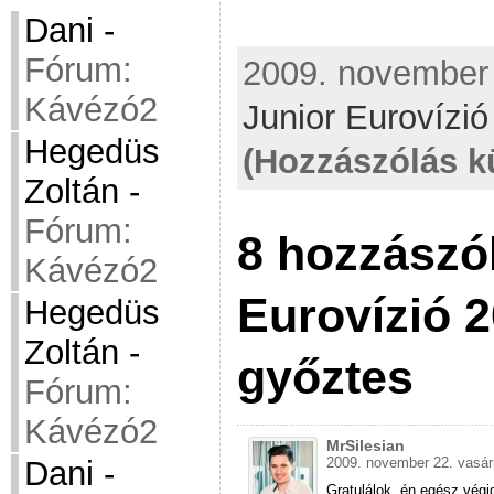
Dani
-
Fórum:
2009. november 
Kávézó2
Junior Eurovízi
Hegedüs
(Hozzászólás k
Zoltán
-
Fórum:
8 hozzászó
Kávézó2
Eurovízió 2
Hegedüs
Zoltán
-
győztes
Fórum:
Kávézó2
MrSilesian
Dani
-
2009. november 22. vasár
Gratulálok, én egész végi