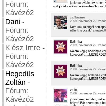
Fórum:
junioreurovision.tv-n nem
volt jó felbontású de élvezhetőbb 
Kávézó2
zaffarano
Dani
-
2009. november 22. vasár
Nem sok rajongói honlapnak
Fórum:
nálunk is „csak” a másodi
Kávézó2
Bálintka
2009. november 22. vasár
Klész Imre
-
Nálam végig hoolandia vol
Fórum:
koreográfia….MEGÉRDEME
Kávézó2
Bálintka
2009. november 22. vasár
Hegedüs
Nálam végig hollandia vol
koreográfia….MEGÉRDEME
Zoltán
-
Fórum:
zolitt
2009. november 22. vasár
Kávézó2
jó volt meg minden, nekem
helyet! Bár szeretem a hol