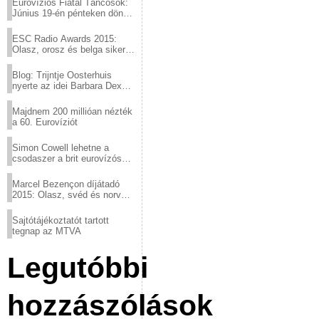
Eurovíziós Fiatal Táncosok:
Június 19-én pénteken döntő
a sör fővárosából!
ESC Radio Awards 2015:
Olasz, orosz és belga siker,
a svédek kimaradtak
Blog: Trijntje Oosterhuis
nyerte az idei Barbara Dex
díjat
Majdnem 200 millióan nézték
a 60. Eurovíziót
Simon Cowell lehetne a
csodaszer a brit eurovízós
kudarcok ellen
Marcel Bezençon díjátadó
2015: Olasz, svéd és norvég
győzelem
Sajtótájékoztatót tartott
tegnap az MTVA
Legutóbbi
hozzászólások