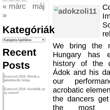
« márc
máj
C
»
Im
S
Kategóriák
re
Kategóriák
We bring the 
Recent
Hungary has e
history of the 
Posts
Ádok and his da
Eurovízió 2016: Bővült a
our performan
jelentkezők listája
acrobatic element
Eurovízió 2016: Kezdődik az
új szezon!
the dancers get
the most dif