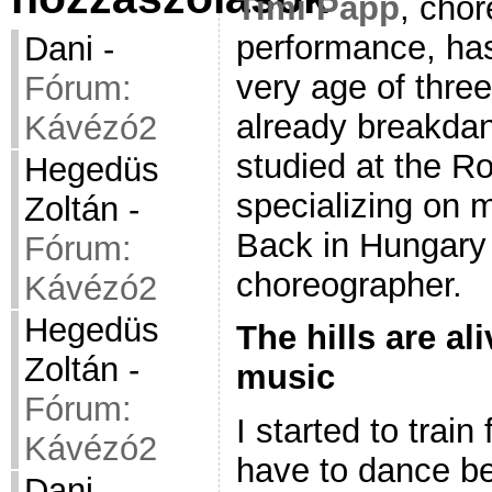
Timi Papp
, cho
performance, ha
Dani
-
very age of thre
Fórum:
already breakdan
Kávézó2
studied at the 
Hegedüs
specializing on 
Zoltán
-
Back in Hungary
Fórum:
choreographer.
Kávézó2
Hegedüs
The hills are al
Zoltán
-
music
Fórum:
I started to train
Kávézó2
have to dance be
Dani
-