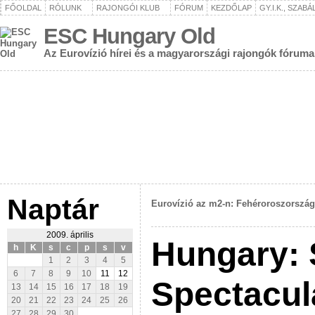
FŐOLDAL
RÓLUNK
RAJONGÓI KLUB
FÓRUM
KEZDŐLAP
GY.I.K., SZAB
ESC Hungary Old
Az Eurovízió hírei és a magyarországi rajongók fóruma
Naptár
Eurovízió az m2-n: Fehéroroszország
2009. április
Hungary: 
h
K
s
c
p
s
v
1
2
3
4
5
6
7
8
9
10
11
12
Spectacul
13
14
15
16
17
18
19
20
21
22
23
24
25
26
27
28
29
30