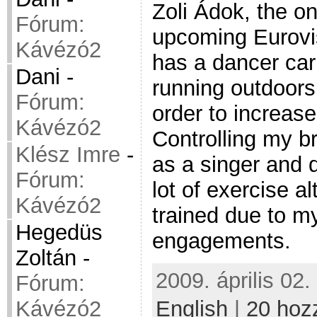
Zoli Ádok, the on
Fórum:
upcoming Eurovi
Kávézó2
has a dancer carr
Dani
-
running outdoors
Fórum:
order to increas
Kávézó2
Controlling my br
Klész Imre
-
as a singer and 
Fórum:
lot of exercise al
Kávézó2
trained due to m
Hegedüs
engagements.
Zoltán
-
2009. április 02.
Fórum:
English
|
20 hoz
Kávézó2