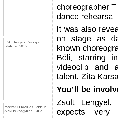
choreographer Ti
dance rehearsal 
It was also revea
on stage as da
ESC Hungary Rajongói
known choreograp
találkozó 2015
Béli, starring 
videoclip and 
talent, Zita Karsa
You’ll be involv
Zsolt Lengyel,
Magyar Eurovíziós Fanklub –
expects very
Alakuló közgyűlés: Ott a
helyed!