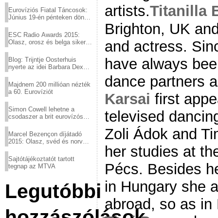
artists.
Titanilla 
Eurovíziós Fiatal Táncosok:
Június 19-én pénteken döntő
Brighton, UK an
a sör fővárosából!
ESC Radio Awards 2015:
and actress. Sin
Olasz, orosz és belga siker,
a svédek kimaradtak
have always bee
Blog: Trijntje Oosterhuis
nyerte az idei Barbara Dex
díjat
dance partners a
Majdnem 200 millióan nézték
a 60. Eurovíziót
Karsai
first appe
Simon Cowell lehetne a
televised dancing
csodaszer a brit eurovízós
kudarcok ellen
Zoli Ádok and Ti
Marcel Bezençon díjátadó
2015: Olasz, svéd és norvég
her studies at the
győzelem
Sajtótájékoztatót tartott
Pécs. Besides h
tegnap az MTVA
in Hungary she a
Legutóbbi
abroad, so as in 
hozzászólások