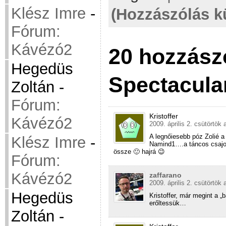
Klész Imre
-
(Hozzászólás k
Fórum:
Kávézó2
20 hozzász
Hegedüs
Spectacula
Zoltán
-
Fórum:
Kristoffer
Kávézó2
2009. április 2. csütörtök 
A legnőiesebb póz Zolié 
Klész Imre
-
Namind1….a táncos csajok
össze 🙂 hajrá 😉
Fórum:
Kávézó2
zaffarano
2009. április 2. csütörtök 
Hegedüs
Kristoffer, már megint a 
erőltessük…
Zoltán
-