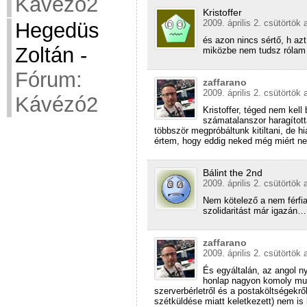
Kávézó2
Kristoffer
2009. április 2. csütörtök 
Hegedüs
és azon nincs sértő, h azt
Zoltán
-
miközbe nem tudsz rólam
Fórum:
zaffarano
2009. április 2. csütörtök 
Kávézó2
Kristoffer, téged nem kell
számatalanszor haragított
többször megpróbáltunk kitiltani, de
értem, hogy eddig neked még miért nem
Bálint the 2nd
2009. április 2. csütörtök 
Nem kötelező a nem férfia
szolidaritást már igazán…
zaffarano
2009. április 2. csütörtök 
És egyáltalán, az angol n
honlap nagyon komoly mun
szerverbérletről és a postaköltségekrő
szétküldése miatt keletkezett) nem is