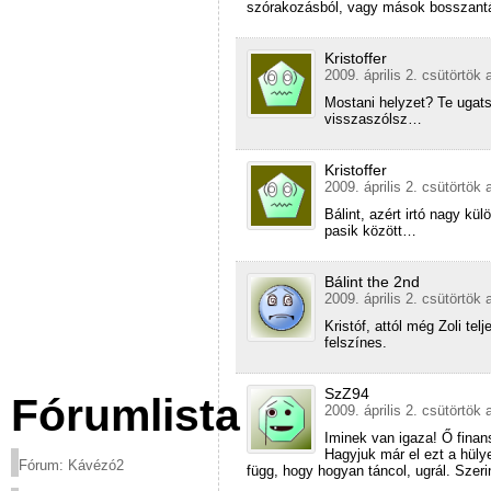
szórakozásból, vagy mások bosszantá
Kristoffer
2009. április 2. csütörtök 
Mostani helyzet? Te ugats
visszaszólsz…
Kristoffer
2009. április 2. csütörtök 
Bálint, azért irtó nagy kü
pasik között…
Bálint the 2nd
2009. április 2. csütörtök 
Kristóf, attól még Zoli te
felszínes.
SzZ94
Fórumlista
2009. április 2. csütörtök 
Iminek van igaza! Ő finans
Hagyjuk már el ezt a hüly
Fórum: Kávézó2
függ, hogy hogyan táncol, ugrál. Sze