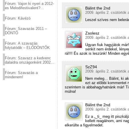
Fórum: Vajon ki nyeri a 2012-
Bálint the 2nd
es Melodifestivalent?
(2012.03.10. 12:00-ig)
2009. április 2. csütörtök 
Fórum: Kávézó
Leszel szíves nem belerá
Fórum: Szavazás 2011 –
Zsolesz
DÖNTŐ
2009. április 2. csütörtök 
Fórum: A szavazás
Ugyan fiuk hagyjátok már
folytatódik – ELŐDÖNTŐK
senkit nem érdekel, lény
rá!!!! És azok is leszünk! Minden egyé
Fórum: Szavazz a kedvenc
dalaidra országonként 2002
SzZ94
és 2011 között!
2009. április 2. csütörtök 
Fórum: Szavazás a
mindenem!
Nem meleg… Bálint, ki akar
ezt az előbbi kommentet 
szerintem is abbahagyhatnánk már! T
múlna!
Bálint the 2nd
2009. április 2. csütörtök 
Ez a „_ti_ meg itt piszká
kellett reagálnom, ami na
elkerülte a figyelmedet.