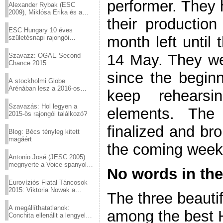
performer. They
Alexander Rybak (ESC
2009), Miklósa Erika és a
their productio
Virtuózok tehetségkutató
sztárjai a Margitszigeten
ESC Hungary 10 éves
month left until
születésnapi rajongói
találkozó
14 May. They we
Szavazz: OGAE Second
Chance 2015
since the begin
A stockholmi Globe
Arénában lesz a 2016-os
keep rehearsi
Eurovízió
Szavazás: Hol legyen a
elements. The
2015-ös rajongói találkozó?
finalized and bro
Blog: Bécs tényleg kitett
magáért
the coming week
Antonio José (JESC 2005)
megnyerte a Voice spanyol
No words in the
verzióját
Eurovíziós Fiatal Táncosok
2015: Viktoria Nowak a
The three beauti
győztes Lengyelországból
A megállíthatatlanok:
among the best 
Conchita ellenállt a lengyel
konzervatív nyomásnak