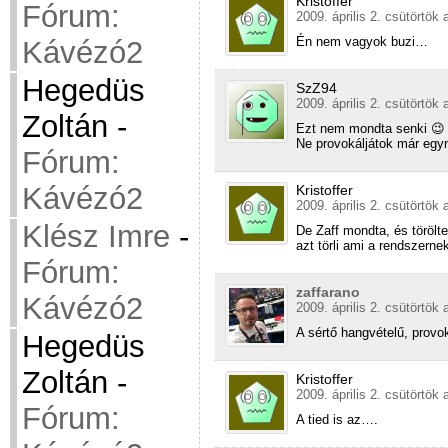
Kristoffer
Fórum:
2009. április 2. csütörtök 
Én nem vagyok buzi…
Kávézó2
Hegedüs
SzZ94
2009. április 2. csütörtök 
Zoltán
-
Ezt nem mondta senki 😉
Ne provokáljátok már eg
Fórum:
Kávézó2
Kristoffer
2009. április 2. csütörtök 
Klész Imre
-
De Zaff mondta, és töröl
azt törli ami a rendszern
Fórum:
zaffarano
Kávézó2
2009. április 2. csütörtök 
A sértő hangvételű, provo
Hegedüs
Zoltán
-
Kristoffer
2009. április 2. csütörtök 
Fórum:
A tied is az….