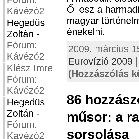
Ő lesz a harmadi
Kávézó2
magyar történelm
Hegedüs
énekelni.
Zoltán
-
Fórum:
2009. március 15
Kávézó2
Eurovízió 2009
Klész Imre
-
(Hozzászólás k
Fórum:
Kávézó2
86 hozzász
Hegedüs
Zoltán
-
műsor: a ra
Fórum:
sorsolása
Kávézó2