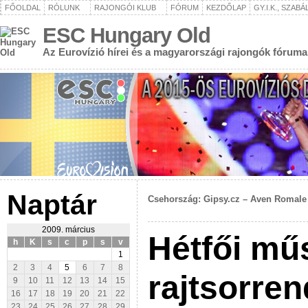
FŐOLDAL
RÓLUNK
RAJONGÓI KLUB
FÓRUM
KEZDŐLAP
GY.I.K., SZAB
ESC Hungary Old
Az Eurovízió hírei és a magyarországi rajongók fóruma
Naptár
Csehország: Gipsy.cz – Aven Romale
2009. március
Hétfői mű
h
K
s
c
p
s
v
1
2
3
4
5
6
7
8
rajtsorre
9
10
11
12
13
14
15
16
17
18
19
20
21
22
23
24
25
26
27
28
29