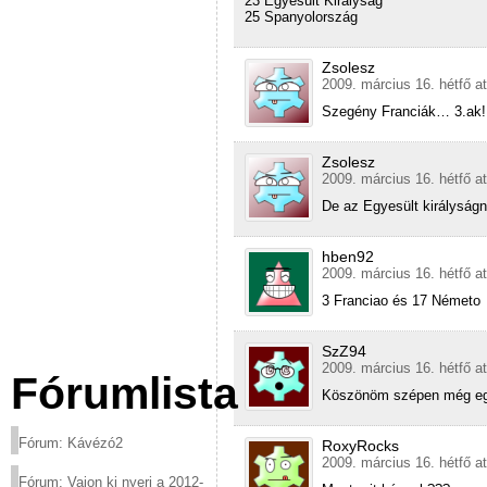
23 Egyesült Királyság
25 Spanyolország
Zsolesz
2009. március 16. hétfő a
Szegény Franciák… 3.ak!
Zsolesz
2009. március 16. hétfő a
De az Egyesült királyságn
hben92
2009. március 16. hétfő a
3 Franciao és 17 Németo
SzZ94
2009. március 16. hétfő a
Fórumlista
Köszönöm szépen még egy
Fórum: Kávézó2
RoxyRocks
2009. március 16. hétfő a
Fórum: Vajon ki nyeri a 2012-