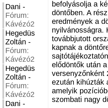
befolyásolja a k
Dani
-
döntőben. A rész
Fórum:
eredmények a dö
Kávézó2
nyilvánosságra. 
Hegedüs
továbbjutott ors
Zoltán
-
kapnak a döntőre
Fórum:
sajtótájékoztatón
Kávézó2
elődöntők után a 
Hegedüs
versenyzőnként 2
Zoltán
-
ezután kihúzták 
Fórum:
amelyik pozíciób
Kávézó2
szombati nagy d
Dani
-