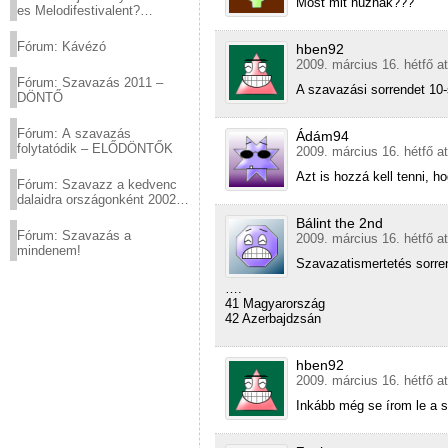
Most mit húznak???
es Melodifestivalent?
(2012.03.10. 12:00-ig)
Fórum: Kávézó
hben92
2009. március 16. hétfő a
Fórum: Szavazás 2011 –
A szavazási sorrendet 10-
DÖNTŐ
Fórum: A szavazás
Ádám94
folytatódik – ELŐDÖNTŐK
2009. március 16. hétfő a
Azt is hozzá kell tenni, h
Fórum: Szavazz a kedvenc
dalaidra országonként 2002
és 2011 között!
Bálint the 2nd
Fórum: Szavazás a
2009. március 16. hétfő a
mindenem!
Szavazatismertetés sorre
….
41 Magyarország
42 Azerbajdzsán
hben92
2009. március 16. hétfő a
Inkább még se írom le a s