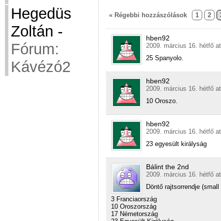
Hegedüs
« Régebbi hozzászólások
1
2
Zoltán
-
hben92
Fórum:
2009. március 16. hétfő a
25 Spanyolo.
Kávézó2
hben92
2009. március 16. hétfő a
10 Oroszo.
hben92
2009. március 16. hétfő a
23 egyesült királyság
Bálint the 2nd
2009. március 16. hétfő a
Döntő rajtsorrendje (small
3 Franciaország
10 Oroszország
17 Németország