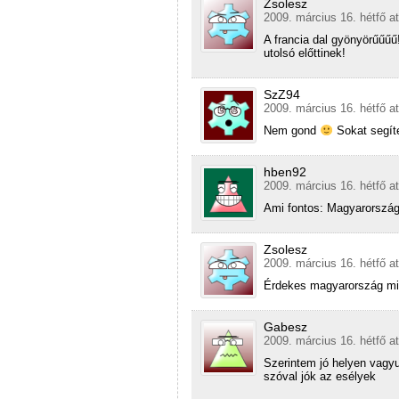
Zsolesz
2009. március 16. hétfő a
A francia dal gyönyörűűűű
utolsó előttinek!
SzZ94
2009. március 16. hétfő a
Nem gond
Sokat segíte
hben92
2009. március 16. hétfő a
Ami fontos: Magyarország u
Zsolesz
2009. március 16. hétfő a
Érdekes magyarország min
Gabesz
2009. március 16. hétfő a
Szerintem jó helyen vagy
szóval jók az esélyek