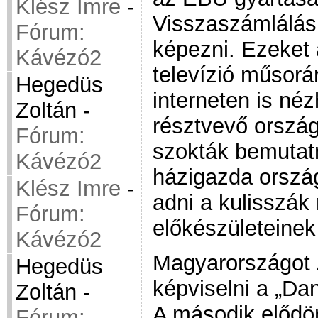
Klész Imre
-
Visszaszámlálás
Fórum:
képezni. Ezeket
Kávézó2
televízió műsorá
Hegedüs
interneten is né
Zoltán
-
résztvevő ország
Fórum:
szokták bemutatni
Kávézó2
házigazda ország
Klész Imre
-
adni a kulisszák
Fórum:
előkészületeine
Kávézó2
Magyarországot 
Hegedüs
képviselni a „Da
Zoltán
-
A második elődön
Fórum: