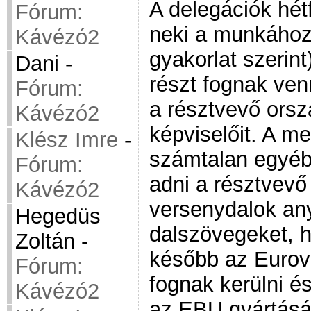
A delegációk hét
Fórum:
neki a munkához.
Kávézó2
gyakorlat szerint
Dani
-
részt fognak venn
Fórum:
a résztvevő orsz
Kávézó2
képviselőit. A m
Klész Imre
-
számtalan egyéb 
Fórum:
adni a résztvevő
Kávézó2
versenydalok anya
Hegedüs
dalszövegeket, 
Zoltán
-
később az Eurov
Fórum:
fognak kerülni é
Kávézó2
az EBU gyártásá