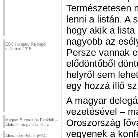
Természetesen m
lenni a listán. A 
hogy akik a lista
nagyobb az esély
ESC Hungary Rajongói
találkozó 2015
Persze vannak el
elődöntőből dönt
helyről sem lehet
egy hozzá illő sz
A magyar delegá
vezetésével – má
Oroszország főv
Magyar Eurovíziós Fanklub –
Alakuló közgyűlés: Ott a
helyed!
vegyenek a konf
Alexander Rybak (ESC