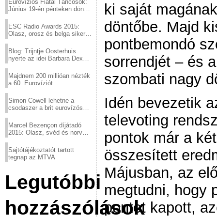
Eurovíziós Fiatal Táncosok:
ki saját magának 
Június 19-én pénteken döntő
a sör fővárosából!
döntőbe. Majd ki
ESC Radio Awards 2015:
Olasz, orosz és belga siker,
pontbemondó szó
a svédek kimaradtak
Blog: Trijntje Oosterhuis
sorrendjét – és a
nyerte az idei Barbara Dex
díjat
szombati nagy d
Majdnem 200 millióan nézték
a 60. Eurovíziót
Idén bevezetik a
Simon Cowell lehetne a
csodaszer a brit eurovízós
kudarcok ellen
televoting rendsz
Marcel Bezençon díjátadó
2015: Olasz, svéd és norvég
pontok már a két
győzelem
Sajtótájékoztatót tartott
összesített eredm
tegnap az MTVA
Májusban, az el
Legutóbbi
megtudni, hogy 
hozzászólások
pontot kapott, az