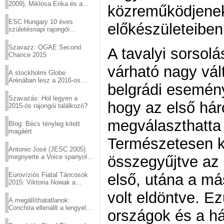
2009), Miklósa Erika és a
közreműködjenek
Virtuózok tehetségkutató
sztárjai a Margitszigeten
ESC Hungary 10 éves
előkészületeiben
születésnapi rajongói
találkozó
Szavazz: OGAE Second
A tavalyi sorsol
Chance 2015
várható nagy vál
A stockholmi Globe
Arénában lesz a 2016-os
belgrádi esemény
Eurovízió
Szavazás: Hol legyen a
hogy az első hár
2015-ös rajongói találkozó?
megválaszthatta 
Blog: Bécs tényleg kitett
magáért
Természetesen k
Antonio José (JESC 2005)
megnyerte a Voice spanyol
összegyűjtve az
verzióját
Eurovíziós Fiatal Táncosok
első, utána a má
2015: Viktoria Nowak a
győztes Lengyelországból
volt eldöntve. E
A megállíthatatlanok:
Conchita ellenállt a lengyel
országok és a há
konzervatív nyomásnak