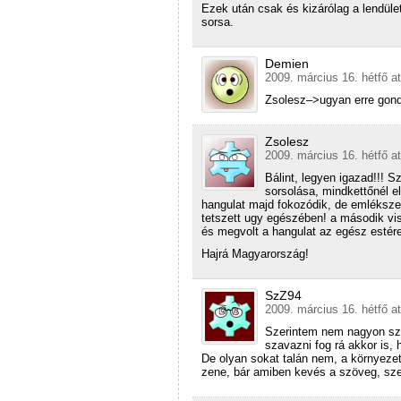
Ezek után csak és kizárólag a lendüle
sorsa.
Demien
2009. március 16. hétfő a
Zsolesz–>ugyan erre gond
Zsolesz
2009. március 16. hétfő a
Bálint, legyen igazad!!! S
sorsolása, mindkettőnél e
hangulat majd fokozódik, de emléksze
tetszett ugy egészében! a második vi
és megvolt a hangulat az egész estére!
Hajrá Magyarország!
SzZ94
2009. március 16. hétfő a
Szerintem nem nagyon szá
szavazni fog rá akkor is,
De olyan sokat talán nem, a környezet 
zene, bár amiben kevés a szöveg, sz