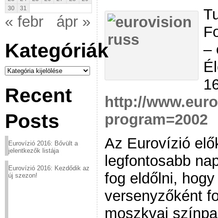
30
31
Tu
« febr
ápr »
Fo
Kategóriák
– 
Él
Kategóriák
1
Recent
http://www.euro
Posts
program=2002
Az Eurovízió elő
Eurovízió 2016: Bővült a
jelentkezők listája
legfontosabb napj
Eurovízió 2016: Kezdődik az
fog eldőlni, hogy
új szezon!
versenyzőként fo
moszkvai színpad