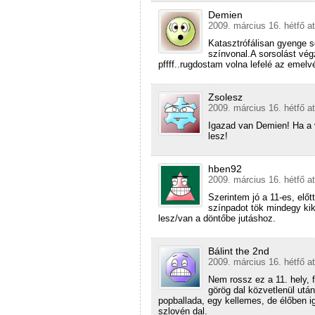
Demien
2009. március 16. hétfő a
Katasztrófálisan gyenge s
színvonal.A sorsolást vég
pffff..rugdostam volna lefelé az emelv
Zsolesz
2009. március 16. hétfő a
Igazad van Demien! Ha a 
lesz!
hben92
2009. március 16. hétfő a
Szerintem jó a 11-es, előtt
színpadot tök mindegy ki
lesz/van a döntőbe jutáshoz.
Bálint the 2nd
2009. március 16. hétfő a
Nem rossz ez a 11. hely, 
görög dal közvetlenül utá
popballada, egy kellemes, de élőben ig
szlovén dal.