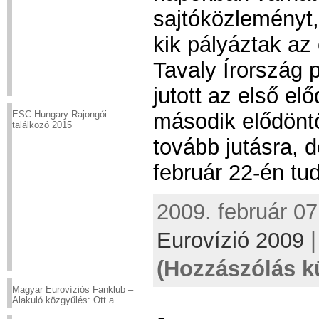
sajtóközleményt,
kik pályáztak az
Tavaly Írország 
jutott az első el
második elődönt
ESC Hungary Rajongói
találkozó 2015
tovább jutásra, d
február 22-én tu
2009. február 07
Eurovízió 2009
(Hozzászólás k
Magyar Eurovíziós Fanklub –
Alakuló közgyűlés: Ott a
helyed!