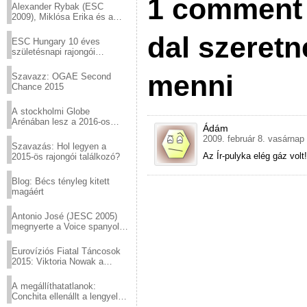
1 comment 
Alexander Rybak (ESC
2009), Miklósa Erika és a
Virtuózok tehetségkutató
dal szeretn
sztárjai a Margitszigeten
ESC Hungary 10 éves
születésnapi rajongói
találkozó
menni
Szavazz: OGAE Second
Chance 2015
A stockholmi Globe
Arénában lesz a 2016-os
Ádám
Eurovízió
2009. február 8. vasárnap
Szavazás: Hol legyen a
Az Ír-pulyka elég gáz volt!pff
2015-ös rajongói találkozó?
Blog: Bécs tényleg kitett
magáért
Antonio José (JESC 2005)
megnyerte a Voice spanyol
verzióját
Eurovíziós Fiatal Táncosok
2015: Viktoria Nowak a
győztes Lengyelországból
A megállíthatatlanok:
Conchita ellenállt a lengyel
konzervatív nyomásnak