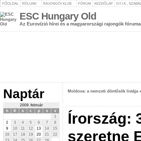
FŐOLDAL
RÓLUNK
RAJONGÓI KLUB
FÓRUM
KEZDŐLAP
GY.I.K., SZAB
ESC Hungary Old
Az Eurovízió hírei és a magyarországi rajongók fóruma
Naptár
Moldova: a nemzeti döntősök listája
2009. február
h
K
s
c
p
s
v
Írország: 
1
2
3
4
5
6
7
8
9
10
11
12
13
14
15
szeretne 
16
17
18
19
20
21
22
23
24
25
26
27
28