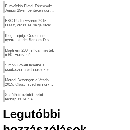
Eurovíziós Fiatal Táncosok:
Június 19-én pénteken döntő
a sör fővárosából!
ESC Radio Awards 2015:
Olasz, orosz és belga siker,
a svédek kimaradtak
Blog: Trijntje Oosterhuis
nyerte az idei Barbara Dex
díjat
Majdnem 200 millióan nézték
a 60. Eurovíziót
Simon Cowell lehetne a
csodaszer a brit eurovízós
kudarcok ellen
Marcel Bezençon díjátadó
2015: Olasz, svéd és norvég
győzelem
Sajtótájékoztatót tartott
tegnap az MTVA
Legutóbbi
hozzászólások