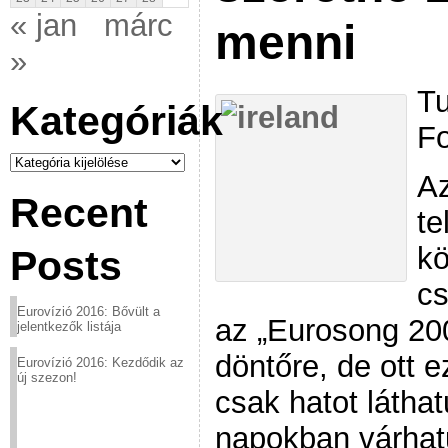
« jan
márc
menni
»
Tu
Kategóriák
Fo
Kategóriák
Az
Recent
te
kö
Posts
cs
Eurovízió 2016: Bővült a
az „Eurosong 20
jelentkezők listája
döntőre, de ott e
Eurovízió 2016: Kezdődik az
új szezon!
csak hatot látha
napokban várhat