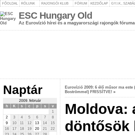
FŐOLDAL
RÓLUNK
RAJONGÓI KLUB
FÓRUM
KEZDŐLAP
GY.I.K., SZAB
ESC Hungary Old
Az Eurovízió hírei és a magyarországi rajongók fóruma
Naptár
Eurovízió 2009: 6 élő műsor ma este 
Boströmmel) FRISSÍTVE!
»
2009. február
Moldova: 
h
K
s
c
p
s
v
1
2
3
4
5
6
7
8
döntősök l
9
10
11
12
13
14
15
16
17
18
19
20
21
22
23
24
25
26
27
28