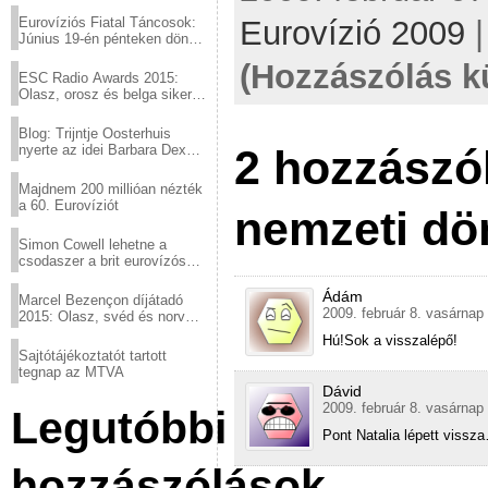
Eurovíziós Fiatal Táncosok:
Eurovízió 2009
Június 19-én pénteken döntő
a sör fővárosából!
(Hozzászólás k
ESC Radio Awards 2015:
Olasz, orosz és belga siker,
a svédek kimaradtak
Blog: Trijntje Oosterhuis
nyerte az idei Barbara Dex
2 hozzászó
díjat
Majdnem 200 millióan nézték
a 60. Eurovíziót
nemzeti dön
Simon Cowell lehetne a
csodaszer a brit eurovízós
kudarcok ellen
Ádám
Marcel Bezençon díjátadó
2009. február 8. vasárnap
2015: Olasz, svéd és norvég
győzelem
Hú!Sok a visszalépő!
Sajtótájékoztatót tartott
tegnap az MTVA
Dávid
2009. február 8. vasárnap
Legutóbbi
Pont Natalia lépett vissz
hozzászólások