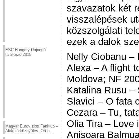
szavazatok két r
visszalépések u
közszolgálati tel
ezek a dalok sze
ESC Hungary Rajongói
Nelly Ciobanu –
találkozó 2015
Alexa – A flight t
Moldova; NF 20
Katalina Rusu –
Slavici – O fata 
Cezara – Tu, tat
Olia Tira – Love i
Magyar Eurovíziós Fanklub –
Alakuló közgyűlés: Ott a
Anisoara Balmua
helyed!