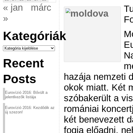
« jan
márc
Tu
»
F
M
Kategóriák
Eu
Kategóriák
Na
Recent
m
hazája nemzeti 
Posts
okok miatt. Két 
Eurovízió 2016: Bővült a
szóbakerült a vi
jelentkezők listája
romániai koncertj
Eurovízió 2016: Kezdődik az
új szezon!
két benevezett d
fogja előadni, n