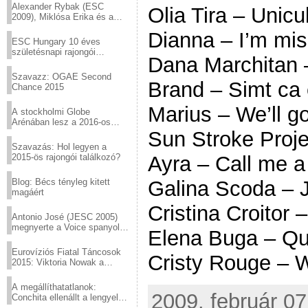
Alexander Rybak (ESC
Olia Tira – Unic
2009), Miklósa Erika és a
Virtuózok tehetségkutató
Dianna – I’m mis
sztárjai a Margitszigeten
ESC Hungary 10 éves
születésnapi rajongói
Dana Marchitan 
találkozó
Szavazz: OGAE Second
Brand – Simt ca 
Chance 2015
Marius – We’ll g
A stockholmi Globe
Arénában lesz a 2016-os
Eurovízió
Sun Stroke Proje
Szavazás: Hol legyen a
2015-ös rajongói találkozó?
Ayra – Call me a 
Blog: Bécs tényleg kitett
Galina Scoda – 
magáért
Cristina Croitor 
Antonio José (JESC 2005)
megnyerte a Voice spanyol
Elena Buga – Q
verzióját
Eurovíziós Fiatal Táncosok
Cristy Rouge – 
2015: Viktoria Nowak a
győztes Lengyelországból
A megállíthatatlanok:
2009. február 07
Conchita ellenállt a lengyel
konzervatív nyomásnak