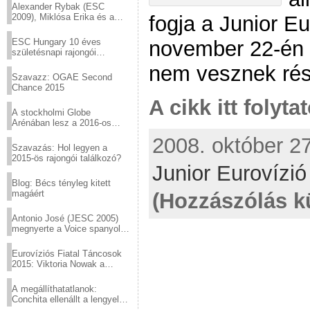
Alexander Rybak (ESC
fogja a Junior Eu
2009), Miklósa Erika és a
Virtuózok tehetségkutató
sztárjai a Margitszigeten
november 22-én 
ESC Hungary 10 éves
születésnapi rajongói
találkozó
nem vesznek rés
Szavazz: OGAE Second
Chance 2015
A cikk itt folyta
A stockholmi Globe
Arénában lesz a 2016-os
Eurovízió
2008. október 27
Szavazás: Hol legyen a
2015-ös rajongói találkozó?
Junior Eurovízi
Blog: Bécs tényleg kitett
magáért
(Hozzászólás k
Antonio José (JESC 2005)
megnyerte a Voice spanyol
verzióját
Eurovíziós Fiatal Táncosok
2015: Viktoria Nowak a
győztes Lengyelországból
A megállíthatatlanok:
Conchita ellenállt a lengyel
konzervatív nyomásnak