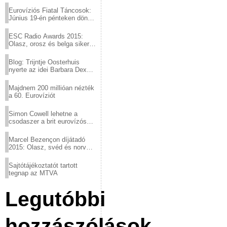
Eurovíziós Fiatal Táncosok:
Június 19-én pénteken döntő
a sör fővárosából!
ESC Radio Awards 2015:
Olasz, orosz és belga siker,
a svédek kimaradtak
Blog: Trijntje Oosterhuis
nyerte az idei Barbara Dex
díjat
Majdnem 200 millióan nézték
a 60. Eurovíziót
Simon Cowell lehetne a
csodaszer a brit eurovízós
kudarcok ellen
Marcel Bezençon díjátadó
2015: Olasz, svéd és norvég
győzelem
Sajtótájékoztatót tartott
tegnap az MTVA
Legutóbbi
hozzászólások