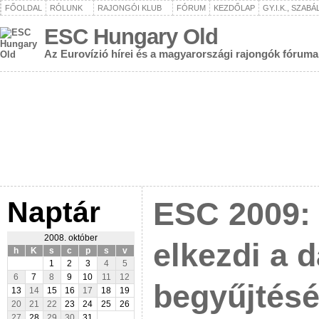
FŐOLDAL
RÓLUNK
RAJONGÓI KLUB
FÓRUM
KEZDŐLAP
GY.I.K., SZAB
ESC Hungary Old
Az Eurovízió hírei és a magyarországi rajongók fóruma
Naptár
ESC 2009:
2008. október
elkezdi a 
h
K
s
c
p
s
v
1
2
3
4
5
6
7
8
9
10
11
12
begyűjtésé
13
14
15
16
17
18
19
20
21
22
23
24
25
26
27
28
29
30
31