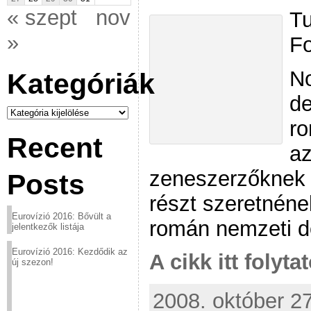
« szept
nov
Tu
»
Fo
No
Kategóriák
de
Kategóriák
ro
Recent
a
zeneszerzőknek a
Posts
részt szeretnéne
Eurovízió 2016: Bővült a
román nemzeti d
jelentkezők listája
Eurovízió 2016: Kezdődik az
A cikk itt folyta
új szezon!
2008. október 27