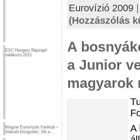
Eurovízió 2009
(Hozzászólás k
A bosnyáko
ESC Hungary Rajongói
találkozó 2015
a Junior v
magyarok
Tu
F
A 
Magyar Eurovíziós Fanklub –
Alakuló közgyűlés: Ott a
ál
helyed!