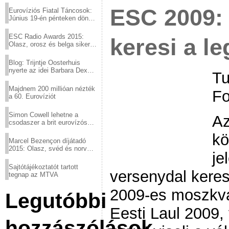
ESC 2009:
Eurovíziós Fiatal Táncosok:
Június 19-én pénteken döntő
a sör fővárosából!
ESC Radio Awards 2015:
keresi a le
Olasz, orosz és belga siker,
a svédek kimaradtak
Blog: Trijntje Oosterhuis
nyerte az idei Barbara Dex
Tu
díjat
Majdnem 200 millióan nézték
Fo
a 60. Eurovíziót
Simon Cowell lehetne a
Az
csodaszer a brit eurovízós
kudarcok ellen
kö
Marcel Bezençon díjátadó
2015: Olasz, svéd és norvég
je
győzelem
Sajtótájékoztatót tartott
versenydal keres
tegnap az MTVA
2009-es moszkva
Legutóbbi
Eesti Laul 2009,
hozzászólások