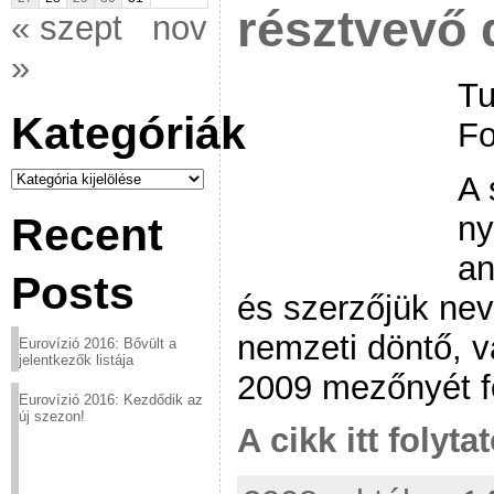
résztvevő 
« szept
nov
»
Tu
Kategóriák
Fo
Kategóriák
A 
ny
Recent
an
Posts
és szerzőjük nev
nemzeti döntő, v
Eurovízió 2016: Bővült a
jelentkezők listája
2009 mezőnyét f
Eurovízió 2016: Kezdődik az
új szezon!
A cikk itt folyta