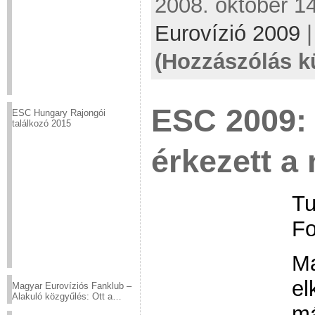
2008. október 14
Eurovízió 2009
(Hozzászólás k
ESC 2009: 
ESC Hungary Rajongói
találkozó 2015
érkezett a
Tu
Fo
Ma
el
Magyar Eurovíziós Fanklub –
Alakuló közgyűlés: Ott a
má
helyed!