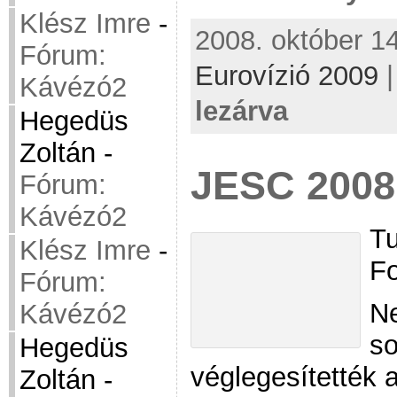
Klész Imre
-
2008. október 14
Fórum:
Eurovízió 2009
Kávézó2
lezárva
Hegedüs
Zoltán
-
JESC 2008:
Fórum:
Kávézó2
Tu
Klész Imre
-
Fo
Fórum:
Ne
Kávézó2
so
Hegedüs
véglegesítették 
Zoltán
-