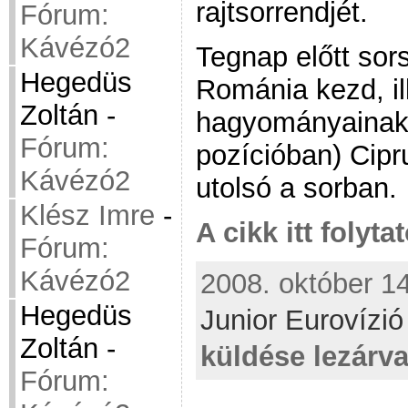
rajtsorrendjét.
Fórum:
Kávézó2
Tegnap előtt sors
Hegedüs
Románia kezd, il
Zoltán
-
hagyományainak 
Fórum:
pozícióban) Cipr
Kávézó2
utolsó a sorban.
Klész Imre
-
A cikk itt folyta
Fórum:
Kávézó2
2008. október 14
Hegedüs
Junior Eurovízi
Zoltán
-
küldése lezárv
Fórum: