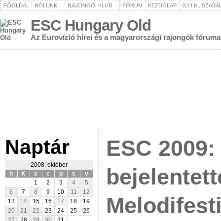
FŐOLDAL
RÓLUNK
RAJONGÓI KLUB
FÓRUM
KEZDŐLAP
GY.I.K., SZAB
ESC Hungary Old
Az Eurovízió hírei és a magyarországi rajongók fóruma
Naptár
ESC 2009:
2008. október
bejelentett
h
K
s
c
p
s
v
1
2
3
4
5
6
7
8
9
10
11
12
Melodifest
13
14
15
16
17
18
19
20
21
22
23
24
25
26
27
28
29
30
31