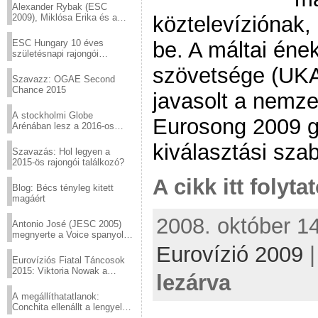
Alexander Rybak (ESC
köztelevíziónak,
2009), Miklósa Erika és a
Virtuózok tehetségkutató
sztárjai a Margitszigeten
be. A máltai éne
ESC Hungary 10 éves
születésnapi rajongói
találkozó
szövetsége (UKA
Szavazz: OGAE Second
Chance 2015
javasolt a nemze
A stockholmi Globe
Eurosong 2009 g
Arénában lesz a 2016-os
Eurovízió
kiválasztási sza
Szavazás: Hol legyen a
2015-ös rajongói találkozó?
A cikk itt folyta
Blog: Bécs tényleg kitett
magáért
2008. október 14
Antonio José (JESC 2005)
megnyerte a Voice spanyol
verzióját
Eurovízió 2009
Eurovíziós Fiatal Táncosok
2015: Viktoria Nowak a
lezárva
győztes Lengyelországból
A megállíthatatlanok:
Conchita ellenállt a lengyel
konzervatív nyomásnak