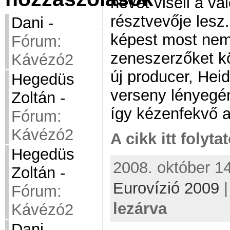
nevet viseli a v
résztvevője lesz
Dani
-
képest most ne
Fórum:
zeneszerzőket kö
Kávézó2
új producer, Heid
Hegedüs
verseny lényegé
Zoltán
-
így kézenfekvő a
Fórum:
Kávézó2
A cikk itt folyta
Hegedüs
2008. október 14
Zoltán
-
Eurovízió 2009
Fórum:
lezárva
Kávézó2
Dani
-