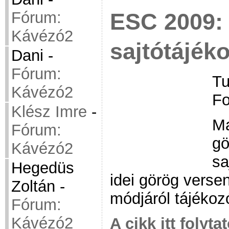
ESC 2009:
Fórum:
Kávézó2
sajtótájék
Dani
-
Fórum:
Tu
Kávézó2
Fo
Klész Imre
-
Ma
Fórum:
gö
Kávézó2
sa
Hegedüs
idei görög vers
Zoltán
-
módjáról tájékoz
Fórum:
Kávézó2
A cikk itt folyta