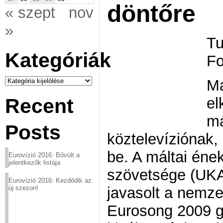
döntőre
« szept
nov
»
Tu
Kategóriák
Fo
Kategóriák
Ma
el
Recent
má
Posts
köztelevíziónak,
be. A máltai éne
Eurovízió 2016: Bővült a
jelentkezők listája
szövetsége (UKA
Eurovízió 2016: Kezdődik az
javasolt a nemze
új szezon!
Eurosong 2009 g