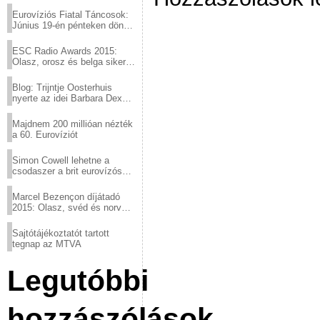
Eurovíziós Fiatal Táncosok:
Június 19-én pénteken döntő
a sör fővárosából!
ESC Radio Awards 2015:
Olasz, orosz és belga siker,
a svédek kimaradtak
Blog: Trijntje Oosterhuis
nyerte az idei Barbara Dex
díjat
Majdnem 200 millióan nézték
a 60. Eurovíziót
Simon Cowell lehetne a
csodaszer a brit eurovízós
kudarcok ellen
Marcel Bezençon díjátadó
2015: Olasz, svéd és norvég
győzelem
Sajtótájékoztatót tartott
tegnap az MTVA
Legutóbbi
hozzászólások