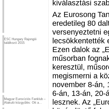
kiválasztási sza
Az Eurosong Tan
eredetileg 80 dal
versenyeztetni e
lecsökkentették 
ESC Hungary Rajongói
találkozó 2015
Ezen dalok az „
műsorban fognak
keresztül, műsor
megismerni a kö
november 8-án, 
6-án, 13-án, 20-
Magyar Eurovíziós Fanklub –
lesznek. Az „Eu
Alakuló közgyűlés: Ott a
helyed!