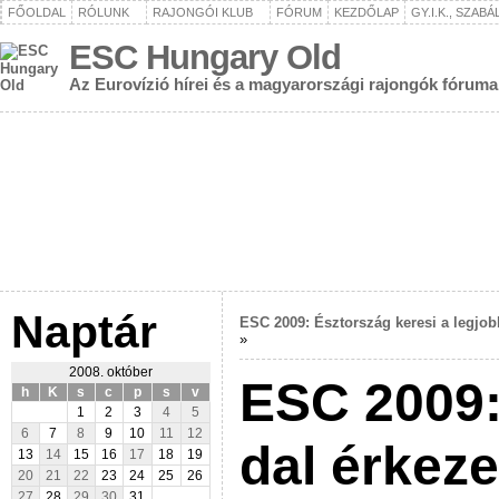
FŐOLDAL
RÓLUNK
RAJONGÓI KLUB
FÓRUM
KEZDŐLAP
GY.I.K., SZAB
ESC Hungary Old
Az Eurovízió hírei és a magyarországi rajongók fóruma
Naptár
ESC 2009: Észtország keresi a legjob
»
2008. október
ESC 2009:
h
K
s
c
p
s
v
1
2
3
4
5
6
7
8
9
10
11
12
dal érkeze
13
14
15
16
17
18
19
20
21
22
23
24
25
26
27
28
29
30
31