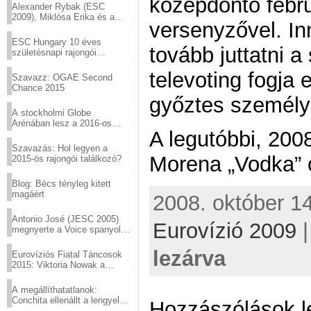
középdöntő febru
Alexander Rybak (ESC
2009), Miklósa Erika és a
versenyzővel. Inn
Virtuózok tehetségkutató
sztárjai a Margitszigeten
ESC Hungary 10 éves
tovább juttatni 
születésnapi rajongói
találkozó
televoting fogja 
Szavazz: OGAE Second
Chance 2015
győztes személy
A stockholmi Globe
Arénában lesz a 2016-os
A legutóbbi, 200
Eurovízió
Szavazás: Hol legyen a
Morena „Vodka” c
2015-ös rajongói találkozó?
Blog: Bécs tényleg kitett
magáért
2008. október 14
Antonio José (JESC 2005)
Eurovízió 2009
megnyerte a Voice spanyol
verzióját
lezárva
Eurovíziós Fiatal Táncosok
2015: Viktoria Nowak a
győztes Lengyelországból
A megállíthatatlanok:
Conchita ellenállt a lengyel
Hozzászólások l
konzervatív nyomásnak