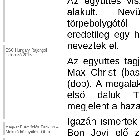
Az együttes vis
alakult. Ne
törpebolygótó
eredetileg egy h
neveztek el.
ESC Hungary Rajongói
találkozó 2015
Az együttes tag
Max Christ (bas
(dob). A megala
első daluk T
megjelent a hazai
Igazán ismertek
Magyar Eurovíziós Fanklub –
Bon Jovi elő ze
Alakuló közgyűlés: Ott a
helyed!