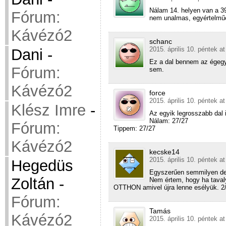
Nálam 14. helyen van a 39
Fórum:
nem unalmas, egyértelműe
Kávézó2
schanc
2015. április 10. péntek at
Dani
-
Ez a dal bennem az égeg
Fórum:
sem.
Kávézó2
force
2015. április 10. péntek at
Klész Imre
-
Az egyik legrosszabb dal 
Nálam: 27/27
Fórum:
Tippem: 27/27
Kávézó2
kecske14
2015. április 10. péntek a
Hegedüs
Egyszerűen semmilyen de 
Zoltán
-
Nem értem, hogy ha tavaly
OTTHON amivel újra lenne esélyük. 2
Fórum:
Tamás
Kávézó2
2015. április 10. péntek a