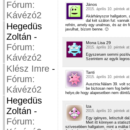
Fórum:
János
2015. április 10. péntek a
Kávézó2
Akárhányszor hallgatom, a
dal két szálon fut: vanna
Hegedüs
refrén, amely egy unalmas, és az én
javulhat, bízom benne. 🙂
Zoltán
-
Mona Lisa 29
Fórum:
2015. április 10. péntek a
Egyszeruen semmi pozitivu
Kávézó2
Szerintem az egyik legros
Klész Imre
-
Tanti
Fórum:
2015. április 10. péntek a
Ausztria:Nálam 39. volt 
Kávézó2
be biztosan nem fog befér
helye,de hogy alapesetben nem döntőz
Hegedüs
Iza
Zoltán
-
2015. április 10. péntek a
Egy igényes, letisztult da
Fórum:
Mert itt könnyen a statisz
szívesebben hallgatom, mint a máltai k