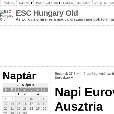
FŐOLDAL
RÓLUNK
RAJONGÓI KLUB
FÓRUM
KEZDŐLAP
GY.I.K., SZAB
ESC Hungary Old
Az Eurovízió hírei és a magyarországi rajongók fóruma
Naptár
Bécsnek 27,8 millió euróba kerül az i
Eurovízió
»
2015. április
Napi Euro
h
K
s
c
p
s
v
1
2
3
4
5
6
7
8
9
10
11
12
Ausztria
13
14
15
16
17
18
19
20
21
22
23
24
25
26
27
28
29
30