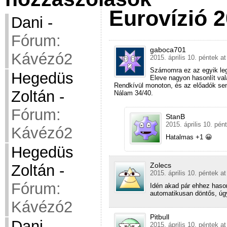
Eurovízió 2
Dani
-
Fórum:
gaboca701
Kávézó2
2015. április 10. péntek at
Számomra ez az egyik le
Hegedüs
Eleve nagyon hasonlít val
Rendkívül monoton, és az előadók se
Zoltán
-
Nálam 34/40.
Fórum:
StanB
2015. április 10. pén
Kávézó2
Hatalmas +1 😀
Hegedüs
Zolecs
Zoltán
-
2015. április 10. péntek at
Fórum:
Idén akad pár ehhez haso
automatikusan döntős, úgy
Kávézó2
Pitbull
Dani
-
2015. április 10. péntek at