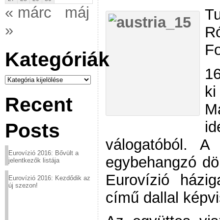
« márc
máj
Tu
»
Ró
Fo
Kategóriák
16
Kategóriák
k
Recent
M
i
Posts
válogatóból. 
Eurovízió 2016: Bővült a
egybehangzó dön
jelentkezők listája
Eurovízió házi
Eurovízió 2016: Kezdődik az
új szezon!
című dallal képvi