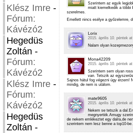
Szerintem az egyik legjob
Klész Imre
-
miatt kiemelkedik a többi 
szerelmes.
Fórum:
Emellett nincs esélye a győzelemre, d
Kávézó2
Lorix
Hegedüs
2015. április 10. péntek a
Nalam olyan kozepmezony 
Zoltán
-
Fórum:
Mona42209
2015. április 10. péntek a
Kávézó2
Szerintem sem olyan ross
van. Tetszik az egyszerű
Sajnos hátul fog végezni úgy érzem!
Klész Imre
-
mindig, de nem is utálom.
Fórum:
mate9605
Kávézó2
2015. április 10. péntek a
Nekem se tetszik a dal.E
Hegedüs
megnyertèk.Amugy szerin
de nekem emlèkeztet egy dalra,de ne
szerintem nem lesz benne a top10-be.
Zoltán
-