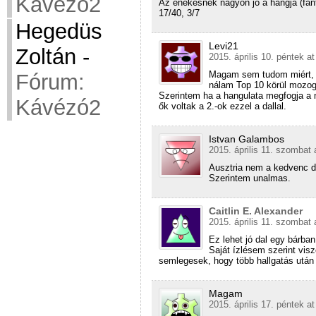
Kávézó2
Az énekesnek nagyon jó a hangja (fan
17/40, 3/7
Hegedüs
Levi21
Zoltán
-
2015. április 10. péntek a
Magam sem tudom miért, d
Fórum:
nálam Top 10 körül mozog
Szerintem ha a hangulata megfogja a n
Kávézó2
ők voltak a 2.-ok ezzel a dallal.
Istvan Galambos
2015. április 11. szombat 
Ausztria nem a kedvenc dal
Szerintem unalmas.
Caitlin E. Alexander
2015. április 11. szombat 
Ez lehet jó dal egy bárban
Saját ízlésem szerint visz
semlegesek, hogy több hallgatás utá
Magam
2015. április 17. péntek a