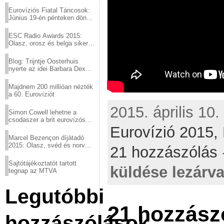
Eurovíziós Fiatal Táncosok:
Június 19-én pénteken döntő
a sör fővárosából!
ESC Radio Awards 2015:
Olasz, orosz és belga siker,
a svédek kimaradtak
Blog: Trijntje Oosterhuis
nyerte az idei Barbara Dex
díjat
Majdnem 200 millióan nézték
a 60. Eurovíziót
2015. április 10.
Simon Cowell lehetne a
csodaszer a brit eurovízós
kudarcok ellen
Eurovízió 2015,
Marcel Bezençon díjátadó
2015: Olasz, svéd és norvég
21 hozzászólás
győzelem
Sajtótájékoztatót tartott
küldése lezárva
tegnap az MTVA
Legutóbbi
21 hozzász
hozzászólások