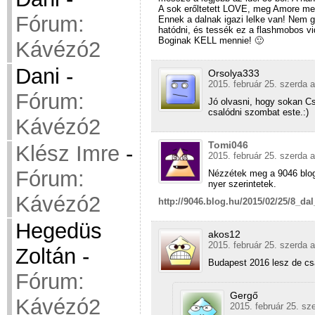
A sok erőltetett LOVE, meg Amore m
Fórum:
Ennek a dalnak igazi lelke van! Nem 
hatódni, és tessék ez a flashmobos 
Boginak KELL mennie! 🙂
Kávézó2
Dani
-
Orsolya333
2015. február 25. szerda a
Fórum:
Jó olvasni, hogy sokan C
csalódni szombat este.:)
Kávézó2
Tomi046
Klész Imre
-
2015. február 25. szerda a
Fórum:
Nézzétek meg a 9046 blog 
nyer szerintetek.
Kávézó2
http://9046.blog.hu/2015/02/25/8_d
Hegedüs
akos12
2015. február 25. szerda a
Zoltán
-
Budapest 2016 lesz de cs
Fórum:
Gergő
Kávézó2
2015. február 25. sz