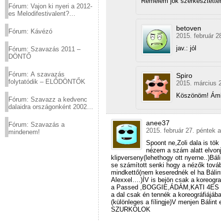
Remélem jók szerkesztette
Fórum: Vajon ki nyeri a 2012-
es Melodifestivalent?
(2012.03.10. 12:00-ig)
betoven
Fórum: Kávézó
2015. február 2
jav.: jól
Fórum: Szavazás 2011 –
DÖNTŐ
Fórum: A szavazás
Spiro
folytatódik – ELŐDÖNTŐK
2015. március 2
Köszönöm! Ámbá
Fórum: Szavazz a kedvenc
dalaidra országonként 2002
és 2011 között!
anee37
Fórum: Szavazás a
2015. február 27. péntek a
mindenem!
Spoont ne,Zoli dala is tö
nézem a szám alatt elvo
klipverseny(lehethogy ott nyerne..)Bál
se számított senki hogy a nézők tovább
mindkettő(nem keserednék el ha Bálin
Alexxel….)ÍV is bejön csak a koreogr
a Passed ,BOGGIE,ÁDÁM,KATI 4ES JÖ
a dal csak én tennék a koreográfiájáb
(különleges a fílingje)V menjen Báli
SZURKOLOK