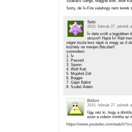
Szakács Gergő, Magyar Bori, Wolf Kat
Sorry, de Ív-Fire valahogy nem kere
Sebi
2015. február 27. péntek a
Ív dala szólt a legjobban 
okozni!! Hajrá Ív! Rád m
végre tiszta lesz rájuk is megy az ő d
közhely ne menjen Bécsbe!!
sorrendem:
1. Ív
2. Passed
3. Spoon
4. Wolf Kati
5. Mujahid Zoli
6. Boggie
7. Gájer Bálint
8. Szabó Ádám
Bálint
2015. február 27. péntek a
Úgy néz ki, hogy a döntős
ezen a videón mintha az m
https://www.youtube.com/watch?v