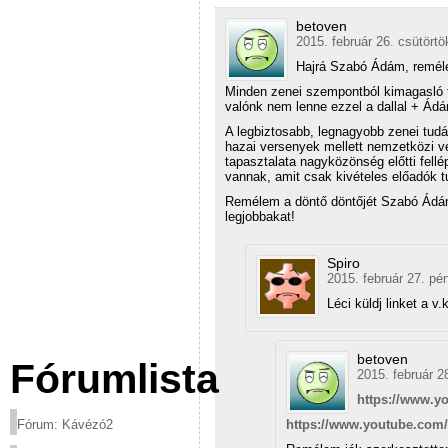
betoven
2015. február 26. csütörtö
Hajrá Szabó Ádám, reméle
Minden zenei szempontból kimagasló t
valónk nem lenne ezzel a dallal + Ád
A legbiztosabb, legnagyobb zenei tud
hazai versenyek mellett nemzetközi ve
tapasztalata nagyközönség előtti fell
vannak, amit csak kivételes előadók tu
Remélem a döntő döntőjét Szabó Ádám
legjobbakat!
Spiro
2015. február 27. pé
Léci küldj linket a v.
betoven
Fórumlista
2015. február 2
https://www.
https://www.youtube.co
Fórum: Kávézó2