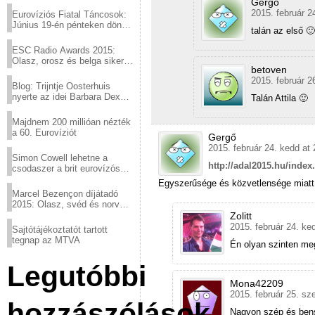
Gergő
2015. február 2
Eurovíziós Fiatal Táncosok:
Június 19-én pénteken döntő
talán az első 🙂
a sör fővárosából!
ESC Radio Awards 2015:
Olasz, orosz és belga siker,
betoven
a svédek kimaradtak
2015. február 2
Blog: Trijntje Oosterhuis
nyerte az idei Barbara Dex
Talán Attila 🙂
díjat
Majdnem 200 millióan nézték
a 60. Eurovíziót
Gergő
2015. február 24. kedd at 
Simon Cowell lehetne a
http://adal2015.hu/ind
csodaszer a brit eurovízós
kudarcok ellen
Egyszerűsége és közvetlensége miatt 
Marcel Bezençon díjátadó
2015: Olasz, svéd és norvég
győzelem
Zolitt
2015. február 24. ke
Sajtótájékoztatót tartott
tegnap az MTVA
Én olyan szinten me
Legutóbbi
Mona42209
2015. február 25. sz
hozzászólások
Nagyon szép és bens