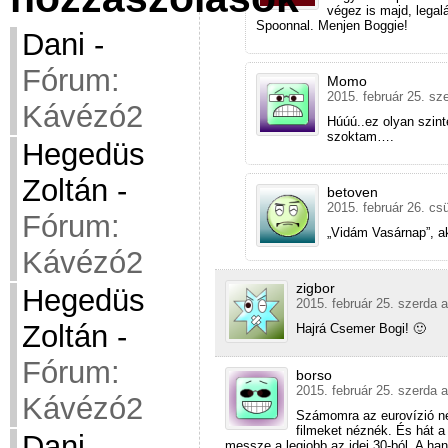
végez is majd, lega
Spoonnal. Menjen Boggie!
Dani
-
Fórum:
Momo
2015. február 25. sz
Kávézó2
Húúú..ez olyan szint
szoktam….
Hegedüs
Zoltán
-
betoven
2015. február 26. csü
Fórum:
„Vidám Vasárnap”, ak
Kávézó2
zigbor
Hegedüs
2015. február 25. szerda a
Zoltán
-
Hajrá Csemer Bogi! 🙂
Fórum:
borso
2015. február 25. szerda a
Kávézó2
Számomra az eurovízió ne
filmeket néznék. És hát a
Dani
-
messze a legjobb az idei 30-ból. A ha