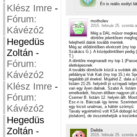
Én is reális esélyt 
Klész Imre
-
Fórum:
motholev
2015. február 25. szerda a
Kávézó2
Még a DAL műsor megkezdés
döntőre jelentősen megfog
Hegedüs
felejthető dalok tovább mentek.
Még az elődöntőben elvérzett (my top
Zoltán
-
Szakács G.). A középdöntőben pedig (m
T.)
A döntőre megmaradt my top 1 (Passed
Fórum:
életképesnek.
A további döntősök közül a svédek ált
Kávézó2
példányai Vuk Kati (my top 15.) és Sp
legalább jól énekel. Mujahid Z. dala a l
Klész Imre
-
listám 21-25. helyéről jó színpadi tel
van egy ilyen dalnak. Szabó Á. listám
emelkedett, hiszen élőben nagyon jól 
Fórum:
Csemer B. listám 12. helyén állt. Mos
Esc-n is. Bárcsak így lenne. Szerintem
Kávézó2
egy kicsit unalmas, a háttér szörnyű.
Tavaly egyértelmű volt KSA dobogó kö
jóslatom), de összetehetjük a kezünket
Hegedüs
Zoltán
-
Dalida
2015. február 25. szerda a