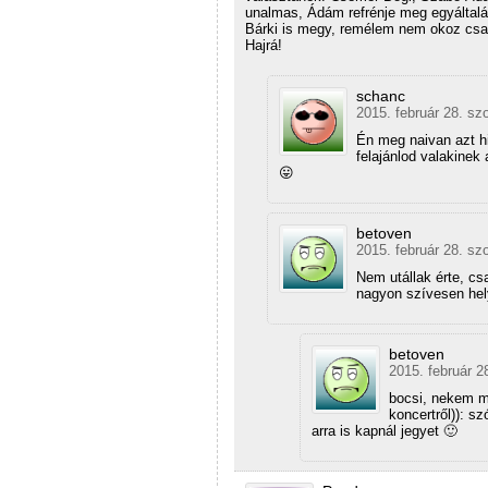
unalmas, Ádám refrénje meg egyáltalá
Bárki is megy, remélem nem okoz csa
Hajrá!
schanc
2015. február 28. sz
Én meg naivan azt h
felajánlod valakine
😛
betoven
2015. február 28. sz
Nem utállak érte, cs
nagyon szívesen hel
betoven
2015. február 2
bocsi, nekem m
koncertről)): s
arra is kapnál jegyet 🙂