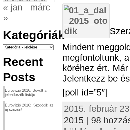
« jan
márc
»
Szer
Kategóriák
Mindent meggold
Kategóriák
megfontoltunk, 
Recent
köréhez ért. Már
Posts
Jelentkezz be és
[poll id=”5″]
Eurovízió 2016: Bővült a
jelentkezők listája
Eurovízió 2016: Kezdődik az
2015. február 23
új szezon!
2015
|
98 hozzá