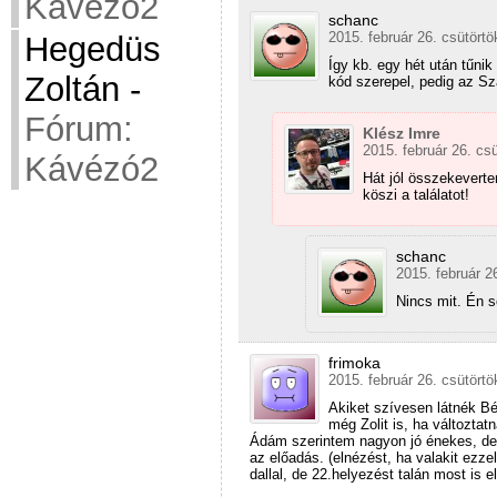
Kávézó2
schanc
2015. február 26. csütörtö
Hegedüs
Így kb. egy hét után tűni
Zoltán
-
kód szerepel, pedig az S
Fórum:
Klész Imre
2015. február 26. csü
Kávézó2
Hát jól összekevert
köszi a találatot!
schanc
2015. február 2
Nincs mit. Én 
frimoka
2015. február 26. csütörtö
Akiket szívesen látnék Bé
még Zolit is, ha változtat
Ádám szerintem nagyon jó énekes, de 
az előadás. (elnézést, ha valakit ezz
dallal, de 22.helyezést talán most is