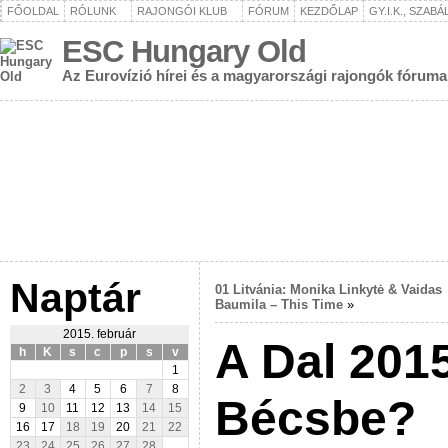
FŐOLDAL
RÓLUNK
RAJONGÓI KLUB
FÓRUM
KEZDŐLAP
GY.I.K., SZAB
ESC Hungary Old
Az Eurovízió hírei és a magyarországi rajongók fóruma
Naptár
01 Litvánia: Monika Linkytė & Vaidas
Baumila – This Time
»
2015. február
A Dal 2015
h
K
s
c
p
s
v
1
2
3
4
5
6
7
8
Bécsbe?
9
10
11
12
13
14
15
16
17
18
19
20
21
22
23
24
25
26
27
28