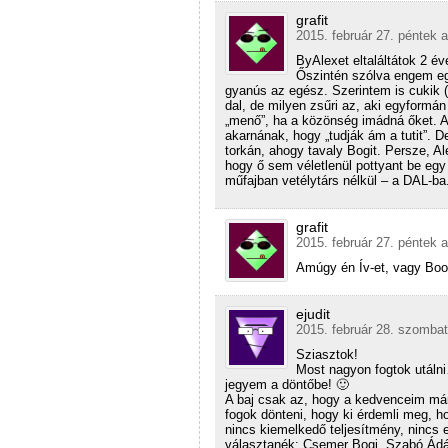
grafit
2015. február 27. péntek a
ByAlexet eltaláltátok 2 év
Őszintén szólva engem egy
gyanús az egész. Szerintem is cukik (
dal, de milyen zsűri az, aki egyformán
„menő”, ha a közönség imádná őket. A z
akarnának, hogy „tudják ám a tutit”.
torkán, ahogy tavaly Bogit. Persze, Al
hogy ő sem véletlenül pottyant be egy
műfajban vetélytárs nélkül – a DAL-ba
grafit
2015. február 27. péntek a
Amúgy én Ív-et, vagy Boo
ejudit
2015. február 28. szombat
Sziasztok!
Most nagyon fogtok utálni
jegyem a döntőbe! 🙂
A baj csak az, hogy a kedvenceim már 
fogok dönteni, hogy ki érdemli meg, 
nincs kiemelkedő teljesítmény, nincs
választanék: Csemer Bogi, Szabó Ádá