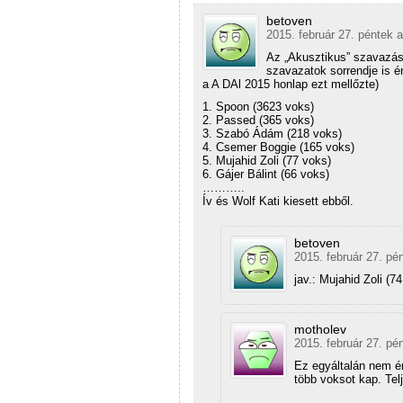
betoven
2015. február 27. péntek a
Az „Akusztikus” szavazás
szavazatok sorrendje is é
a A DAl 2015 honlap ezt mellőzte)
1. Spoon (3623 voks)
2. Passed (365 voks)
3. Szabó Ádám (218 voks)
4. Csemer Boggie (165 voks)
5. Mujahid Zoli (77 voks)
6. Gájer Bálint (66 voks)
………..
Ív és Wolf Kati kiesett ebből.
betoven
2015. február 27. pé
jav.: Mujahid Zoli (7
motholev
2015. február 27. pé
Ez egyáltalán nem é
több voksot kap. Tel