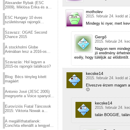
Alexander Rybak (ESC
2009), Miklósa Erika és a
motholev
Virtuózok tehetségkutató
sztárjai a Margitszigeten
2015. február 24. kedd at 
ESC Hungary 10 éves
születésnapi rajongói
Mindegy ki nyer, mert kev
találkozó
Szavazz: OGAE Second
Gergő
Chance 2015
2015. február 24. ke
A stockholmi Globe
Nagyon nem mindegy
Arénában lesz a 2016-os
jó eredmény érhetné
Eurovízió
esély, hogy túléljük az elődöntőt.
Szavazás: Hol legyen a
2015-ös rajongói találkozó?
kecske14
Blog: Bécs tényleg kitett
2015. február 24. kedd at 
magáért
Elveszve érzem magam az
🙁
Antonio José (JESC 2005)
megnyerte a Voice spanyol
verzióját
kecske14
Eurovíziós Fiatal Táncosok
2015. február 24. ke
2015: Viktoria Nowak a
talán BOGGIE, talá
győztes Lengyelországból
A megállíthatatlanok:
Conchita ellenállt a lengyel
konzervatív nyomásnak