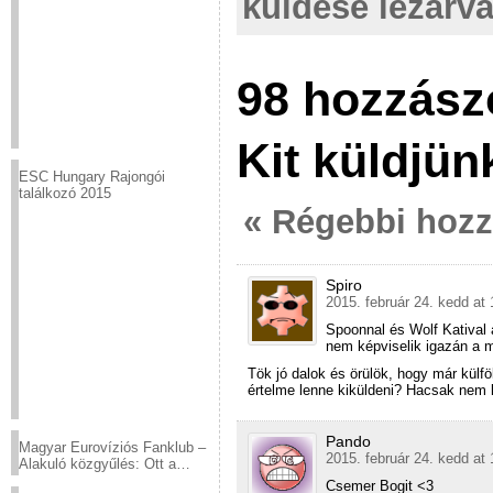
küldése lezárva
98 hozzász
Kit küldjü
ESC Hungary Rajongói
találkozó 2015
« Régebbi hoz
Spiro
2015. február 24. kedd at 
Spoonnal és Wolf Katival 
nem képviselik igazán a 
Tök jó dalok és örülök, hogy már külf
értelme lenne kiküldeni? Hacsak nem 
Pando
Magyar Eurovíziós Fanklub –
2015. február 24. kedd at 
Alakuló közgyűlés: Ott a
helyed!
Csemer Bogit <3