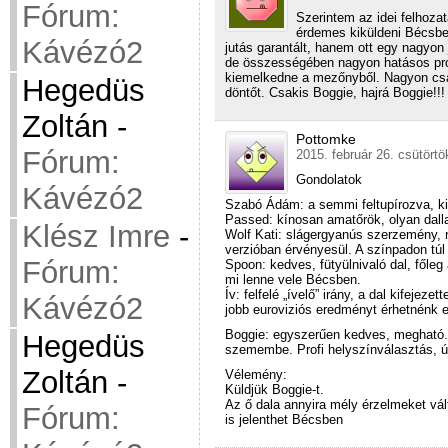
Fórum:
Szerintem az idei felhoza
érdemes kiküldeni Bécsbe
Kávézó2
jutás garantált, hanem ott egy nagyon 
de összességében nagyon hatásos produ
kiemelkedne a mezőnyből. Nagyon csa
Hegedüs
döntőt. Csakis Boggie, hajrá Boggie!!!
Zoltán
-
Pottomke
Fórum:
2015. február 26. csütörtö
Gondolatok
Kávézó2
Szabó Ádám: a semmi feltupírozva, ki
Passed: kínosan amatőrök, olyan dalla
Klész Imre
-
Wolf Kati: slágergyanús szerzemény, 
verzióban érvényesül. A színpadon túl 
Fórum:
Spoon: kedves, fütyülnivaló dal, főleg
mi lenne vele Bécsben.
Ív: felfelé „ívelő” irány, a dal kifeje
Kávézó2
jobb euroviziós eredményt érhetnénk e
Boggie: egyszerűen kedves, megható. A
Hegedüs
szemembe. Profi helyszínválasztás, ú
Zoltán
-
Vélemény:
Küldjük Boggie-t.
Az ő dala annyira mély érzelmeket vá
Fórum:
is jelenthet Bécsben