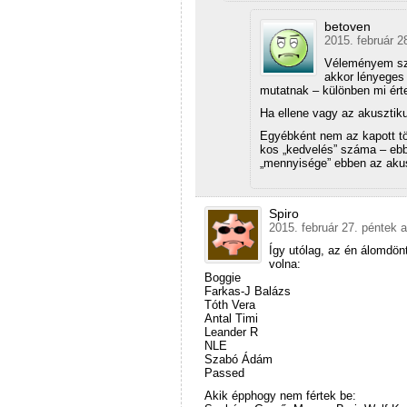
betoven
2015. február 2
Véleményem sze
akkor lényeges
mutatnak – különben mi ér
Ha ellene vagy az akuszti
Egyébként nem az kapott tö
kos „kedvelés” száma – ebb
„mennyisége” ebben az aku
Spiro
2015. február 27. péntek a
Így utólag, az én álomdön
volna:
Boggie
Farkas-J Balázs
Tóth Vera
Antal Timi
Leander R
NLE
Szabó Ádám
Passed
Akik épphogy nem fértek be: