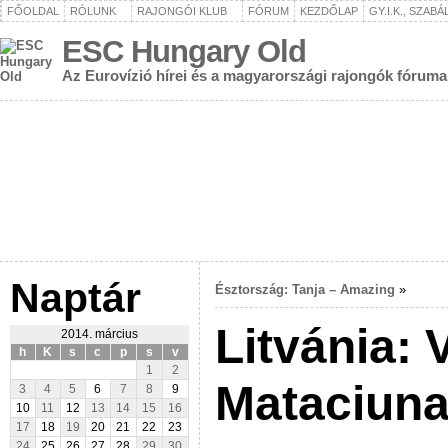
FŐOLDAL
RÓLUNK
RAJONGÓI KLUB
FÓRUM
KEZDŐLAP
GY.I.K., SZAB
ESC Hungary Old
Az Eurovízió hírei és a magyarországi rajongók fóruma
Naptár
Észtország: Tanja – Amazing
»
Litvánia: V
2014. március
h
K
s
c
p
s
v
1
2
Mataciunai
3
4
5
6
7
8
9
10
11
12
13
14
15
16
17
18
19
20
21
22
23
24
25
26
27
28
29
30