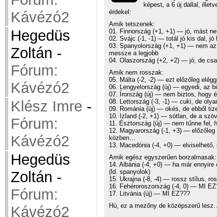
képest, a 6 új dallal, ille
érdekel:
Kávézó2
Amik tetszenek:
Hegedüs
01. Finnország (+1, +1) — jó, mást n
02. Svájc (-1, -1) — totál jó kis dal, jó
03. Spanyolország (+1, +1) — nem az é
Zoltán
-
messze a legjobb
04. Olaszország (+2, +2) — jó, de cs
Fórum:
Amik nem rosszak:
05. Málta (-2, -2) — ezt előzőleg elég
Kávézó2
06. Lengyelország (új) — egyedi, az b
07. Írország (új) — nem biztos, hogy 
Klész Imre
-
08. Lettország (-3, -1) — cuki, de ol
09. Románia (új) — okés, de ebből tize
10. Izland (-2, +1) — sótlan, de a szö
Fórum:
11. Észtország (új) — nem tűnne fel, h
12. Magyarország (-1, +3) — előzőleg
Kávézó2
közben…
13. Macedónia (-4, +0) — elviselhető
Hegedüs
Amik egész egyszerűen borzalmasak:
14. Albánia (-4, +0) — ha már ennyire
(ld. spanyolok)
Zoltán
-
15. Ukrajna (-8, -4) — rossz stíl
16. Fehéroroszország (-4, 0) — MI EZ
Fórum:
17. Litvánia (új) — MI EZ???
Hú, ez a mezőny de középszerű lesz
Kávézó2