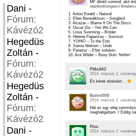
MF döntő sorrend, akit ér
Dani
-
startordningen-i-finalen
1. Anton Ewald – Natural
Fórum:
2. Ellen Benediktson – Songbird
3. Alcazar – Blame It On The Disco
Kávézó2
4. Oscar Zia – Yes We Can
5. Linus Svenning – Bröder
6. Helena Paparizou – Survivor
Hegedüs
7. YOHIO – To the End
8. Sanna Nielsen – Undo
Zoltán
-
9. Panetoz – Efter solsken
10. Ace Wilder – Busy Doin’ Nothin’
Fórum:
Pitbull42
Kávézó2
2014. március 2. vasárnap
Én kérek elnézést…
Hegedüs
Zoltán
-
Balint005
2014. március 2. vasárnap
Fórum:
Hát ez egy elég semmilyen
meghallgattam :/ Eddig n
Kávézó2
Risu
Dani
-
2014. március 2. vasárnap