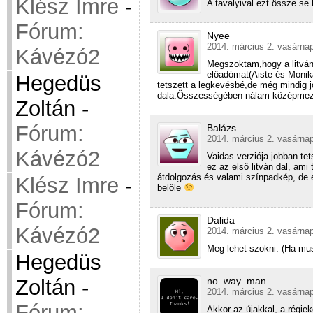
Klész Imre
-
A tavalyival ezt össze se 
Fórum:
Nyee
2014. március 2. vasárnap
Kávézó2
Megszoktam,hogy a litván
előadómat(Aiste és Monika
Hegedüs
tetszett a legkevésbé,de még mindig j
dala.Összességében nálam középmez
Zoltán
-
Fórum:
Balázs
2014. március 2. vasárnap
Kávézó2
Vaidas verziója jobban te
ez az első litván dal, ami
átdolgozás és valami színpadkép, de e
Klész Imre
-
belőle
Fórum:
Dalida
Kávézó2
2014. március 2. vasárnap
Meg lehet szokni. (Ha mus
Hegedüs
Zoltán
-
no_way_man
2014. március 2. vasárnap
Fórum:
Akkor az újakkal, a régiek