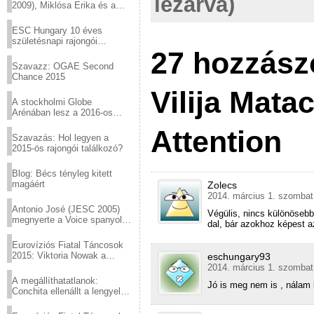
lezárva)
2009), Miklósa Erika és a
Virtuózok tehetségkutató
sztárjai a Margitszigeten
ESC Hungary 10 éves
születésnapi rajongói
találkozó
27 hozzászó
Szavazz: OGAE Second
Chance 2015
Vilija Mata
A stockholmi Globe
Arénában lesz a 2016-os
Eurovízió
Attention
Szavazás: Hol legyen a
2015-ös rajongói találkozó?
Blog: Bécs tényleg kitett
magáért
Zolecs
2014. március 1. szombat
Antonio José (JESC 2005)
Végülis, nincs különösebb
megnyerte a Voice spanyol
dal, bár azokhoz képest 
verzióját
Eurovíziós Fiatal Táncosok
2015: Viktoria Nowak a
eschungary93
győztes Lengyelországból
2014. március 1. szombat
A megállíthatatlanok:
Jó is meg nem is , nála
Conchita ellenállt a lengyel
konzervatív nyomásnak