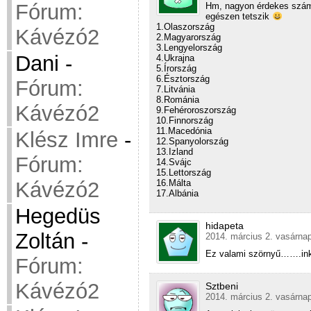
Fórum:
Hm, nagyon érdekes szám.
egészen tetszik
1.Olaszország
Kávézó2
2.Magyarország
3.Lengyelország
Dani
-
4.Ukrajna
5.Írország
6.Észtország
Fórum:
7.Litvánia
8.Románia
Kávézó2
9.Fehéroroszország
10.Finnország
11.Macedónia
Klész Imre
-
12.Spanyolország
13.Izland
Fórum:
14.Svájc
15.Lettország
Kávézó2
16.Málta
17.Albánia
Hegedüs
hidapeta
Zoltán
-
2014. március 2. vasárnap
Ez valami szörnyű…….in
Fórum:
Kávézó2
Sztbeni
2014. március 2. vasárnap