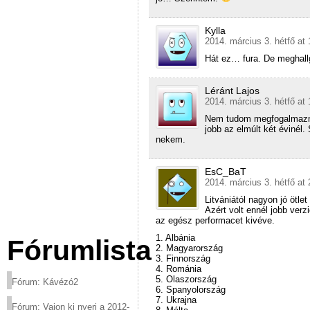
Kylla
2014. március 3. hétfő at 
Hát ez… fura. De meghall
Léránt Lajos
2014. március 3. hétfő at 
Nem tudom megfogalmazni
jobb az elmúlt két évinél
nekem.
EsC_BaT
2014. március 3. hétfő at 
Litvániától nagyon jó ötlet
Azért volt ennél jobb verz
az egész performacet kivéve.
1. Albánia
Fórumlista
2. Magyarország
3. Finnország
4. Románia
5. Olaszország
Fórum: Kávézó2
6. Spanyolország
7. Ukrajna
Fórum: Vajon ki nyeri a 2012-