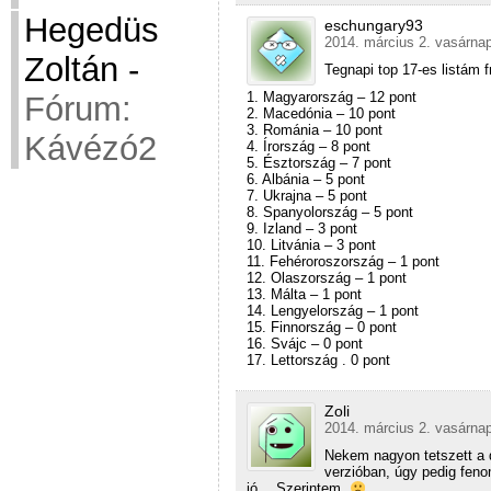
Hegedüs
eschungary93
2014. március 2. vasárnap
Zoltán
-
Tegnapi top 17-es listám fr
1. Magyarország – 12 pont
Fórum:
2. Macedónia – 10 pont
3. Románia – 10 pont
Kávézó2
4. Írország – 8 pont
5. Észtország – 7 pont
6. Albánia – 5 pont
7. Ukrajna – 5 pont
8. Spanyolország – 5 pont
9. Izland – 3 pont
10. Litvánia – 3 pont
11. Fehéroroszország – 1 pont
12. Olaszország – 1 pont
13. Málta – 1 pont
14. Lengyelország – 1 pont
15. Finnország – 0 pont
16. Svájc – 0 pont
17. Lettország . 0 pont
Zoli
2014. március 2. vasárnap
Nekem nagyon tetszett a da
verzióban, úgy pedig fenom
jó… Szerintem.