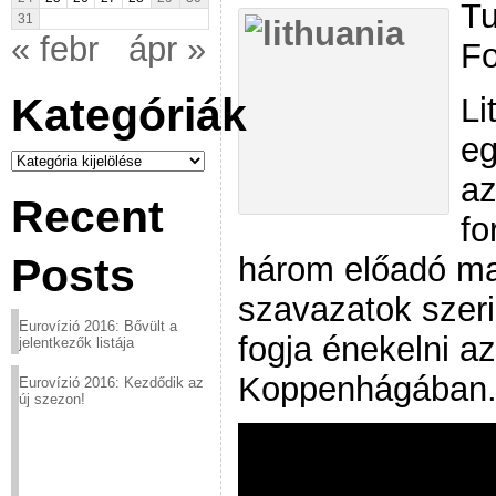
Tu
31
« febr
ápr »
Fo
Kategóriák
Li
eg
Kategóriák
az
Recent
fo
három előadó ma
Posts
szavazatok szerin
Eurovízió 2016: Bővült a
fogja énekelni az
jelentkezők listája
Koppenhágában. 
Eurovízió 2016: Kezdődik az
új szezon!