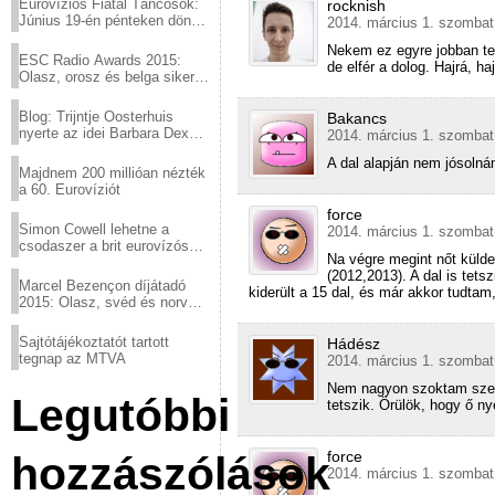
Eurovíziós Fiatal Táncosok:
rocknish
Június 19-én pénteken döntő
2014. március 1. szombat
a sör fővárosából!
Nekem ez egyre jobban te
ESC Radio Awards 2015:
de elfér a dolog. Hajrá, ha
Olasz, orosz és belga siker,
a svédek kimaradtak
Blog: Trijntje Oosterhuis
Bakancs
nyerte az idei Barbara Dex
2014. március 1. szombat
díjat
A dal alapján nem jósolnám
Majdnem 200 millióan nézték
a 60. Eurovíziót
force
Simon Cowell lehetne a
2014. március 1. szombat
csodaszer a brit eurovízós
Na végre megint nőt külde
kudarcok ellen
(2012,2013). A dal is tets
Marcel Bezençon díjátadó
kiderült a 15 dal, és már akkor tudtam,
2015: Olasz, svéd és norvég
győzelem
Sajtótájékoztatót tartott
Hádész
tegnap az MTVA
2014. március 1. szombat
Nem nagyon szoktam szere
Legutóbbi
tetszik. Örülök, hogy ő ny
force
hozzászólások
2014. március 1. szombat