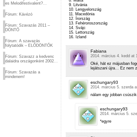
8. Málta
es Melodifestivalent?
9. Litvánia
(2012.03.10. 12:00-ig)
10. Lengyelország
11. Macedónia
Fórum: Kávézó
12. Írország
13. Fehéroroszország
Fórum: Szavazás 2011 –
14. Svájc
DÖNTŐ
15. Lettország
16. Izland
Fórum: A szavazás
folytatódik – ELŐDÖNTŐK
Fabiana
2014. március 4. kedd at 
Fórum: Szavazz a kedvenc
dalaidra országonként 2002
Oké, hát ez májusban fog
és 2011 között!
lejátszani újra… Ez nem z
Fórum: Szavazás a
mindenem!
eschungary93
2014. március 5. szerda a
nálam egy jobban csúszi
eschungary93
2014. március 5. sze
*egyre