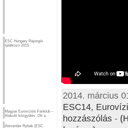
ESC Hungary Rajongói
találkozó 2015
2014. március 01
ESC14,
Eurovíz
Magyar Eurovíziós Fanklub –
Alakuló közgyűlés: Ott a
hozzászólás
-
(
helyed!
Alexander Rybak (ESC