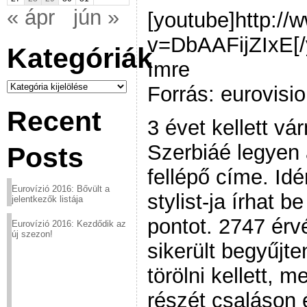
« ápr
jún »
[youtube]http:/
v=DbAAFijZIxE[/
Kategóriák
Imre
Kategóriák
Forrás: eurovisi
Recent
3 évet kellett vá
Szerbiáé legyen 
Posts
fellépő címe. Idé
Eurovízió 2016: Bővült a
stylist-ja írhat b
jelentkezők listája
pontot. 2747 érv
Eurovízió 2016: Kezdődik az
új szezon!
sikerült begyűjte
törölni kellett, 
részét csaláson 