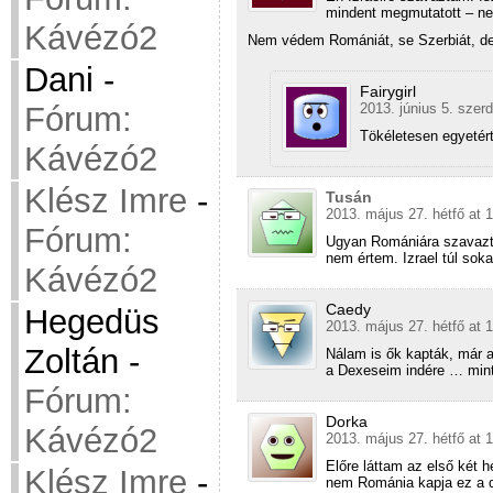
mindent megmutatott – ne
Kávézó2
Nem védem Romániát, se Szerbiát, de o
Dani
-
Fairygirl
2013. június 5. szer
Fórum:
Tökéletesen egyetérte
Kávézó2
Klész Imre
-
Tusán
2013. május 27. hétfő at 
Fórum:
Ugyan Romániára szavaztam
nem értem. Izrael túl sok
Kávézó2
Caedy
Hegedüs
2013. május 27. hétfő at 
Zoltán
-
Nálam is ők kapták, már 
a Dexeseim indére … mi
Fórum:
Dorka
Kávézó2
2013. május 27. hétfő at 
Előre láttam az első két
Klész Imre
-
nem Románia kapja ez a d