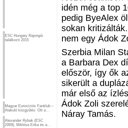
idén még a top 1
pedig ByeAlex öl
sokan kritizálták
nem egy Ádok Zo
ESC Hungary Rajongói
találkozó 2015
Szerbia Milan Sta
a Barbara Dex díj
először, így ők 
sikerült a duplá
már első az ízlé
Ádok Zoli szere
Magyar Eurovíziós Fanklub –
Alakuló közgyűlés: Ott a
Náray Tamás.
helyed!
Alexander Rybak (ESC
2009), Miklósa Erika és a