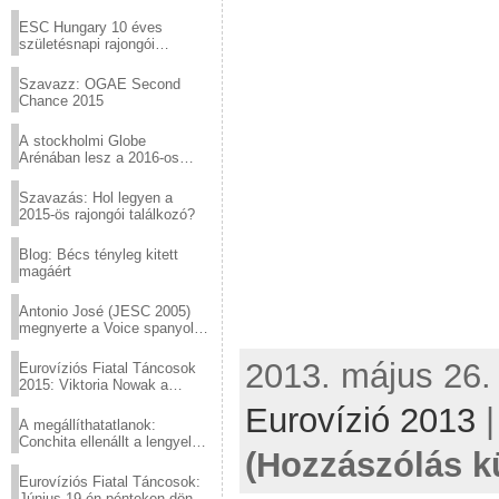
Virtuózok tehetségkutató
sztárjai a Margitszigeten
ESC Hungary 10 éves
születésnapi rajongói
találkozó
Szavazz: OGAE Second
Chance 2015
A stockholmi Globe
Arénában lesz a 2016-os
Eurovízió
Szavazás: Hol legyen a
2015-ös rajongói találkozó?
Blog: Bécs tényleg kitett
magáért
Antonio José (JESC 2005)
megnyerte a Voice spanyol
verzióját
2013. május 26. 
Eurovíziós Fiatal Táncosok
2015: Viktoria Nowak a
győztes Lengyelországból
Eurovízió 2013
A megállíthatatlanok:
Conchita ellenállt a lengyel
(Hozzászólás k
konzervatív nyomásnak
Eurovíziós Fiatal Táncosok:
Június 19-én pénteken döntő