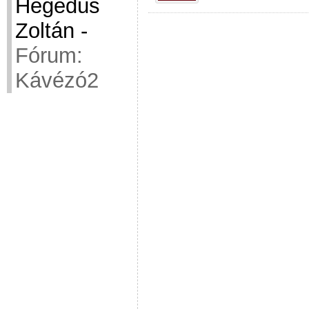
Hegedüs
Zoltán
-
Fórum:
Kávézó2