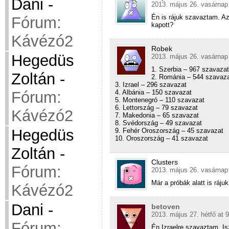
Dani
-
2013. május 26. vasárnap
Én is rájuk szavaztam. Az
Fórum:
kapott?
Kávézó2
Robek
Hegedüs
2013. május 26. vasárnap
1. Szerbia – 967 szavazat
Zoltán
-
2. Románia – 544 szavaz
3. Izrael – 296 szavazat
4. Albánia – 150 szavazat
Fórum:
5. Montenegró – 110 szavazat
6. Lettország – 79 szavazat
Kávézó2
7. Makedonia – 65 szavazat
8. Svédország – 49 szavazat
Hegedüs
9. Fehér Oroszország – 45 szavazat
10. Oroszország – 41 szavazat
Zoltán
-
Clusters
Fórum:
2013. május 26. vasárnap
Már a próbák alatt is ráj
Kávézó2
Dani
-
betoven
2013. május 27. hétfő at 
Fórum:
Én Izraelre szavaztam. Isz