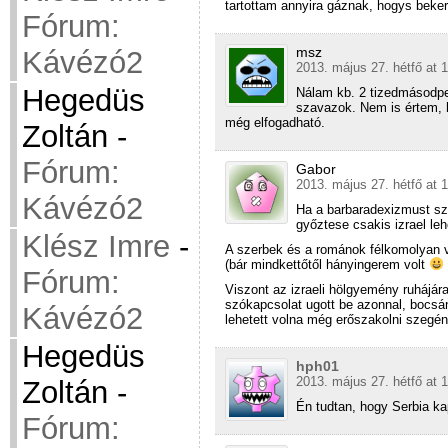
tartottam annyira gáznak, hogys beker
Fórum:
msz
Kávézó2
2013. május 27. hétfő at 
Hegedüs
Nálam kb. 2 tizedmásodper
szavazok. Nem is értem, ho
még elfogadható.
Zoltán
-
Fórum:
Gabor
2013. május 27. hétfő at 
Kávézó2
Ha a barbaradexizmust sz
győztese csakis izrael leh
Klész Imre
-
A szerbek és a románok félkomolyan v
(bár mindkettőtől hányingerem volt
Fórum:
Viszont az izraeli hölgyemény ruhájár
szókapcsolat ugott be azonnal, bocsán
Kávézó2
lehetett volna még erőszakolni szegén
Hegedüs
hph01
2013. május 27. hétfő at 
Zoltán
-
Én tudtan, hogy Serbia k
Fórum: