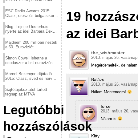
a sör fővárosából!
ESC Radio Awards 2015:
19 hozzászó
Olasz, orosz és belga siker,
a svédek kimaradtak
Blog: Trijntje Oosterhuis
az idei Bar
nyerte az idei Barbara Dex
díjat
Majdnem 200 millióan nézték
a 60. Eurovíziót
the_wishmaster
2013. május 26. vasárnap
Simon Cowell lehetne a
csodaszer a brit eurovízós
Megérdemelték, de nálam 
kudarcok ellen
Marcel Bezençon díjátadó
2015: Olasz, svéd és norvég
Balázs
győzelem
2013. május 26. vasárnap
Sajtótájékoztatót tartott
Nálam Montenegro!
tegnap az MTVA
Legutóbbi
force
2013. május 26. vas
Nálam is
hozzászólások
Kitty