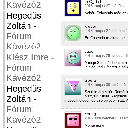
EsC_BaT
Kávézó2
2013. május 27. hétfő at 
Hegedüs
Nahát, Szlovénia még az 
Zoltán
-
krobert
2013. május 27. hétfő at 
Fórum:
Én Cascada-ra akaratam 
Kávézó2
yugo
Klész Imre
-
2013. május 28. kedd at 6
A moje 3 megérdemelte a d
Fórum:
is elég vadul festett a se
Kávézó2
Geera
2013. május 30. csütörtök
Hegedüs
Szerbia abszolút, Románia
hiányzik Krista Siegfrieds
Zoltán
-
második elődöntős szereplése miatt. Az
Fórum:
Young
Kávézó2
2013. szeptember 4. szer
Montenegró