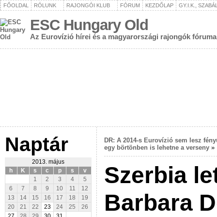
FŐOLDAL
RÓLUNK
RAJONGÓI KLUB
FÓRUM
KEZDŐLAP
GY.I.K., SZAB
ESC Hungary Old
Az Eurovízió hírei és a magyarországi rajongók fóruma
Naptár
DR: A 2014-s Eurovízió sem lesz fény
egy börtönben is lehetne a verseny
2013. május
Szerbia let
h
K
s
c
p
s
v
1
2
3
4
5
6
7
8
9
10
11
12
Barbara 
13
14
15
16
17
18
19
20
21
22
23
24
25
26
27
28
29
30
31