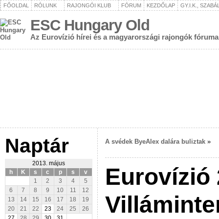
FŐOLDAL
RÓLUNK
RAJONGÓI KLUB
FÓRUM
KEZDŐLAP
GY.I.K., SZAB
ESC Hungary Old
Az Eurovízió hírei és a magyarországi rajongók fóruma
Naptár
A svédek ByeAlex dalára buliztak
»
2013. május
Eurovízió
h
K
s
c
p
s
v
1
2
3
4
5
6
7
8
9
10
11
12
Villáminte
13
14
15
16
17
18
19
20
21
22
23
24
25
26
27
28
29
30
31