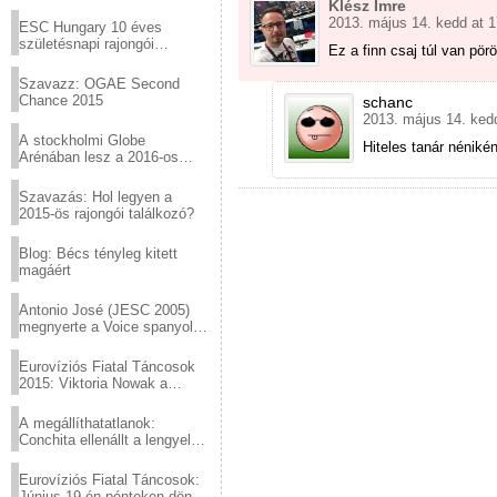
Virtuózok tehetségkutató
Klész Imre
sztárjai a Margitszigeten
2013. május 14. kedd at 1
ESC Hungary 10 éves
születésnapi rajongói
Ez a finn csaj túl van pö
találkozó
Szavazz: OGAE Second
Chance 2015
schanc
2013. május 14. ked
A stockholmi Globe
Hiteles tanár néniké
Arénában lesz a 2016-os
Eurovízió
Szavazás: Hol legyen a
2015-ös rajongói találkozó?
Blog: Bécs tényleg kitett
magáért
Antonio José (JESC 2005)
megnyerte a Voice spanyol
verzióját
Eurovíziós Fiatal Táncosok
2015: Viktoria Nowak a
győztes Lengyelországból
A megállíthatatlanok:
Conchita ellenállt a lengyel
konzervatív nyomásnak
Eurovíziós Fiatal Táncosok:
Június 19-én pénteken döntő