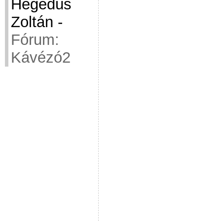
Hegedüs
Zoltán
-
Fórum:
Kávézó2