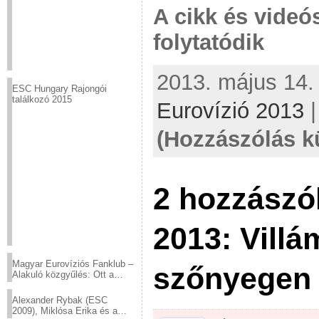
A cikk és videó
folytatódik
2013. május 14. 
ESC Hungary Rajongói
találkozó 2015
Eurovízió 2013
(Hozzászólás k
2 hozzászó
2013: Villá
Magyar Eurovíziós Fanklub –
szőnyegen 
Alakuló közgyűlés: Ott a
helyed!
Alexander Rybak (ESC
2009), Miklósa Erika és a