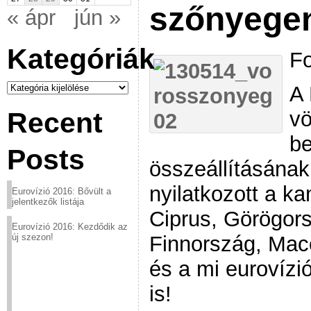
szőnyegen
« ápr
jún »
Kategóriák
Fo
Kategóriák
A 
v
Recent
be
Posts
összeállításána
nyilatkozott a k
Eurovízió 2016: Bővült a
jelentkezők listája
Ciprus, Görögors
Eurovízió 2016: Kezdődik az
Finnország, Mace
új szezon!
és a mi eurovízi
is!