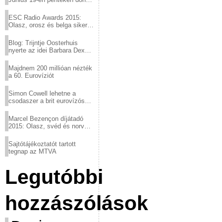
a sör fővárosából!
ESC Radio Awards 2015:
Olasz, orosz és belga siker,
a svédek kimaradtak
Blog: Trijntje Oosterhuis
nyerte az idei Barbara Dex
díjat
Majdnem 200 millióan nézték
a 60. Eurovíziót
Simon Cowell lehetne a
csodaszer a brit eurovízós
kudarcok ellen
Marcel Bezençon díjátadó
2015: Olasz, svéd és norvég
győzelem
Sajtótájékoztatót tartott
tegnap az MTVA
Legutóbbi
hozzászólások