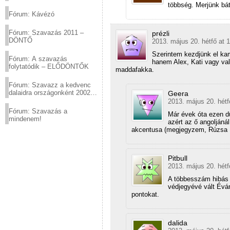
(2012.03.10. 12:00-ig)
többség. Merjünk bát
Fórum: Kávézó
Fórum: Szavazás 2011 –
prézli
DÖNTŐ
2013. május 20. hétfő at 
Szerintem kezdjünk el ka
Fórum: A szavazás
hanem Alex, Kati vagy val
folytatódik – ELŐDÖNTŐK
maddafakka.
Fórum: Szavazz a kedvenc
dalaidra országonként 2002
Geera
és 2011 között!
2013. május 20. hétf
Fórum: Szavazás a
Már évek óta ezen d
mindenem!
azért az ő angoljáná
akcentusa (megjegyzem, Rúzsa
Pitbull
2013. május 20. hétf
A többesszám hibás
védjegyévé vált Éván
pontokat.
dalida