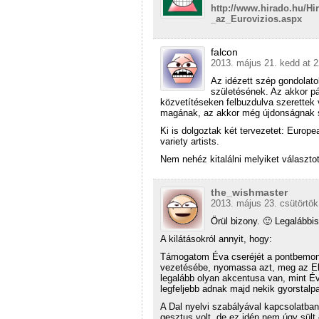
http://www.hirado.hu/Hi
_az_Eurovizios.aspx
falcon
2013. május 21. kedd at 2
Az idézett szép gondolato
születésének. Az akkor p
közvetítéseken felbuzdulva szerettek 
magának, az akkor még újdonságnak s
Ki is dolgoztak két tervezetet: Europe
variety artists.
Nem nehéz kitalálni melyiket választo
the_wishmaster
2013. május 23. csütörtök
Örül bizony. 🙂 Legalábbi
A kilátásokról annyit, hogy:
Támogatom Éva cseréjét a pontbemond
vezetésébe, nyomassa azt, meg az El
legalább olyan akcentusa van, mint É
legfeljebb adnak majd nekik gyorstalpa
A Dal nyelvi szabályával kapcsolatba
gesztus volt, de ez idén nem úgy sült