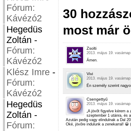
Fórum:
30 hozzász
Kávézó2
most már ö
Hegedüs
Zoltán
-
Fórum:
Zsolti
2013. május 19. vasárnap
Kávézó2
Ámen.
Klész Imre
-
Vivi
2013. május 19. vasárnap
Fórum:
Én személy szerint nagyo
Kávézó2
Csengettyű
Hegedüs
2013. május 19. vasárnap
„A jövőt figyelve kérem a 
Zoltán
-
szeptember 1 utánra, és a
Azután pedig vagy elindulnak a Dal 2
Fórum:
Oké, jövőre indulunk a zenekarral! 