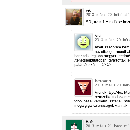
vik
2013. május 20. hétfő at 
Sőt, az m1 Híradó se hozt
Vivi
2013. május 20. hétf
azért szerintem nem 
nézettségű, mondhat
harmadik legjobb magyar eredmény
„tehetségkutatóban” gyártottak l
palántácskát…. 🙂 😉
betoven
2013. május 20. hétf
Vivi ok: ByeAlex Ma
nemzetközi dalverse
többi hazai verseny „sztárjai” m
mega/giga-különbségek vannak. C
BeN
2013. május 21. kedd at 1