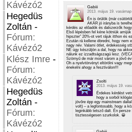
Kávézó2
Gabiii
2013. május 19. vasárnap
Hegedüs
Én is örülök (már csütört
AKÁR jó irányba is terelhe
Zoltán
-
kérdés az előadók és dalszerzők hogy r
Első lépésben fel kéne kötniük amijük
Fórum:
hipszter” 20%-ot vert rájuk itthon és 
Ezután rá kellene ébredni, hogy nem e
Kávézó2
nagy név. Valami ötlet, érdekesség st
NE úgy készüljön a dal, hogy na akko
nálunk ez izzadtságszagú lesz. (VEC
Klész Imre
-
Szörnyű de már most várom a jövő év
Oh a nyelvtörvényt eltörölni vagy megvá
Fórum:
énekelni ahogy a fesztiválon!!!
Kávézó2
Zsolti
2013. május 19. vas
Hegedüs
Érdekes kérdést vets
hogy a sorból kilóg
Zoltán
-
jövőre épp egy mainstream dalla
volt) – a legfontosabb, hogy a k
Fórum:
leginkább tetsző dalt. Én persze
tisztességesen szurkolok. 😀
Kávézó2
Gabiii