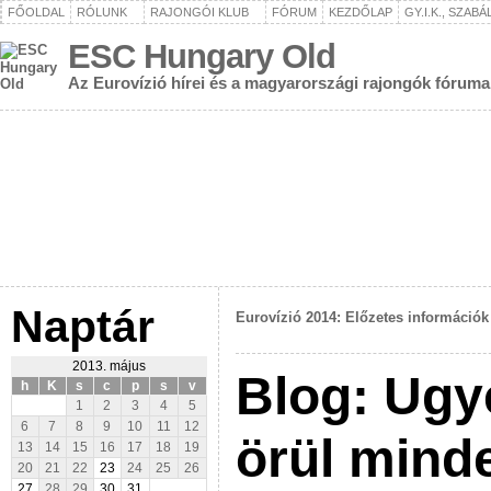
FŐOLDAL
RÓLUNK
RAJONGÓI KLUB
FÓRUM
KEZDŐLAP
GY.I.K., SZAB
ESC Hungary Old
Az Eurovízió hírei és a magyarországi rajongók fóruma
Naptár
Eurovízió 2014: Előzetes információk
2013. május
Blog: Ugy
h
K
s
c
p
s
v
1
2
3
4
5
6
7
8
9
10
11
12
örül mind
13
14
15
16
17
18
19
20
21
22
23
24
25
26
27
28
29
30
31