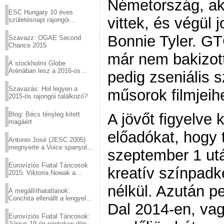
Németország, aki
Virtuózok tehetségkutató
sztárjai a Margitszigeten
ESC Hungary 10 éves
vittek, és végül 
születésnapi rajongói
találkozó
Bonnie Tyler. G
Szavazz: OGAE Second
Chance 2015
már nem bakizott 
A stockholmi Globe
Arénában lesz a 2016-os
pedig zseniális s
Eurovízió
Szavazás: Hol legyen a
műsorok filmjeih
2015-ös rajongói találkozó?
Blog: Bécs tényleg kitett
A jövőt figyelve
magáért
előadókat, hogy 
Antonio José (JESC 2005)
megnyerte a Voice spanyol
szeptember 1 utá
verzióját
Eurovíziós Fiatal Táncosok
kreatív színpadk
2015: Viktoria Nowak a
győztes Lengyelországból
nélkül. Azután p
A megállíthatatlanok:
Conchita ellenállt a lengyel
Dal 2014-en, va
konzervatív nyomásnak
Eurovíziós Fiatal Táncosok:
Június 19-én pénteken döntő