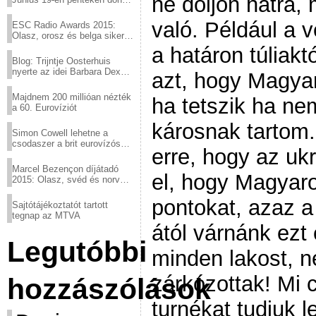
ne dőljön hátra, 
a sör fővárosából!
való. Például a 
ESC Radio Awards 2015:
Olasz, orosz és belga siker,
a svédek kimaradtak
a határon túliakt
Blog: Trijntje Oosterhuis
nyerte az idei Barbara Dex
azt, hogy Magyar
díjat
Majdnem 200 millióan nézték
ha tetszik ha n
a 60. Eurovíziót
károsnak tartom.
Simon Cowell lehetne a
csodaszer a brit eurovízós
erre, hogy az uk
kudarcok ellen
Marcel Bezençon díjátadó
el, hogy Magyar
2015: Olasz, svéd és norvég
győzelem
pontokat, azaz a
Sajtótájékoztatót tartott
tegnap az MTVA
ától várnánk ezt 
Legutóbbi
minden lakost, n
zárkózottak! Mi 
hozzászólások
turnékat tudjuk 