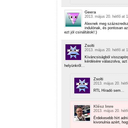
Geera
2013. május 20. hétfő at 
Alexnek meg százezredsze
indulónak, és pontosan az
ezt jól csináltátok!:)
Zsolti
2013. május 20. hétfő at 
Kíváncsiságból visszapörg
kérdésére válaszolva, azt
helyünkről…
Zsolti
2013. május 20. hétf
RTL Híradó sem…
Klész Imre
2013. május 20. hétf
Érdekesebb hírt adni
kivonulnia azért, ho