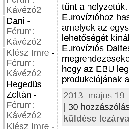
tűnt a helyzetük
Kávézó2
Eurovízióhoz ha
Dani
-
amelyek az egys
Fórum:
lehetőségét kíná
Kávézó2
Eurovíziós Dalfes
Klész Imre
-
megrendezésekor
Fórum:
hogy az EBU leg
Kávézó2
produkciójának al
Hegedüs
Zoltán
-
2013. május 19. 
Fórum:
|
30 hozzászólá
Kávézó2
küldése lezárva
Klész Imre
-