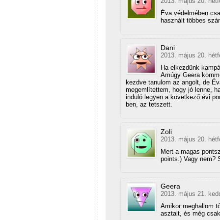
2013. május 20. hétf
Éva védelmében csak
használt többes szá
Dani
2013. május 20. hétf
Ha elkezdünk kampány
Amúgy Geera komment
kezdve tanulom az angolt, de Év
megemlítettem, hogy jó lenne, ha
induló legyen a következő évi p
ben, az tetszett.
Zoli
2013. május 20. hétf
Mert a magas ponts
points.) Vagy nem? 
Geera
2013. május 21. ked
Amikor meghallom tő
asztalt, és még csak