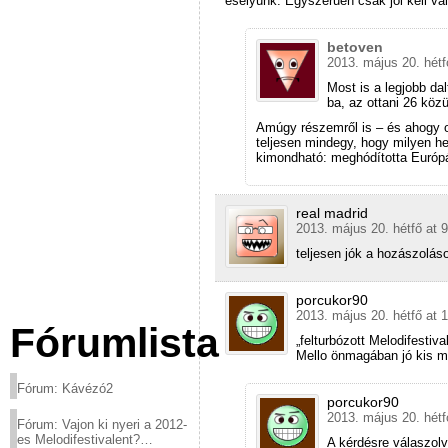
esélyünk. Egyszerűen csak jól kell vál
betoven
2013. május 20. hétf
Most is a legjobb dal
ba, az ottani 26 közü
Amúgy részemről is – és ahogy o
teljesen mindegy, hogy milyen hel
kimondható: meghódította Európ
real madrid
2013. május 20. hétfő at 
teljesen jók a hozászolá
porcukor90
2013. május 20. hétfő at 
Fórumlista
„felturbózott Melodifestiv
Mello önmagában jó kis műs
Fórum: Kávézó2
porcukor90
2013. május 20. hétf
Fórum: Vajon ki nyeri a 2012-
es Melodifestivalent?
A kérdésre válaszolv