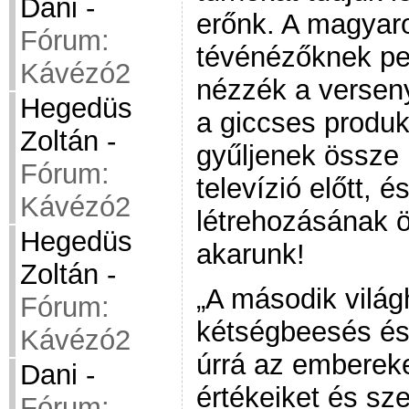
Dani
-
erőnk. A magyar
Fórum:
tévénézőknek pe
Kávézó2
nézzék a verseny
Hegedüs
a giccses produkc
Zoltán
-
gyűljenek össze
Fórum:
televízió előtt, 
Kávézó2
létrehozásának ö
Hegedüs
akarunk!
Zoltán
-
„A második világ
Fórum:
kétségbeesés és
Kávézó2
úrrá az embereke
Dani
-
értékeiket és sze
Fórum: