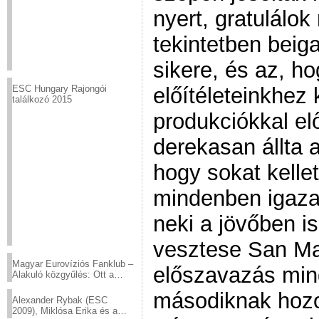
nyert, gratulálok
tekintetben beig
sikere, és az, ho
előítéleteinkhez
ESC Hungary Rajongói
találkozó 2015
produkciókkal el
derekasan állta a
hogy sokat kellet
mindenben igaza 
neki a jövőben is
vesztese San M
Magyar Eurovíziós Fanklub –
előszavazás mind
Alakuló közgyűlés: Ott a
helyed!
másodiknak hozott
Alexander Rybak (ESC
2009), Miklósa Erika és a