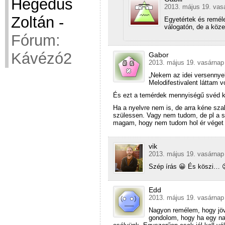
Hegedüs
2013. május 19. vas
Zoltán
-
Egyetértek és remél
válogatón, de a köz
Fórum:
Kávézó2
Gabor
2013. május 19. vasárnap
„Nekem az idei versennyel
Melodifestivalent láttam v
És ezt a temérdek mennyiségű svéd 
Ha a nyelvre nem is, de arra kéne sza
szülessen. Vagy nem tudom, de pl a s
magam, hogy nem tudom hol ér véget a
vik
2013. május 19. vasárnap
Szép írás 😀 És köszi… 
Edd
2013. május 19. vasárnap
Nagyon remélem, hogy jövő
gondolom, hogy ha egy nag