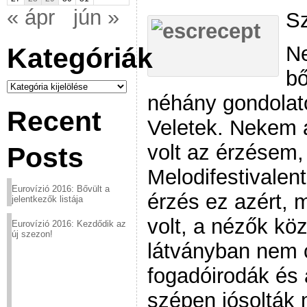
« ápr
jún »
Sz
N
Kategóriák
bő
Kategóriák
néhány gondolat
Recent
Veletek. Nekem a
volt az érzésem,
Posts
Melodifestivalen
Eurovízió 2016: Bővült a
érzés ez azért, 
jelentkezők listája
volt, a nézők kö
Eurovízió 2016: Kezdődik az
új szezon!
látványban nem c
fogadóirodák és
szépen jósolták 