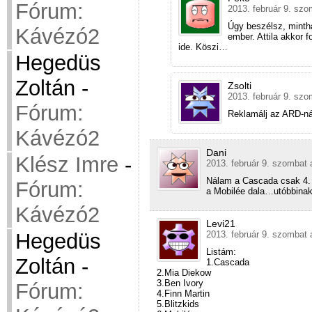
Fórum:
2013. február 9. szo
Úgy beszélsz, mintha
Kávézó2
ember. Attila akkor 
ide. Köszi…
Hegedüs
Zoltán
-
Zsolti
2013. február 9. szo
Fórum:
Reklamálj az ARD-nál
Kávézó2
Dani
Klész Imre
-
2013. február 9. szombat 
Nálam a Cascada csak 4. h
Fórum:
a Mobilée dala…utóbbina
Kávézó2
Levi21
2013. február 9. szombat 
Hegedüs
Listám:
Zoltán
-
1.Cascada
2.Mia Diekow
3.Ben Ivory
Fórum:
4.Finn Martin
5.Blitzkids