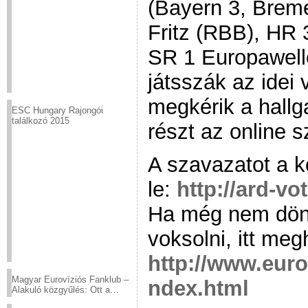
(Bayern 3, Brem
Fritz (RBB), HR
SR 1 Europawel
játsszák az idei
megkérik a hallg
ESC Hungary Rajongói
találkozó 2015
részt az online 
A szavazatot a k
le:
http://ard-vo
Ha még nem döntö
voksolni, itt meg
http://www.euro
Magyar Eurovíziós Fanklub –
ndex.html
Alakuló közgyűlés: Ott a
helyed!