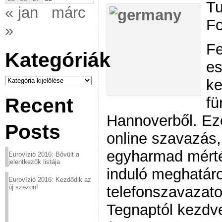
Tu
« jan
márc
Fo
»
Fe
Kategóriák
es
Kategóriák
ke
fü
Recent
Hannoverből. Eze
Posts
online szavazás
egyharmad mért
Eurovízió 2016: Bővült a
jelentkezők listája
induló meghatáro
Eurovízió 2016: Kezdődik az
telefonszavazato
új szezon!
Tegnaptól kezdve 