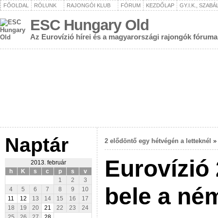
FŐOLDAL
RÓLUNK
RAJONGÓI KLUB
FÓRUM
KEZDŐLAP
GY.I.K., SZAB
ESC Hungary Old
Az Eurovízió hírei és a magyarországi rajongók fóruma
Naptár
2 elődöntő egy hétvégén a letteknél
Eurovízió 
2013. február
h
K
s
c
p
s
v
1
2
3
bele a né
4
5
6
7
8
9
10
11
12
13
14
15
16
17
18
19
20
21
22
23
24
25
26
27
28