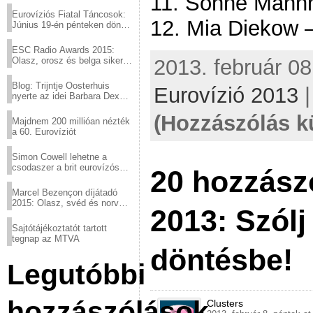
11. Söhne Mann
Eurovíziós Fiatal Táncosok:
12. Mia Diekow –
Június 19-én pénteken döntő
a sör fővárosából!
ESC Radio Awards 2015:
2013. február 08
Olasz, orosz és belga siker,
a svédek kimaradtak
Blog: Trijntje Oosterhuis
Eurovízió 2013
nyerte az idei Barbara Dex
díjat
(Hozzászólás k
Majdnem 200 millióan nézték
a 60. Eurovíziót
Simon Cowell lehetne a
csodaszer a brit eurovízós
20 hozzász
kudarcok ellen
Marcel Bezençon díjátadó
2015: Olasz, svéd és norvég
2013: Szólj
győzelem
Sajtótájékoztatót tartott
tegnap az MTVA
döntésbe!
Legutóbbi
hozzászólások
Clusters