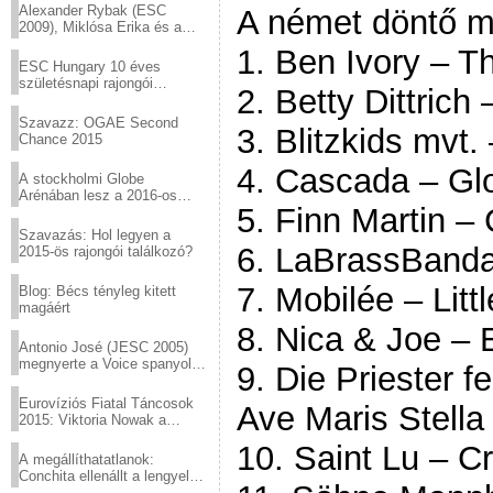
Alexander Rybak (ESC
A német döntő 
2009), Miklósa Erika és a
Virtuózok tehetségkutató
1. Ben Ivory – 
sztárjai a Margitszigeten
ESC Hungary 10 éves
születésnapi rajongói
2. Betty Dittrich 
találkozó
Szavazz: OGAE Second
3. Blitzkids mvt
Chance 2015
4. Cascada – Gl
A stockholmi Globe
Arénában lesz a 2016-os
5. Finn Martin –
Eurovízió
Szavazás: Hol legyen a
6. LaBrassBanda
2015-ös rajongói találkozó?
7. Mobilée – Littl
Blog: Bécs tényleg kitett
magáért
8. Nica & Joe – 
Antonio José (JESC 2005)
megnyerte a Voice spanyol
9. Die Priester 
verzióját
Eurovíziós Fiatal Táncosok
Ave Maris Stella
2015: Viktoria Nowak a
győztes Lengyelországból
10. Saint Lu – C
A megállíthatatlanok:
Conchita ellenállt a lengyel
konzervatív nyomásnak