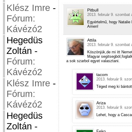
Klész Imre
-
Pitbull
2013. február 9. szombat 
Fórum:
Egyértelmű, hogy Natalie 
Kávézó2
Amen!
Hegedüs
Attila
2013. február 9. szombat 
Zoltán
-
Köszönjük,de mi itt Neme
Magyar segitsegböl,foglal
Fórum:
a sok szarbol egyet valasztani.
Kávézó2
tacom
2013. február 9. szo
Klész Imre
-
Téged meg ki bántot
Fórum:
Kávézó2
Ariza
2013. február 9. szo
Hegedüs
Lehet, hogy a Casca
Zoltán
-
Feko