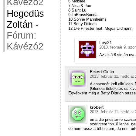
Kávézó2
6.Mobilée
7.Nica & Joe
8.Saint Lu
Hegedüs
9.LaBrassBanda
10.Söhne Mannheims
Zoltán
-
11.Betty Dittrich
12.Die Priester feat. Mojca Erdmann
Fórum:
Levi21
Kávézó2
2013. február 9. szo
Az első 8 simán nye
Eckert Cintia
2013. február 11. hétfő at
A cascadát kell elkülden
(Glorious)tökéletes és ki
Egyébként még a Betty Dittrich tetsze
krobert
2013. február 11. hétfő at 
én a die priester-re szav
szerintem top10 lenne. nek
de nem rossz a többi sem, de nem érte