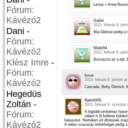
Lenna + Anna Rossin
Fórum:
Kávézó2
Gabiii
2013. február 8. pén
Dani
-
Mia Diekow pedig a
Fórum:
Máté94
Kávézó2
2013. február 8. pén
Borzasztó az a dal.:
Klész Imre
-
Fórum:
force
2013. február 8. péntek at
Kávézó2
Cascada, Betty Dietrich, 
Hegedüs
Balint005
Zoltán
-
2013. február 9. szombat 
A legtöbb emberhez hason
Fórum:
nálam h őt kellene küldeni
helyezést. Remélem jól döntenek majd
Kávézó2
A netes szavazás lehetőségét pedig sz