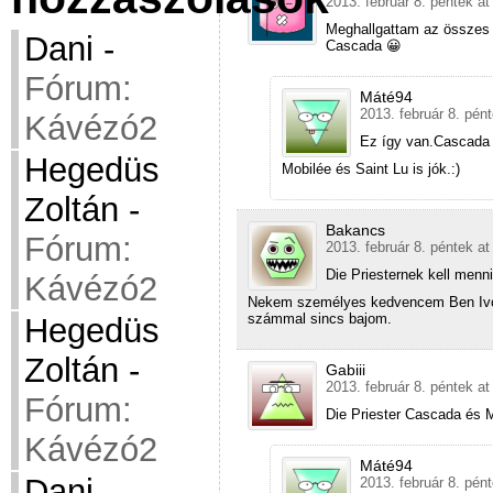
2013. február 8. péntek at
Meghallgattam az összes 
Dani
-
Cascada 😀
Fórum:
Máté94
2013. február 8. pén
Kávézó2
Ez így van.Cascada 
Hegedüs
Mobilée és Saint Lu is jók.:)
Zoltán
-
Bakancs
Fórum:
2013. február 8. péntek at
Die Priesternek kell menn
Kávézó2
Nekem személyes kedvencem Ben Ivory
számmal sincs bajom.
Hegedüs
Zoltán
-
Gabiii
2013. február 8. péntek at
Fórum:
Die Priester Cascada és 
Kávézó2
Máté94
Dani
-
2013. február 8. pén