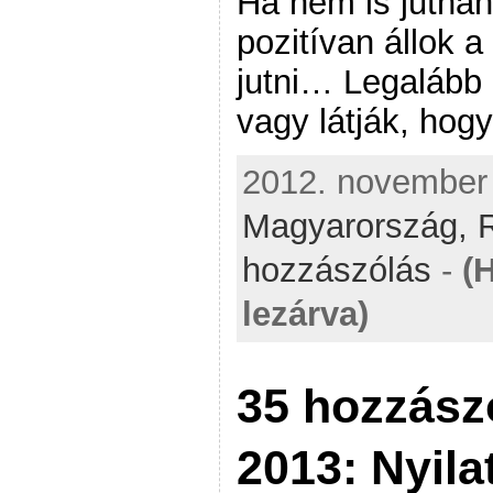
Ha nem is jutná
pozitívan állok 
jutni… Legalább 
vagy látják, hogy
2012. november 
Magyarország,
hozzászólás
-
(
lezárva)
35 hozzász
2013: Nyila