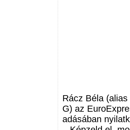
Rácz Béla (alia
G) az EuroExpre
adásában nyilatk
– Képzeld el, mo