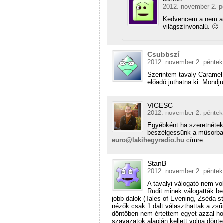
2012. november 2. p
Kedvencem a nem aka
világszínvonalú. 🙂
Csubbszí
2012. november 2. péntek
Szerintem tavaly Caramel v
előadó juthatna ki. Mondju
VICESC
2012. november 2. péntek
Egyébként ha szeretnétek,
beszélgessünk a műsorban 
euro@lakihegyradio.hu
címre.
StanB
2012. november 2. péntek
A tavalyi válogató nem vol
Rudit minek válogatták be 
jobb dalok (Tales of Evening, Zséda s
nézők csak 1 dalt választhattak a zsűr
döntőben nem értettem egyet azzal hogy
szavazatok alapján kellett volna dönt