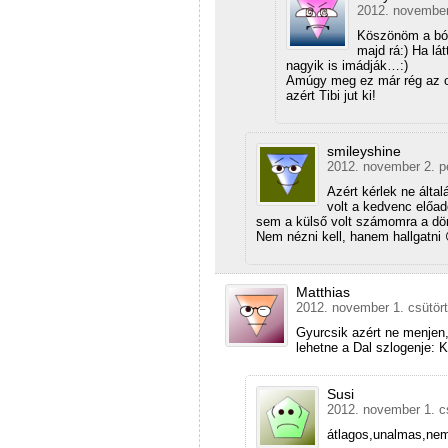
2012. november 
Köszönöm a bók
majd rá:) Ha lá
nagyik is imádják…:)
Amúgy meg ez már rég az o
azért Tibi jut ki!
smileyshine
2012. november 2. p
Azért kérlek ne álta
volt a kedvenc előa
sem a külső volt számomra a d
Nem nézni kell, hanem hallgatni 
Matthias
2012. november 1. csütört
Gyurcsik azért ne menjen,
lehetne a Dal szlogenje: 
Susi
2012. november 1. cs
átlagos,unalmas,nem 