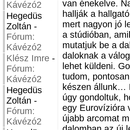
van énekelve. N
Kávézó2
hallják a hallgat
Hegedüs
mert nagyon jó l
Zoltán
-
a stúdióban, amik
Fórum:
mutatjuk be a dal
Kávézó2
daloknak a válo
Klész Imre
-
lehet küldeni. G
Fórum:
tudom, pontosan
Kávézó2
készen állunk… 
Hegedüs
úgy gondoltuk, 
Zoltán
-
egy Eurovízióra 
Fórum:
újabb arcomat m
Kávézó2
dalomban az új l