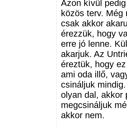
Azon kívül pedig
közös terv. Még 
csak akkor akaru
érezzük, hogy va
erre jó lenne. Kü
akarjuk. Az Untr
éreztük, hogy ez 
ami oda illő, vag
csináljuk mindig.
olyan dal, akkor 
megcsináljuk mé
akkor nem.