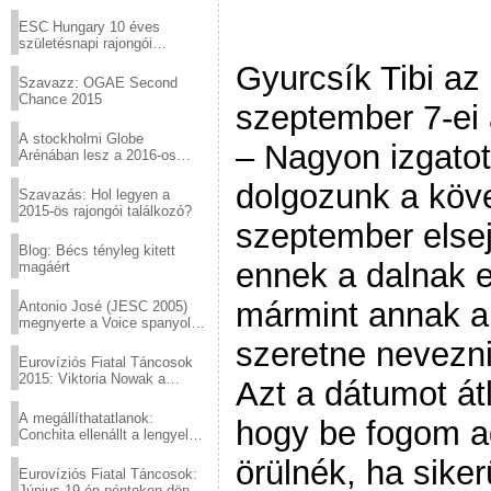
Virtuózok tehetségkutató
sztárjai a Margitszigeten
ESC Hungary 10 éves
születésnapi rajongói
találkozó
Gyurcsík Tibi a
Szavazz: OGAE Second
Chance 2015
szeptember 7-ei 
A stockholmi Globe
– Nagyon izgato
Arénában lesz a 2016-os
Eurovízió
dolgozunk a köv
Szavazás: Hol legyen a
2015-ös rajongói találkozó?
szeptember elsej
Blog: Bécs tényleg kitett
ennek a dalnak 
magáért
mármint annak a 
Antonio José (JESC 2005)
megnyerte a Voice spanyol
verzióját
szeretne nevezni
Eurovíziós Fiatal Táncosok
2015: Viktoria Nowak a
Azt a dátumot át
győztes Lengyelországból
A megállíthatatlanok:
hogy be fogom a
Conchita ellenállt a lengyel
konzervatív nyomásnak
örülnék, ha siker
Eurovíziós Fiatal Táncosok:
Június 19-én pénteken döntő