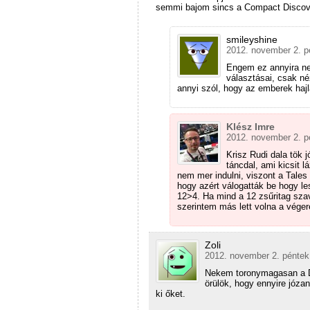
semmi bajom sincs a Compact Discova
smileyshine
2012. november 2. p
Engem ez annyira ne
választásai, csak né
annyi szól, hogy az emberek haj
Klész Imre
2012. november 2. p
Krisz Rudi dala tök 
táncdal, ami kicsit 
nem mer indulni, viszont a Tale
hogy azért válogatták be hogy les
12>4. Ha mind a 12 zsűritag szav
szerintem más lett volna a vége
Zoli
2012. november 2. péntek
Nekem toronymagasan a D
örülök, hogy ennyire józa
ki őket.