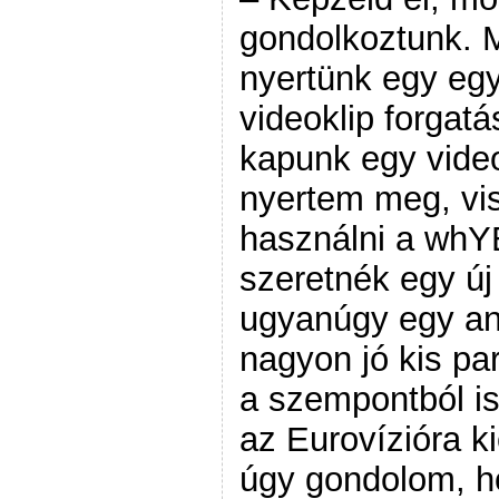
gondolkoztunk. M
nyertünk egy egym
videoklip forgat
kapunk egy vide
nyertem meg, vis
használni a whY
szeretnék egy új 
ugyanúgy egy an
nagyon jó kis pa
a szempontból i
az Eurovízióra k
úgy gondolom, h