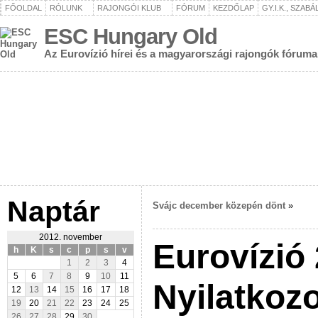
FŐOLDAL
RÓLUNK
RAJONGÓI KLUB
FÓRUM
KEZDŐLAP
GY.I.K., SZAB
ESC Hungary Old
Az Eurovízió hírei és a magyarországi rajongók fóruma
Naptár
Svájc december közepén dönt
»
2012. november
Eurovízió
h
K
s
c
p
s
v
1
2
3
4
5
6
7
8
9
10
11
Nyilatkozo
12
13
14
15
16
17
18
19
20
21
22
23
24
25
26
27
28
29
30