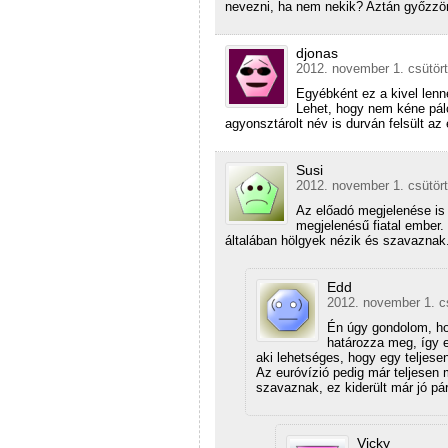
nevezni, ha nem nekik? Aztán győzzön
djonas
2012. november 1. csütört
Egyébként ez a kivel len
Lehet, hogy nem kéne pálc
agyonsztárolt név is durván felsült az
Susi
2012. november 1. csütört
Az előadó megjelenése is 
megjelenésű fiatal ember.
általában hölgyek nézik és szavaznak.
Edd
2012. november 1. cs
Én úgy gondolom, hog
határozza meg, így el
aki lehetséges, hogy egy teljesen 
Az euróvízió pedig már teljesen 
szavaznak, ez kiderült már jó pár
Vicky