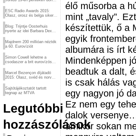
élő műsorba a hú
a sör fővárosából!
ESC Radio Awards 2015:
mint „tavaly”. Ez
Olasz, orosz és belga siker,
a svédek kimaradtak
készítettük, ő 
Blog: Trijntje Oosterhuis
nyerte az idei Barbara Dex
díjat
egyik frontember
Majdnem 200 millióan nézték
a 60. Eurovíziót
albumára is írt k
Simon Cowell lehetne a
Mindenképpen jó 
csodaszer a brit eurovízós
kudarcok ellen
beadtuk a dalt, 
Marcel Bezençon díjátadó
2015: Olasz, svéd és norvég
is csak hálás v
győzelem
Sajtótájékoztatót tartott
egy nagyon jó dal
tegnap az MTVA
Ez nem egy tehe
Legutóbbi
dalok versenye…
hozzászólások
amikor sokan me