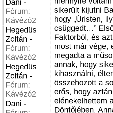
mennyire voltam
Dani
-
sikerült kijutni
Fórum:
hogy „Úristen, il
Kávézó2
csüggedt…” Első
Hegedüs
Faktorból, és az
Zoltán
-
most már vége, 
Fórum:
megadta a műsor
Kávézó2
annak, hogy sike
Hegedüs
kihasználni, élt
Zoltán
-
összehozott a sor
Fórum:
erős, hogy aztán
Kávézó2
elénekelhettem 
Dani
-
Döntőjében. Anna
Fórum: