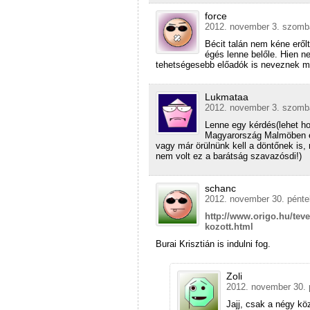
force
2012. november 3. szomba
Bécit talán nem kéne erőlt
égés lenne belőle. Hien 
tehetségesebb előadók is neveznek ma
Lukmataa
2012. november 3. szomba
Lenne egy kérdés(lehet ho
Magyarország Malmöben elé
vagy már örülnünk kell a döntőnek is,
nem volt ez a barátság szavazósdi!)
schanc
2012. november 30. pénte
http://www.origo.hu/tev
kozott.html
Burai Krisztián is indulni fog.
Zoli
2012. november 30. 
Jajj, csak a négy kö