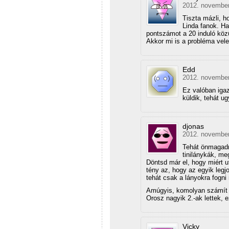
2012. november 
Tiszta mázli, h
Linda fanok. Ha
pontszámot a 20 induló köz
Akkor mi is a probléma vel
Edd
2012. november 
Ez valóban igaz
küldik, tehát u
djonas
2012. november 
Tehát önmagadna
tinilánykák, meg
Döntsd már el, hogy miért u
tény az, hogy az egyik legjobb
tehát csak a lányokra fogni
Amúgyis, komolyan számít e
Orosz nagyik 2.-ak lettek, 
Vicky