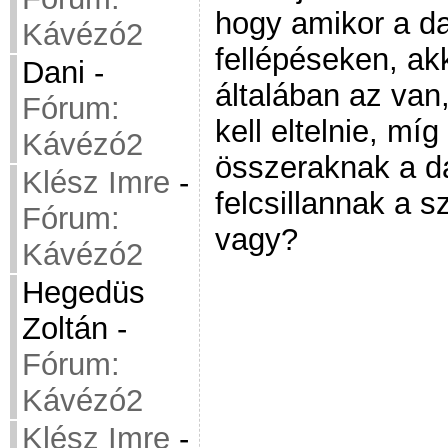
hogy amikor a da
Kávézó2
fellépéseken, a
Dani
-
általában az van
Fórum:
kell eltelnie, míg
Kávézó2
összeraknak a da
Klész Imre
-
felcsillannak a s
Fórum:
vagy?
Kávézó2
Hegedüs
Zoltán
-
Fórum:
Kávézó2
Klész Imre
-