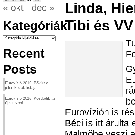
Linda, Hie
« okt
dec »
Tibi és VV
Kategóriák
Kategóriák
Tu
Recent
Fo
Posts
Gy
E
Eurovízió 2016: Bővült a
rá
jelentkezők listája
be
Eurovízió 2016: Kezdődik az
új szezon!
Eurovízión is ré
Béci is itt árult
Malmőbe veszi a