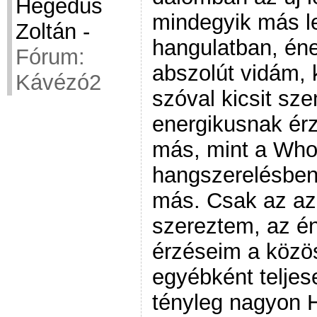
Hegedüs
mindegyik más l
Zoltán
-
hangulatban, éne
Fórum:
abszolút vidám, 
Kávézó2
szóval kicsit sz
energikusnak érz
más, mint a Who
hangszerelésben
más. Csak az az
szereztem, az é
érzéseim a közö
egyébként telje
tényleg nagyon 