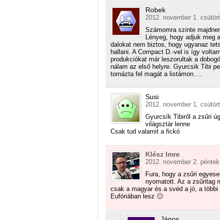
Robek
2012. november 1. csütört
Számomra szinte majdnem 
Lényeg, hogy adjuk meg a
dalokat nem biztos, hogy ugyanaz tets
hallani. A Compact D.-vel is így volta
produkciókat már leszorultak a dobogó l
nálam az első helyre. Gyurcsik Tibi p
tornázta fel magát a listámon….
Susi
2012. november 1. csütört
Gyurcsík Tibiről a zsűri 
világsztár lenne
Csak tud valamit a fickó
Klész Imre
2012. november 2. péntek
Fura, hogy a zsűri egyes
nyomatott. Az a zsűritag
csak a magyar és a svéd a jó, a többi m
Eufóriában lesz 🙂
János