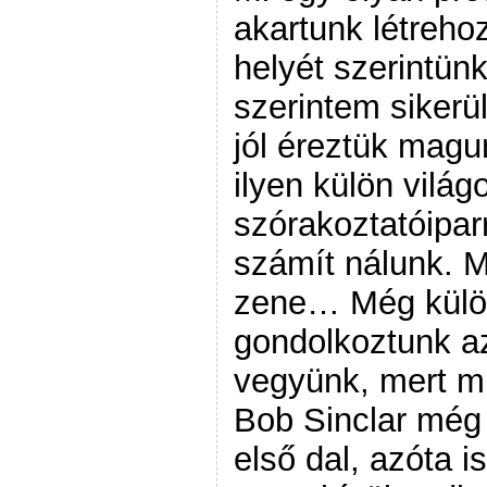
akartunk létreho
helyét szerintünk
szerintem sikerü
jól éreztük magu
ilyen külön világ
szórakoztatóipar
számít nálunk. M
zene… Még kül
gondolkoztunk az
vegyünk, mert mi
Bob Sinclar még 
első dal, azóta i