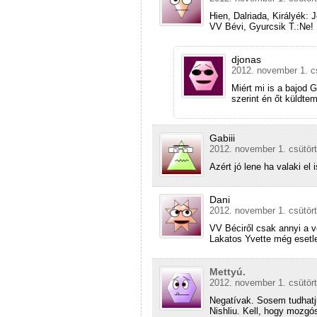
Hien, Dalriada, Királyék: 
VV Bévi, Gyurcsik T.:Ne!
djonas
2012. november 1. cs
Miért mi is a bajod 
szerint én őt küldte
Gabiii
2012. november 1. csütört
Azért jó lene ha valaki el
Dani
2012. november 1. csütört
VV Béciről csak annyi a
Lakatos Yvette még esetl
Mettyú.
2012. november 1. csütört
Negatívak. Sosem tudhatju
Nishliu. Kell, hogy mozgó