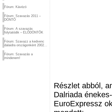
(2012.03.10. 12:00-ig)
Fórum: Kávézó
Fórum: Szavazás 2011 –
DÖNTŐ
Fórum: A szavazás
folytatódik – ELŐDÖNTŐK
Fórum: Szavazz a kedvenc
dalaidra országonként 2002
és 2011 között!
Fórum: Szavazás a
mindenem!
Részlet abból, a
Dalriada énekes-
EuroExpressz ok