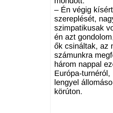
mondott:
– Én végig kísé
szereplését, nagy
szimpatikusak vo
én azt gondolom,
ők csináltak, az
számunkra megfe
három nappal eze
Európa-turnéról, 
lengyel állomáso
körúton.