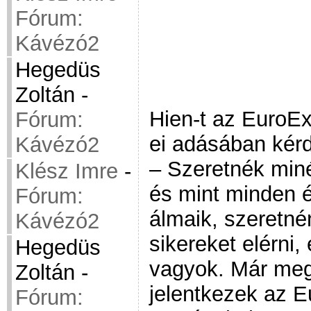
Fórum:
Kávézó2
Hegedüs
Zoltán
-
Hien-t az EuroE
Fórum:
ei adásában kér
Kávézó2
– Szeretnék miné
Klész Imre
-
és mint minden 
Fórum:
álmaik, szeretn
Kávézó2
sikereket elérni,
Hegedüs
vagyok. Már meg 
Zoltán
-
jelentkezek az Eu
Fórum: