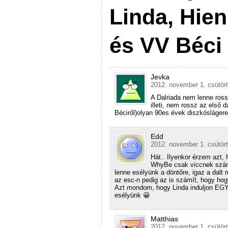
Linda, Hien
és VV Béci 
Jevka
2012. november 1. csütört
A Dalriada nem lenne rossz
illeti, nem rossz az első
Béciről)olyan 90es évek diszkóslágerek 
Edd
2012. november 1. csütört
Hát.. Ilyenkor érzem azt
WhyBe csak viccnek szánt
lenne esélyünk a döntőre, igaz a dal
az esc-n pedig az is számít, hogy hog
Azt mondom, hogy Linda induljon EGY
esélyünk 😀
Matthias
2012. november 1. csütört