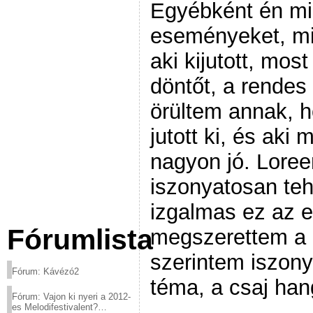
Egyébként én mi
eseményeket, mi
aki kijutott, mos
döntőt, a rendes
örültem annak, 
jutott ki, és aki
nagyon jó. Loree
iszonyatosan te
izgalmas ez az 
Fórumlista
megszerettem a E
szerintem iszony
Fórum: Kávézó2
téma, a csaj hang
Fórum: Vajon ki nyeri a 2012-
es Melodifestivalent?