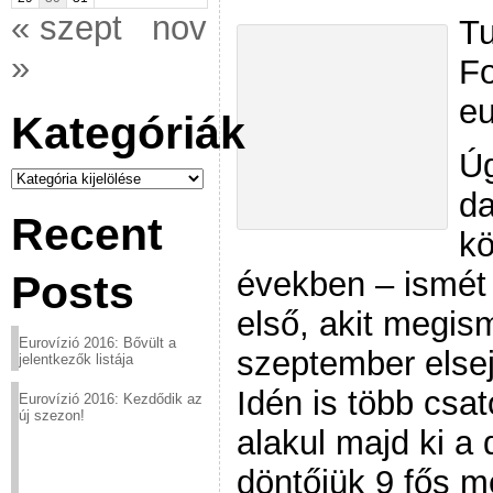
« szept
nov
Tu
»
Fo
eu
Kategóriák
Úg
Kategóriák
da
Recent
kö
években – ismét a
Posts
első, akit megis
Eurovízió 2016: Bővült a
szeptember elsej
jelentkezők listája
Idén is több csa
Eurovízió 2016: Kezdődik az
új szezon!
alakul majd ki a
döntőjük 9 fős 