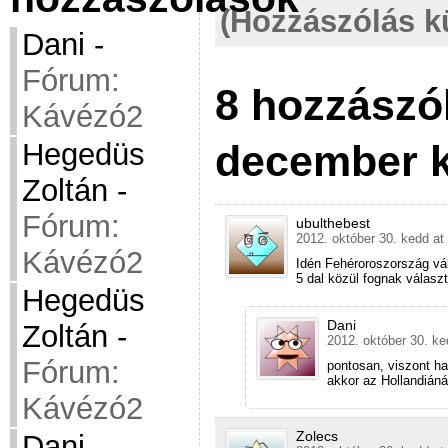
(Hozzászólás k
Dani
-
Fórum:
8 hozzászó
Kávézó2
december 
Hegedüs
Zoltán
-
Fórum:
ubulthebest
2012. október 30. kedd at
Kávézó2
Idén Fehéroroszország vál
5 dal közül fognak választ
Hegedüs
Dani
Zoltán
-
2012. október 30. ke
Fórum:
pontosan, viszont h
akkor az Hollandián
Kávézó2
Zolecs
Dani
-