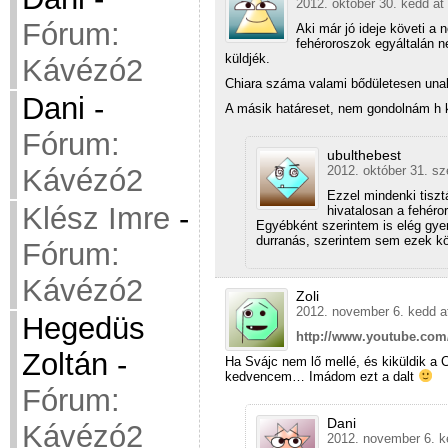
2012. október 30. kedd at
Fórum:
Aki már jó ideje követi a 
fehéroroszok egyáltalán ne
küldjék.
Kávézó2
Chiara száma valami bődületesen un
Dani
-
A másik határeset, nem gondolnám h 
Fórum:
ubulthebest
2012. október 31. sz
Kávézó2
Ezzel mindenki tiszt
Klész Imre
-
hivatalosan a fehéro
Egyébként szerintem is elég gye
durranás, szerintem sem ezek k
Fórum:
Kávézó2
Zoli
2012. november 6. kedd a
Hegedüs
http://www.youtube.c
Zoltán
-
Ha Svájc nem lő mellé, és kiküldik a 
kedvencem… Imádom ezt a dalt
Fórum:
Dani
Kávézó2
2012. november 6. k