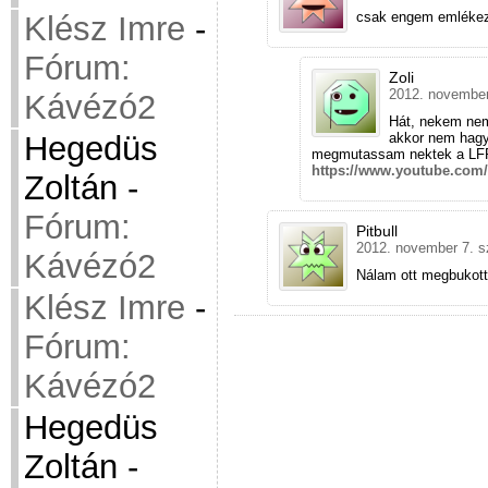
csak engem emlékezt
Klész Imre
-
Fórum:
Zoli
2012. november
Kávézó2
Hát, nekem nem
akkor nem hagyo
Hegedüs
megmutassam nektek a LFP
https://www.youtube.co
Zoltán
-
Fórum:
Pitbull
2012. november 7. s
Kávézó2
Nálam ott megbukott
Klész Imre
-
Fórum:
Kávézó2
Hegedüs
Zoltán
-