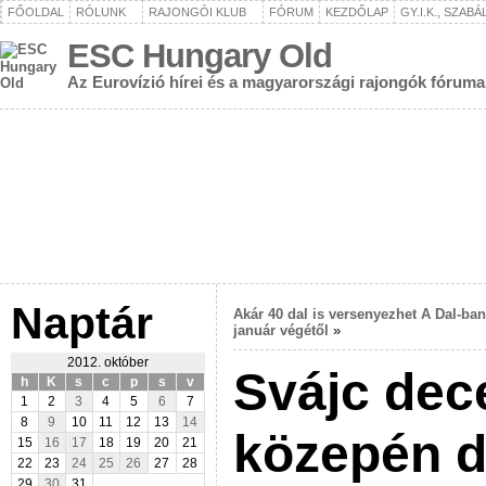
FŐOLDAL
RÓLUNK
RAJONGÓI KLUB
FÓRUM
KEZDŐLAP
GY.I.K., SZAB
ESC Hungary Old
Az Eurovízió hírei és a magyarországi rajongók fóruma
Naptár
Akár 40 dal is versenyezhet A Dal-ban
január végétől
»
2012. október
Svájc de
h
K
s
c
p
s
v
1
2
3
4
5
6
7
8
9
10
11
12
13
14
közepén d
15
16
17
18
19
20
21
22
23
24
25
26
27
28
29
30
31