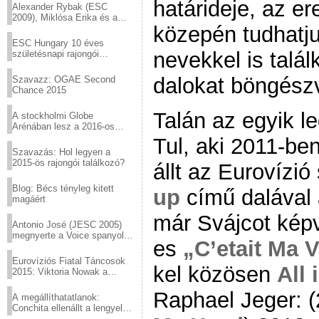
határideje, az 
Alexander Rybak (ESC
2009), Miklósa Erika és a
közepén tudhatj
Virtuózok tehetségkutató
sztárjai a Margitszigeten
ESC Hungary 10 éves
nevekkel is találk
születésnapi rajongói
találkozó
dalokat böngész
Szavazz: OGAE Second
Chance 2015
Talán az egyik 
A stockholmi Globe
Arénában lesz a 2016-os
Eurovízió
Tul, aki 2011-be
Szavazás: Hol legyen a
2015-ös rajongói találkozó?
állt az Eurovízi
Blog: Bécs tényleg kitett
up
című dalával
magáért
már Svájcot képv
Antonio José (JESC 2005)
megnyerte a Voice spanyol
es
„C’etait Ma V
verzióját
Eurovíziós Fiatal Táncosok
kel közösen
All 
2015: Viktoria Nowak a
győztes Lengyelországból
Raphael Jeger: 
A megállíthatatlanok:
Conchita ellenállt a lengyel
konzervatív nyomásnak