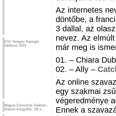
Az internetes ne
döntőbe, a franc
3 dallal, az olas
nevez. Az elmúlt
ESC Hungary Rajongói
már meg is ismer
találkozó 2015
01. – Chiara Du
02. – Ally –
Catc
Az online szavaz
egy szakmai zsű
végeredménye ad
Magyar Eurovíziós Fanklub –
Ennek a szavazás
Alakuló közgyűlés: Ott a
helyed!