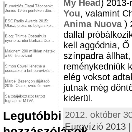
My Head
) 2013-
Eurovíziós Fiatal Táncosok:
You
, valamint C
Június 19-én pénteken döntő
a sör fővárosából!
Anima Nuova
)
ESC Radio Awards 2015:
Olasz, orosz és belga siker,
a svédek kimaradtak
dallal próbálkoz
Blog: Trijntje Oosterhuis
nyerte az idei Barbara Dex
kell aggódnia, Ő 
díjat
Majdnem 200 millióan nézték
színpadra állhat
a 60. Eurovíziót
reménykedniük k
Simon Cowell lehetne a
csodaszer a brit eurovízós
elég voksot adtak
kudarcok ellen
Marcel Bezençon díjátadó
jutnak még döntő
2015: Olasz, svéd és norvég
győzelem
kiderül.
Sajtótájékoztatót tartott
tegnap az MTVA
Legutóbbi
2012. október 30
Eurovízió 2013
hozzászólások