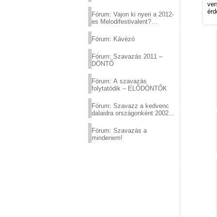
ver
érd
Fórum: Vajon ki nyeri a 2012-
es Melodifestivalent?
(2012.03.10. 12:00-ig)
Fórum: Kávézó
Fórum: Szavazás 2011 –
DÖNTŐ
Fórum: A szavazás
folytatódik – ELŐDÖNTŐK
Fórum: Szavazz a kedvenc
dalaidra országonként 2002
és 2011 között!
Fórum: Szavazás a
mindenem!