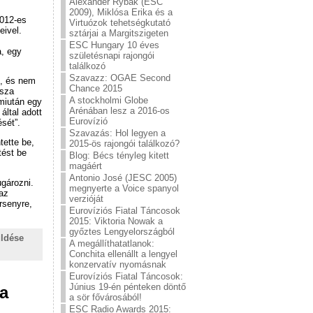
Alexander Rybak (ESC
2009), Miklósa Erika és a
012-es
Virtuózok tehetségkutató
eivel.
sztárjai a Margitszigeten
ESC Hungary 10 éves
, egy
születésnapi rajongói
találkozó
Szavazz: OGAE Second
t, és nem
Chance 2015
ssza
A stockholmi Globe
miután egy
Arénában lesz a 2016-os
által adott
Eurovízió
ését”.
Szavazás: Hol legyen a
tette be,
2015-ös rajongói találkozó?
tést be
Blog: Bécs tényleg kitett
magáért
Antonio José (JESC 2005)
ugározni.
megnyerte a Voice spanyol
 az
verzióját
rsenyre,
Eurovíziós Fiatal Táncosok
2015: Viktoria Nowak a
győztes Lengyelországból
üldése
A megállíthatatlanok:
Conchita ellenállt a lengyel
konzervatív nyomásnak
Eurovíziós Fiatal Táncosok:
Június 19-én pénteken döntő
a
a sör fővárosából!
ESC Radio Awards 2015: