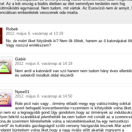
zel. Az a két ország a büdös életben az élet semmilyen területén nem fog
üttműködni egymással. Nem tudom, mit vártok. Az Eurovízió nem ér annyit,
enciálisan emberéletek vesszenek oda miatta.
Robek
2012. május 6. vasárnap at 13:19
No, de miért őket fütyülnék ki? Nem ők lőttek, hanem az ő katonájukat lőt
Vagy rosszul emlékszem?
Gabiii
2012. május 6. vasárnap at 14:19
Nem arról a katonáról van szó hanem nem tudom hány éves ellentét
és sebekről mindkét oldal részéről.
Nyee01
2012. május 6. vasárnap at 14:50
Robi picit naiv vagy…örmény előadó megy egy valószínüleg sokkal 
azerit befogadó koncertterembe->szerintem is kifütyülték volna őket
án nem ez a legnagyobb gond.Úgy gondolom,hogy az örmények az indulásuka
lyen békítő szándékkal jelenthették be,nem tudom mit csinált az a szerencsé
ona,de szerintem félretehették volna a nézeteltéréseiket,ha egy nemzetközi
kéről” és kultúrális gazdagságról szóló verseny házigazdái lesznek.Már azért
datért büntettem volna őket,hogy a nagy rivális előtt akarták mgnyerni a