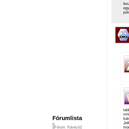
les
egy
pot
tal
vmi
Fórumlista
kat
„bé
mon
Fórum: Kávézó2