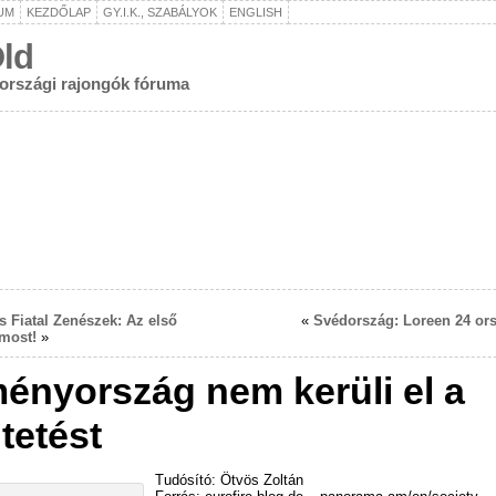
UM
KEZDŐLAP
GY.I.K., SZABÁLYOK
ENGLISH
ld
rországi rajongók fóruma
s Fiatal Zenészek: Az első
«
Svédország: Loreen 24 or
most!
»
ényország nem kerüli el a
tetést
Tudósító: Ötvös Zoltán