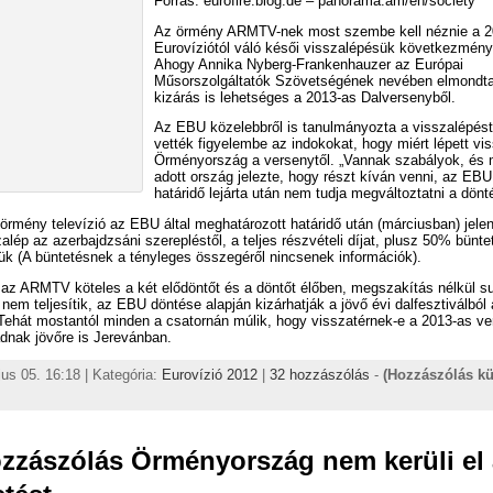
Forrás: eurofire.blog.de – panorama.am/en/society
Az örmény ARMTV-nek most szembe kell néznie a 2
Eurovíziótól váló késői visszalépésük következmény
Ahogy Annika Nyberg-Frankenhauzer az Európai
Műsorszolgáltatók Szövetségének nevében elmondta
kizárás is lehetséges a 2013-as Dalversenyből.
Az EBU közelebbről is tanulmányozta a visszalépés
vették figyelembe az indokokat, hogy miért lépett vi
Örményország a versenytől. „Vannak szabályok, és 
adott ország jelezte, hogy részt kíván venni, az EBU 
határidő lejárta után nem tudja megváltoztatni a dönt
örmény televízió az EBU által meghatározott határidő után (márciusban) jelen
alép az azerbajdzsáni szerepléstől, a teljes részvételi díjat, plusz 50% bünte
niük (A büntetésnek a tényleges összegéről nincsenek információk).
 az ARMTV köteles a két elődöntőt és a döntőt élőben, megszakítás nélkül s
nem teljesítik, az EBU döntése alapján kizárhatják a jövő évi dalfesztiválból
Tehát mostantól minden a csatornán múlik, hogy visszatérnek-e a 2013-as ve
dnak jövőre is Jerevánban.
us 05. 16:18 | Kategória:
Eurovízió 2012
|
32 hozzászólás
-
(Hozzászólás k
zzászólás Örményország nem kerüli el 