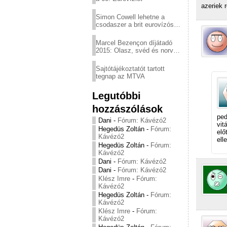
azeriek 
Simon Cowell lehetne a
csodaszer a brit eurovízós
kudarcok ellen
Marcel Bezençon díjátadó
2015: Olasz, svéd és norvég
győzelem
Sajtótájékoztatót tartott
tegnap az MTVA
Legutóbbi
hozzászólások
ped
Dani
-
Fórum: Kávézó2
vit
Hegedüs Zoltán
-
Fórum:
elő
Kávézó2
ell
Hegedüs Zoltán
-
Fórum:
Kávézó2
Dani
-
Fórum: Kávézó2
Dani
-
Fórum: Kávézó2
Klész Imre
-
Fórum:
Kávézó2
Hegedüs Zoltán
-
Fórum:
Kávézó2
Klész Imre
-
Fórum:
Kávézó2