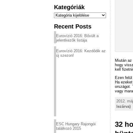
Kategóriák
Kategóriák
Recent Posts
Eurovízió 2016: Bővült a
jelentkezők listája
Eurovízió 2016: Kezdődik az
új szezon!
Miután az 
hogy vissz
kell fizet
Ezen felül
Ha ezeket 
országot. 
vagy mara
2012. máj
lezárva)
32 ho
ESC Hungary Rajongói
találkozó 2015