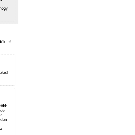
 hogy
ték le!
ekről
több
,de
t
tlen
 a