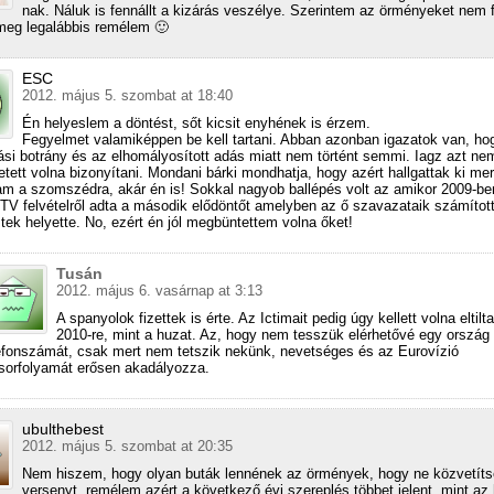
nak. Náluk is fennállt a kizárás veszélye. Szerintem az örményeket nem 
 meg legalábbis remélem 🙂
ESC
2012. május 5. szombat at 18:40
Én helyeslem a döntést, sőt kicsit enyhének is érzem.
Fegyelmet valamiképpen be kell tartani. Abban azonban igazatok van, ho
tási botrány és az elhomályosított adás miatt nem történt semmi. Iagz azt ne
etett volna bizonyítani. Mondani bárki mondhatja, hogy azért hallgattak ki mer
m a szomszédra, akár én is! Sokkal nagyob ballépés volt az amikor 2009-be
TV felvételről adta a második elődöntőt amelyben az ő szavazataik számítot
tek helyette. No, ezért én jól megbüntettem volna őket!
Tusán
2012. május 6. vasárnap at 3:13
A spanyolok fizettek is érte. Az Ictimait pedig úgy kellett volna eltilta
2010-re, mint a huzat. Az, hogy nem tesszük elérhetővé egy ország
efonszámát, csak mert nem tetszik nekünk, nevetséges és az Eurovízió
orfolyamát erősen akadályozza.
ubulthebest
2012. május 5. szombat at 20:35
Nem hiszem, hogy olyan buták lennének az örmények, hogy ne közvetíts
versenyt, remélem azért a következő évi szereplés többet jelent, mint az