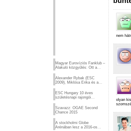
bünte
nem hátr
Magyar Eurovíziós Fanklub –
Alakuló közgyűlés: Ott a
helyed!
Alexander Rybak (ESC
2009), Miklósa Erika és a
Virtuózok tehetségkutató
sztárjai a Margitszigeten
ESC Hungary 10 éves
születésnapi rajongói
olyan ki
találkozó
szomszéd
Szavazz: OGAE Second
Chance 2015
A stockholmi Globe
Arénában lesz a 2016-os