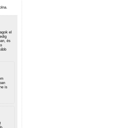
olna.
agok el
edig
an, és
as
kább
om
ban
ne is
t
bb