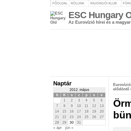
FŐOLDAL
RÓLUNK
RAJONGÓI KLUB
FÓR
ESC Hungary O
Az Eurovízió hírei és a magya
Naptár
Eurovízió
elődöntő 
2012. május
h
K
s
c
p
s
v
Örm
1
2
3
4
5
6
7
8
9
10
11
12
13
bün
14
15
16
17
18
19
20
21
22
23
24
25
26
27
28
29
30
31
« ápr
jún »