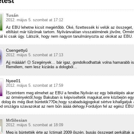
tést
Tusán
2012. május 5. szombat at 17:12
Az EBU lehetne kicsit megértőbb. Oké, fizettessék ki velük az összeget,
eltiltást már túlzónak tartom. Nyilvánvalóan visszatérnének jövőre, Örmé
ál ki csak úgy. Látszik, hogy nem nagyon tanulmányozta az okokat az EBU.
Csengettyű
2012. május 5. szombat at 17:13
Ajj máááár! 🙁 Szegények… bár igaz, gondolkodhattak volna hamarabb is
Remélem, nem lesz kizárás a dologból…
Nyee01
2012. május 5. szombat at 17:59
ÍSzerintem meg elmehet az EBU a fenébe.Nyilván ez egy békelépés akart
az örményektől,hogy Bakuban is képviseltetik magukat,erre közbejön eg
s dolog és még őket büntetik??De,hogy szabadságjogokat sértve kihallgatjuk 
 országra szavazokat az nem bűn áááá dehogy.Forduljon fel az egész EBU
MrSilesian
2012. május 5. szombat at 18:09
Meg is büntették érte az Ictimait 2009 őszén, busás összeget perkáltak 