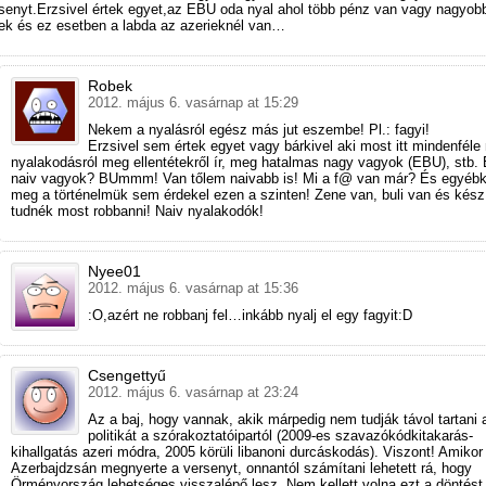
senyt.Erzsivel értek egyet,az EBU oda nyal ahol több pénz van vagy nagyob
ek és ez esetben a labda az azerieknél van…
Robek
2012. május 6. vasárnap at 15:29
Nekem a nyalásról egész más jut eszembe! Pl.: fagyi!
Erzsivel sem értek egyet vagy bárkivel aki most itt mindenféle
nyalakodásról meg ellentétekről ír, meg hatalmas nagy vagyok (EBU), stb.
naiv vagyok? BUmmm! Van tőlem naivabb is! Mi a f@ van már? És egyébk
meg a történelmük sem érdekel ezen a szinten! Zene van, buli van és kész
tudnék most robbanni! Naiv nyalakodók!
Nyee01
2012. május 6. vasárnap at 15:36
:O,azért ne robbanj fel…inkább nyalj el egy fagyit:D
Csengettyű
2012. május 6. vasárnap at 23:24
Az a baj, hogy vannak, akik márpedig nem tudják távol tartani 
politikát a szórakoztatóipartól (2009-es szavazókódkitakarás-
kihallgatás azeri módra, 2005 körüli libanoni durcáskodás). Viszont! Amikor
Azerbajdzsán megnyerte a versenyt, onnantól számítani lehetett rá, hogy
Örményország lehetséges visszalépő lesz. Nem kellett volna ezt a döntést 