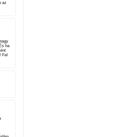
b az
 nagy
 És ha
ént
! Fel
a
idáig