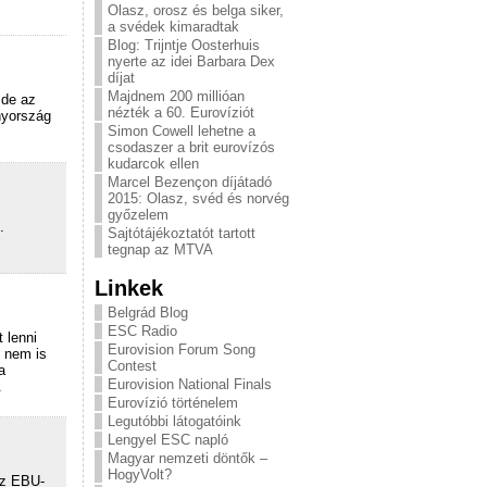
Olasz, orosz és belga siker,
a svédek kimaradtak
Blog: Trijntje Oosterhuis
nyerte az idei Barbara Dex
díjat
Majdnem 200 millióan
 de az
nézték a 60. Eurovíziót
nyország
Simon Cowell lehetne a
csodaszer a brit eurovízós
kudarcok ellen
Marcel Bezençon díjátadó
2015: Olasz, svéd és norvég
győzelem
.
Sajtótájékoztatót tartott
tegnap az MTVA
Linkek
Belgrád Blog
ESC Radio
 lenni
Eurovision Forum Song
y nem is
Contest
a
Eurovision National Finals
.
Eurovízió történelem
Legutóbbi látogatóink
Lengyel ESC napló
Magyar nemzeti döntők –
HogyVolt?
az EBU-