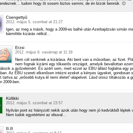
rendeznek… tudom hogy itt sosem biztos semmi, de én bízok bennük. 🙂
Csengettyű
2012. május 5. szombat at 21:27
Igen, az meg a másik, hogy a 2009-es balhé után Azerbajdzsán simán m
bármiféle kizárás nélkül…
Erzsi
2012. május 6. vasárnap at 11:18
Nem cél senkinek a kizárása. Aki bent van a műsorban, az fizet. Pl
nem fognak kizárni egy tőkeerős országot, amelyik bevallottan ezerr
álozik a győzelemért. És azért sem, mert ezzel az EBU állást foglalna egy pol
ában. Az EBU szereti elkenősen intézni ezeket a kényes ügyeket, gondosan
tt tartva az „erősebb kutya él nemi életet”-alapelvet. Lásd orosz tiltakozás a g
en 2009-ben.
Küllikki
2012. május 5. szombat at 23:57
Nyilván pont ez hiányzott nekik azok után hogy nem jó kedvükből léptek
Nem tudok egyetérteni az ebuval…
B.B