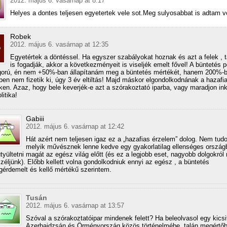
2012. május 6. vasárnap at 8:17
Helyes a dontes teljesen egyetertek vele sot.Meg sulyosabbat is adtam v
Robek
2012. május 6. vasárnap at 12:35
Egyetértek a döntéssel. Ha egyszer szabályokat hoznak és azt a felek , t
is fogadják, akkor a következményeit is viseljék emelt fővel! A büntetés p
gorú, én nem +50%-ban állapítanám meg a büntetés mértékét, hanem 200%-b
en nem fizetik ki, úgy 3 év eltiltás! Majd máskor elgondolkodnának a hazafi
ken. Azaz, hogy bele keverjék-e azt a szórakoztató iparba, vagy maradjon in
itika!
Gabiii
2012. május 6. vasárnap at 12:42
Hát azért nem teljesen igaz ez a „hazafias érzelem” dolog. Nem tud
melyik művésznek lenne kedve egy gyakorlatilag ellenséges ország
ütyültetni magát az egész világ előtt (és ez a legjobb eset, nagyobb dolgokról 
zéljünk). Előbb kellett volna gondolkodniuk ennyi az egész , a büntetés
érdemelt és kellő mértékű szerintem.
Tusán
2012. május 6. vasárnap at 13:57
Szóval a szórakoztatóipar mindenek felett? Ha beleolvasol egy kicsi
Azerbajdzsán és Örményország közös történelmébe, talán megértő