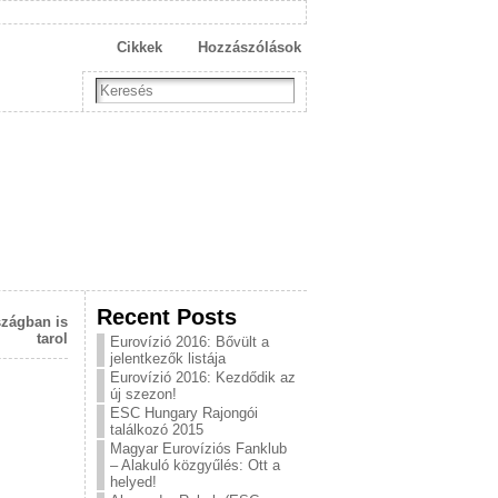
Cikkek
Hozzászólások
Recent Posts
szágban is
tarol
Eurovízió 2016: Bővült a
jelentkezők listája
Eurovízió 2016: Kezdődik az
új szezon!
ESC Hungary Rajongói
találkozó 2015
Magyar Eurovíziós Fanklub
– Alakuló közgyűlés: Ott a
helyed!