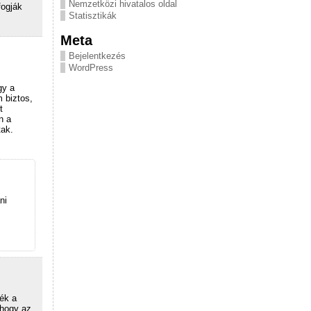
Nemzetközi hivatalos oldal
fogják
Statisztikák
Meta
Bejelentkezés
WordPress
gy a
m biztos,
t
n a
tak.
ni
ék a
 hogy az