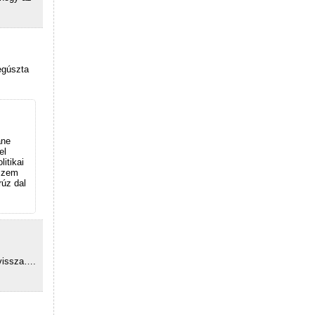
egúszta
áne
el
itikai
 szem
rúz dal
 vissza….