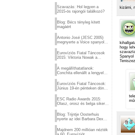
Eurovízió
Szavazás: Hol legyen a
kizárni,
2015-ös rajongói találkozó?
Blog: Bécs tényleg kitett
magáért
Antonio José (JESC 2005)
megnyerte a Voice spanyol
kihallga
verzióját
hogy leh
szavazta
Eurovíziós Fiatal Táncosok
Spanyol 
2015: Viktoria Nowak a
Teniszez
győztes Lengyelországból
A megállíthatatlanok:
Conchita ellenállt a lengyel
konzervatív nyomásnak
Eurovíziós Fiatal Táncosok:
Június 19-én pénteken döntő
a sör fővárosából!
tel
ESC Radio Awards 2015:
műs
Olasz, orosz és belga siker,
a svédek kimaradtak
Blog: Trijntje Oosterhuis
nyerte az idei Barbara Dex
díjat
Majdnem 200 millióan nézték
a 60. Eurovíziót