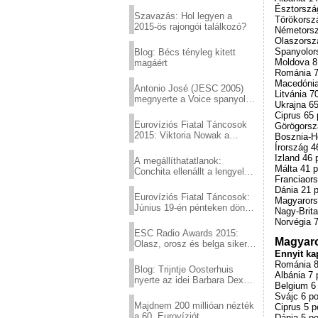
Eurovízió
Észtország
Szavazás: Hol legyen a
Törökorszá
2015-ös rajongói találkozó?
Németorsz
Olaszorszá
Spanyolors
Blog: Bécs tényleg kitett
Moldova 81
magáért
Románia 7
Macedónia
Antonio José (JESC 2005)
Litvánia 7
megnyerte a Voice spanyol
Ukrajna 65
verzióját
Ciprus 65 
Eurovíziós Fiatal Táncosok
Görögorsz
2015: Viktoria Nowak a
Bosznia-H
győztes Lengyelországból
Írország 4
Izland 46 
A megállíthatatlanok:
Málta 41 p
Conchita ellenállt a lengyel
Franciaors
konzervatív nyomásnak
Dánia 21 p
Eurovíziós Fiatal Táncosok:
Magyarors
Június 19-én pénteken döntő
Nagy-Brita
a sör fővárosából!
Norvégia 7
ESC Radio Awards 2015:
Magyaro
Olasz, orosz és belga siker,
Ennyit ka
a svédek kimaradtak
Románia 8
Blog: Trijntje Oosterhuis
Albánia 7 
nyerte az idei Barbara Dex
Belgium 6
díjat
Svájc 6 po
Majdnem 200 millióan nézték
Ciprus 5 p
a 60. Eurovíziót
Dánia 5 po