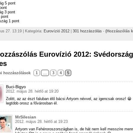
ág 5 pont
pont
ág 3 pont
 pont
szág 1 pont
us 27. 13:19 | Kategória:
Eurovízió 2012
|
301 hozzászólás
-
(Hozzászólás 
ozzászólás Eurovízió 2012: Svédország
es
i hozzászólások
1
…
3
4
5
Buci-Bigyo
2012. május 28. hétfő at 19:20
Zolitt, az az észt faluban élő bácsi Artyom névvel, az igencsak orosz! 😀
legtöbb orosz a fővárosban él.
MrSilesian
2012. május 28. hétfő at 19:23
Artyom van Fehéroroszországban is, de hát nem kell messzire menn