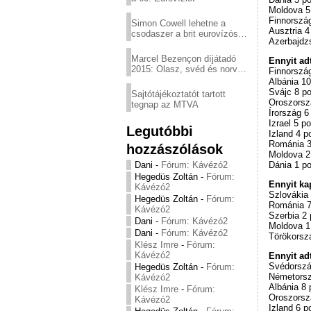
Moldova 5
Finnorszá
Simon Cowell lehetne a
Ausztria 4
csodaszer a brit eurovízós
Azerbajdz
kudarcok ellen
Marcel Bezençon díjátadó
Ennyit ad
2015: Olasz, svéd és norvég
Finnorszá
győzelem
Albánia 10
Svájc 8 po
Sajtótájékoztatót tartott
Oroszorsz
tegnap az MTVA
Írország 6
Izrael 5 po
Legutóbbi
Izland 4 p
Románia 3
hozzászólások
Moldova 2
Dani
-
Fórum: Kávézó2
Dánia 1 po
Hegedüs Zoltán
-
Fórum:
Ennyit ka
Kávézó2
Szlovákia 
Hegedüs Zoltán
-
Fórum:
Románia 7
Kávézó2
Szerbia 2 
Dani
-
Fórum: Kávézó2
Moldova 1
Dani
-
Fórum: Kávézó2
Törökorsz
Klész Imre
-
Fórum:
Kávézó2
Ennyit ad
Svédorszá
Hegedüs Zoltán
-
Fórum:
Németorsz
Kávézó2
Albánia 8 
Klész Imre
-
Fórum:
Oroszorsz
Kávézó2
Izland 6 p