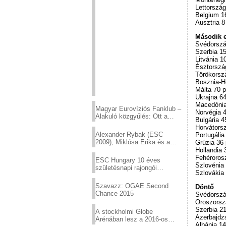
Lettország
Belgium 16
Ausztria 8
Második 
Svédorszá
Szerbia 15
Litvánia 1
Észtország
Törökorszá
Bosznia-He
Málta 70 p
Ukrajna 64
Macedónia
Magyar Eurovíziós Fanklub –
Norvégia 4
Alakuló közgyűlés: Ott a
Bulgária 4
helyed!
Horvátorsz
Alexander Rybak (ESC
Portugália
2009), Miklósa Erika és a
Grúzia 36 
Virtuózok tehetségkutató
Hollandia 
sztárjai a Margitszigeten
Fehérorosz
ESC Hungary 10 éves
Szlovénia 
születésnapi rajongói
Szlovákia 
találkozó
Szavazz: OGAE Second
Döntő
Chance 2015
Svédorszá
Oroszorsz
Szerbia 21
A stockholmi Globe
Azerbajdzs
Arénában lesz a 2016-os
Albánia 14