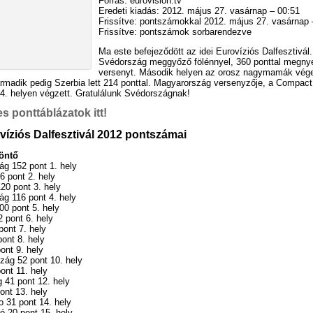
Forrás: eurovision.tv
Eredeti kiadás: 2012. május 27. vasárnap – 00:51
Frissítve: pontszámokkal 2012. május 27. vasárnap 
Frissítve: pontszámok sorbarendezve
Ma este befejeződött az idei Eurovíziós Dalfesztivál.
Svédország meggyőző fölénnyel, 360 ponttal megnyer
versenyt. Második helyen az orosz nagymamák vég
armadik pedig Szerbia lett 214 ponttal. Magyarország versenyzője, a Compac
24. helyen végzett. Gratulálunk Svédországnak!
s ponttáblázatok itt!
víziós Dalfesztivál 2012 pontszámai
öntő
ág 152 pont 1. hely
6 pont 2. hely
20 pont 3. hely
g 116 pont 4. hely
0 pont 5. hely
2 pont 6. hely
pont 7. hely
pont 8. hely
ont 9. hely
zág 52 pont 10. hely
ont 11. hely
 41 pont 12. hely
pont 13. hely
 31 pont 14. hely
ó 20 pont 15. hely