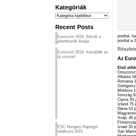
Kategóriák
Kategóriák
Recent Posts
ponttal, h
Eurovízió 2016: Bővült a
ponttal a 
jelentkezők listája
Részlete
Eurovízió 2016: Kezdődik az
új szezon!
Az Euro
Első előd
Oroszorsz
Albánia 14
Románia 1
Görögorszá
Moldova 10
Írország 9
Ciprus 91 
Izland 75 
Dánia 63 p
Magyarors
Svájc 45 p
Finnország
Izrael 33 
ESC Hungary Rajongói
San Marino
találkozó 2015
Montenegr