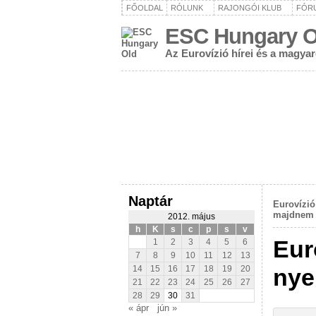
FŐOLDAL
RÓLUNK
RAJONGÓI KLUB
FÓR
ESC Hungary O
Az Eurovízió hírei és a magya
Naptár
Eurovízió
majdnem a
2012. május
h
K
s
c
p
s
v
Eur
1
2
3
4
5
6
7
8
9
10
11
12
13
nye
14
15
16
17
18
19
20
21
22
23
24
25
26
27
28
29
30
31
« ápr
jún »