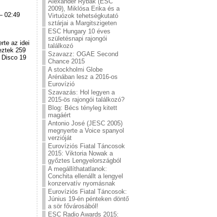
Alexander Rybak (ESC
2009), Miklósa Erika és a
– 02:49
Virtuózok tehetségkutató
sztárjai a Margitszigeten
ESC Hungary 10 éves
születésnapi rajongói
te az idei
találkozó
eztek 259
Szavazz: OGAE Second
t Disco 19
Chance 2015
A stockholmi Globe
Arénában lesz a 2016-os
Eurovízió
Szavazás: Hol legyen a
2015-ös rajongói találkozó?
Blog: Bécs tényleg kitett
magáért
Antonio José (JESC 2005)
megnyerte a Voice spanyol
verzióját
Eurovíziós Fiatal Táncosok
2015: Viktoria Nowak a
győztes Lengyelországból
A megállíthatatlanok:
Conchita ellenállt a lengyel
konzervatív nyomásnak
Eurovíziós Fiatal Táncosok:
Június 19-én pénteken döntő
a sör fővárosából!
ESC Radio Awards 2015: