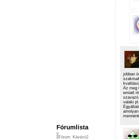
jobban ö
szakmail
kvalitás
Az meg t
emiatt r
szavazó 
valaki p
Egyáltal
amolyan 
mennénk f
Fórumlista
Fórum: Kávézó2