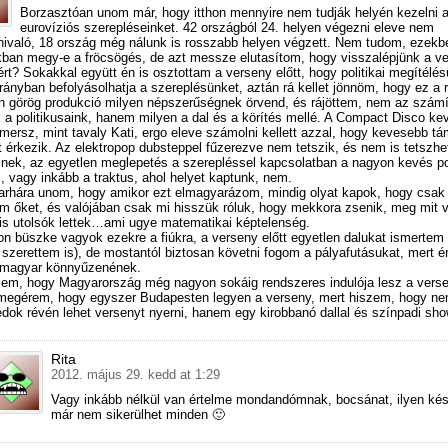
Borzasztóan unom már, hogy itthon mennyire nem tudják helyén kezelni 
eurovíziós szerepléseinket. 42 országból 24. helyen végezni eleve nem
nivaló, 18 ország még nálunk is rosszabb helyen végzett. Nem tudom, ezekb
ban megy-e a fröcsögés, de azt messze elutasítom, hogy visszalépjünk a ve
rt? Sokakkal együtt én is osztottam a verseny előtt, hogy politikai megítélé
irányban befolyásolhatja a szereplésünket, aztán rá kellet jönnöm, hogy ez a 
en görög produkció milyen népszerűségnek örvend, és rájöttem, nem az számí
 a politikusaink, hanem milyen a dal és a körítés mellé. A Compact Disco ke
mersz, mint tavaly Kati, ergo eleve számolni kellett azzal, hogy kevesebb t
 érkezik. Az elektropop dubsteppel fűzerezve nem tetszik, és nem is tetszhe
nek, az egyetlen meglepetés a szerepléssel kapcsolatban a nagyon kevés po
, vagy inkább a traktus, ahol helyet kaptunk, nem.
arhára unom, hogy amikor ezt elmagyarázom, mindig olyat kapok, hogy csak
 őket, és valójában csak mi hisszük róluk, hogy mekkora zsenik, meg mit 
is utolsók lettek…ami ugye matematikai képtelenség.
n büszke vagyok ezekre a fiúkra, a verseny előtt egyetlen dalukat ismertem 
szerettem is), de mostantól biztosan követni fogom a pályafutásukat, mert é
a magyar könnyűzenének.
em, hogy Magyarország még nagyon sokáig rendszeres indulója lesz a vers
megérem, hogy egyszer Budapesten legyen a verseny, mert hiszem, hogy ne
ok révén lehet versenyt nyerni, hanem egy kirobbanó dallal és színpadi sho
Rita
2012. május 29. kedd at 1:29
Vagy inkább nélkül van értelme mondandómnak, bocsánat, ilyen ké
már nem sikerülhet minden 🙂