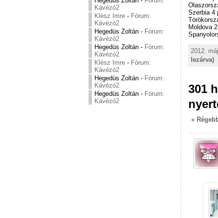
Hegedüs Zoltán
-
Fórum:
Olaszorsz
Kávézó2
Szerbia 4 
Klész Imre
-
Fórum:
Törökorsz
Kávézó2
Moldova 2
Hegedüs Zoltán
-
Fórum:
Spanyolor
Kávézó2
Hegedüs Zoltán
-
Fórum:
2012. máj
Kávézó2
lezárva)
Klész Imre
-
Fórum:
Kávézó2
Hegedüs Zoltán
-
Fórum:
Kávézó2
301 h
Hegedüs Zoltán
-
Fórum:
nyert
Kávézó2
« Régebb