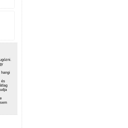
ugózni.
gy
 hangi
 és
átlag
tudja
de
 sem