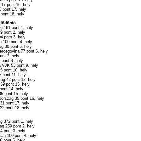
 17 pont 16. hely
 pont 17. hely
 pont 18. hely
elődöntő
g 181 pont 1. hely
9 pont 2. hely
04 potn 3. hely
 100 pont 4. hely
g 80 pont 5. hely
rcegovina 77 pont 6. hely
ont 7. hely
 pont 8. hely
 VJK 53 pont 9. hely
5 pont 10. hely
5 pont 11. hely
ág 42 pont 12. hely
 39 pont 13. hely
pont 14. hely
35 pont 15. hely
ország 35 pont 16. hely
31 pont 17. hely
22 pont 18. hely
g 372 pont 1. hely
ág 259 pont 2. hely
4 pont 3. hely
án 150 pont 4. hely
6 pont 5. hely