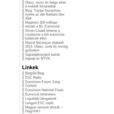
Olasz, orosz és belga siker,
a svédek kimaradtak
Blog: Trijntje Oosterhuis
nyerte az idei Barbara Dex
díjat
Majdnem 200 millióan
nézték a 60. Eurovíziót
Simon Cowell lehetne a
csodaszer a brit eurovízós
kudarcok ellen
Marcel Bezençon díjátadó
2015: Olasz, svéd és norvég
győzelem
Sajtótájékoztatót tartott
tegnap az MTVA
Linkek
Belgrád Blog
ESC Radio
Eurovision Forum Song
Contest
Eurovision National Finals
Eurovízió történelem
Legutóbbi látogatóink
Lengyel ESC napló
Magyar nemzeti döntők –
HogyVolt?