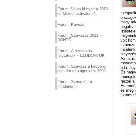
Fórum: Vajon ki nyeri a 2012-
szégyell
es Melodifestivalent?
országok
(2012.03.10. 12:00-ig)
Hogy mié
Fórum: Kávézó
negatív 
ízléstel
Fórum: Szavazás 2011 –
milyenek
DÖNTŐ
volt kom
szavazat
mindenki
Fórum: A szavazás
helyezés
folytatódik – ELŐDÖNTŐK
Azt is m
mosdatom
Fórum: Szavazz a kedvenc
oda, úgy
dalaidra országonként 2002
És nagyo
és 2011 között!
mondjuk 
részei 
Fórum: Szavazás a
És remél
mindenem!
és még 
szomszéd