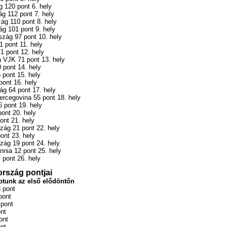
 120 pont 6. hely
g 112 pont 7. hely
ág 110 pont 8. hely
g 101 pont 9. hely
zág 97 pont 10. hely
 pont 11. hely
1 pont 12. hely
 VJK 71 pont 13. hely
0 pont 14. hely
 pont 15. hely
pont 16. hely
ág 64 pont 17. hely
ercegovina 55 pont 18. hely
6 pont 19. hely
pont 20. hely
ont 21. hely
zág 21 pont 22. hely
ont 23. hely
zág 19 pont 24. hely
nnia 12 pont 25. hely
 pont 26. hely
rszág pontjai
ptunk az első elődöntőn
 pont
pont
 pont
nt
ont
nt