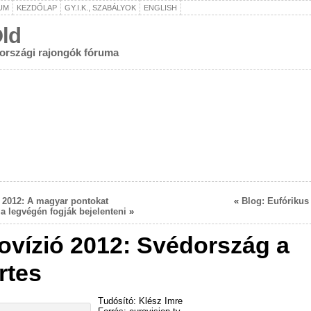
UM
KEZDŐLAP
GY.I.K., SZABÁLYOK
ENGLISH
ld
rországi rajongók fóruma
 2012: A magyar pontokat
«
Blog: Eufóriku
 legvégén fogják bejelenteni
»
ovízió 2012: Svédország a
rtes
Tudósító: Klész Imre