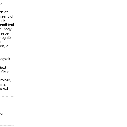
az
en az
rsenytől.
sünk
rendkívül
t, hogy
vésbé
ámogató
t
nt, a
vagyok
(azt
rtékes
enynek,
m a
w-val.
sőn