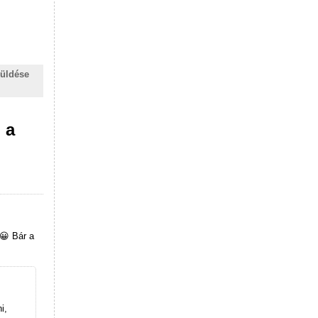
küldése
 a
 😀 Bár a
i,