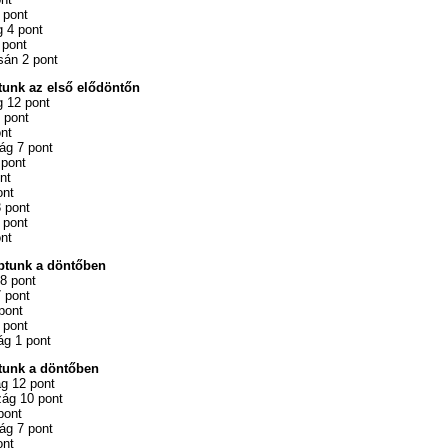
 pont
g 4 pont
 pont
sán 2 pont
tunk az első elődöntőn
g 12 pont
 pont
nt
ág 7 pont
 pont
nt
ont
 pont
 pont
nt
ptunk a döntőben
8 pont
 pont
pont
 pont
ág 1 pont
tunk a döntőben
g 12 pont
ág 10 pont
pont
ág 7 pont
ont