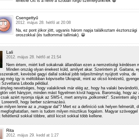
lehetne Ott is a neve a szóban forgó személyünknek 😀
Csengettyű
2012. május 28. hétfő at 20:08
Na, ez pont jókor jött, ugyanis három napja találkoztam észtországi
oroszokkal (és tudtommal talliniak). 😀
Lali
2012. május 28. hétfő at 21:54
Nem értem, miért kell sokaknak állandóan ezen a nemzetiségi kérdésen r
Minden ország olyan énekest küld, amilyet akar. Szerintem pl. Gaitana, e
sszerakott, kevésbé gagyi dallal sokkal jobb teljesítményt nyújtott volna, de
ag még így is méltóbban képviselte Ukrajnát, mint az olcsó kinézetű, gyenge
ú Szvetlana Loboda például.
ényleg nevetséges, hogy valakiknek már elég az, hogy ha valaki bevándorló,
ögtön vért hányjon, minden mást figyelmen kívül hagyva. Baromság, hogy az 
csak azért nyomja rájuk az SMS-t, mert annyira „polkorrekt”. Szerintem alig 
l. Loreenről, hogy berber származású.
án milyen lenne az a „magyar dal”? Mert ez a definíció sok helyen felmerült, 
megfoghatatlan, nem is tudom milyen misztikus fogalom. Magyar szöveggel
eltétlenül sokkal többre, attól kicsit sokkal több kellene.
Rita
2012. május 29. kedd at 1:27