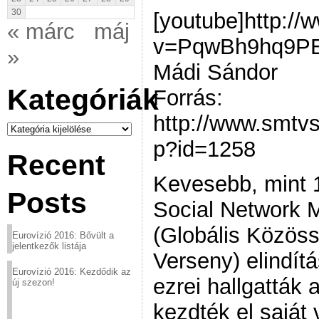
30
[youtube]http:/
« márc
máj
v=PqwBh9hq9PE[
»
Mádi Sándor
Kategóriák
Forrás:
http://www.smtv
Kategóriák
p?id=1258
Recent
Kevesebb, mint 1
Posts
Social Network 
(Globális Közöss
Eurovízió 2016: Bővült a
jelentkezők listája
Verseny) elindít
Eurovízió 2016: Kezdődik az
ezrei hallgatták 
új szezon!
kezdték el saját 