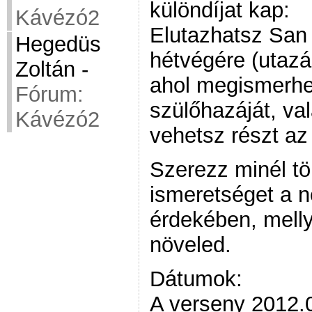
különdíjat kap:
Kávézó2
Elutazhatsz San
Hegedüs
hétvégére (utazás
Zoltán
-
ahol megismerhe
Fórum:
szülőhazáját, va
Kávézó2
vehetsz részt az
Szerezz minél tö
ismeretséget a 
érdekében, melly
növeled.
Dátumok:
A verseny 2012.