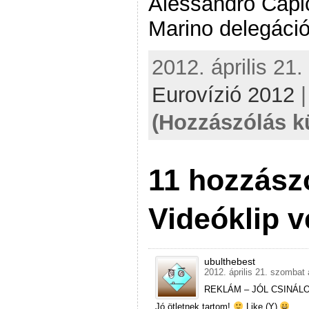
Alessandro Capi
Marino delegáció
2012. április 21.
Eurovízió 2012
(Hozzászólás k
11 hozzász
Videóklip v
ubulthebest
2012. április 21. szombat 
REKLÁM – JÓL CSINÁL
Jó ötletnek tartom!
Like (Y)