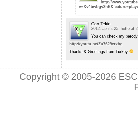
http://www.youtub
v=Xv4bwbgv2hE&feature=play
Can Tekin
2012. április 23. hétfő at 
You can check my parody v
http://youtu.be/Zu7629erxbg
Thanks & Greetings from Turkey
Copyright © 2005-2026
ESC