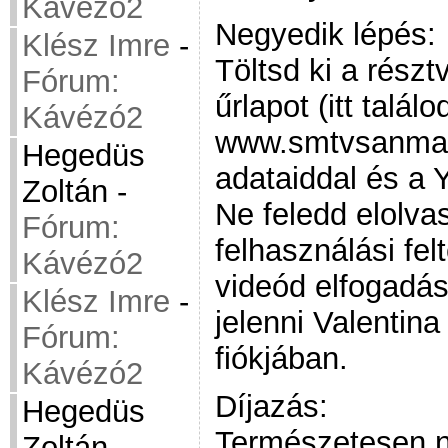
Kávézó2
Negyedik lépés:
Klész Imre
-
Töltsd ki a részt
Fórum:
űrlapot (itt találo
Kávézó2
www.smtvsanmari
Hegedüs
adataiddal és a 
Zoltán
-
Ne feledd elolvas
Fórum:
felhasználási fe
Kávézó2
videód elfogadás
Klész Imre
-
jelenni Valentin
Fórum:
fiókjában.
Kávézó2
Díjazás:
Hegedüs
Természetesen n
Zoltán
-