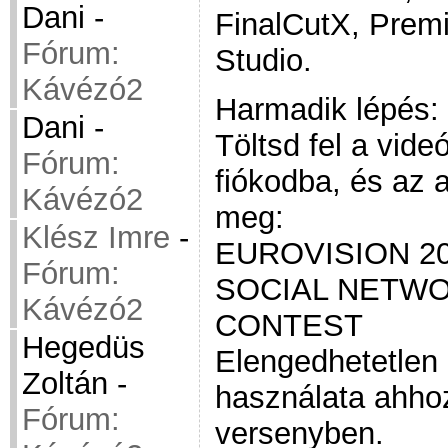
Dani
-
FinalCutX, Premi
Fórum:
Studio.
Kávézó2
Harmadik lépés:
Dani
-
Töltsd fel a vide
Fórum:
fiókodba, és az 
Kávézó2
meg:
Klész Imre
-
EUROVISION 2
Fórum:
SOCIAL NETWO
Kávézó2
CONTEST
Hegedüs
Elengedhetetlen
Zoltán
-
használata ahho
Fórum:
versenyben.