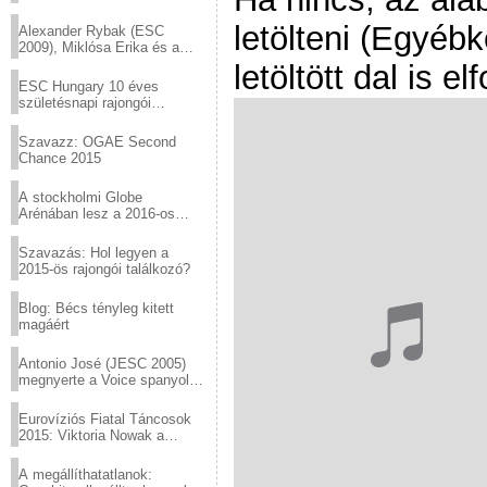
helyed!
letölteni (Egyé
Alexander Rybak (ESC
2009), Miklósa Erika és a
Virtuózok tehetségkutató
letöltött dal is e
sztárjai a Margitszigeten
ESC Hungary 10 éves
születésnapi rajongói
találkozó
Szavazz: OGAE Second
Chance 2015
A stockholmi Globe
Arénában lesz a 2016-os
Eurovízió
Szavazás: Hol legyen a
2015-ös rajongói találkozó?
Blog: Bécs tényleg kitett
magáért
Antonio José (JESC 2005)
megnyerte a Voice spanyol
verzióját
Eurovíziós Fiatal Táncosok
2015: Viktoria Nowak a
győztes Lengyelországból
A megállíthatatlanok: