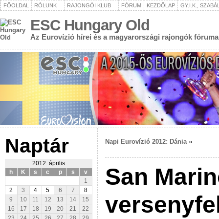
FŐOLDAL
RÓLUNK
RAJONGÓI KLUB
FÓRUM
KEZDŐLAP
GY.I.K., SZAB
ESC Hungary Old
Az Eurovízió hírei és a magyarországi rajongók fóruma
Naptár
Napi Eurovízió 2012: Dánia
»
2012. április
San Marin
h
K
s
c
p
s
v
1
2
3
4
5
6
7
8
versenyfe
9
10
11
12
13
14
15
16
17
18
19
20
21
22
23
24
25
26
27
28
29