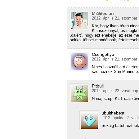
MrSilesian
2012. április 21. szombat 
Kár, hogy ilyen téren nin
Kisasszonnyal, és megkérd
„dalért”, hogy ezt énekelje, az ezer 
sokkal többet mondóbbak, értelmese
Csengettyű
2012. április 21. szombat 
Nincs használható ötlete
szétnéznék San Marino-b
Pitbull
2012. április 22. vasárnap
Nnna, szép! KÉT dalszöve
ubulthebest
2012. április 22. vas
Sokáig tartott ezt ki