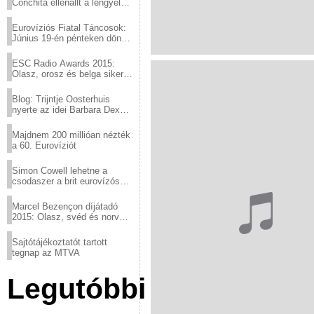
Conchita ellenállt a lengyel
konzervatív nyomásnak
Eurovíziós Fiatal Táncosok:
Június 19-én pénteken döntő
a sör fővárosából!
ESC Radio Awards 2015:
Olasz, orosz és belga siker,
a svédek kimaradtak
Blog: Trijntje Oosterhuis
nyerte az idei Barbara Dex
díjat
Majdnem 200 millióan nézték
a 60. Eurovíziót
Simon Cowell lehetne a
csodaszer a brit eurovízós
kudarcok ellen
Marcel Bezençon díjátadó
2015: Olasz, svéd és norvég
győzelem
Sajtótájékoztatót tartott
tegnap az MTVA
Legutóbbi