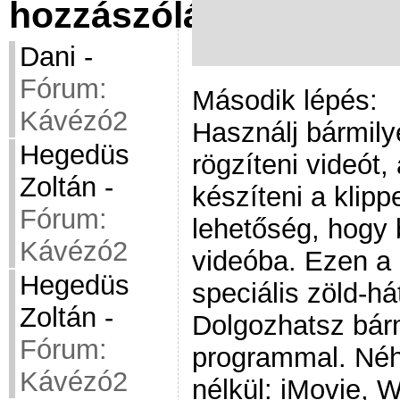
hozzászólások
Dani
-
Fórum:
Második lépés:
Kávézó2
Használj bármil
Hegedüs
rögzíteni videót,
Zoltán
-
készíteni a klipp
Fórum:
lehetőség, hogy
Kávézó2
videóba. Ezen a l
Hegedüs
speciális zöld-há
Zoltán
-
Dolgozhatsz bár
Fórum:
programmal. Néh
Kávézó2
nélkül: iMovie,