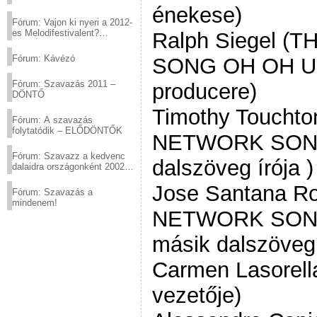
énekese)
Fórum: Vajon ki nyeri a 2012-
es Melodifestivalent?
Ralph Siegel 
(2012.03.10. 12:00-ig)
Fórum: Kávézó
SONG OH OH UH
Fórum: Szavazás 2011 –
producere)
DÖNTŐ
Timothy Toucht
Fórum: A szavazás
folytatódik – ELŐDÖNTŐK
NETWORK SON
Fórum: Szavazz a kedvenc
dalszöveg írója )
dalaidra országonként 2002
és 2011 között!
Jose Santana R
Fórum: Szavazás a
mindenem!
NETWORK SON
másik dalszöveg 
Carmen Lasorell
vezetője)