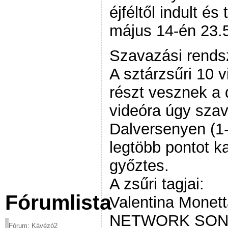
éjféltől indult é
május 14-én 23.5
Szavazási rends
A sztárzsűri 10 v
részt vesznek a 
videóra úgy szav
Dalversenyen (1-
legtöbb pontot ka
győztes.
A zsűri tagjai:
Fórumlista
Valentina Mone
NETWORK SON
Fórum: Kávézó2