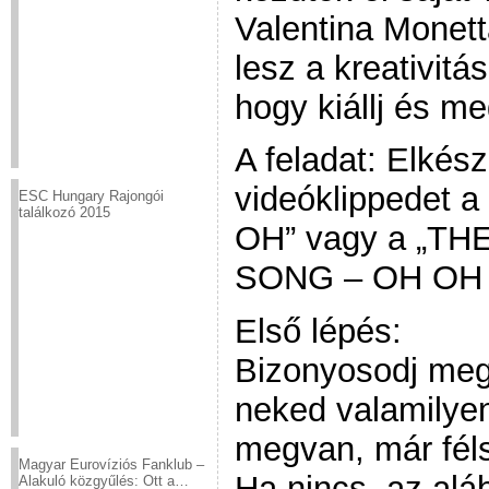
Valentina Monet
lesz a kreativit
hogy kiállj és m
A feladat: Elkész
videóklippedet
ESC Hungary Rajongói
találkozó 2015
OH” vagy a „T
SONG – OH OH 
Első lépés:
Bizonyosodj meg
neked valamilye
megvan, már féls
Magyar Eurovíziós Fanklub –
Ha nincs, az alá
Alakuló közgyűlés: Ott a