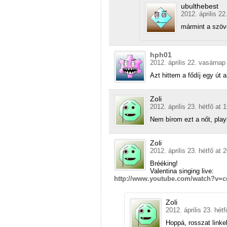
ubulthebest
2012. április 22
mármint a szö
hph01
2012. április 22. vasárnap
Azt hittem a fődíj egy út 
Zoli
2012. április 23. hétfő at 
Nem bírom ezt a nőt, pla
Zoli
2012. április 23. hétfő at 
Brééking!
Valentina singing live:
http://www.youtube.com/watch?v=c
Zoli
2012. április 23. hétf
Hoppá, rosszat linke