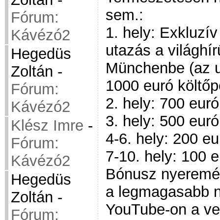
sem.:
Fórum:
1. hely: Exkluzí
Kávézó2
utazás a világhír
Hegedüs
Münchenbe (az ut
Zoltán
-
1000 euró költőp
Fórum:
2. hely: 700 eur
Kávézó2
3. hely: 500 eur
Klész Imre
-
4-6. hely: 200 e
Fórum:
7-10. hely: 100 
Kávézó2
Bónusz nyeremén
Hegedüs
a legmagasabb né
Zoltán
-
YouTube-on a ver
Fórum: