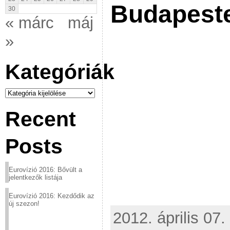
Budapest
30
« márc
máj
»
Kategóriák
Kategóriák
Recent
Posts
Eurovízió 2016: Bővült a
jelentkezők listája
Eurovízió 2016: Kezdődik az
új szezon!
2012. április 07.