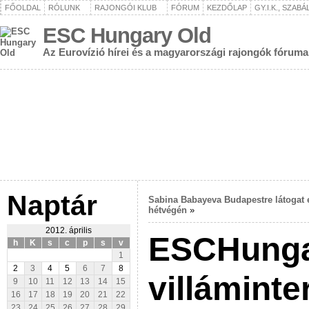
FŐOLDAL
RÓLUNK
RAJONGÓI KLUB
FÓRUM
KEZDŐLAP
GY.I.K., SZAB
ESC Hungary Old
Az Eurovízió hírei és a magyarországi rajongók fóruma
Naptár
Sabina Babayeva Budapestre látogat 
hétvégén
»
2012. április
ESCHunga
h
K
s
c
p
s
v
1
2
3
4
5
6
7
8
villáminte
9
10
11
12
13
14
15
16
17
18
19
20
21
22
23
24
25
26
27
28
29