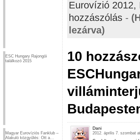
Eurovízió 2012,
hozzászólás
-
(
lezárva)
10 hozzász
ESC Hungary Rajongói
találkozó 2015
ESCHungar
villáminter
Budapeste
Dani
2012. április 7. szombat a
Magyar Eurovíziós Fanklub –
Alakuló közgyűlés: Ott a