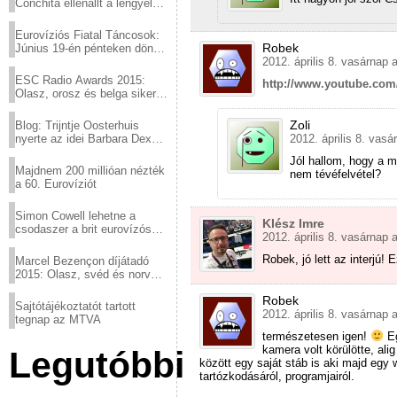
Conchita ellenállt a lengyel
konzervatív nyomásnak
Eurovíziós Fiatal Táncosok:
Robek
Június 19-én pénteken döntő
2012. április 8. vasárnap 
a sör fővárosából!
ESC Radio Awards 2015:
http://www.youtube.com
Olasz, orosz és belga siker,
a svédek kimaradtak
Zoli
Blog: Trijntje Oosterhuis
2012. április 8. vasá
nyerte az idei Barbara Dex
díjat
Jól hallom, hogy a m
Majdnem 200 millióan nézték
nem tévéfelvétel?
a 60. Eurovíziót
Simon Cowell lehetne a
Klész Imre
csodaszer a brit eurovízós
2012. április 8. vasárnap 
kudarcok ellen
Robek, jó lett az interjú! 
Marcel Bezençon díjátadó
2015: Olasz, svéd és norvég
győzelem
Robek
Sajtótájékoztatót tartott
2012. április 8. vasárnap 
tegnap az MTVA
természetesen igen!
Eg
kamera volt körülötte, ali
Legutóbbi
között egy saját stáb is aki majd egy 
tartózkodásáról, programjairól.