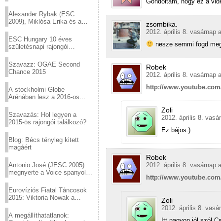
Gondoltam, hogy ez a vide
helyed!
Alexander Rybak (ESC
2009), Miklósa Erika és a
zsombika.
Virtuózok tehetségkutató
2012. április 8. vasárnap 
sztárjai a Margitszigeten
ESC Hungary 10 éves
nesze semmi fogd meg 
születésnapi rajongói
találkozó
Szavazz: OGAE Second
Robek
Chance 2015
2012. április 8. vasárnap 
http://www.youtube.co
A stockholmi Globe
Arénában lesz a 2016-os
Eurovízió
Zoli
Szavazás: Hol legyen a
2012. április 8. vasá
2015-ös rajongói találkozó?
Ez bájos:)
Blog: Bécs tényleg kitett
magáért
Robek
2012. április 8. vasárnap 
Antonio José (JESC 2005)
megnyerte a Voice spanyol
http://www.youtube.com
verzióját
Eurovíziós Fiatal Táncosok
2015: Viktoria Nowak a
Zoli
győztes Lengyelországból
2012. április 8. vasá
A megállíthatatlanok:
Itt nagyon jól szól 