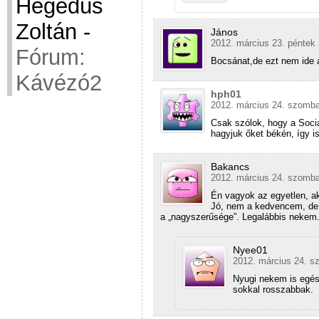
Hegedüs
Zoltán
-
János
2012. március 23. péntek 
Fórum:
Bocsánat,de ezt nem ide 
Kávézó2
hph01
2012. március 24. szomba
Csak szólok, hogy a Socia
hagyjuk őket békén, így is
Bakancs
2012. március 24. szomba
Én vagyok az egyetlen, ak
Jó, nem a kedvencem, de 
a „nagyszerűsége”. Legalábbis nekem
Nyee01
2012. március 24. s
Nyugi nekem is egés
sokkal rosszabbak.