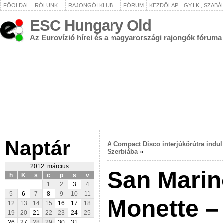
FŐOLDAL
RÓLUNK
RAJONGÓI KLUB
FÓRUM
KEZDŐLAP
GY.I.K., SZAB
ESC Hungary Old
Az Eurovízió hírei és a magyarországi rajongók fóruma
Naptár
A Compact Disco interjúkörútra indul
Szerbiába
»
2012. március
San Marin
h
K
s
c
p
s
v
1
2
3
4
5
6
7
8
9
10
11
Monette –
12
13
14
15
16
17
18
19
20
21
22
23
24
25
26
27
28
29
30
31