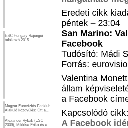
Eredeti cikk kia
péntek – 23:04
San Marino: Val
ESC Hungary Rajongói
találkozó 2015
Facebook
Tudósító: Mádi 
Forrás: eurovisio
Valentina Monetta
állam képviselet
a Facebook címet
Magyar Eurovíziós Fanklub –
Kapcsolódó cikk
Alakuló közgyűlés: Ott a
helyed!
A Facebook idé
Alexander Rybak (ESC
2009), Miklósa Erika és a