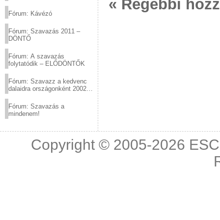
« Régebbi hoz
(2012.03.10. 12:00-ig)
Fórum: Kávézó
Fórum: Szavazás 2011 –
DÖNTŐ
Fórum: A szavazás
folytatódik – ELŐDÖNTŐK
Fórum: Szavazz a kedvenc
dalaidra országonként 2002
és 2011 között!
Fórum: Szavazás a
mindenem!
Copyright © 2005-2026
ESC