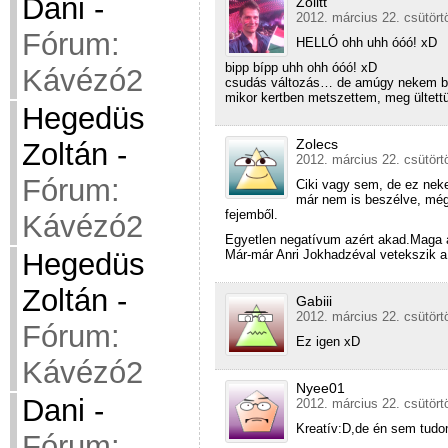
Dani
-
Zolitt
2012. március 22. csütört
Fórum:
HELLÓ ohh uhh óóó! xD
bipp bípp uhh ohh óóó! xD
Kávézó2
csudás változás… de amúgy nekem bej
mikor kertben metszettem, meg ültett
Hegedüs
Zolecs
Zoltán
-
2012. március 22. csütört
Fórum:
Ciki vagy sem, de ez nek
már nem is beszélve, még
fejemből.
Kávézó2
Egyetlen negatívum azért akad.Maga 
Hegedüs
Már-már Anri Jokhadzéval vetekszik a l
Zoltán
-
Gabiii
2012. március 22. csütört
Fórum:
Ez igen xD
Kávézó2
Nyee01
Dani
-
2012. március 22. csütört
Kreatív:D,de én sem tudo
Fórum: