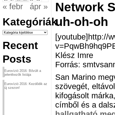
Network S
« febr
ápr »
uh-oh-oh
Kategóriák
Kategóriák
[youtube]http:/
Recent
v=PqwBh9hq9PE[
Klész Imre
Posts
Forrás: smtvsan
Eurovízió 2016: Bővült a
San Marino megvá
jelentkezők listája
szövegét, eltávol
Eurovízió 2016: Kezdődik az
új szezon!
kifogásolt márka
címből és a dals
hallgatható meg