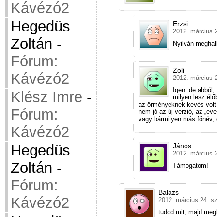
Kávézó2
Hegedüs
Erzsi
2012. március 2
Zoltán
-
Nyilván meghal
Fórum:
Zoli
Kávézó2
2012. március 2
Igen, de abból,
Klész Imre
-
milyen lesz élő
az örményeknek kevés vol
Fórum:
nem jó az új verzió, az „ev
vagy bármilyen más főnév,
Kávézó2
Hegedüs
János
2012. március 2
Zoltán
-
Támogatom!
Fórum:
Balázs
Kávézó2
2012. március 24. s
tudod mit, majd megl