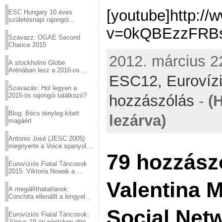
Virtuózok tehetségkutató
sztárjai a Margitszigeten
[youtube]http:/
ESC Hungary 10 éves
születésnapi rajongói
találkozó
v=0kQBEzzFRBs[
Szavazz: OGAE Second
Chance 2015
2012. március 22
A stockholmi Globe
Arénában lesz a 2016-os
ESC12,
Eurovíz
Eurovízió
Szavazás: Hol legyen a
2015-ös rajongói találkozó?
hozzászólás
-
(
Blog: Bécs tényleg kitett
lezárva)
magáért
Antonio José (JESC 2005)
megnyerte a Voice spanyol
verzióját
79 hozzász
Eurovíziós Fiatal Táncosok
2015: Viktoria Nowak a
győztes Lengyelországból
Valentina 
A megállíthatatlanok:
Conchita ellenállt a lengyel
konzervatív nyomásnak
Social Net
Eurovíziós Fiatal Táncosok:
Június 19-én pénteken döntő