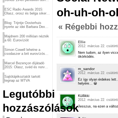
a sör fővárosából!
oh-uh-oh-o
ESC Radio Awards 2015:
Olasz, orosz és belga siker,
a svédek kimaradtak
Blog: Trijntje Oosterhuis
« Régebbi hoz
nyerte az idei Barbara Dex
díjat
Majdnem 200 millióan nézték
a 60. Eurovíziót
Ellie
2012. március 22. csütört
Simon Cowell lehetne a
Nem tudom, az ilyen vicce
csodaszer a brit eurovízós
ökörködés.
kudarcok ellen
Marcel Bezençon díjátadó
2015: Olasz, svéd és norvég
m_sandor
győzelem
2012. március 22. csütört
Sajtótájékoztatót tartott
Ez így olyan érdekes lett…
tegnap az MTVA
helyére… 😀
Legutóbbi
Küllikki
2012. március 22. csütört
hozzászólások
Jesszus, na ezen a válto