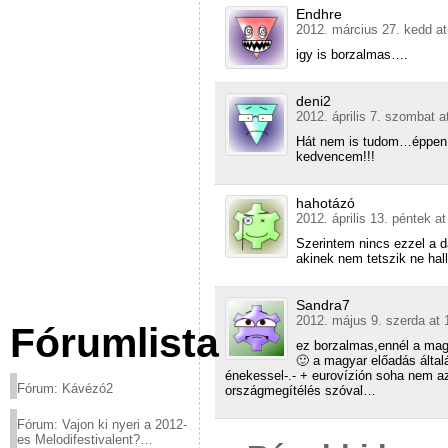
Endhre
2012. március 27. kedd at
igy is borzalmas….
deni2
2012. április 7. szombat a
Hát nem is tudom…éppen e
kedvencem!!!
hahotázó
2012. április 13. péntek a
Szerintem nincs ezzel a 
akinek nem tetszik ne hal
Sandra7
2012. május 9. szerda at 
Fórumlista
ez borzalmas,ennél a mag
🙂 a magyar előadás által
énekessel-.- + eurovízión soha nem a
Fórum: Kávézó2
országmegítélés szóval…
Fórum: Vajon ki nyeri a 2012-
es Melodifestivalent?