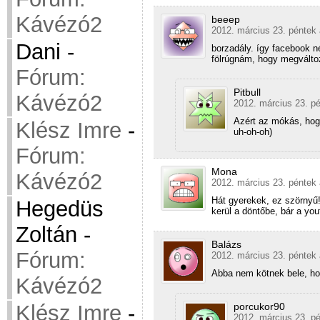
Kávézó2
beeep
2012. március 23. péntek 
Dani
-
borzadály. így facebook né
fölrúgnám, hogy megváltoz
Fórum:
Pitbull
Kávézó2
2012. március 23. pé
Azért az mókás, hog
Klész Imre
-
uh-oh-oh)
Fórum:
Mona
Kávézó2
2012. március 23. péntek 
Hát gyerekek, ez szörnyű
Hegedüs
kerül a döntőbe, bár a you
Zoltán
-
Balázs
Fórum:
2012. március 23. péntek 
Abba nem kötnek bele, ho
Kávézó2
Klész Imre
-
porcukor90
2012. március 23. pé