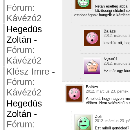
Fórum:
Netán esetleg abba, 
közösségi oldalról s
ostobaságnak hangzik a kérdés
Kávézó2
Hegedüs
Balázs
2012. március 2
Zoltán
-
kezdjük ott, ho
Fórum:
Kávézó2
Nyee01
2012. március 2
Klész Imre
-
Ez már egy kic
Fórum:
Balázs
Kávézó2
2012. március 23. péntek 
Amellett, hogy nagyon me
Hegedüs
élőben. Nem valószínű a 
Zoltán
-
Zoli
2012. március 23. pé
Fórum:
Ezt miből gondolod?