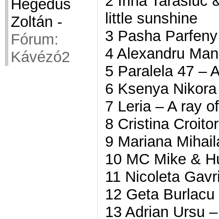
2 Irina Tarasiuc
Hegedüs
little sunshine
Zoltán
-
3 Pasha Parfeny
Fórum:
4 Alexandru Manc
Kávézó2
5 Paralela 47 – 
6 Ksenya Nikora 
7 Leria – A ray o
8 Cristina Croitor
9 Mariana Mihail
10 MC Mike & H
11 Nicoleta Gavril
12 Geta Burlacu 
13 Adrian Ursu –