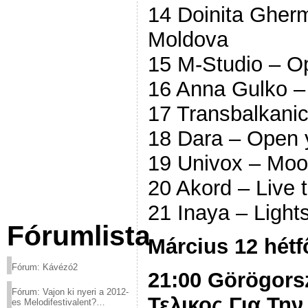
14 Doinita Gher
Moldova
15 M-Studio – O
16 Anna Gulko – 
17 Transbalkanic
18 Dara – Open 
19 Univox – Mo
20 Akord – Live 
21 Inaya – Light
Fórumlista
Március 12 hétf
Fórum: Kávézó2
21:00 Görögors
Fórum: Vajon ki nyeri a 2012-
Τελικος Για Την
es Melodifestivalent?