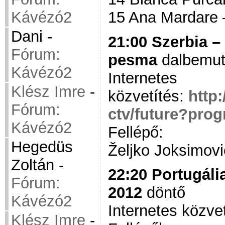
15 Ana Mardare 
Kávézó2
Dani
-
21:00 Szerbia –
Fórum:
pesma
dalbemut
Kávézó2
Internetes
Klész Imre
-
közvetítés:
http
Fórum:
ctv/future?pro
Kávézó2
Fellépő:
Hegedüs
Željko Joksimovi
Zoltán
-
22:20 Portugáli
Fórum:
2012
döntő
Kávézó2
Internetes közve
Klész Imre
-