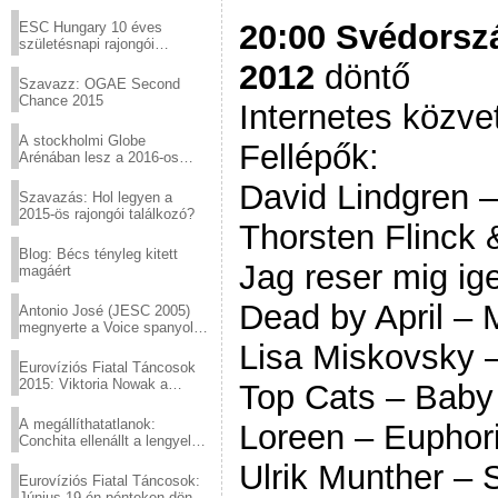
Virtuózok tehetségkutató
sztárjai a Margitszigeten
20:00 Svédorszá
ESC Hungary 10 éves
születésnapi rajongói
találkozó
2012
döntő
Szavazz: OGAE Second
Chance 2015
Internetes közve
A stockholmi Globe
Fellépők:
Arénában lesz a 2016-os
Eurovízió
David Lindgren –
Szavazás: Hol legyen a
2015-ös rajongói találkozó?
Thorsten Flinck 
Blog: Bécs tényleg kitett
Jag reser mig ig
magáért
Dead by April – 
Antonio José (JESC 2005)
megnyerte a Voice spanyol
verzióját
Lisa Miskovsky –
Eurovíziós Fiatal Táncosok
2015: Viktoria Nowak a
Top Cats – Baby 
győztes Lengyelországból
A megállíthatatlanok:
Loreen – Euphor
Conchita ellenállt a lengyel
konzervatív nyomásnak
Ulrik Munther – 
Eurovíziós Fiatal Táncosok:
Június 19-én pénteken döntő