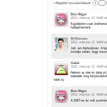
« Régebbi hozzászólások
1
…
Buci-Bigyo
2012. március 12. hétfő a
Egyébként csak örülhetün
hallgathatnánk.
MrSilesian
2012. március 12. hétfő a
Jah, am Aphrodisiac. A leg
mondja valaki, hogy ross
Gabiii
2012. március 12. hétfő a
Nekem az idei év dalai pl 
balladák meg fényévekkel 
több is)
Buci-Bigyo
2012. március 12. hétfő a
A 2007-es év volt szerint