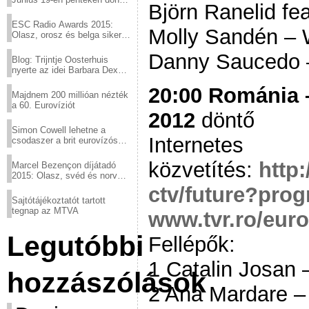
Björn Ranelid fea
a sör fővárosából!
ESC Radio Awards 2015:
Molly Sandén – 
Olasz, orosz és belga siker,
a svédek kimaradtak
Danny Saucedo 
Blog: Trijntje Oosterhuis
nyerte az idei Barbara Dex
díjat
20:00 Románia –
Majdnem 200 millióan nézték
a 60. Eurovíziót
2012
döntő
Simon Cowell lehetne a
Internetes
csodaszer a brit eurovízós
kudarcok ellen
közvetítés:
http
Marcel Bezençon díjátadó
2015: Olasz, svéd és norvég
győzelem
ctv/future?pro
Sajtótájékoztatót tartott
tegnap az MTVA
www.tvr.ro/euro
Legutóbbi
Fellépők:
1 Catalin Josan
hozzászólások
2 Ana Mardare – 