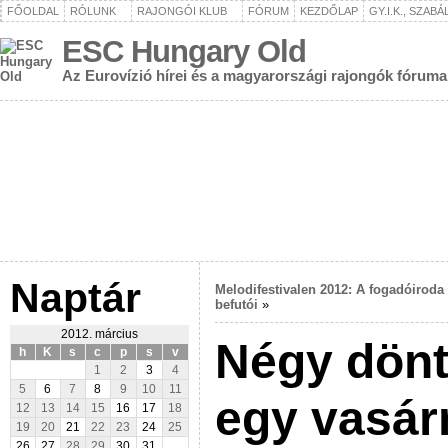
FŐOLDAL
RÓLUNK
RAJONGÓI KLUB
FÓRUM
KEZDŐLAP
GY.I.K., SZAB
ESC Hungary Old
Az Eurovízió hírei és a magyarországi rajongók fóruma
Naptár
Melodifestivalen 2012: A fogadóiroda
befutói
»
2012. március
Négy dönt
h
K
s
c
p
s
v
1
2
3
4
5
6
7
8
9
10
11
egy vasár
12
13
14
15
16
17
18
19
20
21
22
23
24
25
26
27
28
29
30
31