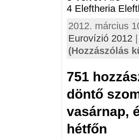
4 Eleftheria Elef
2012. március 10
Eurovízió 2012
(Hozzászólás k
751 hozzás
döntő szom
vasárnap, 
hétfőn