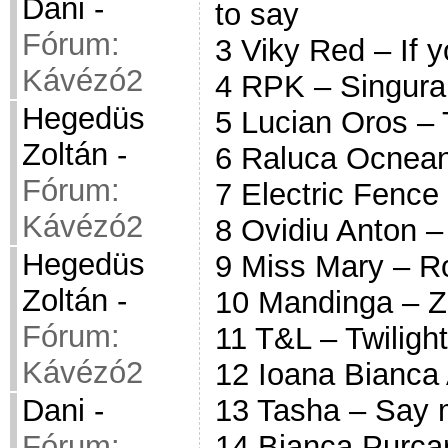
Dani
-
to say
Fórum:
3 Viky Red – If y
Kávézó2
4 RPK – Singura
Hegedüs
5 Lucian Oros –
Zoltán
-
6 Raluca Ocnean
Fórum:
7 Electric Fence
Kávézó2
8 Ovidiu Anton –
Hegedüs
9 Miss Mary – Ro
Zoltán
-
10 Mandinga – Z
Fórum:
11 T&L – Twilight
Kávézó2
12 Ioana Bianca 
13 Tasha – Say
Dani
-
14 Bianca Purcar
Fórum: