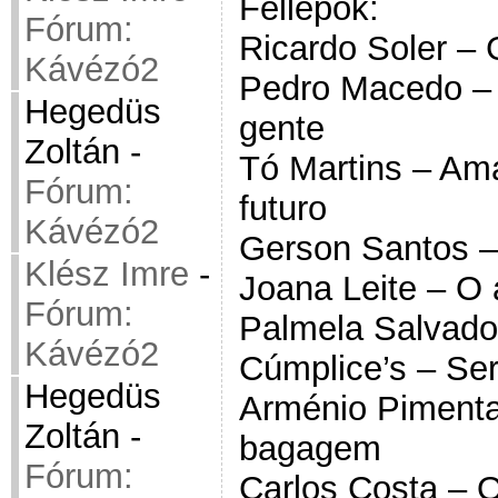
Fellépők:
Fórum:
Ricardo Soler – 
Kávézó2
Pedro Macedo –
Hegedüs
gente
Zoltán
-
Tó Martins – A
Fórum:
futuro
Kávézó2
Gerson Santos –
Klész Imre
-
Joana Leite – O 
Fórum:
Palmela Salvado
Kávézó2
Cúmplice’s – Ser
Hegedüs
Arménio Piment
Zoltán
-
bagagem
Fórum:
Carlos Costa – 