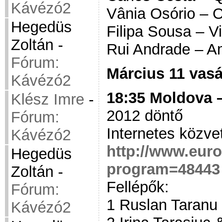
Kávézó2
Vânia Osório – 
Hegedüs
Filipa Sousa – V
Zoltán
-
Rui Andrade – A
Fórum:
Március 11 vas
Kávézó2
18:35 Moldova –
Klész Imre
-
2012 döntő
Fórum:
Internetes közvet
Kávézó2
http://www.euro
Hegedüs
program=48443
Zoltán
-
Fellépők:
Fórum:
1 Ruslan Taranu
Kávézó2