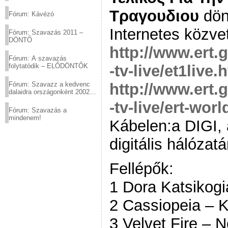
(2012.03.10. 12:00-ig)
Τραγουδιου
dön
Fórum: Kávézó
Internetes közvet
Fórum: Szavazás 2011 –
DÖNTŐ
http://www.ert.
Fórum: A szavazás
-tv-live/et1live.
folytatódik – ELŐDÖNTŐK
http://www.ert.
Fórum: Szavazz a kedvenc
dalaidra országonként 2002
és 2011 között!
-tv-live/ert-worl
Fórum: Szavazás a
mindenem!
Kábelen:a DIGI, 
digitális hálózat
Fellépők:
1 Dora Katsikogi
2 Cassiopeia – K
3 Velvet Fire – 