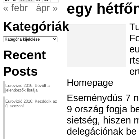
egy hétfő
« febr
ápr »
Kategóriák
Tu
Fo
Kategóriák
eu
Recent
rt
Posts
er
Homepage
Eurovízió 2016: Bővült a
jelentkezők listája
Eseménydús 7 na
Eurovízió 2016: Kezdődik az
9 ország fogja be
új szezon!
sietség, hiszen 
delegációnak be k