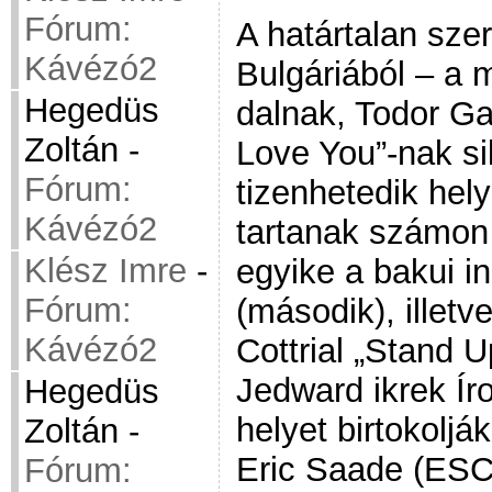
Fórum:
A határtalan sze
Kávézó2
Bulgáriából – a 
Hegedüs
dalnak, Todor Ga
Zoltán
-
Love You”-nak sik
Fórum:
tizenhetedik hely
Kávézó2
tartanak számon 
Klész Imre
-
egyike a bakui in
Fórum:
(második), illetv
Kávézó2
Cottrial „Stand U
Jedward ikrek Ír
Hegedüs
helyet birtokolj
Zoltán
-
Eric Saade (ESC
Fórum: