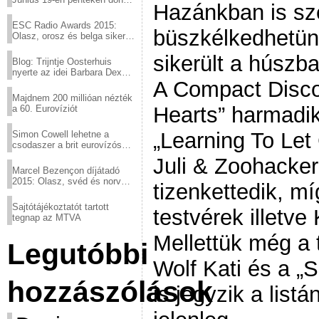
Hazánkban is s
a sör fővárosából!
ESC Radio Awards 2015:
büszkélkedhetünk
Olasz, orosz és belga siker,
a svédek kimaradtak
sikerült a húszb
Blog: Trijntje Oosterhuis
nyerte az idei Barbara Dex
A Compact Disco
díjat
Majdnem 200 millióan nézték
Hearts” harmadi
a 60. Eurovíziót
„Learning To Let
Simon Cowell lehetne a
csodaszer a brit eurovízós
kudarcok ellen
Juli & Zoohacker 
Marcel Bezençon díjátadó
2015: Olasz, svéd és norvég
tizenkettedik, míg
győzelem
Sajtótájékoztatót tartott
testvérek illetv
tegnap az MTVA
Mellettük még a t
Legutóbbi
Wolf Kati és a „
hozzászólások
is jegyzik a listá