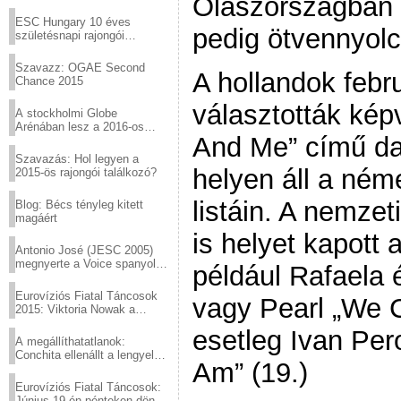
Olaszországban 
Virtuózok tehetségkutató
sztárjai a Margitszigeten
ESC Hungary 10 éves
pedig ötvennyolc
születésnapi rajongói
találkozó
Szavazz: OGAE Second
A hollandok febr
Chance 2015
választották kép
A stockholmi Globe
Arénában lesz a 2016-os
And Me” című dal
Eurovízió
Szavazás: Hol legyen a
helyen áll a néme
2015-ös rajongói találkozó?
listáin. A nemzet
Blog: Bécs tényleg kitett
magáért
is helyet kapott 
Antonio José (JESC 2005)
megnyerte a Voice spanyol
például Rafaela é
verzióját
Eurovíziós Fiatal Táncosok
vagy Pearl „We C
2015: Viktoria Nowak a
győztes Lengyelországból
esetleg Ivan Per
A megállíthatatlanok:
Conchita ellenállt a lengyel
Am” (19.)
konzervatív nyomásnak
Eurovíziós Fiatal Táncosok:
Június 19-én pénteken döntő