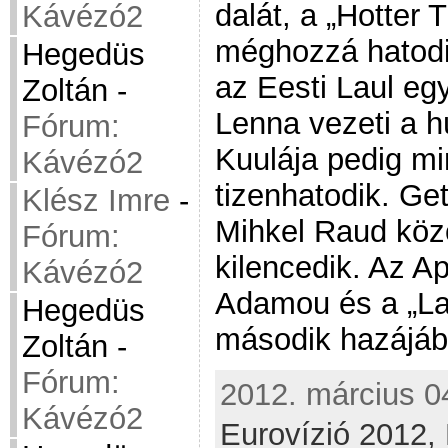
dalát, a „Hotter T
Kávézó2
méghozzá hatodi
Hegedüs
az Eesti Laul egy
Zoltán
-
Lenna vezeti a h
Fórum:
Kuulája pedig m
Kávézó2
tizenhatodik. Ge
Klész Imre
-
Mihkel Raud köz
Fórum:
kilencedik. Az Ap
Kávézó2
Adamou és a „La
Hegedüs
második hazájáb
Zoltán
-
Fórum:
2012. március 04
Kávézó2
Eurovízió 2012,