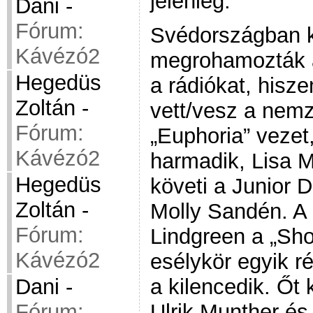
jelenleg.
Dani
-
Fórum:
Svédországban 
Kávézó2
megrohamozták a
Hegedüs
a rádiókat, hisze
Zoltán
-
vett/vesz a nemz
Fórum:
„Euphoria” vezet
Kávézó2
harmadik, Lisa M
Hegedüs
követi a Junior D
Zoltán
-
Molly Sandén. A 
Fórum:
Lindgreen a „Shou
Kávézó2
esélykör egyik r
a kilencedik. Őt 
Dani
-
Ulrik Munther és
Fórum: