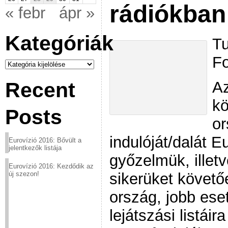
rádiókban
« febr
ápr »
Kategóriák
Tu
Fo
Kategóriák
Az
Recent
kö
Posts
or
indulóját/dalát 
Eurovízió 2016: Bővült a
jelentkezők listája
győzelmük, illet
Eurovízió 2016: Kezdődik az
sikerüket követő
új szezon!
ország, jobb ese
lejátszási listáir