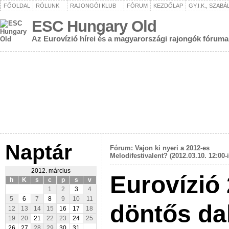
FŐOLDAL
RÓLUNK
RAJONGÓI KLUB
FÓRUM
KEZDŐLAP
GY.I.K., SZAB
ESC Hungary Old
Az Eurovízió hírei és a magyarországi rajongók fóruma
Naptár
Fórum: Vajon ki nyeri a 2012-es
Melodifestivalent? (2012.03.10. 12:00-
2012. március
Eurovízió
h
K
s
c
p
s
v
1
2
3
4
5
6
7
8
9
10
11
döntős da
12
13
14
15
16
17
18
19
20
21
22
23
24
25
26
27
28
29
30
31