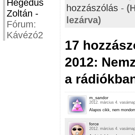
Hegedüs
hozzászólás
-
(
Zoltán
-
lezárva)
Fórum:
Kávézó2
17 hozzász
2012: Nemz
a rádiókba
m_sandor
2012. március 4. vasárnap
Alapos cikk, nem mond
force
2012. március 4. vasárnap