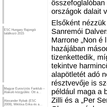
összefoglalóban
országok dalait
Elsőként nézzük
Sanremói Dalve
ESC Hungary Rajongói
találkozó 2015
Marrone „Non é l
hazájában másod
tizenkettedik, mí
tekintve harminc
alapötletét adó 
résztvevője is sz
Magyar Eurovíziós Fanklub –
például maga a b
Alakuló közgyűlés: Ott a
helyed!
Zilli és a „Per S
Alexander Rybak (ESC
2009), Miklósa Erika és a