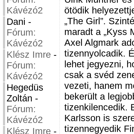
ötödik helyezettj
Kávézó2
„The Girl”. Szin
Dani
-
maradt a „Kyss M
Fórum:
Axel Algmark adot
Kávézó2
tizennyolcadik.
Klész Imre
-
lehet jegyezni, 
Fórum:
csak a svéd zenel
Kávézó2
vezeti, hanem mé
Hegedüs
bekerült a legjo
Zoltán
-
tizenkilencedik. 
Fórum:
Karlsson is szere
Kávézó2
tizennegyedik F
Klész Imre
-