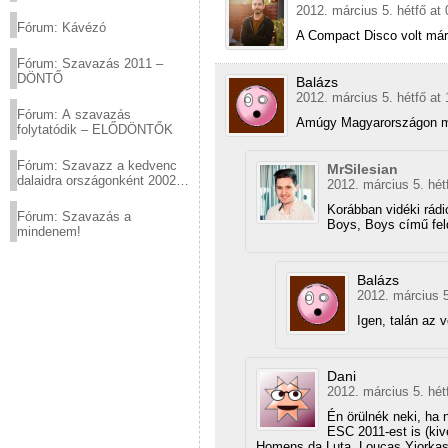
(2012.03.10. 12:00-ig)
2012. március 5. hétfő at 
Fórum: Kávézó
A Compact Disco volt már 2
Fórum: Szavazás 2011 –
DÖNTŐ
Balázs
2012. március 5. hétfő at 
Fórum: A szavazás
Amúgy Magyarországon mi
folytatódik – ELŐDÖNTŐK
Fórum: Szavazz a kedvenc
MrSilesian
dalaidra országonként 2002
2012. március 5. hét
és 2011 között!
Korábban vidéki rádió
Fórum: Szavazás a
Boys, Boys című fel
mindenem!
Balázs
2012. március 5
Igen, talán az 
Dani
2012. március 5. hét
Én örülnék neki, ha 
ESC 2011-est is (kiv
Homens da Luta, Loucas Yiorkas,