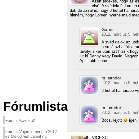
Azért érdekes, hogy az és
első. A svédeknél Loreen 
dal, de azzal is, hogy 3 héttel hamarab
hinném, hogy Loreen nyerné majd meg 
Gabiii
2012. március 5. hét
A svéd dalok az utol
nem játszhatják a rád
tavalyi siker után azt hiszik ho
jut ki Danny vagy David. Nagyon
April jobb lenne
m_sandor
2012. március 5. hét
3 héttel hamarabb vol
Fórumlista
m_sandor
2012. március 5. hét
Bocs, lejött
igen, 
Fórum: Kávézó2
Fórum: Vajon ki nyeri a 2012-
es Melodifestivalent?
VICESC