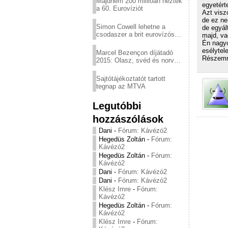
Majdnem 200 millióan nézték
egyetért
a 60. Eurovíziót
Azt visz
de ez ne
Simon Cowell lehetne a
de egyál
csodaszer a brit eurovízós
majd, va
kudarcok ellen
Én nagyo
esélytel
Marcel Bezençon díjátadó
Részemrő
2015: Olasz, svéd és norvég
győzelem
Sajtótájékoztatót tartott
tegnap az MTVA
Legutóbbi
hozzászólások
Dani
-
Fórum: Kávézó2
Hegedüs Zoltán
-
Fórum:
Kávézó2
Hegedüs Zoltán
-
Fórum:
Kávézó2
Dani
-
Fórum: Kávézó2
Dani
-
Fórum: Kávézó2
Klész Imre
-
Fórum:
Kávézó2
Hegedüs Zoltán
-
Fórum:
Kávézó2
Klész Imre
-
Fórum: