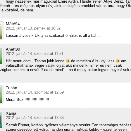
hogy nézzenek már magukba! Emre Aydin, Hande Yener, Atiye Deniz, Tar
erah… és még sok olyan név, akik csillogó szemekkel vártak arra, hogy Ők
 a köztévé, de nem.
Máté94
2012. január 13. péntek at 18:32
Lassan átveszik Ukrajna szokását,ő náluk is áll a bál…
Anett99
2012. január 14. szombat at 11:51
Hát nemtudom…Tarkan jobb lenne
de remélem ő is ügyi lesz
am
választhatnának végre valaki olyat akit mindenki ismer és nem csak
zágban ismerik a nevét!!! na de mind1…ha ő megy akkor legyen ügyes! sok s
Tusán
2012. január 14. szombat at 12:59
Murat Boz!!!!!!!!!!!!!!!!!!!!!!
Xanja
2012. január 14. szombat at 13:44
Sertab Erener, korábbi győztes véleménye szerint Can tehetséges zenész
szerencsésebb lett volna, ha idén újra a maNgát küldik – ezzel teljesen