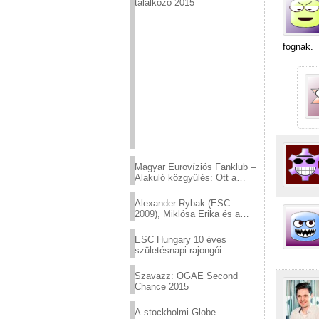
találkozó 2015
fognak.
Magyar Eurovíziós Fanklub –
Alakuló közgyűlés: Ott a
helyed!
Alexander Rybak (ESC
2009), Miklósa Erika és a
Virtuózok tehetségkutató
sztárjai a Margitszigeten
ESC Hungary 10 éves
születésnapi rajongói
találkozó
Szavazz: OGAE Second
Chance 2015
A stockholmi Globe