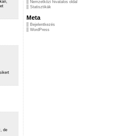
kan,
Nemzetközi hivatalos oldal
et
Statisztikák
Meta
Bejelentkezés
WordPress
ikert
, de