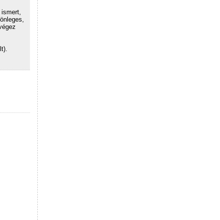
 ismert,
lönleges,
 végez
t).