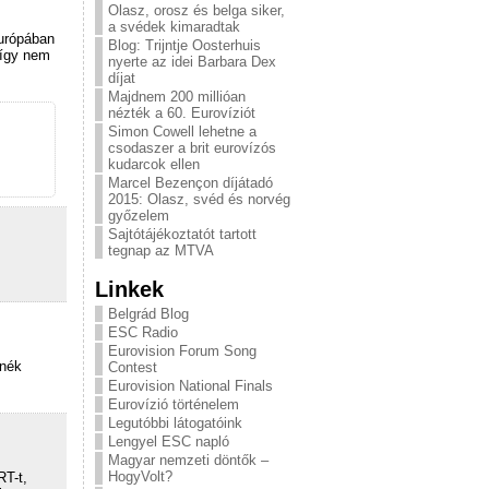
Olasz, orosz és belga siker,
a svédek kimaradtak
Európában
Blog: Trijntje Oosterhuis
 így nem
nyerte az idei Barbara Dex
díjat
Majdnem 200 millióan
nézték a 60. Eurovíziót
Simon Cowell lehetne a
csodaszer a brit eurovízós
kudarcok ellen
Marcel Bezençon díjátadó
2015: Olasz, svéd és norvég
győzelem
Sajtótájékoztatót tartott
tegnap az MTVA
Linkek
Belgrád Blog
ESC Radio
Eurovision Forum Song
tnék
Contest
Eurovision National Finals
Eurovízió történelem
Legutóbbi látogatóink
Lengyel ESC napló
Magyar nemzeti döntők –
HogyVolt?
RT-t,