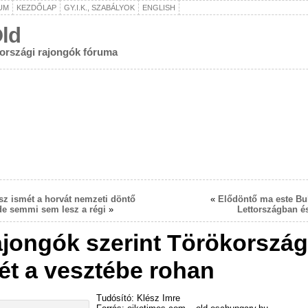
UM
KEZDŐLAP
GY.I.K., SZABÁLYOK
ENGLISH
ld
rországi rajongók fóruma
esz ismét a horvát nemzeti döntő
«
Elődöntő ma este Bu
de semmi sem lesz a régi
»
Lettországban é
ajongók szerint Törökország
ét a vesztébe rohan
Tudósító: Klész Imre