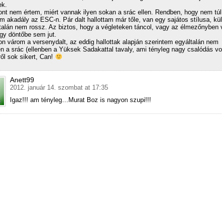
ek.
ont nem értem, miért vannak ilyen sokan a srác ellen. Rendben, hogy nem túl
m akadály az ESC-n. Pár dalt hallottam már tőle, van egy sajátos stílusa, kü
talán nem rossz. Az biztos, hogy a végleteken táncol, vagy az élmezőnyben
gy döntőbe sem jut.
n várom a versenydalt, az eddig hallottak alapján szerintem egyáltalán nem
en a srác (ellenben a Yüksek Sadakattal tavaly, ami tényleg nagy csalódás vol
l sok sikert, Can!
Anett99
2012. január 14. szombat at 17:35
Igaz!!! am tényleg…Murat Boz is nagyon szupi!!!