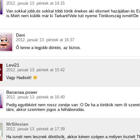
2012. január 13. péntek at 14:15
Van sokkal jobb,és sokkal több török énekes aki elismert hazájában és 
is.Miért nem küldik már ki Tarkant!Vele tuti nyerne Törökország ismét!De
Dani
2012. január 13. péntek at 16:37
Ő lenne a legjobb döntés, az biztos.
Levi21
2012. január 13. péntek at 15:42
Vagy Hadisét!
Bananaa.power
2012. január 13. péntek at 16:40
Pedig egyébként nem rossz zenéje van :O De ha a törökök nem őt szere
látni, akkor szerintem jogos a felháborodás.
MrSilesian
2012. január 13. péntek at 17:39
Ha ismét nem lesznek döntősök, akkor kérem szépen a mélyen tisztelt T