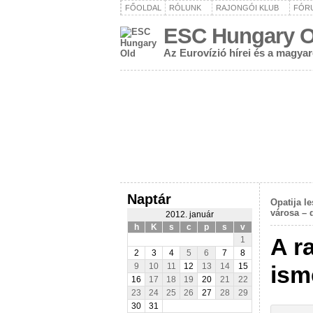
FŐOLDAL
RÓLUNK
RAJONGÓI KLUB
FÓR
ESC Hungary O
Az Eurovízió hírei és a magya
Naptár
Opatija l
városa – 
2012. január
h
K
s
c
p
s
v
A r
1
2
3
4
5
6
7
8
ism
9
10
11
12
13
14
15
16
17
18
19
20
21
22
23
24
25
26
27
28
29
30
31