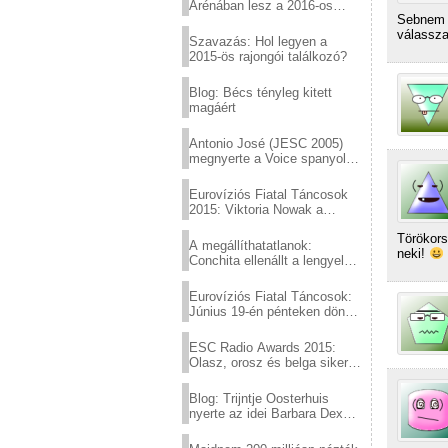
Arénában lesz a 2016-os
Sebnem F
Eurovízió
válassza
Szavazás: Hol legyen a
2015-ös rajongói találkozó?
Blog: Bécs tényleg kitett
magáért
Antonio José (JESC 2005)
megnyerte a Voice spanyol
verzióját
Eurovíziós Fiatal Táncosok
2015: Viktoria Nowak a
győztes Lengyelországból
Törökors
A megállíthatatlanok:
neki!
Conchita ellenállt a lengyel
konzervatív nyomásnak
Eurovíziós Fiatal Táncosok:
Június 19-én pénteken döntő
a sör fővárosából!
ESC Radio Awards 2015:
Olasz, orosz és belga siker,
a svédek kimaradtak
Blog: Trijntje Oosterhuis
nyerte az idei Barbara Dex
díjat