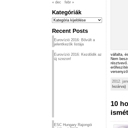
« dec
febr »
Kategóriák
Kategóriák
Recent Posts
Eurovízió 2016: Bővült a
jelentkezők listája
Eurovízió 2016: Kezdődik az
vállalta, 
új szezon!
Nem beszél
résztvevő.
erőfeszíté
versenyzőt
2012. jan
lezárva)
10 ho
ismét
ESC Hungary Rajongói