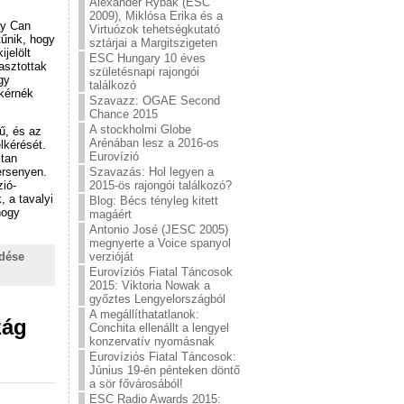
Alexander Rybak (ESC
2009), Miklósa Erika és a
gy Can
Virtuózok tehetségkutató
űnik, hogy
sztárjai a Margitszigeten
ijelölt
ESC Hungary 10 éves
asztottak
születésnapi rajongói
gy
találkozó
lkérnék
Szavazz: OGAE Second
Chance 2015
A stockholmi Globe
ű, és az
Arénában lesz a 2016-os
lkérését.
Eurovízió
ltan
Szavazás: Hol legyen a
ersenyen.
2015-ös rajongói találkozó?
ió-
 a tavalyi
Blog: Bécs tényleg kitett
hogy
magáért
Antonio José (JESC 2005)
megnyerte a Voice spanyol
verzióját
ldése
Eurovíziós Fiatal Táncosok
2015: Viktoria Nowak a
győztes Lengyelországból
A megállíthatatlanok:
zág
Conchita ellenállt a lengyel
konzervatív nyomásnak
Eurovíziós Fiatal Táncosok:
Június 19-én pénteken döntő
a sör fővárosából!
ESC Radio Awards 2015: