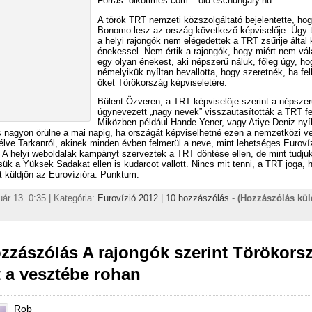
Forrás: oikotimes.com – old.eschungary.hu
A török TRT nemzeti közszolgáltató bejelentette, ho
Bonomo lesz az ország következő képviselője. Úgy t
a helyi rajongók nem elégedettek a TRT zsűrije által k
énekessel. Nem értik a rajongók, hogy miért nem vál
egy olyan énekest, aki népszerű náluk, főleg úgy, ho
némelyikük nyíltan bevallotta, hogy szeretnék, ha fe
őket Törökország képviseletére.
Bülent Özveren, a TRT képviselője szerint a népszer
úgynevezett „nagy nevek” visszautasították a TRT fe
Miközben például Hande Yener, vagy Atiye Deniz nyí
és nagyon örülne a mai napig, ha országát képviselhetné ezen a nemzetközi v
ve Tarkanról, akinek minden évben felmerül a neve, mint lehetséges Eurovíz
 A helyi weboldalak kampányt szerveztek a TRT döntése ellen, de mint tudjuk,
sük a Yüksek Sadakat ellen is kudarcot vallott. Nincs mit tenni, a TRT joga, 
 küldjön az Eurovízióra. Punktum.
uár 13. 0:35 | Kategória:
Eurovízió 2012
|
10 hozzászólás
-
(Hozzászólás kü
zzászólás A rajongók szerint Törökors
 a vesztébe rohan
Rob