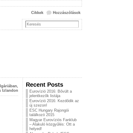
Cikkek
Hozzászólások
Recent Posts
lgáriában,
s Izlandon
Eurovízió 2016: Bővült a
jelentkezők listája
Eurovízió 2016: Kezdődik az
új szezon!
ESC Hungary Rajongói
találkozó 2015
Magyar Eurovíziós Fanklub
– Alakuló közgyűlés: Ott a
helyed!