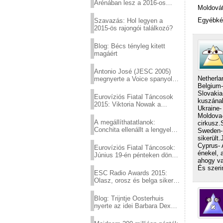
Arénában lesz a 2016-os
Moldová
Eurovízió
Egyébkén
Szavazás: Hol legyen a
2015-ös rajongói találkozó?
Blog: Bécs tényleg kitett
magáért
Antonio José (JESC 2005)
Netherlan
megnyerte a Voice spanyol
Belgium-
verzióját
Slovakia
Eurovíziós Fiatal Táncosok
kuszának
2015: Viktoria Nowak a
Ukraine-
győztes Lengyelországból
Moldova-
A megállíthatatlanok:
cirkusz.
Conchita ellenállt a lengyel
Sweden- 
konzervatív nyomásnak
sikerült
Cyprus- 
Eurovíziós Fiatal Táncosok:
énekel, 
Június 19-én pénteken döntő
ahogy va
a sör fővárosából!
És szeri
ESC Radio Awards 2015:
Olasz, orosz és belga siker,
a svédek kimaradtak
Blog: Trijntje Oosterhuis
nyerte az idei Barbara Dex
díjat