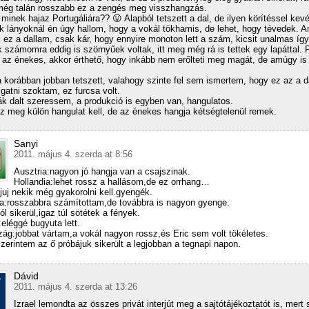
még talán rosszabb ez a zengés meg visszhangzás.
minek hajaz Portugáliára?? 😛 Alapból tetszett a dal, de ilyen körítéssel kev
k lányoknál én úgy hallom, hogy a vokál tökhamis, de lehet, hogy tévedek. 
 ez a dallam, csak kár, hogy ennyire monoton lett a szám, kicsit unalmas így
 számomra eddig is szörnyűek voltak, itt meg még rá is tettek egy lapáttal. 
 az énekes, akkor érthető, hogy inkább nem erőlteti meg magát, de amúgy is
a korábban jobban tetszett, valahogy szinte fel sem ismertem, hogy ez az a d
lgatni szoktam, ez furcsa volt.
k dalt szeressem, a produkció is egyben van, hangulatos.
z meg külön hangulat kell, de az énekes hangja kétségtelenül remek.
Sanyi
2011. május 4. szerda at 8:56
Ausztria:nagyon jó hangja van a csajszinak.
Hollandia:lehet rossz a hallásom,de ez orrhang…
juj nekik még gyakorolni kell.gyengék.
a:rosszabbra számítottam,de továbbra is nagyon gyenge.
ól sikerül,igaz túl sötétek a fények.
eléggé bugyuta lett.
ág:jobbat vártam,a vokál nagyon rossz,és Eric sem volt tökéletes.
zerintem az ő próbájuk sikerült a legjobban a tegnapi napon.
Dávid
2011. május 4. szerda at 13:26
Izrael lemondta az összes privát interjút meg a sajtótájékoztatót is, mert 