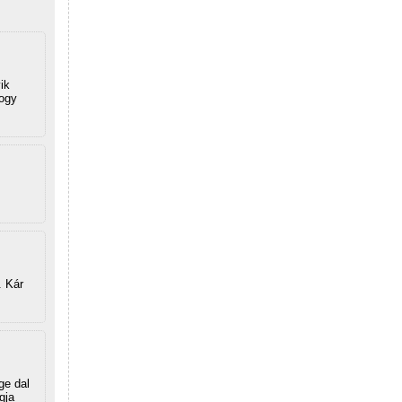
ik
hogy
. Kár
ge dal
gja