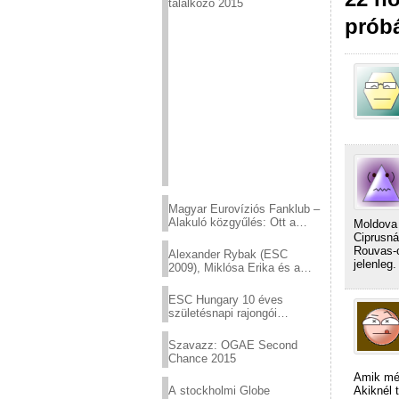
találkozó 2015
prób
Magyar Eurovíziós Fanklub –
Alakuló közgyűlés: Ott a
Moldova 
helyed!
Ciprusná
Rouvas-o
Alexander Rybak (ESC
jelenleg.
2009), Miklósa Erika és a
Virtuózok tehetségkutató
sztárjai a Margitszigeten
ESC Hungary 10 éves
születésnapi rajongói
találkozó
Szavazz: OGAE Second
Chance 2015
Amik még
Akiknél 
A stockholmi Globe