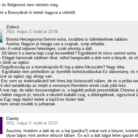
t és Belgiumot nem néztem meg.
t a Bosnyákok ki lettek hagyva a cikkből.
Zolecs
2011. május 3. kedd at 23:56
Bosnia Herzegovina-Semmi extra, továbbra is túlértékeltnek találom.
Austria- Nagyon jó hangja van a csajnak, szép előadás.
ds- A vokál teljesen felesleges, csak elrontja a dalt.
 Jól látom h a barna hajú csajt lecserélték? Egyébként itt sincs semmi extra.
- Eléggé hamisnak találtam őket, néhol hangosabb a dob mint a lányok, és o
 tűnik az egész.
 Öngyilkosság ez a homokrajzoló.Ki fog a dalra fókuszálni? Nagy hiba.
 Egyáltalán nem preferálom az ilyenféle bohóckodásokat.Ez dalverseny, és
Szar az egész úgy ahogy van.
Eric sem az énektudásáról lett híres,bár listavezető nálam, de ez a próba n
.Jó oké tartalékolja az erejét a versenyre.Remélem ennél csak jobb lesz.
A mai nap, de talán összességben is, a legjobb próbát prezentálták.Christos j
a háttér nagyon jó, tetszik a távolról kiabáló csaj, a dülöngélések, egyszóval 
n.Egy nagy lépést tettek a top10-es listám felé.
ntem simán tovább is juthatnak.
Caedy
2011. május 3. kedd at 23:57
Ausztria: Imádom a dalt de ez a haj (paróka?) sokat ront a lányon, korán
olyan bájos mint amikor először láttam. És ezt a dalt bájjal lehet igazán el