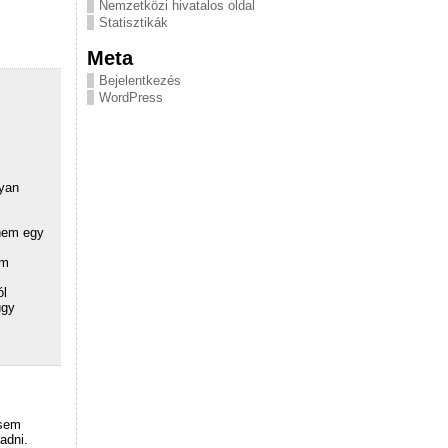
Nemzetközi hivatalos oldal
Statisztikák
Meta
Bejelentkezés
WordPress
lyan
 nem egy
em
ól
úgy
tsem
adni.