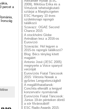
Alexander Rybak (ESC
vákia,
2009), Miklósa Erika és a
0 percet a
Virtuózok tehetségkutató
sztárjai a Margitszigeten
ESC Hungary 10 éves
 Románia,
születésnapi rajongói
 Írország
találkozó
Szavazz: OGAE Second
Chance 2015
A stockholmi Globe
Arénában lesz a 2016-os
Eurovízió
Szavazás: Hol legyen a
2015-ös rajongói találkozó?
Blog: Bécs tényleg kitett
magáért
Antonio José (JESC 2005)
megnyerte a Voice spanyol
verzióját
Eurovíziós Fiatal Táncosok
2015: Viktoria Nowak a
győztes Lengyelországból
A megállíthatatlanok:
Conchita ellenállt a lengyel
ldése
konzervatív nyomásnak
Eurovíziós Fiatal Táncosok:
Június 19-én pénteken döntő
a sör fővárosából!
 nap
ESC Radio Awards 2015: