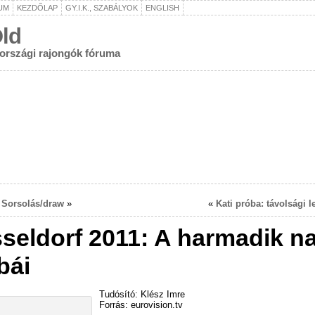
UM
KEZDŐLAP
GY.I.K., SZABÁLYOK
ENGLISH
ld
rországi rajongók fóruma
: Sorsolás/draw
»
«
Kati próba: távolsági le
seldorf 2011: A harmadik n
bái
Tudósító: Klész Imre
Forrás: eurovision.tv