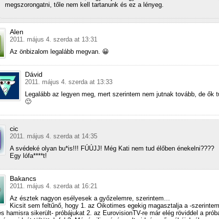
megszorongatni, tőle nem kell tartanunk és ez a lényeg.
Alen
2011. május 4. szerda at 13:31
Az önbizalom legalább megvan. 😀
Dávid
2011. május 4. szerda at 13:33
Legalább az legyen meg, mert szerintem nem jutnak tovább, de ők t
🙂
cic
2011. május 4. szerda at 14:35
A svédeké olyan bu*is!!! FÚÚJJ! Még Kati nem tud élőben énekelni????
Egy lófa****t!
Bakancs
2011. május 4. szerda at 16:21
Az észtek nagyon esélyesek a győzelemre, szerintem…
Kicsit sem feltűnő, hogy 1. az Oikotimes egekig magasztalja a -szerintem
és hamisra sikerült- próbájukat 2. az EurovisionTV-re már elég röviddel a prób