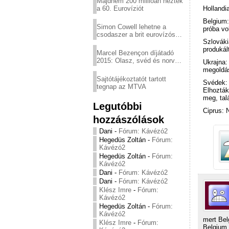
Majdnem 200 millióan nézték
Hollandi
a 60. Eurovíziót
Belgium:
Simon Cowell lehetne a
próba vol
csodaszer a brit eurovízós
Szlováki
kudarcok ellen
produkál
Marcel Bezençon díjátadó
2015: Olasz, svéd és norvég
Ukrajna:
győzelem
megoldá
Sajtótájékoztatót tartott
Svédek: 
tegnap az MTVA
Elhozták
meg, tal
Legutóbbi
Ciprus: 
hozzászólások
Dani
-
Fórum: Kávézó2
Hegedüs Zoltán
-
Fórum:
Kávézó2
Hegedüs Zoltán
-
Fórum:
Kávézó2
Dani
-
Fórum: Kávézó2
Dani
-
Fórum: Kávézó2
Klész Imre
-
Fórum:
Kávézó2
Hegedüs Zoltán
-
Fórum:
Kávézó2
mert Bel
Klész Imre
-
Fórum:
Belgium 