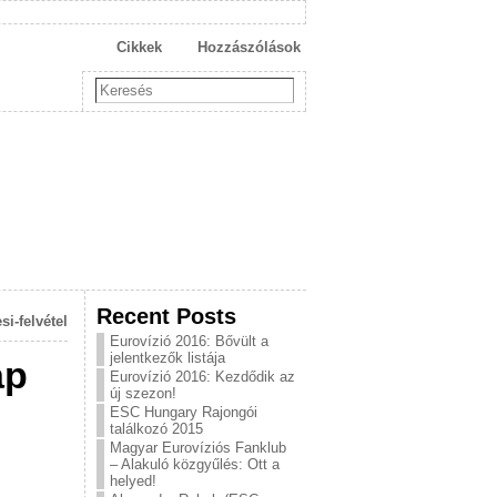
Cikkek
Hozzászólások
Recent Posts
si-felvétel
Eurovízió 2016: Bővült a
jelentkezők listája
ap
Eurovízió 2016: Kezdődik az
új szezon!
ESC Hungary Rajongói
találkozó 2015
Magyar Eurovíziós Fanklub
– Alakuló közgyűlés: Ott a
helyed!