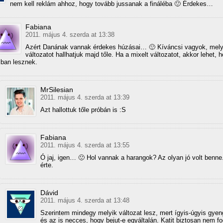
nem kell reklám ahhoz, hogy tovább jussanak a fináléba 🙂 Érdekes…
Fabiana
2011. május 4. szerda at 13:38
Azért Danának vannak érdekes húzásai… 🙂 Kíváncsi vagyok, mely
változatot hallhatjuk majd tőle. Ha a mixelt változatot, akkor lehet, 
ban lesznek.
MrSilesian
2011. május 4. szerda at 13:39
Azt hallottuk tőle próbán is :S
Fabiana
2011. május 4. szerda at 13:55
Ó jaj, igen… 🙁 Hol vannak a harangok? Az olyan jó volt benne
érte.
Dávid
2011. május 4. szerda at 13:48
Szerintem mindegy melyik változat lesz, mert ígyis-úgyis gyen
és az is necces, hogy bejut-e egyáltalán. Katit biztosan nem fo