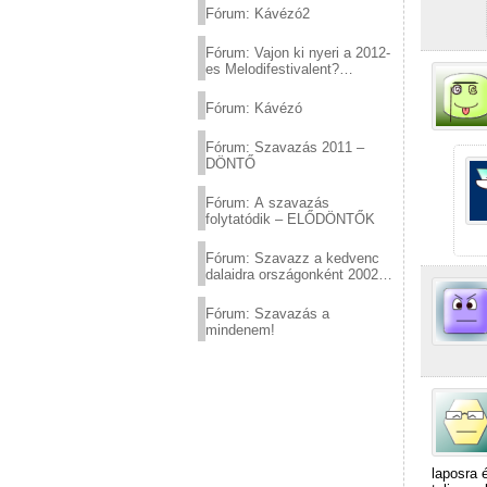
Fórum: Kávézó2
Fórum: Vajon ki nyeri a 2012-
es Melodifestivalent?
(2012.03.10. 12:00-ig)
Fórum: Kávézó
Fórum: Szavazás 2011 –
DÖNTŐ
Fórum: A szavazás
folytatódik – ELŐDÖNTŐK
Fórum: Szavazz a kedvenc
dalaidra országonként 2002
és 2011 között!
Fórum: Szavazás a
mindenem!
laposra 