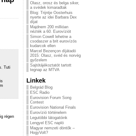
Olasz, orosz és belga siker,
a svédek kimaradtak
Blog: Trijntje Oosterhuis
nyerte az idei Barbara Dex
díjat
Majdnem 200 millióan
nézték a 60. Eurovíziót
Simon Cowell lehetne a
csodaszer a brit eurovízós
kudarcok ellen
Marcel Bezençon díjátadó
2015: Olasz, svéd és norvég
győzelem
Sajtótájékoztatót tartott
. Tuti
tegnap az MTVA
Linkek
is
om
Belgrád Blog
ESC Radio
Eurovision Forum Song
Contest
Eurovision National Finals
Eurovízió történelem
ig régen
Legutóbbi látogatóink
Lengyel ESC napló
Magyar nemzeti döntők –
HogyVolt?