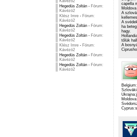
Kávézó2
capella 
Hegedüs Zoltán
-
Fórum:
Moldova 
Kávézó2
A szlová
Klész Imre
-
Fórum:
kellemes
Kávézó2
A svédek
Hegedüs Zoltán
-
Fórum:
ha beteg
Kávézó2
hagy.
Hegedüs Zoltán
-
Fórum:
Hollandi
Kávézó2
tőlük hal
A bosnyá
Klész Imre
-
Fórum:
Ciprusho
Kávézó2
Hegedüs Zoltán
-
Fórum:
Kávézó2
Hegedüs Zoltán
-
Fórum:
Kávézó2
Belgium:
Szlováki
Ukrajna:j
Moldova:
Svédorsz
Cyprus:s