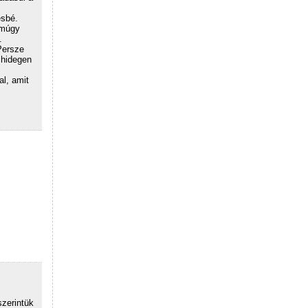
ésbé.
Amúgy
.
Persze
 hidegen
al, amit
szerintük