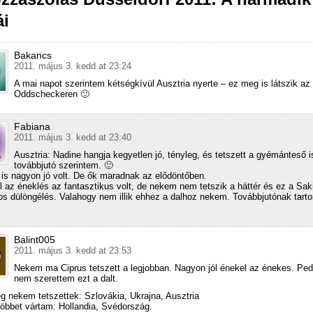
ái
Bakancs
2011. május 3. kedd at 23:24
A mai napot szerintem kétségkívül Ausztria nyerte – ez meg is látszik az
Oddscheckeren 🙂
Fabiana
2011. május 3. kedd at 23:40
Ausztria: Nadine hangja kegyetlen jó, tényleg, és tetszett a gyémánteső is
továbbjutó szerintem. 🙂
is nagyon jó volt. De ők maradnak az elődöntőben.
l az éneklés az fantasztikus volt, de nekem nem tetszik a háttér és ez a Sak
s dülöngélés. Valahogy nem illik ehhez a dalhoz nekem. Továbbjutónak tart
Balint005
2011. május 3. kedd at 23:53
Nekem ma Ciprus tetszett a legjobban. Nagyon jól énekel az énekes. Ped
nem szerettem ezt a dalt.
 nekem tetszettek: Szlovákia, Ukrajna, Ausztria
többet vártam: Hollandia, Svédország.