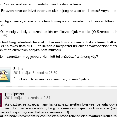
a: Pont az amit vártam, csodálkoznék ha döntős lenne.
 Én azon kevesek közé tartoztam akik rajongtak a dalért de most! Anyám de
t!!
a: Ugye nem ilyen mikor oda teszik magukat? Szerintem több van a dalban m
tak.
 Ők mindig vmi olyat hoznak amiért emlékezel rájuk most is :)O Szeretem a
st 🙂
ütős! Nagy ellenfelek lesznek… bár nekik is volt némi vokálproblémájuk itt a
 ezt a rakás fiatal fiút … ez inkább a megasztár tinilány szavazóbázisát moz
án itt az eurovizion annyira nem működik.
Nem szerettem meg jobban. Nem lett túl „művészi” a látványkép?
Zolecs
2011. május 3. kedd at 23:59
Én inkább Ukrajnára mondanám a „művészi” jelzőt.
principessa
2011. május 4. szerda at 0:34
Az osztrák és az ukrán lány hangilag eszméletlen fölényes, de valahogy 
sem fog meg eléggé ahhoz, hogy úgy érezzem, rájuk fogok szavazni (nem
giumból fogom nyomni Katira az sms-eket :D).
az én nagy kedvencem is volt, de ez a próba tényleg elég gyatrán sikerült, r