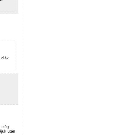
udják
 elég
ájuk után