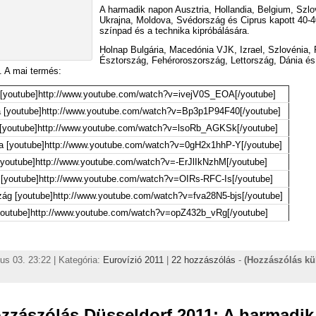
A harmadik napon Ausztria, Hollandia, Belgium, Szlo
Ukrajna, Moldova, Svédország és Ciprus kapott 40-4
színpad és a technika kipróbálására.
Holnap Bulgária, Macedónia VJK, Izrael, Szlovénia,
Észtország, Fehéroroszország, Lettország, Dánia és
. A mai termés:
 [youtube]http://www.youtube.com/watch?v=ivejV0S_EOA[/youtube]
a [youtube]http://www.youtube.com/watch?v=Bp3p1P94F40[/youtube]
[youtube]http://www.youtube.com/watch?v=lsoRb_AGKSk[/youtube]
a [youtube]http://www.youtube.com/watch?v=0gH2x1hhP-Y[/youtube]
[youtube]http://www.youtube.com/watch?v=-ErJlIkNzhM[/youtube]
[youtube]http://www.youtube.com/watch?v=OIRs-RFC-Is[/youtube]
ág [youtube]http://www.youtube.com/watch?v=fva28N5-bjs[/youtube]
youtube]http://www.youtube.com/watch?v=opZ432b_vRg[/youtube]
us 03. 23:22 | Kategória:
Eurovízió 2011
|
22 hozzászólás
-
(Hozzászólás kü
zzászólás Düsseldorf 2011: A harmadik