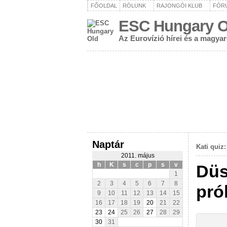
FŐOLDAL
RÓLUNK
RAJONGÓI KLUB
FÓR
ESC Hungary O
Az Eurovízió hírei és a magya
Naptár
Kati quiz
2011. május
h
K
s
c
p
s
v
Düs
1
2
3
4
5
6
7
8
pró
9
10
11
12
13
14
15
16
17
18
19
20
21
22
23
24
25
26
27
28
29
30
31