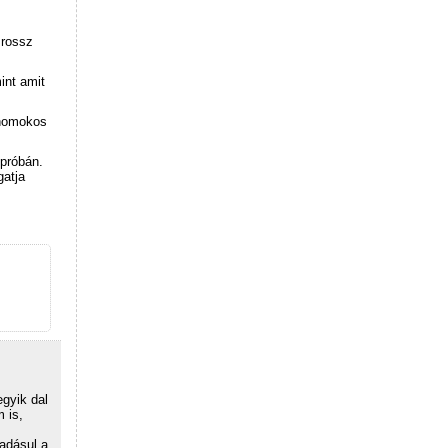
 rossz
int amit
 homokos
 próbán.
gatja
egyik dal
 is,
áadásul a