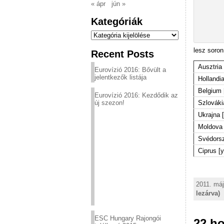
« ápr
jún »
Kategóriák
Kategóriák
lesz soron
Recent Posts
Ausztria
Eurovízió 2016: Bővült a
jelentkezők listája
Hollandi
Belgium 
Eurovízió 2016: Kezdődik az
új szezon!
Szlováki
Ukrajna 
Moldova 
Svédorsz
Ciprus [
2011. máj
lezárva)
ESC Hungary Rajongói
22 ho