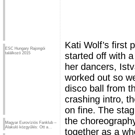
Kati Wolf’s first
ESC Hungary Rajongói
started off with a
találkozó 2015
her dancers, Istv
worked out so wel
disco ball from th
crashing intro, 
on fine. The sta
the choreography 
Magyar Eurovíziós Fanklub –
Alakuló közgyűlés: Ott a
together as a w
helyed!