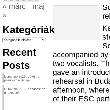
« márc
máj
S
»
re
Ka
Kategóriák
st
Kategóriák
S
Recent
accompanied by t
two vocalists. T
Posts
gave an introduc
Eurovízió 2016: Bővült a
rehearsal in Bu
jelentkezők listája
afternoon, where 
Eurovízió 2016: Kezdődik az
új szezon!
of their ESC per