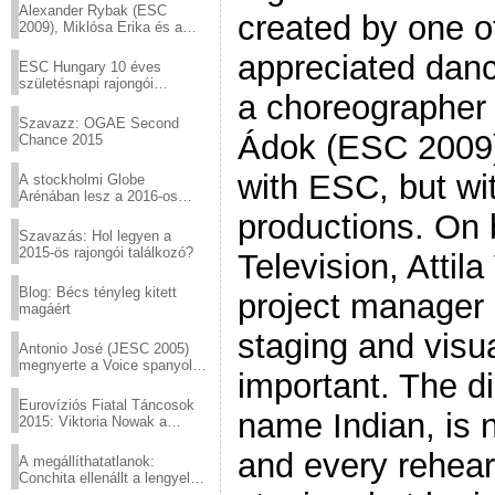
Alexander Rybak (ESC
created by one o
2009), Miklósa Erika és a
Virtuózok tehetségkutató
appreciated danc
sztárjai a Margitszigeten
ESC Hungary 10 éves
születésnapi rajongói
a choreographer 
találkozó
Szavazz: OGAE Second
Ádok (ESC 2009) 
Chance 2015
with ESC, but wit
A stockholmi Globe
Arénában lesz a 2016-os
Eurovízió
productions. On 
Szavazás: Hol legyen a
2015-ös rajongói találkozó?
Television, Attil
Blog: Bécs tényleg kitett
project manager p
magáért
staging and visua
Antonio José (JESC 2005)
megnyerte a Voice spanyol
important. The d
verzióját
Eurovíziós Fiatal Táncosok
name Indian, is 
2015: Viktoria Nowak a
győztes Lengyelországból
and every rehear
A megállíthatatlanok:
Conchita ellenállt a lengyel
konzervatív nyomásnak