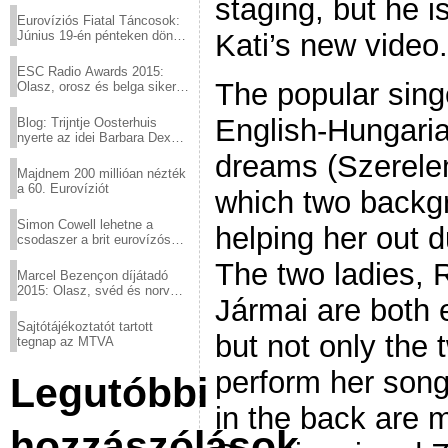
staging, but he 
Eurovíziós Fiatal Táncosok:
Kati’s new video.
Június 19-én pénteken döntő
a sör fővárosából!
ESC Radio Awards 2015:
The popular sing
Olasz, orosz és belga siker,
a svédek kimaradtak
English-Hungari
Blog: Trijntje Oosterhuis
nyerte az idei Barbara Dex
díjat
dreams (Szerelem
Majdnem 200 millióan nézték
a 60. Eurovíziót
which two backgr
Simon Cowell lehetne a
helping her out 
csodaszer a brit eurovízós
kudarcok ellen
The two ladies, 
Marcel Bezençon díjátadó
2015: Olasz, svéd és norvég
Jármai are both 
győzelem
Sajtótájékoztatót tartott
but not only the t
tegnap az MTVA
perform her song
Legutóbbi
in the back are m
hozzászólások