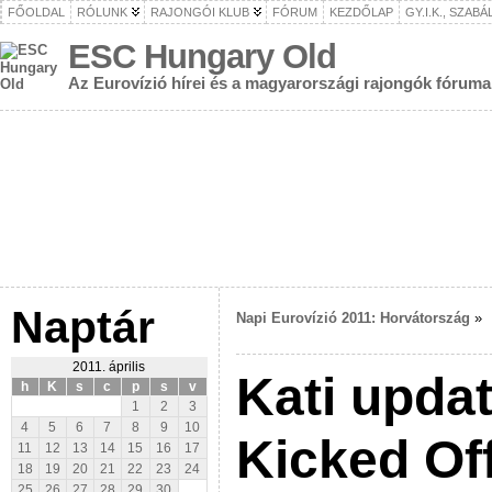
FŐOLDAL
RÓLUNK
RAJONGÓI KLUB
FÓRUM
KEZDŐLAP
GY.I.K., SZAB
ESC Hungary Old
Az Eurovízió hírei és a magyarországi rajongók fóruma
Naptár
Napi Eurovízió 2011: Horvátország
»
2011. április
Kati updat
h
K
s
c
p
s
v
1
2
3
4
5
6
7
8
9
10
Kicked Off
11
12
13
14
15
16
17
18
19
20
21
22
23
24
25
26
27
28
29
30