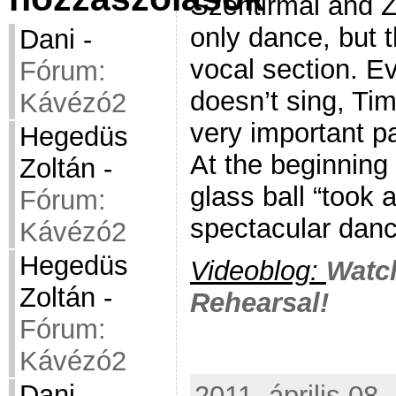
Szentirmai and Zs
only dance, but th
Dani
-
vocal section. E
Fórum:
doesn’t sing, Ti
Kávézó2
very important pa
Hegedüs
At the beginning 
Zoltán
-
glass ball “took a
Fórum:
spectacular danc
Kávézó2
Hegedüs
Videoblog:
Watc
Zoltán
-
Rehearsal!
Fórum:
Kávézó2
Dani
-
2011. április 08.