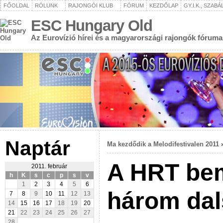
FŐOLDAL
RÓLUNK
RAJONGÓI KLUB
FÓRUM
KEZDŐLAP
GY.I.K., SZAB
ESC Hungary Old
Az Eurovízió hírei és a magyarországi rajongók fóruma
Naptár
Ma kezdődik a Melodifestivalen 2011
A HRT bem
2011. február
h
K
s
c
p
s
v
1
2
3
4
5
6
három dal
7
8
9
10
11
12
13
14
15
16
17
18
19
20
21
22
23
24
25
26
27
28