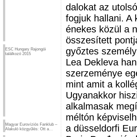
dalokat az utols
fogjuk hallani. A 
énekes közül a n
összesített pontj
győztes személy
ESC Hungary Rajongói
találkozó 2015
Lea Dekleva han
szerzeménye egé
mint amit a kollé
Ugyanakkor hisz
alkalmasak megír
méltón képviselh
Magyar Eurovíziós Fanklub –
a düsseldorfi Eu
Alakuló közgyűlés: Ott a
helyed!