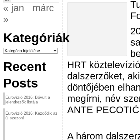
Tu
« jan
márc
Fo
»
20
Kategóriák
sa
Kategóriák
be
HRT köztelevízió
Recent
dalszerzőket, a
Posts
döntőjében elhan
megírni, név sz
Eurovízió 2016: Bővült a
jelentkezők listája
ANTE PECOTIĆ
Eurovízió 2016: Kezdődik az
új szezon!
A három dalszerz