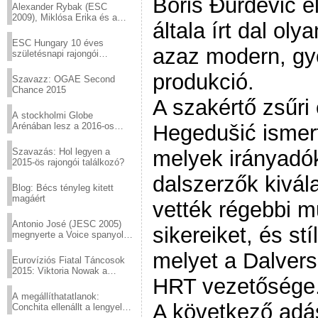
Boris Đurđević e
Alexander Rybak (ESC
2009), Miklósa Erika és a
általa írt dal ol
Virtuózok tehetségkutató
sztárjai a Margitszigeten
ESC Hungary 10 éves
azaz modern, gyo
születésnapi rajongói
találkozó
produkció.
Szavazz: OGAE Second
Chance 2015
A szakértő zsűri
A stockholmi Globe
Arénában lesz a 2016-os
Hegedušić ismert
Eurovízió
Szavazás: Hol legyen a
melyek irányadó
2015-ös rajongói találkozó?
dalszerzők kivál
Blog: Bécs tényleg kitett
magáért
vették régebbi mu
Antonio José (JESC 2005)
sikereiket, és st
megnyerte a Voice spanyol
verzióját
melyet a Dalvers
Eurovíziós Fiatal Táncosok
2015: Viktoria Nowak a
HRT vezetősége
győztes Lengyelországból
A megállíthatatlanok:
A következő adá
Conchita ellenállt a lengyel
konzervatív nyomásnak