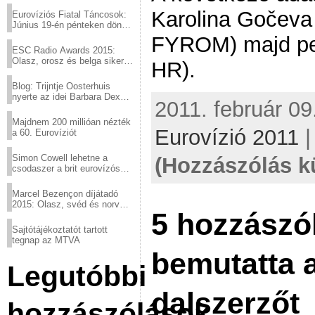
Karolina Gočev
Eurovíziós Fiatal Táncosok:
Június 19-én pénteken döntő
a sör fővárosából!
FYROM) majd pe
ESC Radio Awards 2015:
Olasz, orosz és belga siker,
HR).
a svédek kimaradtak
Blog: Trijntje Oosterhuis
nyerte az idei Barbara Dex
2011. február 09.
díjat
Majdnem 200 millióan nézték
Eurovízió 2011
a 60. Eurovíziót
Simon Cowell lehetne a
(Hozzászólás k
csodaszer a brit eurovízós
kudarcok ellen
Marcel Bezençon díjátadó
2015: Olasz, svéd és norvég
5 hozzászó
győzelem
Sajtótájékoztatót tartott
tegnap az MTVA
bemutatta 
Legutóbbi
dalszerzőt
hozzászólások