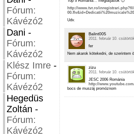
Top 5 Romania… meglatjattok 🙂
Fórum:
http://www.tvr.ro/inregistrari.php?f
00.flv&id=Dedicatii%20muzicale%2
Kávézó2
Udv.
Dani
-
Balint005
2011. február 10. csütörtö
Fórum:
fer
Kávézó2
Nem akarok kötekedni, de szerintem 
Klész Imre
-
zizu
2011. február 10. csütörtö
Fórum:
JESC 2006 Románia
Kávézó2
http://www.youtube.co
bocs de muszáj promóznom
Hegedüs
Zoltán
-
Fórum:
Kávézó2