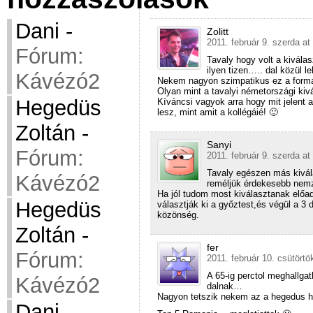
Dani
-
Zolitt
2011. február 9. szerda at
Fórum:
Tavaly hogy volt a kivál
ilyen tizen….. dal közül l
Kávézó2
Nekem nagyon szimpatikus ez a formáj
Olyan mint a tavalyi németországi kiv
Hegedüs
Kíváncsi vagyok arra hogy mit jelent
lesz, mint amit a kollégáié! 🙂
Zoltán
-
Sanyi
Fórum:
2011. február 9. szerda at
Tavaly egészen más kivál
Kávézó2
reméljük érdekesebb nemze
Ha jól tudom most kiválasztanak előad
Hegedüs
választják ki a győztest,és végül a 3 
közönség.
Zoltán
-
fer
Fórum:
2011. február 10. csütörtö
A 65-ig perctol meghallga
Kávézó2
dalnak…
Nagyon tetszik nekem az a hegedus
Dani
-