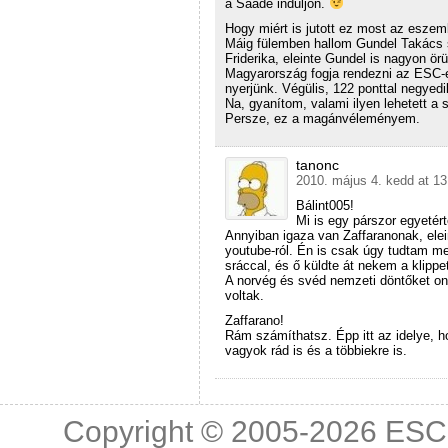
a Saade induljon.
Hogy miért is jutott ez most az esze
Máig fülemben hallom Gundel Takács s
Friderika, eleinte Gundel is nagyon ör
Magyarország fogja rendezni az ESC-et
nyerjünk. Végülis, 122 ponttal negyedi
Na, gyanítom, valami ilyen lehetett a 
Persze, ez a magánvéleményem.
tanonc
2010. május 4. kedd at 13
Bálint005!
Mi is egy párszor egyetér
Annyiban igaza van Zaffaranonak, elein
youtube-ról. Én is csak úgy tudtam m
sráccal, és ő küldte át nekem a klipp
A norvég és svéd nemzeti döntőket onl
voltak.
Zaffarano!
Rám számíthatsz. Épp itt az idelye,
vagyok rád is és a többiekre is.
Copyright © 2005-2026
ESC