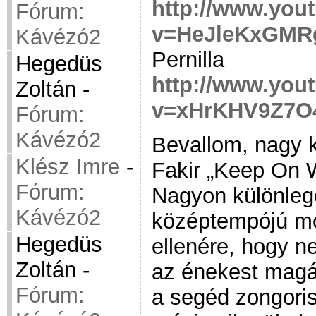
http://www.you
Fórum:
v=HeJleKxGMR
Kávézó2
Pernilla
Hegedüs
http://www.you
Zoltán
-
v=xHrKHV9Z7O
Fórum:
Kávézó2
Bevallom, nagy
Klész Imre
-
Fakir „Keep On W
Fórum:
Nagyon különleg
Kávézó2
középtempójú mo
Hegedüs
ellenére, hogy n
Zoltán
-
az énekest magá
Fórum:
a segéd zongori