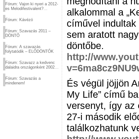
meghódítani a hű
Fórum: Vajon ki nyeri a 2012-
es Melodifestivalent?
alkalommal a „Ke
(2012.03.10. 12:00-ig)
Fórum: Kávézó
cíművel indultak
Fórum: Szavazás 2011 –
sem aratott nagy 
DÖNTŐ
döntőbe.
Fórum: A szavazás
folytatódik – ELŐDÖNTŐK
http://www.you
Fórum: Szavazz a kedvenc
v=6ma8cz9NU9
dalaidra országonként 2002
és 2011 között!
Fórum: Szavazás a
És végül jöjjön 
mindenem!
My Life” című ba
versenyt, így az
27-i második elő
találkozhatunk ve