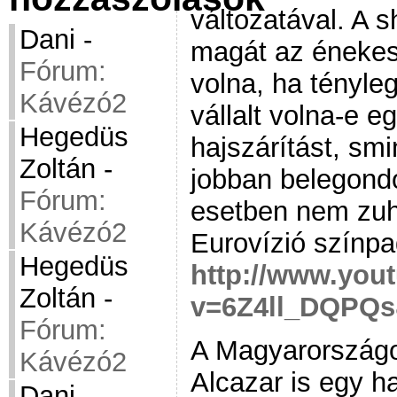
változatával. A 
Dani
-
magát az énekes
Fórum:
volna, ha tényleg
Kávézó2
vállalt volna-e e
Hegedüs
hajszárítást, smi
Zoltán
-
jobban belegond
Fórum:
esetben nem zuh
Kávézó2
Eurovízió színpa
Hegedüs
http://www.you
Zoltán
-
v=6Z4ll_DQPQ
Fórum:
A Magyarországo
Kávézó2
Alcazar is egy h
Dani
-