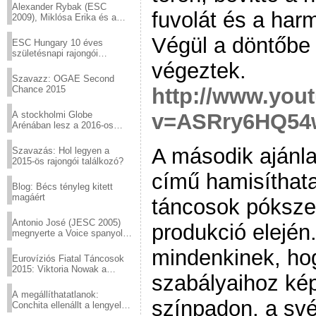
Alexander Rybak (ESC
fuvolát és a harm
2009), Miklósa Erika és a
Virtuózok tehetségkutató
sztárjai a Margitszigeten
Végül a döntőbe 
ESC Hungary 10 éves
születésnapi rajongói
találkozó
végeztek.
Szavazz: OGAE Second
Chance 2015
http://www.you
A stockholmi Globe
v=ASRry6HQ54
Arénában lesz a 2016-os
Eurovízió
A második ajánl
Szavazás: Hol legyen a
2015-ös rajongói találkozó?
című hamisíthata
Blog: Bécs tényleg kitett
magáért
táncosok pókszer
Antonio José (JESC 2005)
produkció elején.
megnyerte a Voice spanyol
verzióját
mindenkinek, ho
Eurovíziós Fiatal Táncosok
2015: Viktoria Nowak a
szabályaihoz kép
győztes Lengyelországból
A megállíthatatlanok:
színpadon, a sv
Conchita ellenállt a lengyel
konzervatív nyomásnak