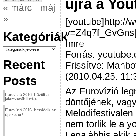
újra a Yo
« márc
máj
»
[youtube]http:/
v=Z4q7f_GvGns[/
Kategóriák
Imre
Kategóriák
Forrás: youtube
Recent
Frissítve: Manbo
(2010.04.25. 11:
Posts
Az Eurovízió le
Eurovízió 2016: Bővült a
döntőjének, vagy
jelentkezők listája
Melodifestivalen 
Eurovízió 2016: Kezdődik az
új szezon!
nem törlik le a y
Legalábbis akik 