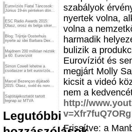
szabályok érvén
Eurovíziós Fiatal Táncosok:
Június 19-én pénteken döntő
a sör fővárosából!
nyertek volna, a
ESC Radio Awards 2015:
Olasz, orosz és belga siker,
volna a nemzetkö
a svédek kimaradtak
Blog: Trijntje Oosterhuis
harmadik helyezet
nyerte az idei Barbara Dex
díjat
bulizik a produkc
Majdnem 200 millióan nézték
a 60. Eurovíziót
Eurovíziót és sen
Simon Cowell lehetne a
megjárt Molly Sa
csodaszer a brit eurovízós
kudarcok ellen
kicsit a videó kö
Marcel Bezençon díjátadó
2015: Olasz, svéd és norvég
nem a kedvencét 
győzelem
Sajtótájékoztatót tartott
http://www.you
tegnap az MTVA
v=Xfr7fuQ7ORg
Legutóbbi
Frissítve: a Man
hozzászólások