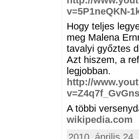
http://www.you
v=5P1neQKN-1
Hogy teljes legye
meg Malena Ernm
tavalyi győztes 
Azt hiszem, a re
legjobban.
http://www.you
v=Z4q7f_GvGn
A többi versenyd
wikipedia.com
2010. április 24.