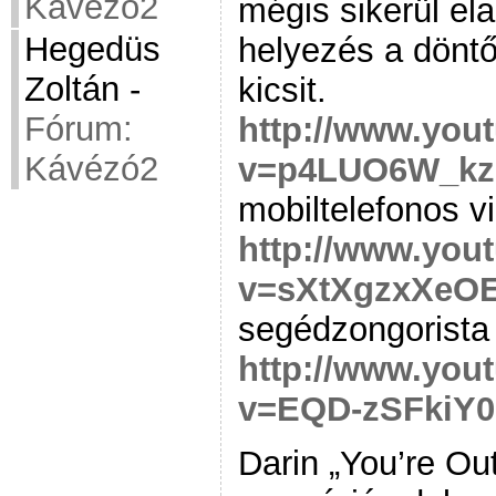
Kávézó2
mégis sikerül el
Hegedüs
helyezés a döntő
Zoltán
-
kicsit.
Fórum:
http://www.you
Kávézó2
v=p4LUO6W_kz
mobiltelefonos v
http://www.you
v=sXtXgzxXeO
segédzongorista 
http://www.you
v=EQD-zSFkiY0
Darin „You’re Ou