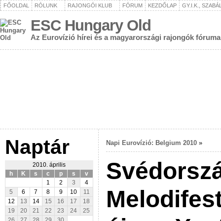
FŐOLDAL
RÓLUNK
RAJONGÓI KLUB
FÓRUM
KEZDŐLAP
GY.I.K., SZAB
ESC Hungary Old
Az Eurovízió hírei és a magyarországi rajongók fóruma
Naptár
Napi Eurovízió: Belgium 2010
»
Svédorszá
2010. április
h
K
s
c
p
s
v
1
2
3
4
Melodifest
5
6
7
8
9
10
11
12
13
14
15
16
17
18
19
20
21
22
23
24
25
26
27
28
29
30