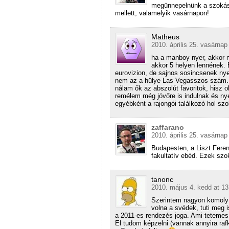
megünnepelnünk a szokásos
mellett, valamelyik vasárnapon!
Matheus
2010. április 25. vasárnap
ha a manboy nyer, akkor ná
akkor 5 helyen lennének. 
eurovizion, de sajnos sosincsenek ny
nem az a hülye Las Vegasszos szám
nálam ők az abszolút favoritok, hisz ol
remélem még jövőre is indulnak és ny
egyébként a rajongói találkozó hol sz
zaffarano
2010. április 25. vasárnap
Budapesten, a Liszt Ferenc
fakultatív ebéd. Ezek szo
tanonc
2010. május 4. kedd at 13
Szerintem nagyon komoly ta
volna a svédek, tuti meg i
a 2011-es rendezés joga. Ami tetemes 
El tudom képzelni (vannak annyira raf