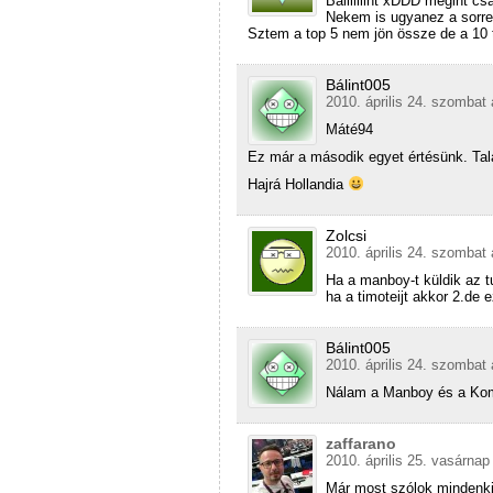
Báliiiiiint xDDD megint cs
Nekem is ugyanez a sorr
Sztem a top 5 nem jön össze de a 10
Bálint005
2010. április 24. szombat 
Máté94
Ez már a második egyet értésünk. Tal
Hajrá Hollandia
Zolcsi
2010. április 24. szombat 
Ha a manboy-t küldik az tu
ha a timoteijt akkor 2.de
Bálint005
2010. április 24. szombat 
Nálam a Manboy és a Kom 
zaffarano
2010. április 25. vasárnap
Már most szólok mindenki