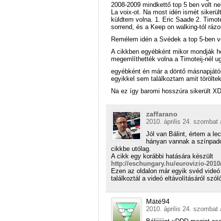
2008-2009 mindkettő top 5 ben volt n
La voix-ot. Na most idén ismét sikerü
küldtem volna. 1. Eric Saade 2. Timote
sorrend, és a Keep on walking-tól rázo
Remélem idén a Svédek a top 5-ben 
A cikkben egyébként mikor mondják ho
megemlíthették volna a Timoteij-nél ug
egyébként én már a döntő másnapjától
egyikkel sem találkoztam amit töröltek
Na ez így baromi hosszúra sikerült X
zaffarano
2010. április 24. szombat 
Jól van Bálint, értem a l
hányan vannak a színpado
cikkbe utólag.
A cikk egy korábbi hatására készült
http://eschungary.hu/eurovizio-2010/
Ezen az oldalon már egyik svéd vide
találkoztál a videó eltávolításáról szó
Máté94
2010. április 24. szombat 