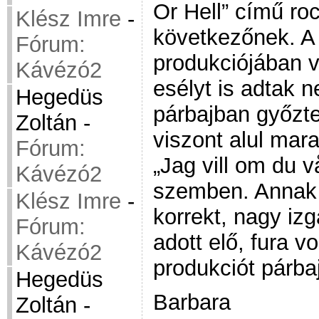
Or Hell” című roc
Klész Imre
-
következőnek. A
Fórum:
produkciójában v
Kávézó2
esélyt is adtak n
Hegedüs
párbajban győzt
Zoltán
-
viszont alul mar
Fórum:
„Jag vill om du 
Kávézó2
szemben. Annak e
Klész Imre
-
korrekt, nagy izg
Fórum:
adott elő, fura vo
Kávézó2
produkciót párba
Hegedüs
Barbara
Zoltán
-