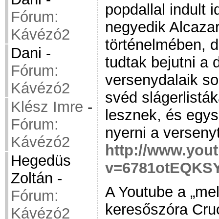
popdallal indult 
Fórum:
negyedik Alcazar
Kávézó2
történelmében, d
Dani
-
tudtak bejutni a
Fórum:
versenydalaik so
Kávézó2
svéd slágerlistá
Klész Imre
-
lesznek, és egys
Fórum:
nyerni a versenyt
Kávézó2
http://www.you
Hegedüs
v=6781otEQKS
Zoltán
-
A Youtube a „mel
Fórum:
keresőszóra Cru
Kávézó2