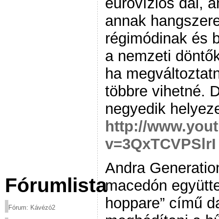
eurovíziós dal, 
annak hangszerel
régimódinak és b
a nemzeti döntők
ha megváltoztat
többre vihetné. D
negyedik helyeze
http://www.you
v=3QxTCVPSlrI
Andra Generati
Fórumlista
macedón együtte
hoppare” című da
Fórum: Kávézó2