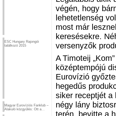
végén, hogy bárm
lehetetlenség vol
most már lesznek
keresésekre. Néh
ESC Hungary Rajongói
versenyzők produ
találkozó 2015
A Timoteij „Kom”
középtempójú dis
Eurovízió győzt
hegedűs produkci
siker receptjét 
négy lány bizto
Magyar Eurovíziós Fanklub –
Alakuló közgyűlés: Ott a
terén, bevitte a 
helyed!