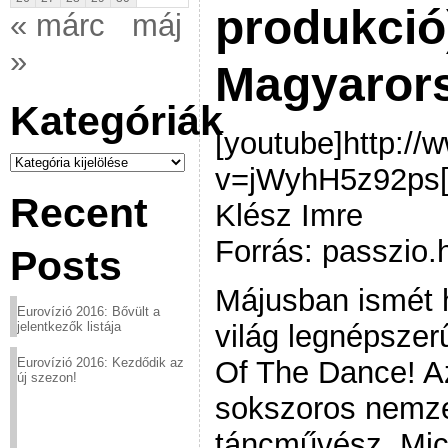
produkció)
« márc
máj
»
Magyaror
Kategóriák
[youtube]http:/
Kategóriák
v=jWyhH5z92ps[/
Recent
Klész Imre
Forrás: passzio.
Posts
Májusban ismét 
Eurovízió 2016: Bővült a
világ legnépszer
jelentkezők listája
Of The Dance! Az
Eurovízió 2016: Kezdődik az
új szezon!
sokszoros nemze
táncművész, Mich