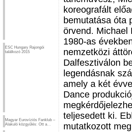
koreografált elő
bemutatása óta p
örvend. Michael F
1980-as években
ESC Hungary Rajongói
nemzetközi áttör
találkozó 2015
Dalfesztiválon b
legendásnak szám
amely a két évve
Dance produkciój
megkérdőjelezhe
teljesedett ki. 
Magyar Eurovíziós Fanklub –
mutatkozott meg
Alakuló közgyűlés: Ott a
helyed!