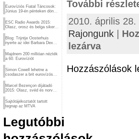
További részlet
Eurovíziós Fiatal Táncosok:
Június 19-én pénteken döntő
a sör fővárosából!
2010. április 28.
ESC Radio Awards 2015:
Olasz, orosz és belga siker,
Rajongunk
|
Hoz
a svédek kimaradtak
Blog: Trijntje Oosterhuis
nyerte az idei Barbara Dex
lezárva
díjat
Majdnem 200 millióan nézték
a 60. Eurovíziót
Hozzászólások l
Simon Cowell lehetne a
csodaszer a brit eurovízós
kudarcok ellen
Marcel Bezençon díjátadó
2015: Olasz, svéd és norvég
győzelem
Sajtótájékoztatót tartott
tegnap az MTVA
Legutóbbi
hozzászólások