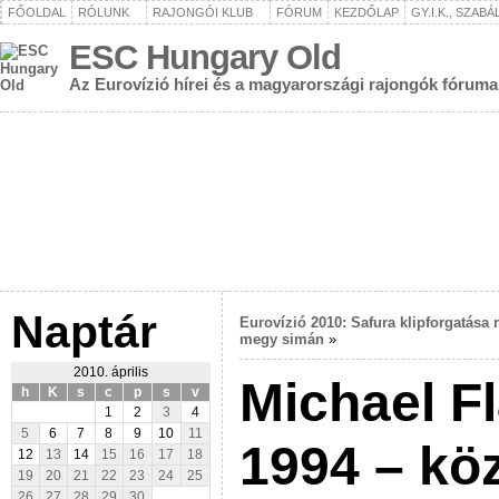
FŐOLDAL
RÓLUNK
RAJONGÓI KLUB
FÓRUM
KEZDŐLAP
GY.I.K., SZAB
ESC Hungary Old
Az Eurovízió hírei és a magyarországi rajongók fóruma
Naptár
Eurovízió 2010: Safura klipforgatása
megy simán
»
2010. április
Michael F
h
K
s
c
p
s
v
1
2
3
4
5
6
7
8
9
10
11
1994 – kö
12
13
14
15
16
17
18
19
20
21
22
23
24
25
26
27
28
29
30