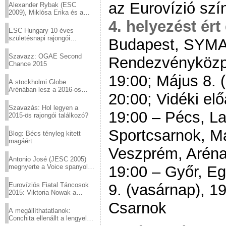
az Eurovízió sz
Alexander Rybak (ESC
2009), Miklósa Erika és a
Virtuózok tehetségkutató
4. helyezést ért 
sztárjai a Margitszigeten
ESC Hungary 10 éves
születésnapi rajongói
Budapest, SYMA 
találkozó
Szavazz: OGAE Second
Rendezvényközpo
Chance 2015
19:00; Május 8. 
A stockholmi Globe
Arénában lesz a 2016-os
20:00; Vidéki el
Eurovízió
Szavazás: Hol legyen a
19:00 – Pécs, L
2015-ös rajongói találkozó?
Sportcsarnok, Má
Blog: Bécs tényleg kitett
magáért
Veszprém, Aréna;
Antonio José (JESC 2005)
19:00 – Győr, E
megnyerte a Voice spanyol
verzióját
9. (vasárnap), 1
Eurovíziós Fiatal Táncosok
2015: Viktoria Nowak a
győztes Lengyelországból
Csarnok
A megállíthatatlanok:
Conchita ellenállt a lengyel
konzervatív nyomásnak