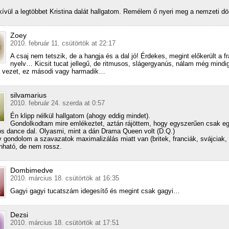
ívül a legtöbbet Kristina dalát hallgatom. Remélem ő nyeri meg a nemzeti dö
Zoey
2010. február 11. csütörtök at 22:17
A csaj nem tetszik, de a hangja és a dal jó! Érdekes, megint előkerült a f
nyelv… Kicsit tucat jellegű, de ritmusos, slágergyanús, nálam még mindi
a vezet, ez másodi vagy harmadik…
silvamarius
2010. február 24. szerda at 0:57
Én klipp nélkül hallgatom (ahogy eddig mindet).
Gondolkodtam mire emlékeztet, aztán rájöttem, hogy egyszerűen csak eg
ós dance dal. Olyasmi, mint a dán Drama Queen volt (D.Q.)
v gondolom a szavazatok maximalizálás miatt van (britek, franciák, svájciak, 
ható, de nem rossz.
Dombimedve
2010. március 18. csütörtök at 16:35
Gagyi gagyi tucatszám idegesítő és megint csak gagyi…
Dezsi
2010. március 18. csütörtök at 17:51