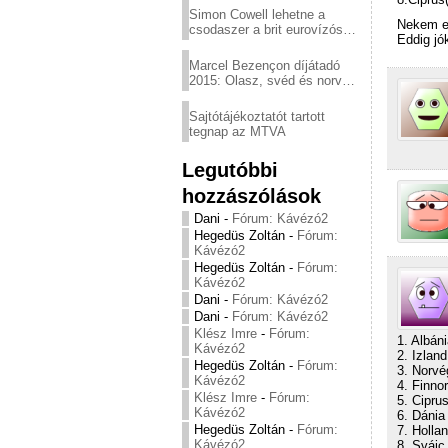
Simon Cowell lehetne a
Nekem e
csodaszer a brit eurovízós
Eddig jó
kudarcok ellen
Marcel Bezençon díjátadó
2015: Olasz, svéd és norvég
győzelem
Sajtótájékoztatót tartott
tegnap az MTVA
Legutóbbi
hozzászólások
Dani
-
Fórum: Kávézó2
Hegedüs Zoltán
-
Fórum:
Kávézó2
Hegedüs Zoltán
-
Fórum:
Kávézó2
Dani
-
Fórum: Kávézó2
Dani
-
Fórum: Kávézó2
Klész Imre
-
Fórum:
1. Albáni
Kávézó2
2. Izland
Hegedüs Zoltán
-
Fórum:
3. Norvé
Kávézó2
4. Finno
Klész Imre
-
Fórum:
5. Cipru
Kávézó2
6. Dánia
Hegedüs Zoltán
-
Fórum:
7. Hollan
Kávézó2
8. Svájc