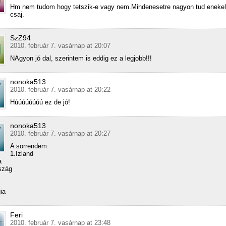
Hm nem tudom hogy tetszik-e vagy nem.Mindenesetre nagyon tud enekel
csaj.
SzZ94
2010. február 7. vasárnap at 20:07
NAgyon jó dal, szerintem is eddig ez a legjobb!!!
nonoka513
2010. február 7. vasárnap at 20:22
Húúúúúúúú ez de jó!
nonoka513
2010. február 7. vasárnap at 20:27
A sorrendem:
1.Izland
a
szág
ia
Feri
2010. február 7. vasárnap at 23:48