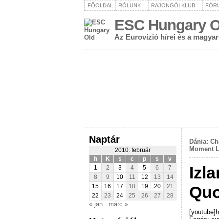
FŐOLDAL
RÓLUNK
RAJONGÓI KLUB
FÓR
ESC Hungary O
Az Eurovízió hírei és a magya
Naptár
Dánia: Ch
Moment L
2010. február
h
K
s
c
p
s
v
Izl
1
2
3
4
5
6
7
8
9
10
11
12
13
14
Quo
15
16
17
18
19
20
21
22
23
24
25
26
27
28
« jan
márc »
[youtube]