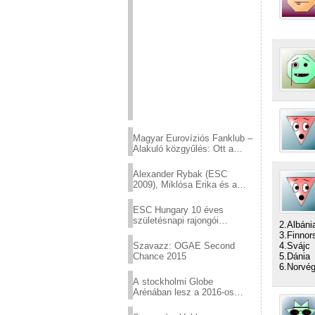
Magyar Eurovíziós Fanklub –
Alakuló közgyűlés: Ott a
helyed!
Alexander Rybak (ESC
2009), Miklósa Erika és a
Virtuózok tehetségkutató
sztárjai a Margitszigeten
ESC Hungary 10 éves
születésnapi rajongói
2.Albáni
találkozó
3.Finnor
Szavazz: OGAE Second
4.Svájc
Chance 2015
5.Dánia
6.Norvég
A stockholmi Globe
Arénában lesz a 2016-os
Eurovízió