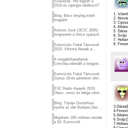
Szavazás: Hol legyen a
2015-ös rajongói találkozó?
1. Izland
Blog: Bécs tényleg kitett
2. Norvé
magáért
3. Cipru
4. Albán
Antonio José (JESC 2005)
5. Dánia
megnyerte a Voice spanyol
6. Svájc
verzióját
7. Hollan
8. Finno
Eurovíziós Fiatal Táncosok
2015: Viktoria Nowak a
győztes Lengyelországból
A megállíthatatlanok:
Conchita ellenállt a lengyel
konzervatív nyomásnak
Eurovíziós Fiatal Táncosok:
Június 19-én pénteken döntő
a sör fővárosából!
ESC Radio Awards 2015:
Olasz, orosz és belga siker,
a svédek kimaradtak
Blog: Trijntje Oosterhuis
3.Dánia
nyerte az idei Barbara Dex
4.Finnor
díjat
5.Albáni
Majdnem 200 millióan nézték
6.Svájc(
a 60. Eurovíziót
7.Hollan
8.Ciprus