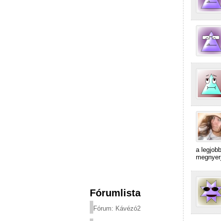
a legjob
megnyerj
Fórumlista
Fórum: Kávézó2