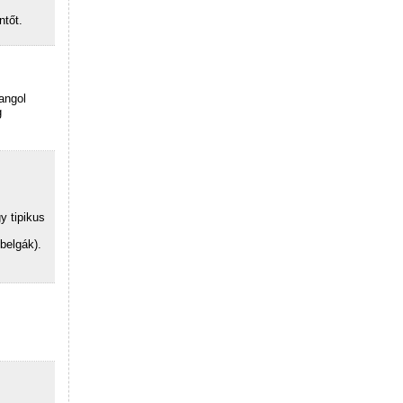
ntőt.
rangol
g
y tipikus
belgák).