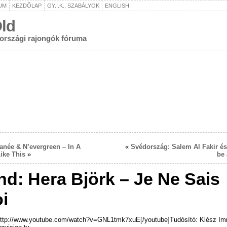
UM
KEZDŐLAP
GY.I.K., SZABÁLYOK
ENGLISH
ld
rországi rajongók fóruma
anée & N’evergreen – In A
«
Svédország: Salem Al Fakir és 
ike This
»
be
and: Hera Björk – Je Ne Sais
i
http://www.youtube.com/watch?v=GNL1tmk7xuE[/youtube]Tudósító: Klész Im