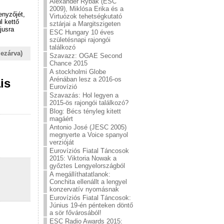
Alexander Rybak (ESC
2009), Miklósa Erika és a
enyzőjét,
Virtuózok tehetségkutató
l kettő
sztárjai a Margitszigeten
jusra
ESC Hungary 10 éves
születésnapi rajongói
találkozó
lezárva)
Szavazz: OGAE Second
Chance 2015
A stockholmi Globe
Arénában lesz a 2016-os
is
Eurovízió
Szavazás: Hol legyen a
2015-ös rajongói találkozó?
Blog: Bécs tényleg kitett
magáért
Antonio José (JESC 2005)
megnyerte a Voice spanyol
verzióját
Eurovíziós Fiatal Táncosok
2015: Viktoria Nowak a
győztes Lengyelországból
A megállíthatatlanok:
Conchita ellenállt a lengyel
konzervatív nyomásnak
Eurovíziós Fiatal Táncosok:
Június 19-én pénteken döntő
a sör fővárosából!
ESC Radio Awards 2015: