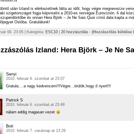
rovision.tv
öntő után Izland is elérkezettnek látta az időt, hogy végre megnevezze vers
aki szigetországot fogja képviselni a 2010-es norvégiai Eurovízión. 6 dal közü
a szuperdöntőbe és onnan Hera Björk – Je Ne Sais Quoi című dala kapta a má
lőjegyet Oslóba. Gratulálunk!
ruár 06. 23:05 | Kategória:
ESC10
|
20 hozzászólás
-
(Hozzászólás küldése 
zzászólás Izland: Hera Björk – Je Ne Sa
Sanyi
2010. február 6. szombat at 23:07
Gratula….a nagy kedvencem!!!Végre…örülök,hogy ő nyert!!!
Patrick S
2010. február 6. szombat at 23:48
nálam eddig magasan vezet
Boti
2010. február 7. vasárnap at 13:29