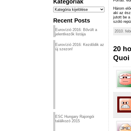
Forrás: eu
Kategóriák
Kategóriák
Három előd
aki az ész
jutott be 
Recent Posts
szóló repü
Eurovízió 2016: Bővült a
2010. feb
jelentkezők listája
Eurovízió 2016: Kezdődik az
20 ho
új szezon!
Quoi
ESC Hungary Rajongói
találkozó 2015