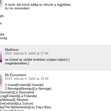
A nyolc dal közül eddig ez tetszik a legjobban.
Az én sorrendem:
gia
s
ia
dia
rszág
Matheus
2010. február 8. hétfő at 17:44
na Izland az utóbbi években szépen teljesít:)
megérdemelten:)
Mr.Eurovision
2010. február 8. hétfő at 19:49
1.Izland(Iceland)(L’Islande)
2.Norvégia(Norway)(La Norvége)
(Denmark)(La Danmarke)
szág(Finland)(La Finlande)
a(Albania)(L’Albanie)
Switzerland)(La Suisse)
dia(The Netherlands)(Les Pays-Bas)
(Cyprus)(Chypre)