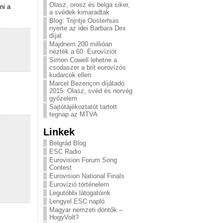
Olasz, orosz és belga siker,
ni a
a svédek kimaradtak
Blog: Trijntje Oosterhuis
nyerte az idei Barbara Dex
díjat
Majdnem 200 millióan
nézték a 60. Eurovíziót
Simon Cowell lehetne a
csodaszer a brit eurovízós
kudarcok ellen
Marcel Bezençon díjátadó
2015: Olasz, svéd és norvég
győzelem
Sajtótájékoztatót tartott
tegnap az MTVA
Linkek
Belgrád Blog
ESC Radio
Eurovision Forum Song
Contest
Eurovision National Finals
Eurovízió történelem
Legutóbbi látogatóink
Lengyel ESC napló
Magyar nemzeti döntők –
HogyVolt?