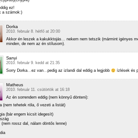
ddig ez!
k a számok:)
Dorka
2010. február 8. hétfő at 20:00
Akkor én leszek a kakukktojás… nekem nem tetszik (mármint igényes m
minden, de nem az én stílusom).
Sanyi
2010. február 9. kedd at 21:35
Sorry Dorka…ez van…pedig az izlandi dal eddig a legjobb
ízlések és 
Matheus
2010. február 11. csütörtök at 16:18
Az én sorrendem eddig (nem könnyű dönteni):
a (nem tehetek róla, ő vezeti a listát)
gia (bár engem kicsit idegesít)
rszág
s (nem rossz dal, nálam döntős lenne)
dia