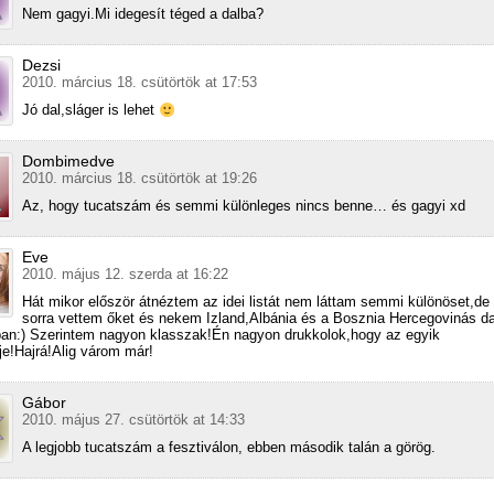
Nem gagyi.Mi idegesít téged a dalba?
Dezsi
2010. március 18. csütörtök at 17:53
Jó dal,sláger is lehet
Dombimedve
2010. március 18. csütörtök at 19:26
Az, hogy tucatszám és semmi különleges nincs benne… és gagyi xd
Eve
2010. május 12. szerda at 16:22
Hát mikor először átnéztem az idei listát nem láttam semmi különöset,de
sorra vettem őket és nekem Izland,Albánia és a Bosznia Hercegovinás dal
ban:) Szerintem nagyon klasszak!Én nagyon drukkolok,hogy az egyik
e!Hajrá!Alig várom már!
Gábor
2010. május 27. csütörtök at 14:33
A legjobb tucatszám a fesztiválon, ebben második talán a görög.