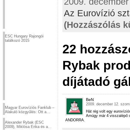
2009. december 
Az Eurovízió szt
(Hozzászólás k
ESC Hungary Rajongói
találkozó 2015
22 hozzász
Rybak prod
díjátadó gá
BeN
2009. december 12. szomb
Magyar Eurovíziós Fanklub –
Hát rég volt egy eurovízió
Alakuló közgyűlés: Ott a
Amúgy már 4 visszalépő 
helyed!
ANDORRA.
Alexander Rybak (ESC
2009), Miklósa Erika és a