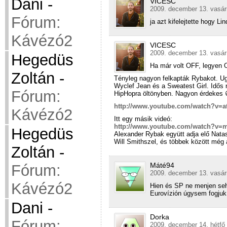
Dani
-
VICESC
2009. december 13. vasár
Fórum:
ja azt kifelejtette hogy Li
Kávézó2
VICESC
2009. december 13. vasár
Hegedüs
Ha már volt OFF, legyen 
Zoltán
-
Tényleg nagyon felkapták Rybakot. Ug
Wyclef Jean és a Sweatest Girl. Idős n
Fórum:
HipHopra öltönyben. Nagyon érdekes 
http://www.youtube.com/watch?v=
Kávézó2
Itt egy másik videó:
http://www.youtube.com/watch?v=m
Hegedüs
Alexander Rybak együtt adja elő Nata
Will Smithszel, és többek között még 
Zoltán
-
Máté94
Fórum:
2009. december 13. vasár
Kávézó2
Hien és SP ne menjen seh
Eurovízión úgysem fogjuk 
Dani
-
Dorka
Fórum:
2009. december 14. hétfő 