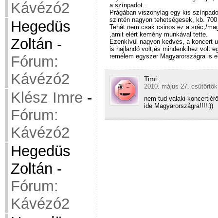
Kávézó2
a színpadot..
Prágában viszonylag egy kis színpadon 
szintén nagyon tehetségesek, kb. 700 n
Hegedüs
Tehát nem csak csinos ez a srác,/mag
,amit elért kemény munkával tette.
Zoltán
-
Ezenkívül nagyon kedves, a koncert u
is hajlandó volt,és mindenkihez volt 
remélem egyszer Magyarországra is el
Fórum:
Kávézó2
Timi
2010. május 27. csütörtök
Klész Imre
-
nem tud valaki koncertjér
ide Magyarországra!!!!:))
Fórum:
Kávézó2
Hegedüs
Zoltán
-
Fórum:
Kávézó2