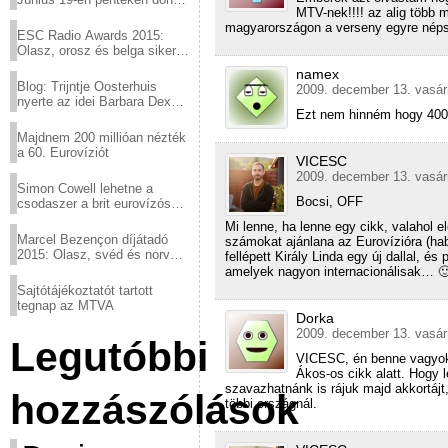
MTV-nek!!!! az alig több m
a sör fővárosából!
magyarországon a verseny egyre nép
ESC Radio Awards 2015:
Olasz, orosz és belga siker,
a svédek kimaradtak
namex
Blog: Trijntje Oosterhuis
2009. december 13. vasár
nyerte az idei Barbara Dex
Ezt nem hinném hogy 4000
díjat
Majdnem 200 millióan nézték
a 60. Eurovíziót
VICESC
2009. december 13. vasár
Simon Cowell lehetne a
Bocsi, OFF
csodaszer a brit eurovízós
kudarcok ellen
Mi lenne, ha lenne egy cikk, valahol el
Marcel Bezençon díjátadó
számokat ajánlana az Eurovízióra (ha
2015: Olasz, svéd és norvég
fellépett Király Linda egy új dallal, é
győzelem
amelyek nagyon internacionálisak… 
Sajtótájékoztatót tartott
tegnap az MTVA
Dorka
2009. december 13. vasár
Legutóbbi
VICESC, én benne vagyok
Ákos-os cikk alatt. Hogy
szavazhatnánk is rájuk majd akkortájt
hozzászólások
többi országnál.