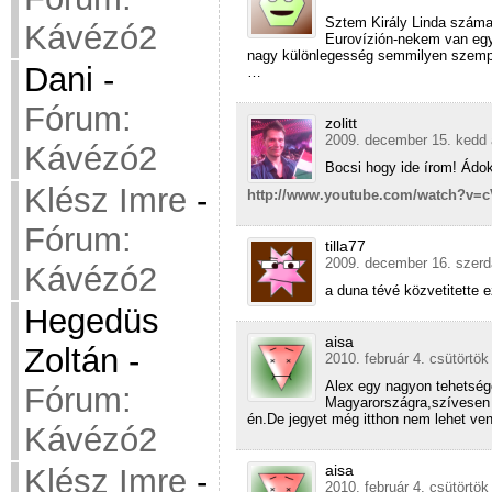
Sztem Király Linda száma 
Kávézó2
Eurovízión-nekem van egy
nagy különlegesség semmilyen szempon
Dani
-
…
Fórum:
zolitt
2009. december 15. kedd 
Kávézó2
Bocsi hogy ide írom! Ádok
Klész Imre
-
http://www.youtube.com/watch?v=
Fórum:
tilla77
2009. december 16. szerd
Kávézó2
a duna tévé közvetitette e
Hegedüs
aisa
Zoltán
-
2010. február 4. csütörtök
Alex egy nagyon tehetsége
Fórum:
Magyarországra,szívesen 
én.De jegyet még itthon nem lehet ven
Kávézó2
aisa
Klész Imre
-
2010. február 4. csütörtök