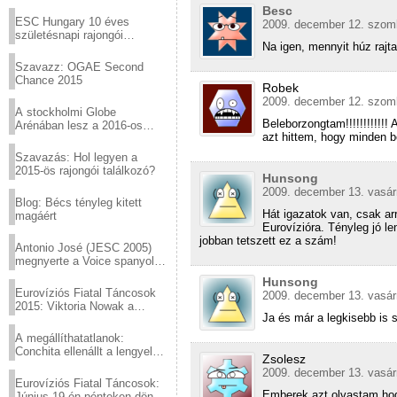
Virtuózok tehetségkutató
Besc
sztárjai a Margitszigeten
ESC Hungary 10 éves
2009. december 12. szomb
születésnapi rajongói
Na igen, mennyit húz rajt
találkozó
Szavazz: OGAE Second
Chance 2015
Robek
2009. december 12. szomb
A stockholmi Globe
Beleborzongtam!!!!!!!!!!!!
Arénában lesz a 2016-os
azt hittem, hogy minden 
Eurovízió
Szavazás: Hol legyen a
2015-ös rajongói találkozó?
Hunsong
2009. december 13. vasár
Blog: Bécs tényleg kitett
Hát igazatok van, csak ar
magáért
Eurovízióra. Tényleg jó l
jobban tetszett ez a szám!
Antonio José (JESC 2005)
megnyerte a Voice spanyol
verzióját
Hunsong
Eurovíziós Fiatal Táncosok
2009. december 13. vasár
2015: Viktoria Nowak a
Ja és már a legkisebb is 
győztes Lengyelországból
A megállíthatatlanok:
Conchita ellenállt a lengyel
Zsolesz
konzervatív nyomásnak
2009. december 13. vasár
Eurovíziós Fiatal Táncosok:
Emberek azt olvastam hogy
Június 19-én pénteken döntő