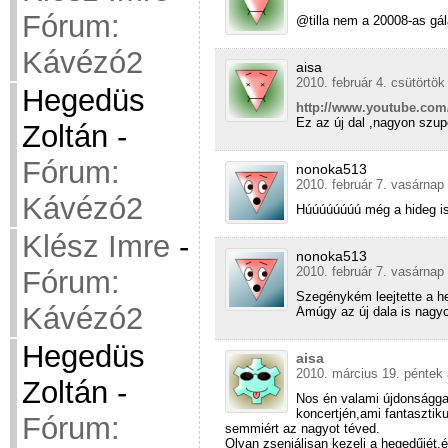
Fórum:
@tilla nem a 20008-as gálá
Kávézó2
aisa
2010. február 4. csütörtök
Hegedüs
http://www.youtube.c
Ez az új dal ,nagyon szup
Zoltán
-
Fórum:
nonoka513
2010. február 7. vasárnap
Kávézó2
Húúúúúúúú még a hideg is 
Klész Imre
-
nonoka513
2010. február 7. vasárnap
Fórum:
Szegénykém leejtette a h
Kávézó2
Amúgy az új dala is nagyo
Hegedüs
aisa
2010. március 19. péntek 
Zoltán
-
Nos én valami újdonsággal 
koncertjén,ami fantasztikus
Fórum:
semmiért az nagyot téved.
Olyan zseniálisan kezeli a hegedűjét