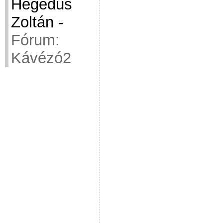
Hegedüs
Zoltán
-
Fórum:
Kávézó2