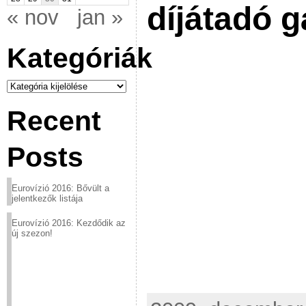
díjátadó g
« nov
jan »
Kategóriák
Kategóriák
Recent
Posts
Eurovízió 2016: Bővült a
jelentkezők listája
Eurovízió 2016: Kezdődik az
új szezon!