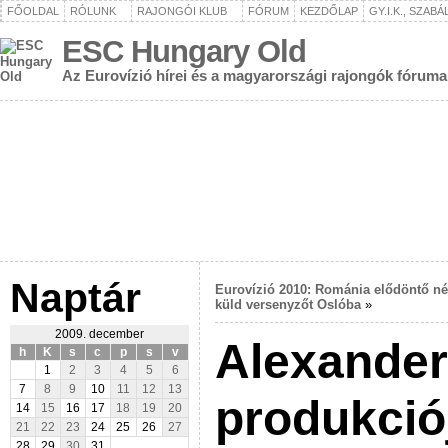
FŐOLDAL
RÓLUNK
RAJONGÓI KLUB
FÓRUM
KEZDŐLAP
GY.I.K., SZAB
ESC Hungary Old
Az Eurovízió hírei és a magyarországi rajongók fóruma
Naptár
Eurovízió 2010: Románia elődöntő né
küld versenyzőt Oslóba
»
2009. december
Alexande
h
K
s
c
p
s
v
1
2
3
4
5
6
7
8
9
10
11
12
13
produkció
14
15
16
17
18
19
20
21
22
23
24
25
26
27
28
29
30
31